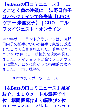
【&Buzzの口コミニュース】「こ
とごとく負の連鎖に」 渋野日向子
はバックナインで急失速【LPGA
ツアー 米国女子】｜GDO ゴル
フダイジェスト・オンライン
2023年ポートランドクラシックは、渋野
日向子の前半の勢いが後半で急速に減退
したことで注目されました。前半ではス
コアを3つ伸ばし、積極的な攻めを見せ
ました。ティショットは全てフェアウェ
イに置き、ピンに向かって積極的に攻め
ました。一方、後半で...
&Buzzのスポーツニュース
【&Buzzの口コミニュース】泉谷
駿介、１１０メートル障害で４
位 橋岡優輝は走り幅跳び３位
ＤＬファイナル／陸上 – サンスポ