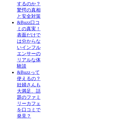
するのか？
驚愕の真相
と安全対策
&Buzz口コ
ミの真実！
表面だけで
は分からな
いインフル
エンサーの
リアルな体
験談
&Buzzって
使えるの？
妊婦さんも
大満足、話
題のファミ
リーカフェ
を口コミで
発見？