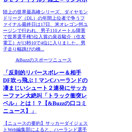
陸上の世界最高峰シリーズ、ダイヤモン
ドリーグ（DL）の年間上位者で争うフ
ァイナル最終日は17日、米オレゴン州ユ
ージンで行われ、男子110メートル障害
で世界選手権5位入賞の泉谷駿介（住友
電工）が13秒10で4位に入りました。男
子走り幅跳びの橋...
&Buzzのスポーツニュース
「反則的リバースボレー＆相手
DF吹っ飛ぶ！マンCハーランドの
凄まじいシュート２連発にサッカ
ーファン大絶叫「トラック衝突レ
ベル」とは！？【&Buzzの口コミ
ニュース】」
【ニュースの要約】サッカーダイジェス
トWeb編集部によると、ハーランド選手