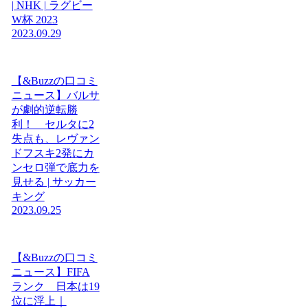
| NHK | ラグビー
W杯 2023
2023.09.29
【&Buzzの口コミ
ニュース】バルサ
が劇的逆転勝
利！ セルタに2
失点も、レヴァン
ドフスキ2発にカ
ンセロ弾で底力を
見せる | サッカー
キング
2023.09.25
【&Buzzの口コミ
ニュース】FIFA
ランク 日本は19
位に浮上｜