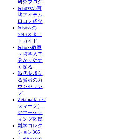
研究ブログ
&Buzzの百
均アイテム
口コミ紹介
&Buzzの
SNSスター
トガイド
&Buzz教室
～哲学入門:
分かりやす
く探る
時代を超え
る賢者のカ
ウンセリン
グ
Zetamark（ゼ
タマーク）
のマーケテ
ィング図鑑
雑学コレク
ション365
AndBuzzが