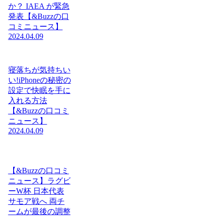
か？ IAEA が緊急
発表【&Buzzの口
コミニュース】
2024.04.09
寝落ちが気持ちい
い!iPhoneの秘密の
設定で快眠を手に
入れる方法
【&Buzzの口コミ
ニュース】
2024.04.09
【&Buzzの口コミ
ニュース】ラグビ
ーW杯 日本代表
サモア戦へ 両チ
ームが最後の調整