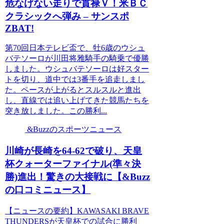
危なげない走りで貫禄Ｖ！米ＢＣ
クラシックへ弾み – サンスポ
ZBAT!
第70回日本テレビ盃で、牡6歳のウシュ
バテソーロが川田将雅騎手の騎乗で優勝
しました。ウシュバテソーロは好スター
トを切り、道中では3番手を追走しまし
た。ペースが上がるとスルスルと進出
し、直線では追い上げてきた競馬たちを
突き放しました。この勝利...
&Buzzのスポーツニュース
川崎が長崎を64-62で破り、天皇
杯クォーターファイナル(準々決
勝)進出！驚きの大接戦に【&Buzz
の口コミニュース】
【ニュースの要約】KAWASAKI BRAVE
THUNDERSが天皇杯での試合に勝利