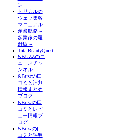
ン
トリカルの
ウェブ集客
マニュアル
創業航路～
起業家の羅
針盤～
TotalBeautyQuest
&BUZZのニ
ュースチャ
ンネル
&Buzzの口
コミと評判
情報まとめ
ブログ
&Buzzの口
コミとレビ
ュー情報ブ
ログ
&Buzzの口
コミと評判