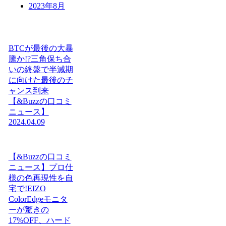
2023年8月
BTCが最後の大暴
騰か!?三角保ち合
いの終盤で半減期
に向けた最後のチ
ャンス到来
【&Buzzの口コミ
ニュース】
2024.04.09
【&Buzzの口コミ
ニュース】プロ仕
様の色再現性を自
宅で!EIZO
ColorEdgeモニタ
ーが驚きの
17%OFF、ハード