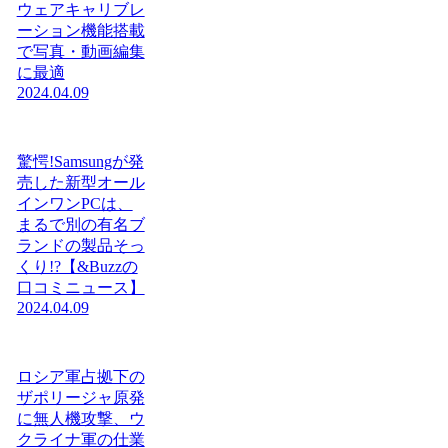
ウェアキャリブレ
ーション機能搭載
で写真・動画編集
に最適
2024.04.09
驚愕!Samsungが発
売した新型オール
インワンPCは、
まるで別の有名ブ
ランドの製品そっ
くり!?【&Buzzの
口コミニュース】
2024.04.09
ロシア軍占拠下の
ザポリージャ原発
に無人機攻撃、ウ
クライナ軍の仕業