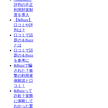
評判の不正
利用対策制
度を導入
【&Buzz】
口コミや評
判は？
口コミで話
題の＆Buzz
とは
口コミで話
題の＆Buzz
を参考に
&Buzzで騙
された？衝
撃の利用者
体験談と口
コミ！
&Buzzって
詐欺？実際
に体験して
わかった驚