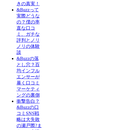
きの真実！
&Buzzって
実際どうな
の？僕の率
直な口コ
ミ、ガチな
評判とノリ
ノリの体験
談
&Buzzの落
とし穴？百
均インフル
エンサーが
暴く口コミ
マーケティ
ングの裏側
衝撃告白？
&Buzzの口
コミSNS戦
略は大失敗
の瀬戸際?ま