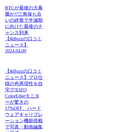
BTCが最後の大暴
騰か!?三角保ち合
いの終盤で半減期
に向けた最後のチ
ャンス到来
【&Buzzの口コミ
ニュース】
2024.04.09
【&Buzzの口コミ
ニュース】プロ仕
様の色再現性を自
宅で!EIZO
ColorEdgeモニタ
ーが驚きの
17%OFF、ハード
ウェアキャリブレ
ーション機能搭載
で写真・動画編集