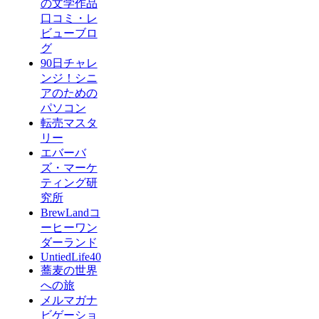
の文学作品
口コミ・レ
ビューブロ
グ
90日チャレ
ンジ！シニ
アのための
パソコン
転売マスタ
リー
エバーバ
ズ・マーケ
ティング研
究所
BrewLandコ
ーヒーワン
ダーランド
UntiedLife40
蕎麦の世界
への旅
メルマガナ
ビゲーショ