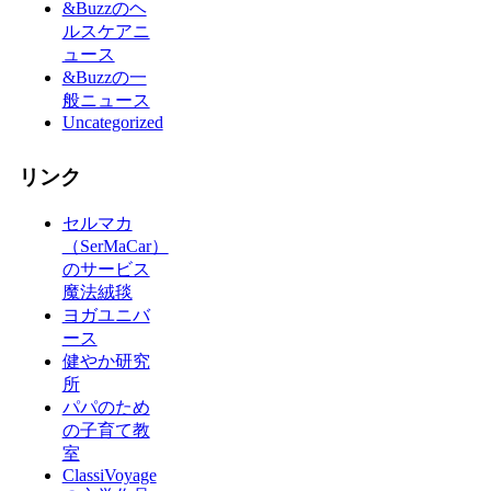
&Buzzのヘ
ルスケアニ
ュース
&Buzzの一
般ニュース
Uncategorized
リンク
セルマカ
（SerMaCar）
のサービス
魔法絨毯
ヨガユニバ
ース
健やか研究
所
パパのため
の子育て教
室
ClassiVoyage