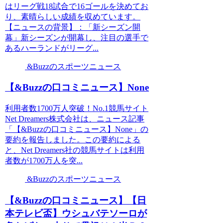
はリーグ戦18試合で16ゴールを決めてお
り、素晴らしい成績を収めています。
【ニュースの背景】：「新シーズン開
幕」新シーズンが開幕し、注目の選手で
あるハーランドがリーグ...
&Buzzのスポーツニュース
【&Buzzの口コミニュース】None
利用者数1700万人突破！No.1競馬サイト
Net Dreamers株式会社は、ニュース記事
「【&Buzzの口コミニュース】None」の
要約を報告しました。この要約による
と、Net Dreamers社の競馬サイトは利用
者数が1700万人を突...
&Buzzのスポーツニュース
【&Buzzの口コミニュース】【日
本テレビ盃】ウシュバテソーロが