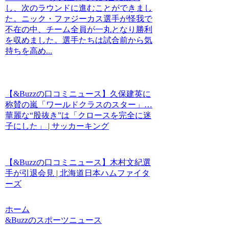
し、次のラウンドに進むことができまし
た。ニック・ファジーカス選手が怪我で
不在の中、チーム全員が一丸となり勝利
を収めました。選手たちは試合前から気
持ちを高め...
【&Buzzの口コミニュース】久保建英に
称賛の嵐「ワールドクラスのスター」…
華麗な“股抜き”は「クロースを完全に迷
子にした」 | サッカーキング
【&Buzzの口コミニュース】木村文紀選
手が引退会見 | 北海道日本ハムファイタ
ーズ
ホーム
&Buzzのスポーツニュース