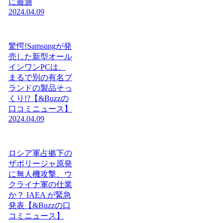
に最適
2024.04.09
驚愕!Samsungが発
売した新型オール
インワンPCは、
まるで別の有名ブ
ランドの製品そっ
くり!?【&Buzzの
口コミニュース】
2024.04.09
ロシア軍占拠下の
ザポリージャ原発
に無人機攻撃、ウ
クライナ軍の仕業
か？ IAEA が緊急
発表【&Buzzの口
コミニュース】