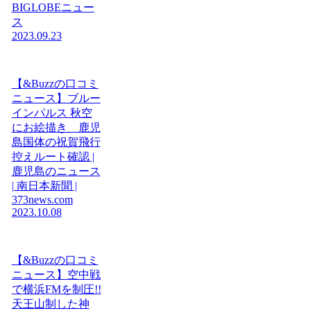
BIGLOBEニュー
ス
2023.09.23
【&Buzzの口コミ
ニュース】ブルー
インパルス 秋空
にお絵描き 鹿児
島国体の祝賀飛行
控えルート確認 |
鹿児島のニュース
| 南日本新聞 |
373news.com
2023.10.08
【&Buzzの口コミ
ニュース】空中戦
で横浜FMを制圧!!
天王山制した神