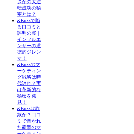
さかの大逆
転成功の秘
密とは？
&Buzzで陥
る口コミと
評判の罠｜
インフルエ
ンサーの道
徳的ジレン
マ！
&Buzzのマ
ーケティン
グ戦略は時
代遅れ？実
は革新的な
秘密を発
見！
&Buzzは詐
欺か？口コ
ミで暴かれ
た衝撃のマ
ーケティン