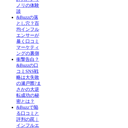
ノリの体験
談
&Buzzの落
とし穴？百
均インフル
エンサーが
暴く口コミ
マーケティ
ングの裏側
衝撃告白？
&Buzzの口
コミSNS戦
略は大失敗
の瀬戸際?ま
さかの大逆
転成功の秘
密とは？
&Buzzで陥
る口コミと
評判の罠｜
インフルエ