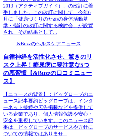
2013（アクティブガイド）」の改訂に着
手しました。この改訂に関して、今年6
月に「健康づくりのための身体活動基
準・指針の改訂に関する検討会」が設置
され、その結果として...
&Buzzのヘルスケアニュース
自律神経を活性化させ、驚きのリ
スク上昇！糖尿病に要注意な5つ
の悪習慣【&Buzzの口コミニュー
ス】
【ニュースの背景】：ビッグローブのニ
ュース記事要約ビッグローブは、インタ
ーネット接続や広告掲載などを提供して
いる企業であり、個人情報保護や安心・
安全を重視しています。このニュース記
事は、ビッグローブのサービスや方針に
ついての情報ではありませ...