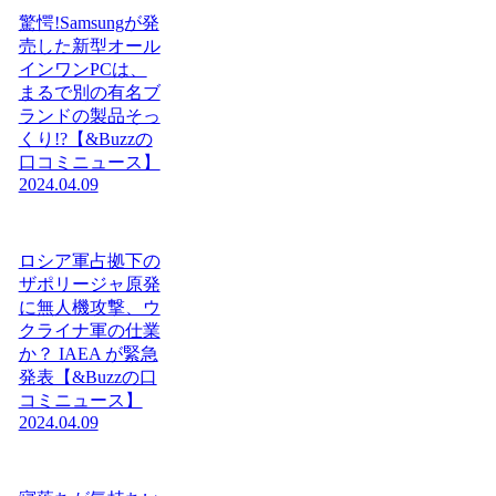
驚愕!Samsungが発
売した新型オール
インワンPCは、
まるで別の有名ブ
ランドの製品そっ
くり!?【&Buzzの
口コミニュース】
2024.04.09
ロシア軍占拠下の
ザポリージャ原発
に無人機攻撃、ウ
クライナ軍の仕業
か？ IAEA が緊急
発表【&Buzzの口
コミニュース】
2024.04.09