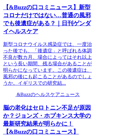
【&Buzzの口コミニュース】新型
コロナだけではない…普通の風邪
でも後遺症がある？｜日刊ゲンダ
イヘルスケア
新型コロナウイルス感染症では、一度治
った後でも、「後遺症」と呼ばれる体調
不良が数カ月、場合によってはそれ以上
という長い期間、残る場合があることが
明らかになっています。この後遺症は、
風邪の後にも起こることがあるのでしょ
うか。イギリスでの研究結...
&Buzzのヘルスケアニュース
脳の老化はセロトニン不足が原因
か？ジョンズ・ホプキンス大学の
最新研究結果が明らかに！
【&Buzzの口コミニュース】