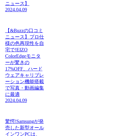
ニュース】
2024.04.09
【&Buzzの口コミ
ニュース】プロ仕
様の色再現性を自
宅で!EIZO
ColorEdgeモニタ
ーが驚きの
17%OFF、ハード
ウェアキャリブレ
ーション機能搭載
で写真・動画編集
に最適
2024.04.09
驚愕!Samsungが発
売した新型オール
インワンPCは、