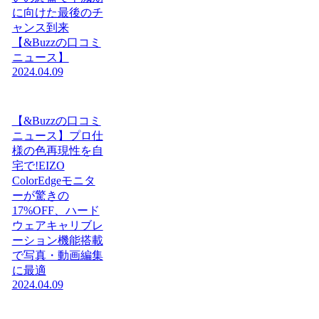
に向けた最後のチ
ャンス到来
【&Buzzの口コミ
ニュース】
2024.04.09
【&Buzzの口コミ
ニュース】プロ仕
様の色再現性を自
宅で!EIZO
ColorEdgeモニタ
ーが驚きの
17%OFF、ハード
ウェアキャリブレ
ーション機能搭載
で写真・動画編集
に最適
2024.04.09