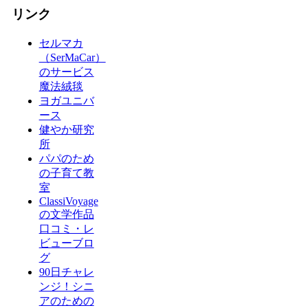
リンク
セルマカ
（SerMaCar）
のサービス
魔法絨毯
ヨガユニバ
ース
健やか研究
所
パパのため
の子育て教
室
ClassiVoyage
の文学作品
口コミ・レ
ビューブロ
グ
90日チャレ
ンジ！シニ
アのための