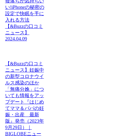
寝落ちが気持ちい
い!iPhoneの秘密の
設定で快眠を手に
入れる方法
【&Buzzの口コミ
ニュース】
2024.04.09
【&Buzzの口コミ
ニュース】妊娠中
の新型コロナウイ
ルス感染のほか
「無痛分娩」につ
いても情報をアッ
プデート『はじめ
てママ＆パパの妊
娠・出産 最新
版』発売（2023年
9月29日）｜
BIGLOBEニュー