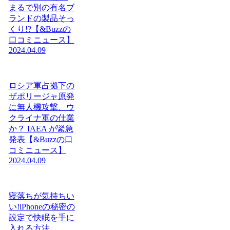
まるで別の有名ブ
ランドの製品そっ
くり!?【&Buzzの
口コミニュース】
2024.04.09
ロシア軍占拠下の
ザポリージャ原発
に無人機攻撃、ウ
クライナ軍の仕業
か？ IAEA が緊急
発表【&Buzzの口
コミニュース】
2024.04.09
寝落ちが気持ちい
い!iPhoneの秘密の
設定で快眠を手に
入れる方法