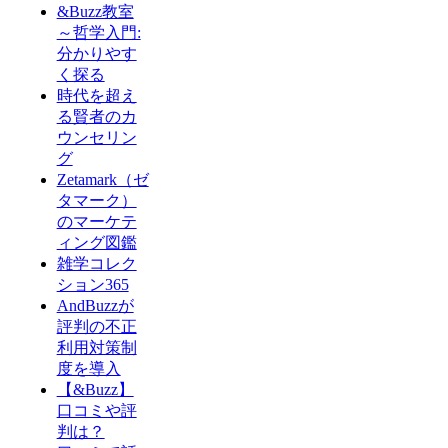
&Buzz教室
～哲学入門:
分かりやす
く探る
時代を超え
る賢者のカ
ウンセリン
グ
Zetamark（ゼ
タマーク）
のマーケテ
ィング図鑑
雑学コレク
ション365
AndBuzzが
評判の不正
利用対策制
度を導入
【&Buzz】
口コミや評
判は？