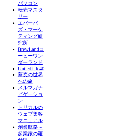
パソコン
転売マスタ
リー
エバーバ
ズ・マーケ
ティング研
究所
BrewLandコ
ーヒーワン
ダーランド
UntiedLife40
蕎麦の世界
への旅
メルマガナ
ビゲーショ
ン
トリカルの
ウェブ集客
マニュアル
創業航路～
起業家の羅