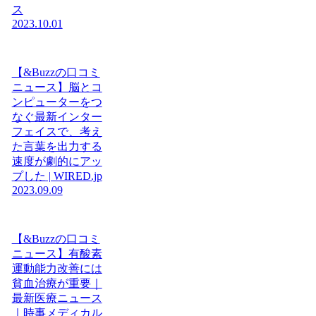
ス
2023.10.01
【&Buzzの口コミ
ニュース】脳とコ
ンピューターをつ
なぐ最新インター
フェイスで、考え
た言葉を出力する
速度が劇的にアッ
プした | WIRED.jp
2023.09.09
【&Buzzの口コミ
ニュース】有酸素
運動能力改善には
貧血治療が重要｜
最新医療ニュース
｜時事メディカル