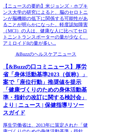
【ニュースの要約】米ジョンズ・ホプキ
ンス大学の研究によると、脳のセロトニ
ンが脳機能の低下に関係する可能性があ
ることが明らかになった。軽度認知障害
（MCI）の人は、健康な人に比べてセロ
トニントランスポーターの量が少なく、
アミロイドβの量が多い...
&Buzzのヘルスケアニュース
【&Buzzの口コミニュース】厚労
省「身体活動基準2023（仮称）」
案で「座位行動」推奨値を提示
「健康づくりのための身体活動基
準・指針の改訂に関する検討会」
より | ニュース | 保健指導リソー
スガイド
厚生労働省は、2013年に策定された「健
康づくりのための身体活動基準・指針