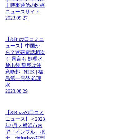
｜時事通信の医療
ニュースサイト
2023.09.27
【&Buzz口コミニ
ュース】中国か
ら？迷惑電話相次
ぐ 暴言も 処理水
放出後 警察は注
意喚起 | NHK | 福
島第一原発 処理
水
2023.08.29
【&Buzzの口コミ
ニュース】＜2023
年9月＞横浜市内
で「インフル」拡
大、増加中の新型