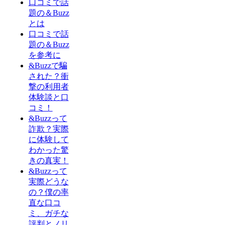
口コミで話
題の＆Buzz
とは
口コミで話
題の＆Buzz
を参考に
&Buzzで騙
された？衝
撃の利用者
体験談と口
コミ！
&Buzzって
詐欺？実際
に体験して
わかった驚
きの真実！
&Buzzって
実際どうな
の？僕の率
直な口コ
ミ、ガチな
評判とノリ