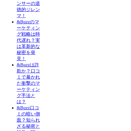
ンサーの道
徳的ジレン
マ！
&Buzzのマ
ーケティン
グ戦略は時
代遅れ？実
は革新的な
秘密を発
見！
&Buzzは詐
欺か？口コ
ミで暴かれ
た衝撃のマ
ーケティン
グ手法と
は？
&Buzz口コ
ミの暗い側
面？知られ
ざる秘密と