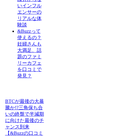
いインフル
エンサーの
リアルな体
験談
&Buzzって
使えるの？
妊婦さんも
大満足、話
題のファミ
リーカフェ
を口コミで
発見？
BTCが最後の大暴
騰か!?三角保ち合
いの終盤で半減期
に向けた最後のチ
ャンス到来
【&Buzzの口コミ