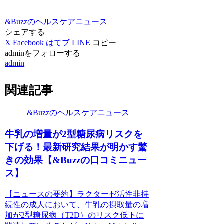
&Buzzのヘルスケアニュース
シェアする
X
Facebook
はてブ
LINE
コピー
adminをフォローする
admin
関連記事
&Buzzのヘルスケアニュース
牛乳の増量が2型糖尿病リスクを
下げる！最新研究結果が明かす驚
きの効果【&Buzzの口コミニュー
ス】
【ニュースの要約】ラクターゼ活性非持
続性の成人において、牛乳の摂取量の増
加が2型糖尿病（T2D）のリスク低下に