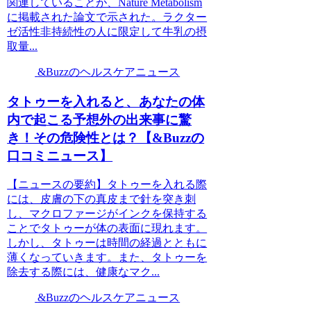
関連していることが、Nature Metabolism
に掲載された論文で示された。ラクター
ゼ活性非持続性の人に限定して牛乳の摂
取量...
&Buzzのヘルスケアニュース
タトゥーを入れると、あなたの体
内で起こる予想外の出来事に驚
き！その危険性とは？【&Buzzの
口コミニュース】
【ニュースの要約】タトゥーを入れる際
には、皮膚の下の真皮まで針を突き刺
し、マクロファージがインクを保持する
ことでタトゥーが体の表面に現れます。
しかし、タトゥーは時間の経過とともに
薄くなっていきます。また、タトゥーを
除去する際には、健康なマク...
&Buzzのヘルスケアニュース