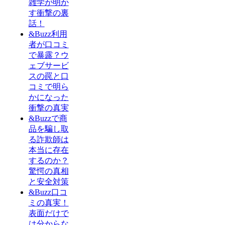
雑学が明か
す衝撃の裏
話！
&Buzz利用
者が口コミ
で暴露？ウ
ェブサービ
スの罠と口
コミで明ら
かになった
衝撃の真実
&Buzzで商
品を騙し取
る詐欺師は
本当に存在
するのか？
驚愕の真相
と安全対策
&Buzz口コ
ミの真実！
表面だけで
は分からな