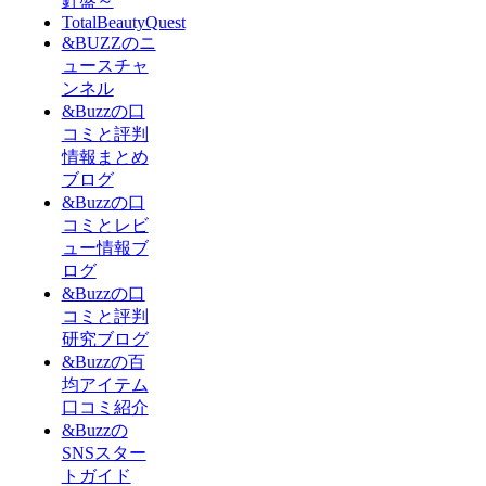
針盤～
TotalBeautyQuest
&BUZZのニ
ュースチャ
ンネル
&Buzzの口
コミと評判
情報まとめ
ブログ
&Buzzの口
コミとレビ
ュー情報ブ
ログ
&Buzzの口
コミと評判
研究ブログ
&Buzzの百
均アイテム
口コミ紹介
&Buzzの
SNSスター
トガイド