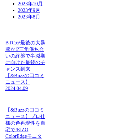
2023年10月
2023年9月
2023年8月
BTCが最後の大暴
騰か!?三角保ち合
いの終盤で半減期
に向けた最後のチ
ャンス到来
【&Buzzの口コミ
ニュース】
2024.04.09
【&Buzzの口コミ
ニュース】プロ仕
様の色再現性を自
宅で!EIZO
ColorEdgeモニタ