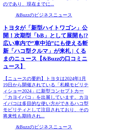
のであり、現在までに...
&Buzzのビジネスニュース
トヨタが「新型ハイトワゴン」公
開！次期型「bB」として展開も!?
広い車内で”車中泊”にも使える斬
新「ハコ型クルマ」が来札 | くる
まのニュース【&Buzzの口コミニ
ュース】
【ニュースの要約】トヨタは2024年1月
19日から開催されている「札幌モビリテ
ィショー2024」に新型コンセプトカー
「カヨイバコ」を出展しています。カヨ
イバコは多目的な使い方ができるハコ型
モビリティとして注目されており、その
将来性も期待され...
&Buzzのビジネスニュース