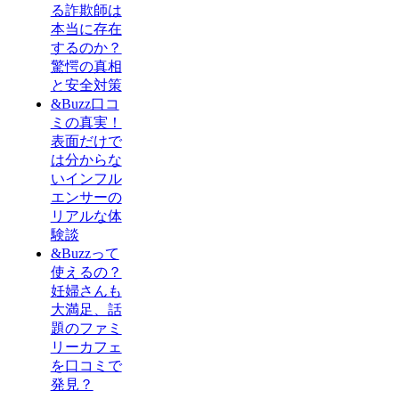
る詐欺師は
本当に存在
するのか？
驚愕の真相
と安全対策
&Buzz口コ
ミの真実！
表面だけで
は分からな
いインフル
エンサーの
リアルな体
験談
&Buzzって
使えるの？
妊婦さんも
大満足、話
題のファミ
リーカフェ
を口コミで
発見？