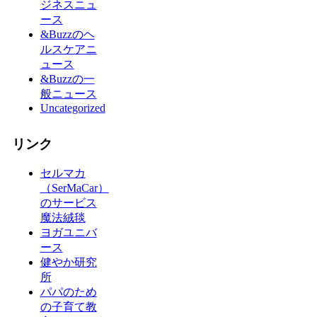
ジネスニュ
ース
&Buzzのヘ
ルスケアニ
ュース
&Buzzの一
般ニュース
Uncategorized
リンク
セルマカ
（SerMaCar）
のサービス
魔法絨毯
ヨガユニバ
ース
健やか研究
所
パパのため
の子育て教