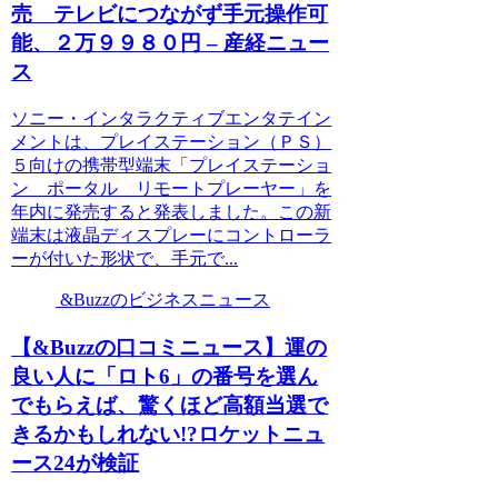
売 テレビにつながず手元操作可
能、２万９９８０円 – 産経ニュー
ス
ソニー・インタラクティブエンタテイン
メントは、プレイステーション（ＰＳ）
５向けの携帯型端末「プレイステーショ
ン ポータル リモートプレーヤー」を
年内に発売すると発表しました。この新
端末は液晶ディスプレーにコントローラ
ーが付いた形状で、手元で...
&Buzzのビジネスニュース
【&Buzzの口コミニュース】運の
良い人に「ロト6」の番号を選ん
でもらえば、驚くほど高額当選で
きるかもしれない!?ロケットニュ
ース24が検証