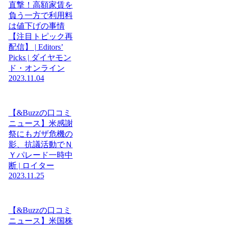
直撃！高額家賃を
負う一方で利用料
は値下げの事情
【注目トピック再
配信】 | Editors’
Picks | ダイヤモン
ド・オンライン
2023.11.04
【&Buzzの口コミ
ニュース】米感謝
祭にもガザ危機の
影、抗議活動でＮ
Ｙパレード一時中
断 | ロイター
2023.11.25
【&Buzzの口コミ
ニュース】米国株