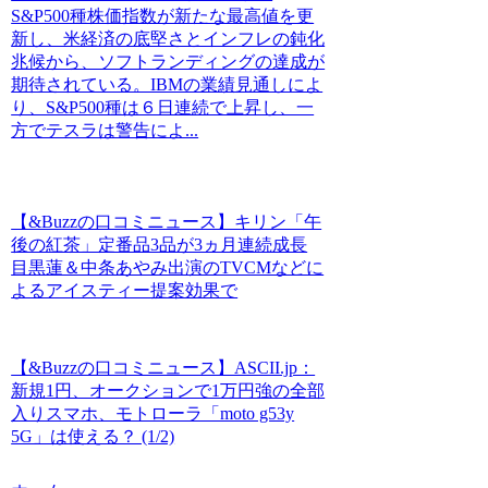
S&P500種株価指数が新たな最高値を更
新し、米経済の底堅さとインフレの鈍化
兆候から、ソフトランディングの達成が
期待されている。IBMの業績見通しによ
り、S&P500種は６日連続で上昇し、一
方でテスラは警告によ...
【&Buzzの口コミニュース】キリン「午
後の紅茶」定番品3品が3ヵ月連続成長
目黒蓮＆中条あやみ出演のTVCMなどに
よるアイスティー提案効果で
【&Buzzの口コミニュース】ASCII.jp：
新規1円、オークションで1万円強の全部
入りスマホ、モトローラ「moto g53y
5G」は使える？ (1/2)