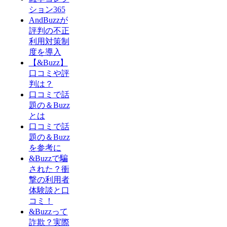
ション365
AndBuzzが
評判の不正
利用対策制
度を導入
【&Buzz】
口コミや評
判は？
口コミで話
題の＆Buzz
とは
口コミで話
題の＆Buzz
を参考に
&Buzzで騙
された？衝
撃の利用者
体験談と口
コミ！
&Buzzって
詐欺？実際