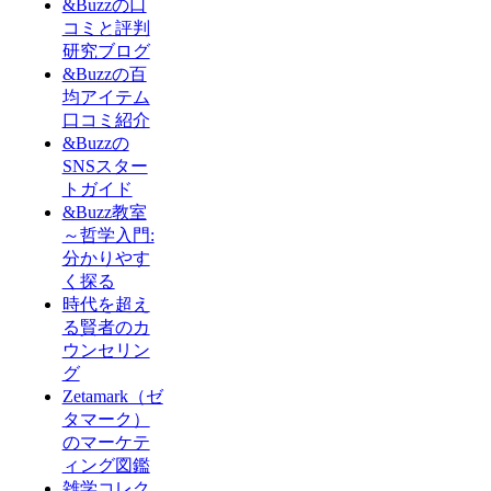
&Buzzの口
コミと評判
研究ブログ
&Buzzの百
均アイテム
口コミ紹介
&Buzzの
SNSスター
トガイド
&Buzz教室
～哲学入門:
分かりやす
く探る
時代を超え
る賢者のカ
ウンセリン
グ
Zetamark（ゼ
タマーク）
のマーケテ
ィング図鑑
雑学コレク