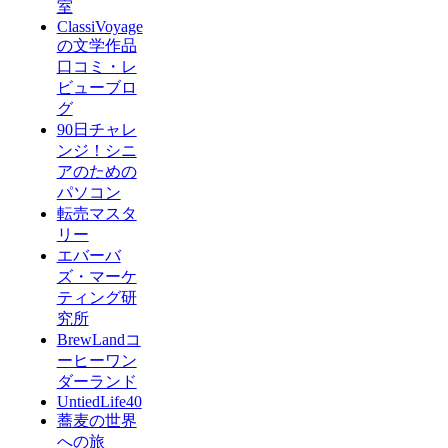
室
ClassiVoyage
の文学作品
口コミ・レ
ビューブロ
グ
90日チャレ
ンジ！シニ
アのための
パソコン
転売マスタ
リー
エバーバ
ズ・マーケ
ティング研
究所
BrewLandコ
ーヒーワン
ダーランド
UntiedLife40
蕎麦の世界
への旅