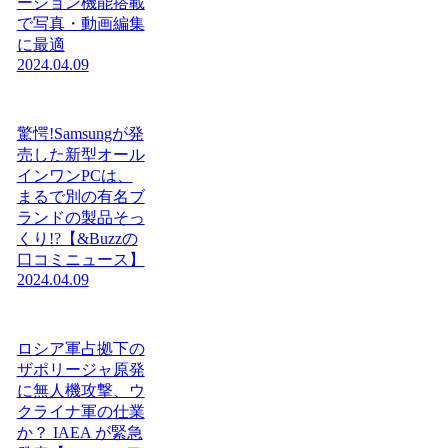
ーション機能搭載
で写真・動画編集
に最適
2024.04.09
驚愕!Samsungが発
売した新型オール
インワンPCは、
まるで別の有名ブ
ランドの製品そっ
くり!?【&Buzzの
口コミニュース】
2024.04.09
ロシア軍占拠下の
ザポリージャ原発
に無人機攻撃、ウ
クライナ軍の仕業
か？ IAEA が緊急