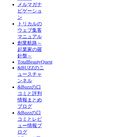
メルマガナ
ビゲーショ
ン
トリカルの
ウェブ集客
マニュアル
創業航路～
起業家の羅
針盤～
TotalBeautyQuest
&BUZZのニ
ュースチャ
ンネル
&Buzzの口
コミと評判
情報まとめ
ブログ
&Buzzの口
コミとレビ
ュー情報ブ
ログ