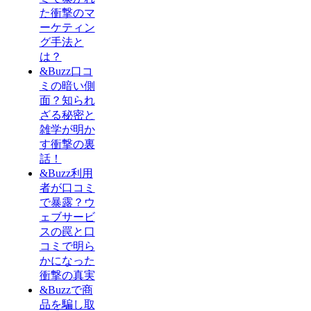
た衝撃のマ
ーケティン
グ手法と
は？
&Buzz口コ
ミの暗い側
面？知られ
ざる秘密と
雑学が明か
す衝撃の裏
話！
&Buzz利用
者が口コミ
で暴露？ウ
ェブサービ
スの罠と口
コミで明ら
かになった
衝撃の真実
&Buzzで商
品を騙し取