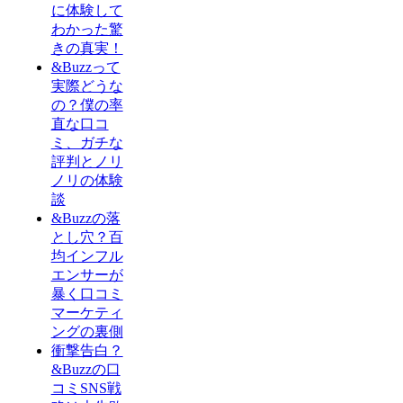
に体験して
わかった驚
きの真実！
&Buzzって
実際どうな
の？僕の率
直な口コ
ミ、ガチな
評判とノリ
ノリの体験
談
&Buzzの落
とし穴？百
均インフル
エンサーが
暴く口コミ
マーケティ
ングの裏側
衝撃告白？
&Buzzの口
コミSNS戦