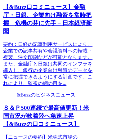
【&Buzz口コミニュース】金融
庁・日銀、企業向け融資を常時把
握 危機の芽に先手 – 日本経済新
聞
要約：日経の記事利用サービスにより、
企業での記事共有や会議資料への転載・
複製、注文印刷などが可能となります。
また、金融庁と日銀は共同のインフラを
導入し、銀行の企業向け融資のデータを
常に把握できるようにする計画です。こ
れにより、監視の網の目を...
&Buzzのビジネスニュース
Ｓ＆Ｐ500連続で最高値更新！米
国市況が軟着陸へ急速上昇
【&Buzzの口コミニュース】
【ニュースの要約】米株式市場の