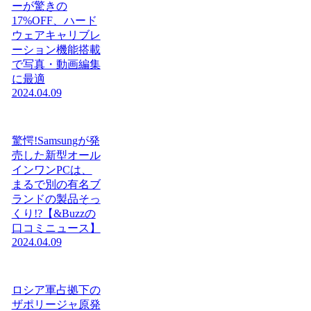
ーが驚きの
17%OFF、ハード
ウェアキャリブレ
ーション機能搭載
で写真・動画編集
に最適
2024.04.09
驚愕!Samsungが発
売した新型オール
インワンPCは、
まるで別の有名ブ
ランドの製品そっ
くり!?【&Buzzの
口コミニュース】
2024.04.09
ロシア軍占拠下の
ザポリージャ原発