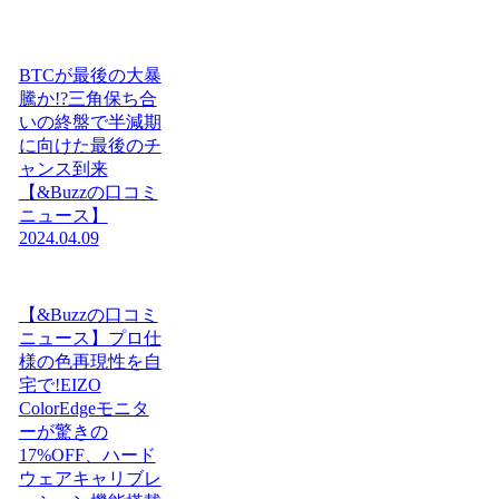
BTCが最後の大暴
騰か!?三角保ち合
いの終盤で半減期
に向けた最後のチ
ャンス到来
【&Buzzの口コミ
ニュース】
2024.04.09
【&Buzzの口コミ
ニュース】プロ仕
様の色再現性を自
宅で!EIZO
ColorEdgeモニタ
ーが驚きの
17%OFF、ハード
ウェアキャリブレ