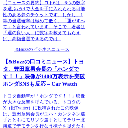
【ニュースの要約】ロト6は、6つの数字
を選ぶだけで大金を手に入れられる可能
性のある夢のチケットです。しかし、1
等の当選確率は極めて低く、「運がすべ
て」と言われています。そこで、著者は
「運の良い人」に数字を教えてもらえ
ば、高額当選できるのでは...
&Buzzのビジネスニュース
【&Buzzの口コミニュース】トヨ
タ、豊田章男会長の「ホンダで
す！！」映像が1400万表示を突破
ホンダSNSも反応 – Car Watch
トヨタ自動車が「ホンダです！！」映像
が大きな反響を呼んでいる。トヨタの
X（旧Twitter）に投稿されたこの映像
は、豊田章男会長がユハ・カンクネン選
手とともにモリゾウ選手としてラリー北
海道でデモランを行なう様子を捉えたも