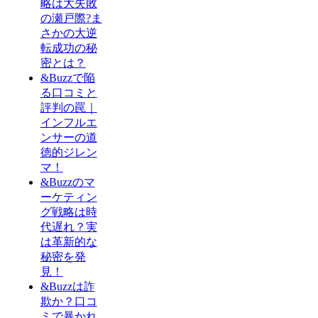
略は大失敗
の瀬戸際?ま
さかの大逆
転成功の秘
密とは？
&Buzzで陥
る口コミと
評判の罠｜
インフルエ
ンサーの道
徳的ジレン
マ！
&Buzzのマ
ーケティン
グ戦略は時
代遅れ？実
は革新的な
秘密を発
見！
&Buzzは詐
欺か？口コ
ミで暴かれ