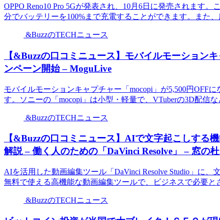
OPPO Reno10 Pro 5Gが発表され、10月6日に発売さ
分でバッテリーを100%まで充電することができます。また、広
&BuzzのTECHニュース
【&Buzzの口コミニュース】モバイルモーションキャプ
ンペーン開始 – MoguLive
モバイルモーションキャプチャー「mocopi」が5,500円OFF
す。ソニーの「mocopi」は小型・軽量で、VTuberの3D配信な
&BuzzのTECHニュース
【&Buzzの口コミニュース】AIで文字起こしする機能が追加
解説 – 働く人のための「DaVinci Resolve」 – 窓の杜
AIを活用した動画編集ツール「DaVinci Resolve Studio」
無料で使える高機能な動画編集ツールで、ビジネスで必要とさ
&BuzzのTECHニュース