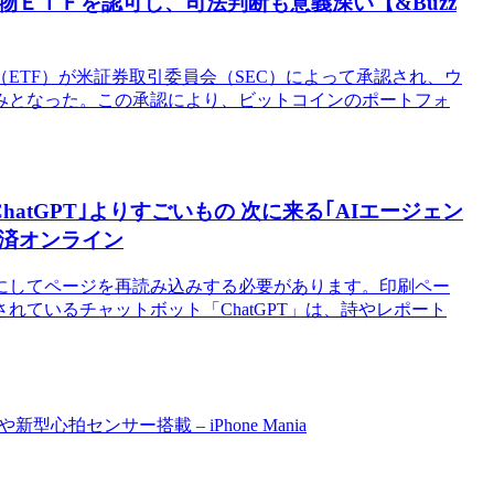
ＥＴＦを認可し、司法判断も意義深い【&Buzz
ETF）が米証券取引委員会（SEC）によって承認され、ウ
みとなった。この承認により、ビットコインのポートフォ
hatGPT｣よりすごいもの 次に来る｢AIエージェン
東洋経済オンライン
にしてページを再読み込みする必要があります。印刷ペー
ているチャットボット「ChatGPT」は、詩やレポート
U2や新型心拍センサー搭載 – iPhone Mania