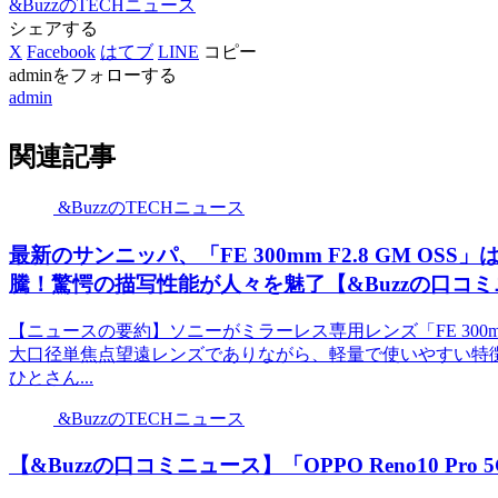
&BuzzのTECHニュース
シェアする
X
Facebook
はてブ
LINE
コピー
adminをフォローする
admin
関連記事
&BuzzのTECHニュース
最新のサンニッパ、「FE 300mm F2.8 GM 
騰！驚愕の描写性能が人々を魅了【&Buzzの口コ
【ニュースの要約】ソニーがミラーレス専用レンズ「FE 300mm
大口径単焦点望遠レンズでありながら、軽量で使いやすい特
ひとさん...
&BuzzのTECHニュース
【&Buzzの口コミニュース】「OPPO Reno10 Pro 