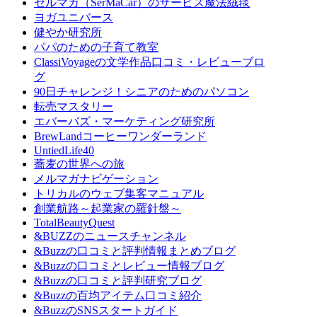
セルマカ（SerMaCar）のサービス魔法絨毯
ヨガユニバース
健やか研究所
パパのための子育て教室
ClassiVoyageの文学作品口コミ・レビューブロ
グ
90日チャレンジ！シニアのためのパソコン
転売マスタリー
エバーバズ・マーケティング研究所
BrewLandコーヒーワンダーランド
UntiedLife40
蕎麦の世界への旅
メルマガナビゲーション
トリカルのウェブ集客マニュアル
創業航路～起業家の羅針盤～
TotalBeautyQuest
&BUZZのニュースチャンネル
&Buzzの口コミと評判情報まとめブログ
&Buzzの口コミとレビュー情報ブログ
&Buzzの口コミと評判研究ブログ
&Buzzの百均アイテム口コミ紹介
&BuzzのSNSスタートガイド