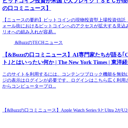
ビットコイン投資が米国で大ブレイク！ＳＥＣが現物
の口コミニュース】
【ニュースの要約】ビットコインの現物投資型上場投資信託（
ォール街におけるビットコインへのアクセスが拡大する見込
リオへの組み入れが容易...
&BuzzのTECHニュース
【&Buzzの口コミニュース】AI専門家たちが語る｢C
ト｣とはいったい何か | The New York Times | 
このサイトを利用するには、コンテンツブロック機能を無効
ジの表示はログインが必要です。ログインはこちら広く利用され
からコンピュータープロ...
【&Buzzの口コミニュース】Apple Watch Series 9とUltra 2が