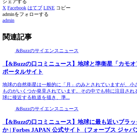
シェアする
X
Facebook
はてブ
LINE
コピー
adminをフォローする
admin
関連記事
&Buzzのサイエンスニュース
【&Buzzの口コミニュース】地球と準衛星「カモオアレ
ポータルサイト
地球の自然衛星は一般的に「月」のみとされていますが、小
ものがいくつか発見されています。その中でも特に注目され
球に接近する軌道を描き、準...
&Buzzのサイエンスニュース
【&Buzzの口コミニュース】地球に最も近いブラ
か | Forbes JAPAN 公式サイト（フォーブス ジャ