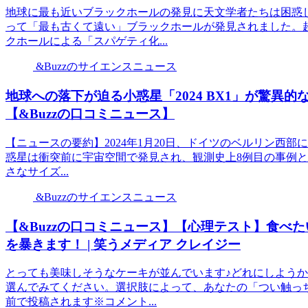
地球に最も近いブラックホールの発見に天文学者たちは困惑
って「最も古くて遠い」ブラックホールが発見されました。
クホールによる「スパゲティ化...
&Buzzのサイエンスニュース
地球への落下が迫る小惑星「2024 BX1」が驚異
【&Buzzの口コミニュース】
【ニュースの要約】2024年1月20日、ドイツのベルリン西部に
惑星は衝突前に宇宙空間で発見され、観測史上8例目の事例
さなサイズ...
&Buzzのサイエンスニュース
【&Buzzの口コミニュース】【心理テスト】食べ
を暴きます！ | 笑うメディア クレイジー
とっても美味しそうなケーキが並んでいます♪どれにしよう
選んでみてください。選択肢によって、あなたの「つい触っ
前で投稿されます※コメント...