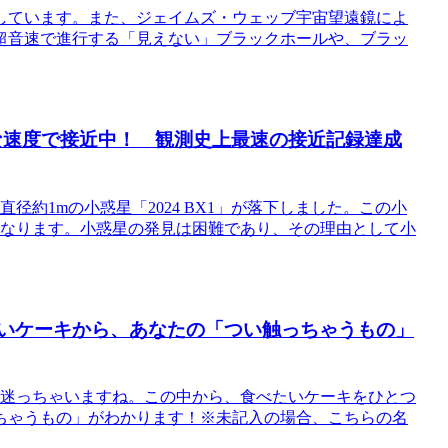
しています。また、ジェイムズ・ウェッブ宇宙望遠鏡によ
超音速で進行する「見えない」ブラックホールや、ブラッ
的な速度で接近中！ 観測史上最速の接近記録達成
直径約1mの小惑星「2024 BX1」が落下しました。この小
となります。小惑星の発見は困難であり、その理由として小
たいケーキから、あなたの「つい触っちゃうもの」
か迷っちゃいますね。この中から、食べたいケーキをひとつ
ちゃうもの」がわかります！※未記入の場合、こちらの名