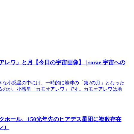
ワ」と月【今日の宇宙画像】 | sorae 宇宙への
さな小惑星の中には、一時的に地球の「第2の月」となった
るのが、小惑星「カモオアレワ」です。カモオアレワは地
ックホール、150光年先のヒアデス星団に複数存在
パン）