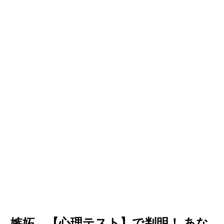
欲、嫉妬…【心理テスト】で判明！ あな