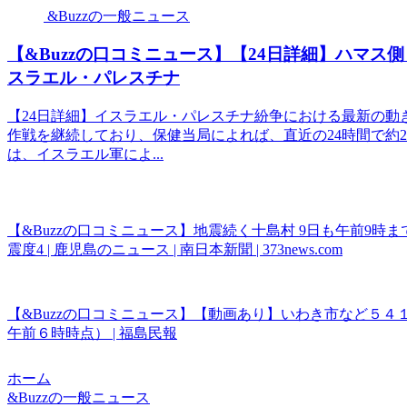
&Buzzの一般ニュース
【&Buzzの口コミニュース】【24日詳細】ハマス側 “
スラエル・パレスチナ
【24日詳細】イスラエル・パレスチナ紛争における最新の動
作戦を継続しており、保健当局によれば、直近の24時間で約
は、イスラエル軍によ...
【&Buzzの口コミニュース】地震続く十島村 9日も午前9時
震度4 | 鹿児島のニュース | 南日本新聞 | 373news.com
【&Buzzの口コミニュース】【動画あり】いわき市など５
午前６時時点） | 福島民報
ホーム
&Buzzの一般ニュース