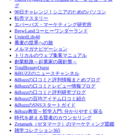
グ
90日チャレンジ！シニアのためのパソコン
転売マスタリー
エバーバズ・マーケティング研究所
BrewLandコーヒーワンダーランド
UntiedLife40
蕎麦の世界への旅
メルマガナビゲーション
トリカルのウェブ集客マニュアル
創業航路～起業家の羅針盤～
TotalBeautyQuest
&BUZZのニュースチャンネル
&Buzzの口コミと評判情報まとめブログ
&Buzzの口コミとレビュー情報ブログ
&Buzzの口コミと評判研究ブログ
&Buzzの百均アイテム口コミ紹介
&BuzzのSNSスタートガイド
&Buzz教室～哲学入門: 分かりやすく探る
時代を超える賢者のカウンセリング
Zetamark（ゼタマーク）のマーケティング図鑑
雑学コレクション365