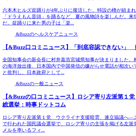
六本木ヒルズ盆踊りが4年ぶりに復活した。特設の櫓が組ま
「ドラえもん音頭」を踊るなど、夏の風物詩を楽しんだ。来
だ。盆踊りに来た男の子は「楽...
&Buzzのヘルスケアニュース
【&Buzz口コミニュース】「到底容認できない」 
全国知事会の新会長に村井嘉浩宮城県知事が決まりました。村
の海洋放出後、日本国内で中国発信の嫌がらせ電話が相次い
と批判し、日本政府として...
&Buzzの一般ニュース
【&Buzzの口コミニュース】ロシア寄り左派第１
総選挙：時事ドットコム
ロシア寄り左派第１党 ウクライナ支援暗雲、連立協議へ―スロバ
で行われた国民議会選挙で、ロシア寄りの主張を掲げる左派
メルを率いるフィ...