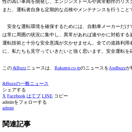
性の高い車両を開発し、エンジンストールや異常動作のリス
また、運転者自身も定期的な点検やメンテナンスを行うこと
安全な運転環境を確保するためには、自動車メーカーだけ
は常に周囲の状況に集中し、異常があれば速やかに対処する
運転技術と十分な安全意識が欠かせません。全ての道路利用
に、私たちも見守っていきたいと強く思います。安全運転を
この
&Buzz
ニュースは、
Rakuten.co.jp
のニュースを
Andbuzz
が
&Buzzの一般ニュース
シェアする
X
Facebook
はてブ
LINE
コピー
adminをフォローする
admin
関連記事