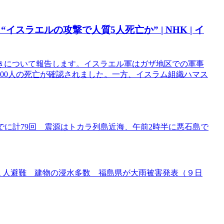
イスラエルの攻撃で人質5人死亡か” | NHK | イ
きについて報告します。イスラエル軍はガザ地区での軍事
200人の死亡が確認されました。一方、イスラム組織ハマス
までに計79回 震源はトカラ列島近海、午前2時半に悪石島で
４１人避難 建物の浸水多数 福島県が大雨被害発表（９日