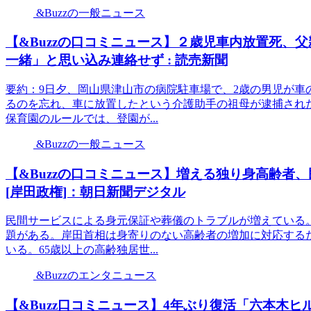
&Buzzの一般ニュース
【&Buzzの口コミニュース】２歳児車内放置死、
一緒」と思い込み連絡せず : 読売新聞
要約：9日夕、岡山県津山市の病院駐車場で、2歳の男児が車
るのを忘れ、車に放置したという介護助手の祖母が逮捕され
保育園のルールでは、登園が...
&Buzzの一般ニュース
【&Buzzの口コミニュース】増える独り身高齢者
[岸田政権]：朝日新聞デジタル
民間サービスによる身元保証や葬儀のトラブルが増えている
題がある。岸田首相は身寄りのない高齢者の増加に対応する
いる。65歳以上の高齢独居世...
&Buzzのエンタニュース
【&Buzz口コミニュース】4年ぶり復活「六本木ヒ