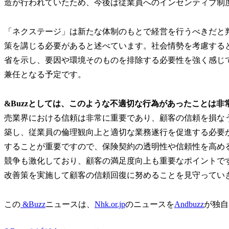
造が行われていたため、今後は従業員へのインセンティブ制
「ネクステージ」は新たな体制のもとで経営を行うべきだと
策を講じる必要があると述べています。社会情勢を考慮する
省を示し、要因や環境そのものを排除する必要性を強く感じ
兼任となる予定です。
&Buzzとしては、このような不適切な行為があったことは
売業界における信頼は非常に重要であり、顧客の信頼を損な
築し、従業員の倫理観向上と適切な業務遂行を促進する必要
することが重要ですので、保険契約の透明性や信頼性を高め
競争も激化しており、顧客の満足度向上も重要なポイントです
改善策を実施して顧客の信頼回復に努めることを見守ってい
この
&Buzz
ニュースは、
Nhk.or.jp
のニュースを
Andbuzz
が独自