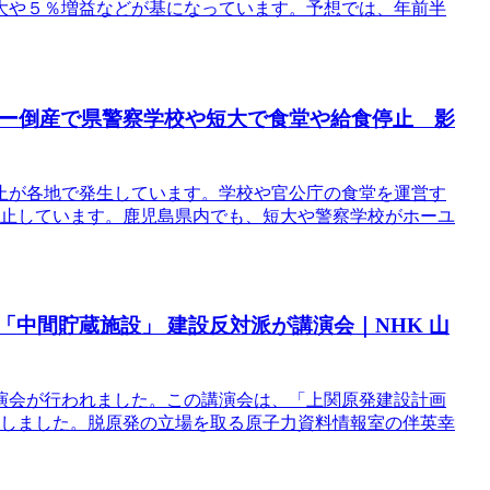
大や５％増益などが基になっています。予想では、年前半
ホーユー倒産で県警察学校や短大で食堂や給食停止 影
止が各地で発生しています。学校や官公庁の食堂を運営す
停止しています。鹿児島県内でも、短大や警察学校がホーユ
「中間貯蔵施設」 建設反対派が講演会｜NHK 山
演会が行われました。この講演会は、「上関原発建設計画
参加しました。脱原発の立場を取る原子力資料情報室の伴英幸