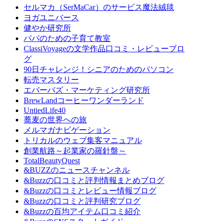
セルマカ（SerMaCar）のサービス魔法絨毯
ヨガユニバース
健やか研究所
パパのための子育て教室
ClassiVoyageの文学作品口コミ・レビューブロ
グ
90日チャレンジ！シニアのためのパソコン
転売マスタリー
エバーバズ・マーケティング研究所
BrewLandコーヒーワンダーランド
UntiedLife40
蕎麦の世界への旅
メルマガナビゲーション
トリカルのウェブ集客マニュアル
創業航路～起業家の羅針盤～
TotalBeautyQuest
&BUZZのニュースチャンネル
&Buzzの口コミと評判情報まとめブログ
&Buzzの口コミとレビュー情報ブログ
&Buzzの口コミと評判研究ブログ
&Buzzの百均アイテム口コミ紹介