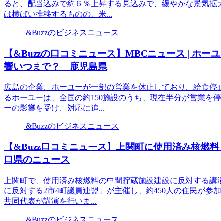
ると、配当込みで約６％上昇する見込みで、緩やかな景気拡
は横ばい推移するものの、米...
&Buzzのビジネスニュース
【&Buzzの口コミニュース】MBCニュース | 
響いつまで？ 鹿児島県
広島の企業、ホーユーが一部の営業を休止しており、給食停
るホーユーは、全国の約150施設のうち、現在半分が営業を
ーの影響を受け、対応に追...
&Buzzのビジネスニュース
【&Buzz口コミニュース】上関町に使用済み核燃料
口県のニュース
上関町で、使用済み核燃料の中間貯蔵施設建設に反対する講
に反対する2市4町議員連盟」が主催し、約450人の住民が
共同代表が講演を行いま...
&Buzzのビジネスニュース