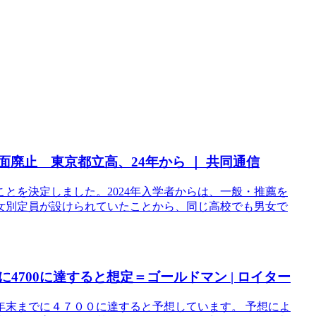
面廃止 東京都立高、24年から ｜ 共同通信
とを決定しました。2024年入学者からは、一般・推薦を
女別定員が設けられていたことから、同じ高校でも男女で
に4700に達すると想定＝ゴールドマン | ロイター
年末までに４７００に達すると予想しています。 予想によ