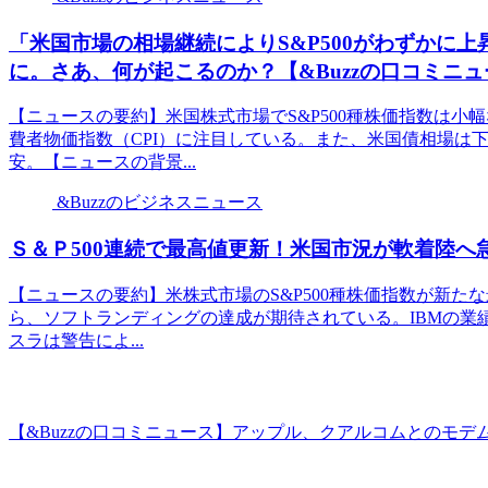
「米国市場の相場継続によりS&P500がわずかに上
に。さあ、何が起こるのか？【&Buzzの口コミニ
【ニュースの要約】米国株式市場でS&P500種株価指数は小
費者物価指数（CPI）に注目している。また、米国債相場は
安。【ニュースの背景...
&Buzzのビジネスニュース
Ｓ＆Ｐ500連続で最高値更新！米国市況が軟着陸へ急
【ニュースの要約】米株式市場のS&P500種株価指数が新
ら、ソフトランディングの達成が期待されている。IBMの業績
スラは警告によ...
【&Buzzの口コミニュース】アップル、クアルコムとのモデムチッ