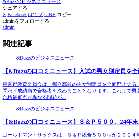
&Buzzのビジネスニュース
シェアする
X
Facebook
はてブ
LINE
コピー
adminをフォローする
admin
関連記事
&Buzzのビジネスニュース
【&Buzzの口コミニュース】入試の男女別定員を全
東京都教育委員会は、都立高校の男女別定員を全面廃止するこ
問わず成績順で合格者を決めることとなります。これまで男
合格最低点が異なる問題が...
&Buzzのビジネスニュース
【&Buzzの口コミニュース】Ｓ＆Ｐ５００、24年末
ゴールドマン・サックスは、Ｓ＆Ｐ総合５００種が２０２４