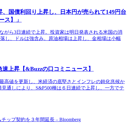
昇、国債利回り上昇し、日本円が売られて149円台
ュース】」
幅ながら3日連続で上昇。投資家は明日発表される米国の消
下落し、ドルは強含み。原油相場は上昇し、金相場は小幅
速上昇【&Buzzの口コミニュース】
たな最高値を更新し、米経済の底堅さとインフレの鈍化兆候か
見通しにより、S&P500種は６日連続で上昇し、一方でテ
プ契約を３年間延長 – Bloomberg