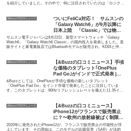
を紹介していました。その中で、特に注目されていたのは「ロジクー
ル MX MASTER 2S」というマウスです。こ...
ついにFeliCa対応！ サムスンの
&BuzzのTECHニュース
「Galaxy Watch6」が9月以降に
日本上陸 「Classic」では物理
回転ベゼル復活 – ITmedia Mobile
サムスン電子ジャパンは8月22日、新型スマートウォッチ「Galaxy
Watch6」「Galaxy Watch6 Classic」の国内投入を発表しました。直
販サイトと家電量販店ではBluetoothモデルが販売され、KDDIと沖縄
セルラー...
【&Buzzの口コミニュース】手頃
&BuzzのTECHニュース
な価格のタブレット｢OnePlus
Pad Go｣がインドで正式発表 |
HelenTech
&Buzzとしては、OnePlusが手頃な価格の新しいタブレット
「OnePlus Pad Go」をインド市場で発表したことに注目していま
す。このタブレットは、90Hzリフレッシュレートを備えた11.35イン
チディスプレイや、インテリジェント...
【&Buzzの口コミニュース】
&BuzzのTECHニュース
iPhone12がフランスで販売禁止
に？〜欧州の放射線被ばく制限に
抵触 – iPhone Mania
2020年に発売されたiPhone12が、フランスで販売禁止の可能性が浮
上しています。その理由は、このモデルの比吸収率（SAR）が法的