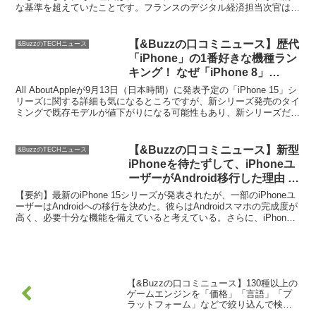
な基準を超えていたことです。フランスのデジタル経済担当次官は、
この問題をソフトウェアアップデートで解決でき...
【&Buzzの口コミニュース】歴代
&BuzzのTECHニュース
「iPhone」の1番好きな機種ラン
キング！ なぜ「iPhone 8」
「iPhone SE」は根強い人気なの
All AboutAppleが9月13日（日本時間）に発表予定の「iPhone 15」シ
か【専門家が考察】 – ライブドア
リーズに関する詳細も気になるところですが、新シリーズ発売のタイ
ミングで既存モデルが値下がりになる可能性もあり、新シリーズだけ
ニュース
ではなく従来の機種についても...
【&Buzzの口コミニュース】新型
&BuzzのTECHニュース
iPhoneを待たずして、iPhoneユ
ーザーがAndroid移行した理由 |
ROOMIE（ルーミー）
【要約】最新のiPhone 15シリーズが発表されたが、一部のiPhoneユ
ーザーはAndroidへの移行を決めた。彼らはAndroidスマホの完成度が
高く、必要十分な機能を備えていると考えている。さらに、iPhone
15シリーズの変更点...
【&Buzzの口コミニュース】130種以上の
ゲームエンジンを「価格」「言語」「プ
ラットフォーム」などで絞り込んで検索
できる「Game Engines Database」 –