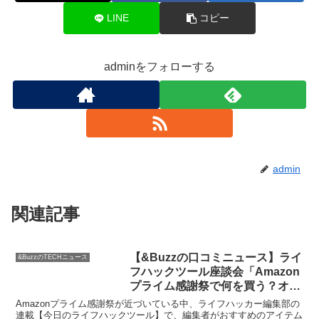
LINE
コピー
adminをフォローする
admin
関連記事
【&Buzzの口コミニュース】ライ
&BuzzのTECHニュース
フハックツール座談会「Amazon
プライム感謝祭で何を買う？オス
スメは？」 | ライフハッカー・ジ
Amazonプライム感謝祭が近づいている中、ライフハッカー編集部の
ャパン
連載【今日のライフハックツール】で、編集者がおすすめのアイテム