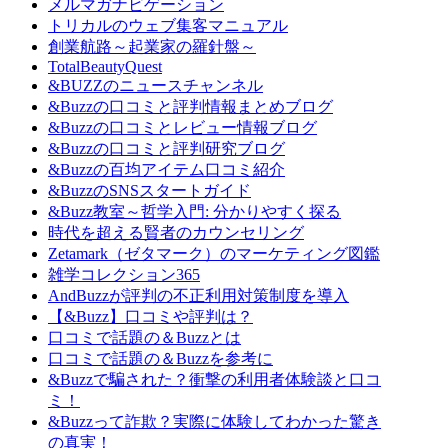
メルマガナビゲーション
トリカルのウェブ集客マニュアル
創業航路～起業家の羅針盤～
TotalBeautyQuest
&BUZZのニュースチャンネル
&Buzzの口コミと評判情報まとめブログ
&Buzzの口コミとレビュー情報ブログ
&Buzzの口コミと評判研究ブログ
&Buzzの百均アイテム口コミ紹介
&BuzzのSNSスタートガイド
&Buzz教室～哲学入門: 分かりやすく探る
時代を超える賢者のカウンセリング
Zetamark（ゼタマーク）のマーケティング図鑑
雑学コレクション365
AndBuzzが評判の不正利用対策制度を導入
【&Buzz】口コミや評判は？
口コミで話題の＆Buzzとは
口コミで話題の＆Buzzを参考に
&Buzzで騙された？衝撃の利用者体験談と口コ
ミ！
&Buzzって詐欺？実際に体験してわかった驚き
の真実！