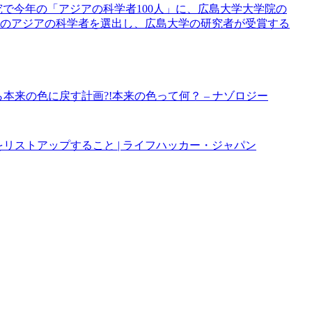
研究で今年の「アジアの科学者100人」に、広島大学大学院の
人のアジアの科学者を選出し、広島大学の研究者が受賞する
本来の色に戻す計画?!本来の色って何？ – ナゾロジー
をリストアップすること | ライフハッカー・ジャパン