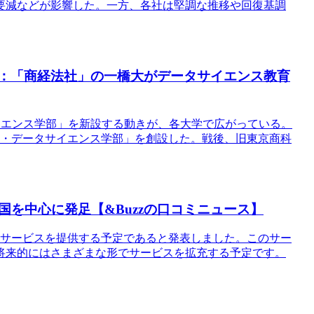
要減などが影響した。一方、各社は堅調な推移や回復基調
点：「商経法社」の一橋大がデータサイエンス教育
タサイエンス学部」を新設する動きが、各大学で広がっている。
ャル・データサイエンス学部」を創設した。戦後、旧東京商科
を中心に発足【&Buzzの口コミニュース】
rimeというサービスを提供する予定であると発表しました。このサー
将来的にはさまざまな形でサービスを拡充する予定です。