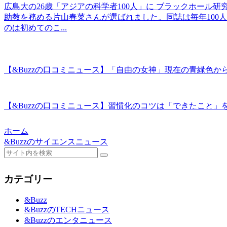
広島大の26歳「アジアの科学者100人」に ブラックホール
助教を務める片山春菜さんが選ばれました。同誌は毎年100
のは初めてのこ...
【&Buzzの口コミニュース】「自由の女神」現在の青緑色から
【&Buzzの口コミニュース】習慣化のコツは「できたこと」
ホーム
&Buzzのサイエンスニュース
カテゴリー
&Buzz
&BuzzのTECHニュース
&Buzzのエンタニュース