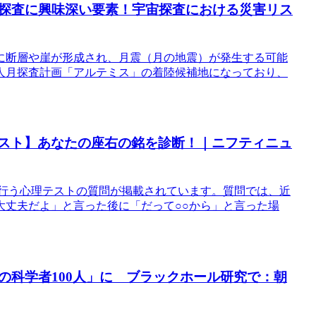
探査に興味深い要素！宇宙探査における災害リス
に断層や崖が形成され、月震（月の地震）が発生する可能
人月探査計画「アルテミス」の着陸候補地になっており、
テスト】あなたの座右の銘を診断！｜ニフティニュ
編集長が行う心理テストの質問が掲載されています。質問では、近
大丈夫だよ」と言った後に「だって○○から」と言った場
アの科学者100人」に ブラックホール研究で：朝