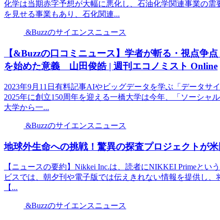
化学は当期赤字予想が大幅に悪化し、石油化学関連事業の需
を見せる事業もあり、石化関連...
&Buzzのサイエンスニュース
【&Buzzの口コミニュース】学者が斬る・視点争
を始めた意義 山田俊皓 | 週刊エコノミスト Online
2023年9月11日有料記事AIやビッグデータを学ぶ「デー
2025年に創立150周年を迎える一橋大学は今年、「ソーシ
大学から一...
&Buzzのサイエンスニュース
地球外生命への挑戦！驚異の探査プロジェクトが米国
【ニュースの要約】Nikkei Inc.は、読者にNIKKEI P
ビスでは、朝夕刊や電子版では伝えきれない情報を提供し、
【...
&Buzzのサイエンスニュース