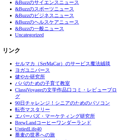
&Buzzのサイエンスニュース
&Buzzのスポーツニュース
&Buzzのビジネスニュース
&Buzzのヘルスケアニュース
&Buzzの一般ニュース
Uncategorized
リンク
セルマカ（SerMaCar）のサービス魔法絨毯
ヨガユニバース
健やか研究所
パパのための子育て教室
ClassiVoyageの文学作品口コミ・レビューブロ
グ
90日チャレンジ！シニアのためのパソコン
転売マスタリー
エバーバズ・マーケティング研究所
BrewLandコーヒーワンダーランド
UntiedLife40
蕎麦の世界への旅