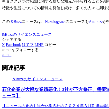
キョククジラの繁殖に関する新たな知見が得られることを期待
特徴や生態についての情報を発信し続け、多くの人々に興味
この
&Buzz
ニュースは、
Nazology.net
のニュースを
Andbuzz
が
&Buzzのサイエンスニュース
シェアする
X
Facebook
はてブ
LINE
コピー
adminをフォローする
admin
関連記事
&Buzzのサイエンスニュース
石化企業が大幅な業績悪化！3社が下方修正、需要減
ュース】
【ニュースの要約】総合化学５社の２０２４年３月期連結業