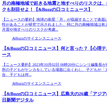
月の南極地域で起きる地震と地すべりのリスクは、
クも刮目せよ！【&Buzzの口コミニュース】
【ニュースの要約】地球の衛星「月」が収縮することで表面
性があることが研究で示されました。特に月の南極地域は有
月震や地すべりのリスクが考慮...
&Buzzのサイエンスニュース
【&Buzzの口コミニュース】何と言った？【心理
ース
【ニュース要約】2023年10月02日 06時20分にシンリ
所の子どもがケンカをしている場面に出くわし、子どもが「
合、子どもは何...
&Buzzのサイエンスニュース
【&Buzzの口コミニュース】広島大の26歳「アジ
日新聞デジタル