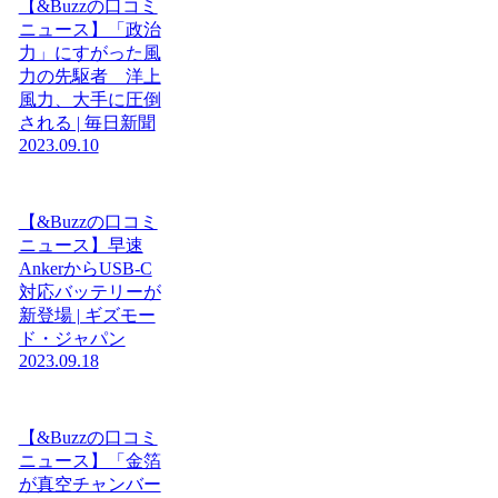
【&Buzzの口コミ
ニュース】「政治
力」にすがった風
力の先駆者 洋上
風力、大手に圧倒
される | 毎日新聞
2023.09.10
【&Buzzの口コミ
ニュース】早速
AnkerからUSB-C
対応バッテリーが
新登場 | ギズモー
ド・ジャパン
2023.09.18
【&Buzzの口コミ
ニュース】「金箔
が真空チャンバー