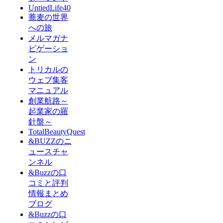
UntiedLife40
蕎麦の世界
への旅
メルマガナ
ビゲーショ
ン
トリカルの
ウェブ集客
マニュアル
創業航路～
起業家の羅
針盤～
TotalBeautyQuest
&BUZZのニ
ュースチャ
ンネル
&Buzzの口
コミと評判
情報まとめ
ブログ
&Buzzの口