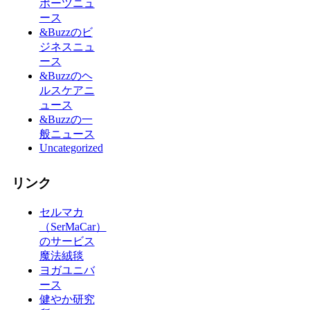
ポーツニュ
ース
&Buzzのビ
ジネスニュ
ース
&Buzzのヘ
ルスケアニ
ュース
&Buzzの一
般ニュース
Uncategorized
リンク
セルマカ
（SerMaCar）
のサービス
魔法絨毯
ヨガユニバ
ース
健やか研究