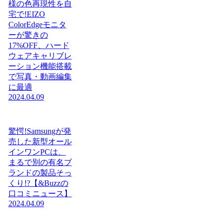
様の色再現性を自
宅で!EIZO
ColorEdgeモニタ
ーが驚きの
17%OFF、ハード
ウェアキャリブレ
ーション機能搭載
で写真・動画編集
に最適
2024.04.09
驚愕!Samsungが発
売した新型オール
インワンPCは、
まるで別の有名ブ
ランドの製品そっ
くり!?【&Buzzの
口コミニュース】
2024.04.09