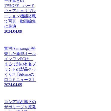
ーが驚きの
17%OFF、ハード
ウェアキャリブレ
ーション機能搭載
で写真・動画編集
に最適
2024.04.09
驚愕!Samsungが発
売した新型オール
インワンPCは、
まるで別の有名ブ
ランドの製品そっ
くり!?【&Buzzの
口コミニュース】
2024.04.09
ロシア軍占拠下の
ザポリージャ原発