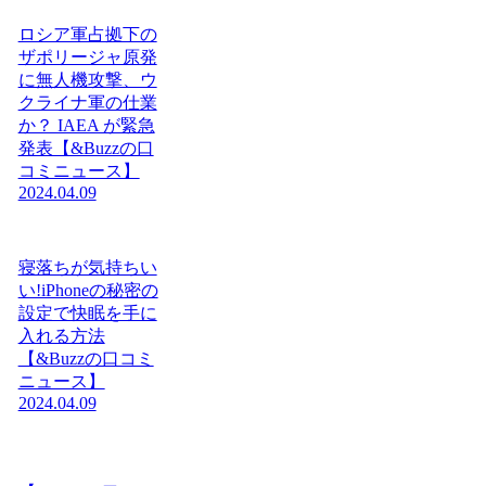
ロシア軍占拠下の
ザポリージャ原発
に無人機攻撃、ウ
クライナ軍の仕業
か？ IAEA が緊急
発表【&Buzzの口
コミニュース】
2024.04.09
寝落ちが気持ちい
い!iPhoneの秘密の
設定で快眠を手に
入れる方法
【&Buzzの口コミ
ニュース】
2024.04.09