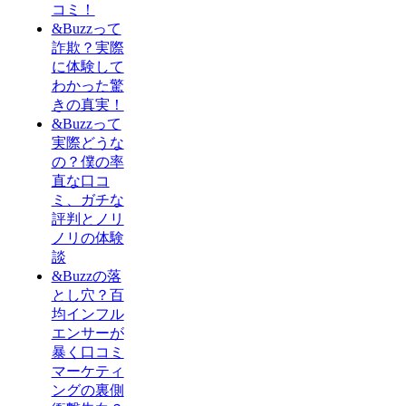
コミ！
&Buzzって
詐欺？実際
に体験して
わかった驚
きの真実！
&Buzzって
実際どうな
の？僕の率
直な口コ
ミ、ガチな
評判とノリ
ノリの体験
談
&Buzzの落
とし穴？百
均インフル
エンサーが
暴く口コミ
マーケティ
ングの裏側