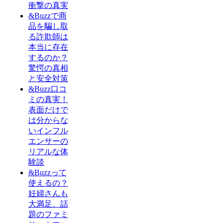
衝撃の真実
&Buzzで商
品を騙し取
る詐欺師は
本当に存在
するのか？
驚愕の真相
と安全対策
&Buzz口コ
ミの真実！
表面だけで
は分からな
いインフル
エンサーの
リアルな体
験談
&Buzzって
使えるの？
妊婦さんも
大満足、話
題のファミ