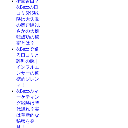
衝撃告白？
&Buzzの口
コミSNS戦
略は大失敗
の瀬戸際?ま
さかの大逆
転成功の秘
密とは？
&Buzzで陥
る口コミと
評判の罠｜
インフルエ
ンサーの道
徳的ジレン
マ！
&Buzzのマ
ーケティン
グ戦略は時
代遅れ？実
は革新的な
秘密を発
見！