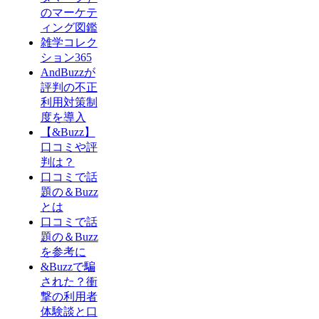
のマーケテ
ィング図鑑
雑学コレク
ション365
AndBuzzが
評判の不正
利用対策制
度を導入
【&Buzz】
口コミや評
判は？
口コミで話
題の＆Buzz
とは
口コミで話
題の＆Buzz
を参考に
&Buzzで騙
された？衝
撃の利用者
体験談と口