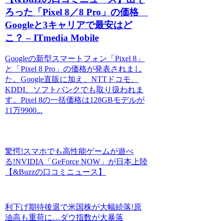
ろった「Pixel 8／8 Pro」の価格
Googleと3キャリアで最安はど
こ？ – ITmedia Mobile
Googleの新型スマートフォン「Pixel 8」
と「Pixel 8 Pro」の価格が発表されまし
た。Google直販に加え、NTTドコモ、
KDDI、ソフトバンクでも取り扱われま
す。Pixel 8の一括価格は128GBモデルが
11万9900...
驚愕!スマホでも高性能ゲームが遊べ
る!NVIDIA「GeForce NOW」が日本上陸
【&Buzzの口コミニュース】
利下げ期待後退で米国株が大幅続落!原
油高も重荷に…ダウ指数が大暴落