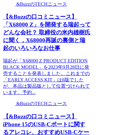
&BuzzのTECHニュース
【&Buzzの口コミニュース】
「X68000 Z」を開発する瑞起って
どんな会社？ 取締役の米内雄樹氏
に聞く，X68000再誕の裏側と瑞
起のいろいろなお仕事
瑞起が「X68000 Z PRODUCT EDITION
BLACK MODEL」を2023年9月28日に発
売することを発表しました。これまでの
「EARLY ACCESS KIT」はβ版でした
が、本品は製品版として位置づけられて
います。予約...
&BuzzのTECHニュース
【&Buzzの口コミニュース】
iPhone 15のUSB-Cポートに関す
るアレコレ、おすすめUSB-Cケー