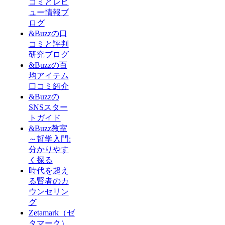
コミとレビ
ュー情報ブ
ログ
&Buzzの口
コミと評判
研究ブログ
&Buzzの百
均アイテム
口コミ紹介
&Buzzの
SNSスター
トガイド
&Buzz教室
～哲学入門:
分かりやす
く探る
時代を超え
る賢者のカ
ウンセリン
グ
Zetamark（ゼ
タマーク）