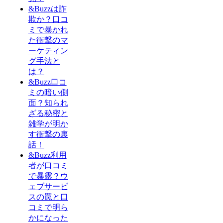
&Buzzは詐
欺か？口コ
ミで暴かれ
た衝撃のマ
ーケティン
グ手法と
は？
&Buzz口コ
ミの暗い側
面？知られ
ざる秘密と
雑学が明か
す衝撃の裏
話！
&Buzz利用
者が口コミ
で暴露？ウ
ェブサービ
スの罠と口
コミで明ら
かになった