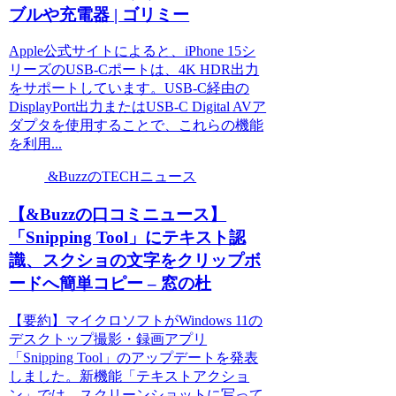
ブルや充電器 | ゴリミー
Apple公式サイトによると、iPhone 15シ
リーズのUSB-Cポートは、4K HDR出力
をサポートしています。USB-C経由の
DisplayPort出力またはUSB-C Digital AVア
ダプタを使用することで、これらの機能
を利用...
&BuzzのTECHニュース
【&Buzzの口コミニュース】
「Snipping Tool」にテキスト認
識、スクショの文字をクリップボ
ードへ簡単コピー – 窓の杜
【要約】マイクロソフトがWindows 11の
デスクトップ撮影・録画アプリ
「Snipping Tool」のアップデートを発表
しました。新機能「テキストアクショ
ン」では、スクリーンショットに写って