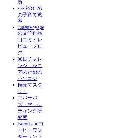
所
パパのため
の子育て教
室
ClassiVoyage
の文学作品
口コミ・レ
ビューブロ
グ
90日チャレ
ンジ！シニ
アのための
パソコン
転売マスタ
リー
エバーバ
ズ・マーケ
ティング研
究所
BrewLandコ
ーヒーワン
ダーランド