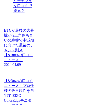
リーカフェ
を口コミで
発見？
BTCが最後の大暴
騰か!?三角保ち合
いの終盤で半減期
に向けた最後のチ
ャンス到来
【&Buzzの口コミ
ニュース】
2024.04.09
【&Buzzの口コミ
ニュース】プロ仕
様の色再現性を自
宅で!EIZO
ColorEdgeモニタ