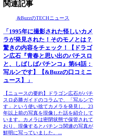
関連記事
&BuzzのTECHニュース
「1995年に撮影された怪しいカメ
ラが発見された！そのモノとは？
驚きの内容をチェック！【ドラゴ
ン広石『青春と思い出のパチスロ
と、しばしばパチンコ』第64話：
写ルンです】【&Buzzの口コミニ
ュース】」
【ニュースの要約】ドラゴン広石がパチ
スロ必勝ガイドのコラムで、「写ルンで
す」という使い捨てカメラを発見し、23
年以上前の写真を現像した話を紹介して
います。カメラは密閉状態で保管されて
おり、現像するとパチンコ関連の写真が
鮮明に写っていました。...