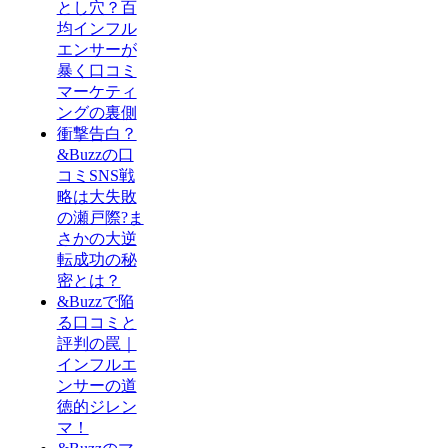
とし穴？百
均インフル
エンサーが
暴く口コミ
マーケティ
ングの裏側
衝撃告白？
&Buzzの口
コミSNS戦
略は大失敗
の瀬戸際?ま
さかの大逆
転成功の秘
密とは？
&Buzzで陥
る口コミと
評判の罠｜
インフルエ
ンサーの道
徳的ジレン
マ！