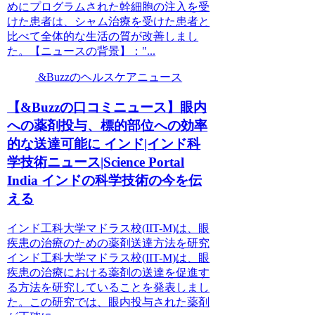
めにプログラムされた幹細胞の注入を受
けた患者は、シャム治療を受けた患者と
比べて全体的な生活の質が改善しまし
た。【ニュースの背景】："...
&Buzzのヘルスケアニュース
【&Buzzの口コミニュース】眼内
への薬剤投与、標的部位への効率
的な送達可能に インド|インド科
学技術ニュース|Science Portal
India インドの科学技術の今を伝
える
インド工科大学マドラス校(IIT-M)は、眼
疾患の治療のための薬剤送達方法を研究
インド工科大学マドラス校(IIT-M)は、眼
疾患の治療における薬剤の送達を促進す
る方法を研究していることを発表しまし
た。この研究では、眼内投与された薬剤