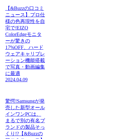
【&Buzzの口コミ
ニュース】プロ仕
様の色再現性を自
宅で!EIZO
ColorEdgeモニタ
ーが驚きの
17%OFF、ハード
ウェアキャリブレ
ーション機能搭載
で写真・動画編集
に最適
2024.04.09
驚愕!Samsungが発
売した新型オール
インワンPCは、
まるで別の有名ブ
ランドの製品そっ
くり!?【&Buzzの