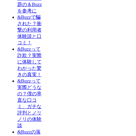
題の＆Buzz
を参考に
&Buzzで騙
された？衝
撃の利用者
体験談と口
コミ！
&Buzzって
詐欺？実際
に体験して
わかった驚
きの真実！
&Buzzって
実際どうな
の？僕の率
直な口コ
ミ、ガチな
評判とノリ
ノリの体験
談
&Buzzの落