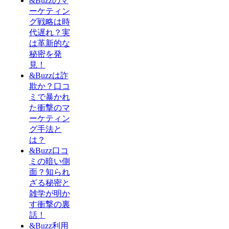
&Buzzのマ
ーケティン
グ戦略は時
代遅れ？実
は革新的な
秘密を発
見！
&Buzzは詐
欺か？口コ
ミで暴かれ
た衝撃のマ
ーケティン
グ手法と
は？
&Buzz口コ
ミの暗い側
面？知られ
ざる秘密と
雑学が明か
す衝撃の裏
話！
&Buzz利用