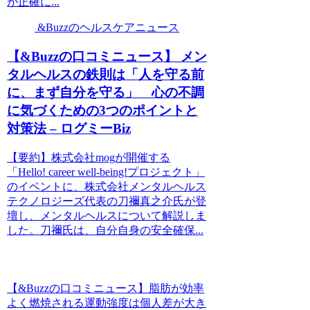
が正確に...
&Buzzのヘルスケアニュース
【&Buzzの口コミニュース】 メン
タルヘルスの鉄則は「人を守る前
に、まず自分を守る」 心の不調
に気づくための3つのポイントと
対策法 – ログミーBiz
【要約】株式会社mogが開催する
「Hello! career well-being!プロジェクト」
のイベントに、株式会社メンタルヘルス
テクノロジーズ代表の刀禰真之介氏が登
壇し、メンタルヘルスについて解説しま
した。刀禰氏は、自分自身の安全確保...
【&Buzzの口コミニュース】脂肪が効率
よく燃焼される運動強度は個人差が大き