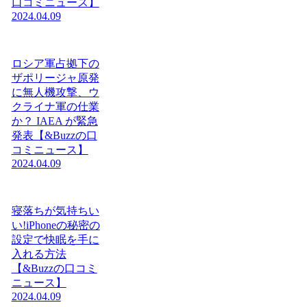
口コミニュース】
2024.04.09
ロシア軍占拠下の
ザポリージャ原発
に無人機攻撃、ウ
クライナ軍の仕業
か？ IAEA が緊急
発表【&Buzzの口
コミニュース】
2024.04.09
寝落ちが気持ちい
い!iPhoneの秘密の
設定で快眠を手に
入れる方法
【&Buzzの口コミ
ニュース】
2024.04.09