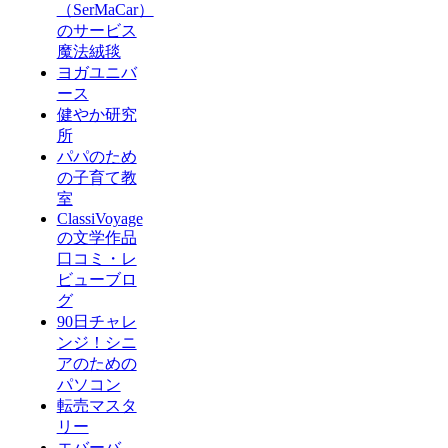
（SerMaCar）
のサービス
魔法絨毯
ヨガユニバ
ース
健やか研究
所
パパのため
の子育て教
室
ClassiVoyage
の文学作品
口コミ・レ
ビューブロ
グ
90日チャレ
ンジ！シニ
アのための
パソコン
転売マスタ
リー
エバーバ