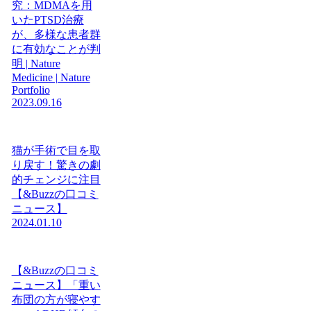
究：MDMAを用
いたPTSD治療
が、多様な患者群
に有効なことが判
明 | Nature
Medicine | Nature
Portfolio
2023.09.16
猫が手術で目を取
り戻す！驚きの劇
的チェンジに注目
【&Buzzの口コミ
ニュース】
2024.01.10
【&Buzzの口コミ
ニュース】「重い
布団の方が寝やす