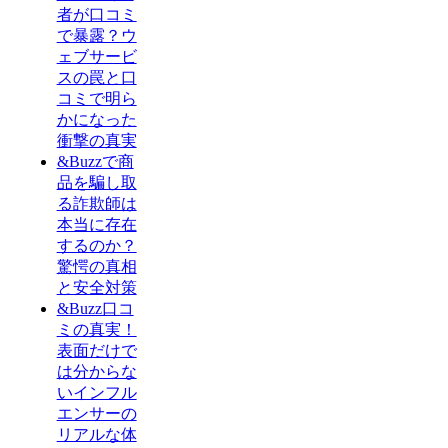
者が口コミ
で暴露？ウ
ェブサービ
スの罠と口
コミで明ら
かになった
衝撃の真実
&Buzzで商
品を騙し取
る詐欺師は
本当に存在
するのか？
驚愕の真相
と安全対策
&Buzz口コ
ミの真実！
表面だけで
は分からな
いインフル
エンサーの
リアルな体