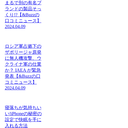
まるで別の有名ブ
ランドの製品そっ
くり!?【&Buzzの
口コミニュース】
2024.04.09
ロシア軍占拠下の
ザポリージャ原発
に無人機攻撃、ウ
クライナ軍の仕業
か？ IAEA が緊急
発表【&Buzzの口
コミニュース】
2024.04.09
寝落ちが気持ちい
い!iPhoneの秘密の
設定で快眠を手に
入れる方法