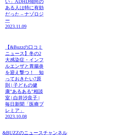
い」ADHD傾向の
ある人は特に有効
だった – ナゾロジ
ー
2023.11.09
【&Buzzの口コミ
ニュース】冬の2
大感染症・インフ
ルエンザと胃腸炎
を迎え撃つ！ 知
っておきたい7原
則 | 子どもの健
康”あるある”相談
室 | 白井沙良子 |
毎日新聞「医療プ
レミア」
2023.10.08
&BUZZのニュースチャンネル