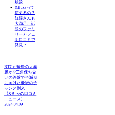
験談
&Buzzって
使えるの？
妊婦さんも
大満足、話
題のファミ
リーカフェ
を口コミで
発見？
BTCが最後の大暴
騰か!?三角保ち合
いの終盤で半減期
に向けた最後のチ
ャンス到来
【&Buzzの口コミ
ニュース】
2024.04.09