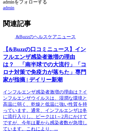
adminをフォローする
admin
関連記事
&Buzzのヘルスケアニュース
【&Buzzの口コミニュース】イン
フルエンザ感染者激増の理由
は？ 「南半球での大流行」「コ
ロナ対策で免疫力が落ちた」専門
家が指摘 | デイリー新潮
インフルエンザ感染者激増の理由は？イ
ンフルエンザウイルスは、湿潤な環境と
高温に弱く、乾燥と低温に強い性質を持
っています。通常、インフルエンザは冬
に流行入りし、ピークは1～2月にかけて
ですが、今年は夏から感染者数が急増し
ています。これにより、...