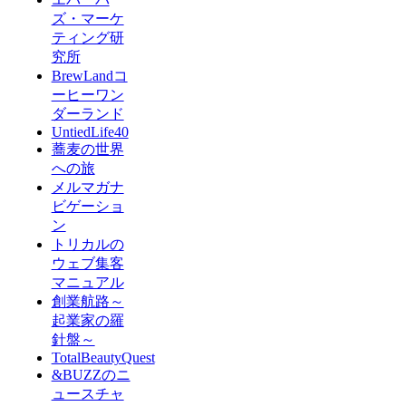
ズ・マーケ
ティング研
究所
BrewLandコ
ーヒーワン
ダーランド
UntiedLife40
蕎麦の世界
への旅
メルマガナ
ビゲーショ
ン
トリカルの
ウェブ集客
マニュアル
創業航路～
起業家の羅
針盤～
TotalBeautyQuest
&BUZZのニ
ュースチャ