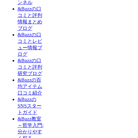
ンネル
&Buzzの口
コミと評判
情報まとめ
ブログ
&Buzzの口
コミとレビ
ュー情報ブ
ログ
&Buzzの口
コミと評判
研究ブログ
&Buzzの百
均アイテム
口コミ紹介
&Buzzの
SNSスター
トガイド
&Buzz教室
～哲学入門:
分かりやす