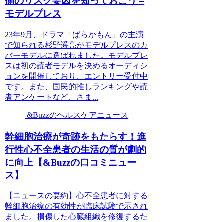
側のリスク要因を知っておこう –
モデルプレス
23年9月、ドラマ「ばらかもん」の主演
で知られる杉野遥亮がモデルプレスのカ
バーモデルに選ばれました。モデルプレ
スは初の読者モデルを決めるオーディシ
ョンを開催しており、エントリー受付中
です。また、国民的推しランキングや読
者アンケートなど、さま...
&Buzzのヘルスケアニュース
幹細胞治療が奇跡をもたらす！進
行性心不全患者の生活の質が劇的
に向上【&Buzzの口コミニュー
ス】
【ニュースの要約】心不全患者に対する
幹細胞治療の有効性が臨床試験で示され
ました。損傷した心臓組織を修復するた