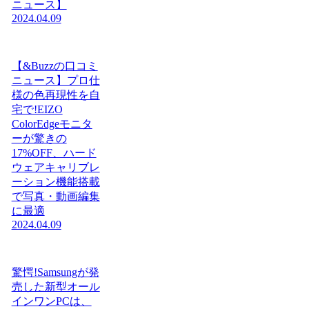
ニュース】
2024.04.09
【&Buzzの口コミ
ニュース】プロ仕
様の色再現性を自
宅で!EIZO
ColorEdgeモニタ
ーが驚きの
17%OFF、ハード
ウェアキャリブレ
ーション機能搭載
で写真・動画編集
に最適
2024.04.09
驚愕!Samsungが発
売した新型オール
インワンPCは、