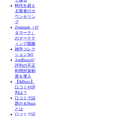
く探る
時代を超え
る賢者のカ
ウンセリン
グ
Zetamark（ゼ
タマーク）
のマーケテ
ィング図鑑
雑学コレク
ション365
AndBuzzが
評判の不正
利用対策制
度を導入
【&Buzz】
口コミや評
判は？
口コミで話
題の＆Buzz
とは
口コミで話