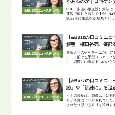
があるのか｜日刊ゲン
PRP（多血小板血漿）療法は
連載で触れた通りですが、効
2022年に権威あるJBJSとい
【&Buzzの口コミニ
&Buzzのヘルスケアニュース
解明 権田裕亮、笹部潤
慶応大学の研究チームが、ア
アミノ酸は左手型（L-アミノ
し、細菌に由来するものだと明
【&Buzzの口コミニ
&Buzzのヘルスケアニュース
跡」や「訓練による追跡能
ヒトの嗅覚は、想像以上に敏
とが研究により示されました
された状態でも香りを追跡する