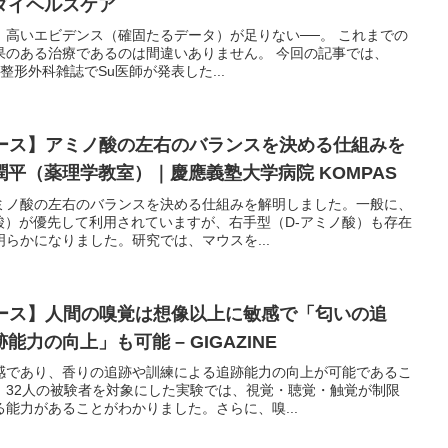
ダイヘルスケア
、高いエビデンス（確固たるデータ）が足りない──。 これまでの
果のある治療であるのは間違いありません。 今回の記事では、
う整形外科雑誌でSu医師が発表した...
ュース】アミノ酸の左右のバランスを決める仕組みを
平（薬理学教室）｜慶應義塾大学病院 KOMPAS
ミノ酸の左右のバランスを決める仕組みを解明しました。一般に、
酸）が優先して利用されていますが、右手型（D-アミノ酸）も存在
らかになりました。研究では、マウスを...
ュース】人間の嗅覚は想像以上に敏感で「匂いの追
力の向上」も可能 – GIGAZINE
感であり、香りの追跡や訓練による追跡能力の向上が可能であるこ
。32人の被験者を対象にした実験では、視覚・聴覚・触覚が制限
能力があることがわかりました。さらに、嗅...