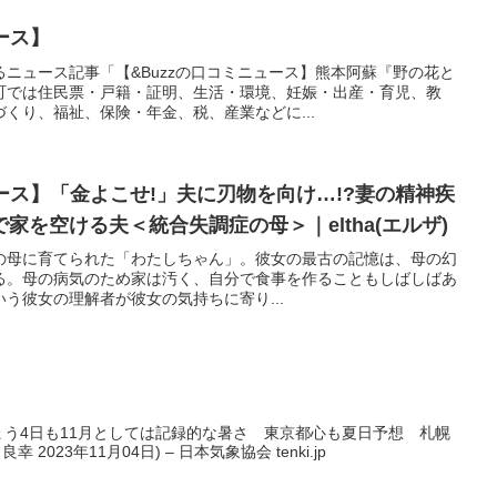
ース】
ニュース記事「【&Buzzの口コミニュース】熊本阿蘇『野の花と
町では住民票・戸籍・証明、生活・環境、妊娠・出産・育児、教
くり、福祉、保険・年金、税、産業などに...
ュース】「金よこせ!」夫に刃物を向け…!?妻の精神疾
家を空ける夫＜統合失調症の母＞｜eltha(エルザ)
調症の母に育てられた「わたしちゃん」。彼女の最古の記憶は、母の幻
る。母の病気のため家は汚く、自分で食事を作ることもしばしばあ
う彼女の理解者が彼女の気持ちに寄り...
きょう4日も11月としては記録的な暑さ 東京都心も夏日予想 札幌
2023年11月04日) – 日本気象協会 tenki.jp