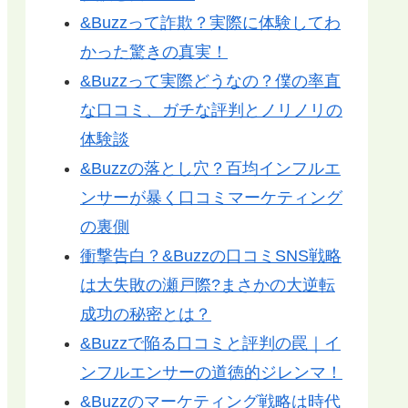
&Buzzって詐欺？実際に体験してわ
かった驚きの真実！
&Buzzって実際どうなの？僕の率直
な口コミ、ガチな評判とノリノリの
体験談
&Buzzの落とし穴？百均インフルエ
ンサーが暴く口コミマーケティング
の裏側
衝撃告白？&Buzzの口コミSNS戦略
は大失敗の瀬戸際?まさかの大逆転
成功の秘密とは？
&Buzzで陥る口コミと評判の罠｜イ
ンフルエンサーの道徳的ジレンマ！
&Buzzのマーケティング戦略は時代