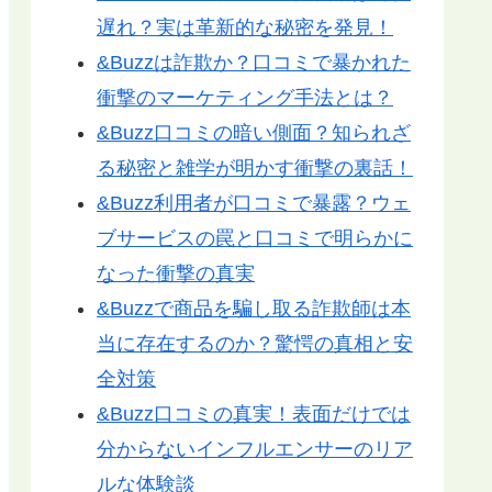
遅れ？実は革新的な秘密を発見！
&Buzzは詐欺か？口コミで暴かれた
衝撃のマーケティング手法とは？
&Buzz口コミの暗い側面？知られざ
る秘密と雑学が明かす衝撃の裏話！
&Buzz利用者が口コミで暴露？ウェ
ブサービスの罠と口コミで明らかに
なった衝撃の真実
&Buzzで商品を騙し取る詐欺師は本
当に存在するのか？驚愕の真相と安
全対策
&Buzz口コミの真実！表面だけでは
分からないインフルエンサーのリア
ルな体験談