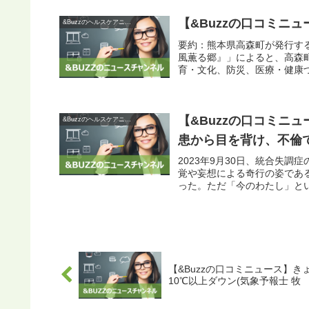
【&Buzzの口コミニュ
&Buzzのヘルスケアニュース
要約：熊本県高森町が発行する
風薫る郷』」によると、高森
育・文化、防災、医療・健康づ
【&Buzzの口コミニ
&Buzzのヘルスケアニュース
患から目を背け、不倫で
2023年9月30日、統合失
覚や妄想による奇行の姿であ
った。ただ「今のわたし」とい
【&Buzzの口コミニュース】
10℃以上ダウン(気象予報士 牧 良幸 