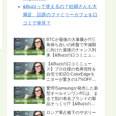
&Buzzって使えるの？妊婦さんも大
満足、話題のファミリーカフェを口
コミで発見？
BTCが最後の大暴騰か!?三
角保ち合いの終盤で半減期
に向けた最後のチャンス到
来【&Buzzの口コミニュー
ス】
【&Buzzの口コミニュー
ス】プロ仕様の色再現性を
自宅で!EIZO ColorEdgeモ
ニターが驚きの17%OFF、
ハードウェアキャリブレー
驚愕!Samsungが発売した新
ション機能搭載で写真・動
型オールインワンPCは、ま
画編集に最適
るで別の有名ブランドの製
品そっくり!?【&Buzzの口
コミニュース】
ロシア軍占拠下のザポリー