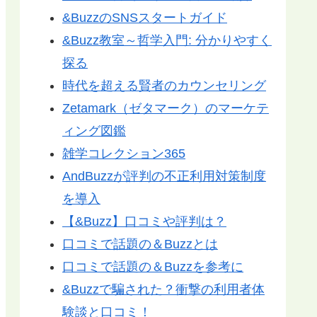
&BuzzのSNSスタートガイド
&Buzz教室～哲学入門: 分かりやすく
探る
時代を超える賢者のカウンセリング
Zetamark（ゼタマーク）のマーケテ
ィング図鑑
雑学コレクション365
AndBuzzが評判の不正利用対策制度
を導入
【&Buzz】口コミや評判は？
口コミで話題の＆Buzzとは
口コミで話題の＆Buzzを参考に
&Buzzで騙された？衝撃の利用者体
験談と口コミ！