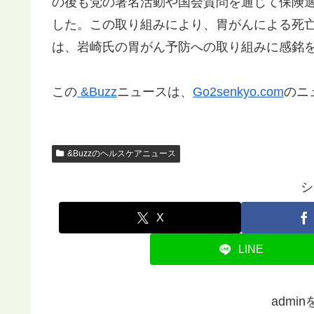
の後も党の署名活動や国会質問を通じて保険
した。この取り組みにより、胃がんによる死亡
は、岩崎氏の胃がん予防への取り組みに感銘
この
&Buzz
ニュースは、
Go2senkyo.com
のニ
&Buzzのヘルスケアニュース
シ
X
LINE
admi