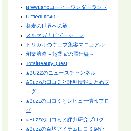
BrewLandコーヒーワンダーランド
UntiedLife40
蕎麦の世界への旅
メルマガナビゲーション
トリカルのウェブ集客マニュアル
創業航路～起業家の羅針盤～
TotalBeautyQuest
&BUZZのニュースチャンネル
&Buzzの口コミと評判情報まとめブ
ログ
&Buzzの口コミとレビュー情報ブロ
グ
&Buzzの口コミと評判研究ブログ
&Buzzの百均アイテム口コミ紹介