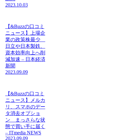
2023.10.03
【&Buzzの口コミ
ニュース】上場企
業の政策株最少
日立や日本製鉄、
資本効率向上へ削
減加速 – 日本経済
新聞
2023.09.09
【&Buzzの口コミ
ニュース】メルカ
リ、スマホのデー
タ消去オプショ
ン まっさらな状
態で買い手に届く
– ITmedia NEWS
2023.09.09