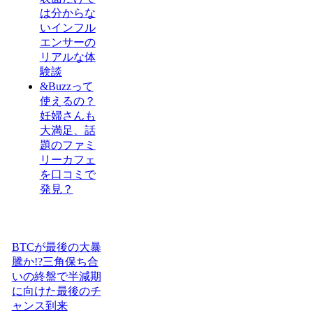
は分からな
いインフル
エンサーの
リアルな体
験談
&Buzzって
使えるの？
妊婦さんも
大満足、話
題のファミ
リーカフェ
を口コミで
発見？
BTCが最後の大暴
騰か!?三角保ち合
いの終盤で半減期
に向けた最後のチ
ャンス到来