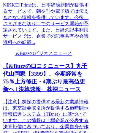
NIKKEI Primeは、日本経済新聞が提供す
るサービスで、朝夕刊や電子版では伝え
きれない情報を提供しています。今後、
さまざまな切り口でのサービス開始が予
定されています。また、日経の記事利用
サービスでは、企業での記事共有や会議
資料への転載...
&Buzzのビジネスニュース
【&Buzzの口コミニュース】丸千
代山岡家【3399】、今期経常を
75％上方修正・4期ぶり最高益更
新へ | 決算速報 – 株探ニュース
【注意】株探の提供する最新の業績情報
は、東京証券取引所が提供する適時開示
情報伝達システム（TDnet）に基づいて
います。この情報は上場企業が公表する
決算短信に基づいており、企業自身が作
成したXBRL（財務情報を電子開示する