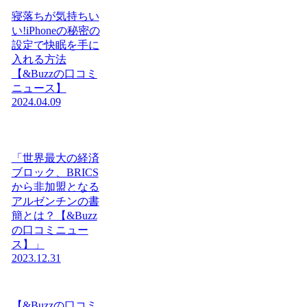
寝落ちが気持ちい
い!iPhoneの秘密の
設定で快眠を手に
入れる方法
【&Buzzの口コミ
ニュース】
2024.04.09
「世界最大の経済
ブロック、BRICS
から非加盟となる
アルゼンチンの書
簡とは？【&Buzz
の口コミニュー
ス】」
2023.12.31
【&Buzzの口コミ