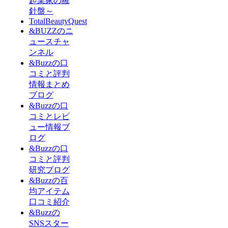
起業家の羅
針盤～
TotalBeautyQuest
&BUZZのニ
ュースチャ
ンネル
&Buzzの口
コミと評判
情報まとめ
ブログ
&Buzzの口
コミとレビ
ュー情報ブ
ログ
&Buzzの口
コミと評判
研究ブログ
&Buzzの百
均アイテム
口コミ紹介
&Buzzの
SNSスター