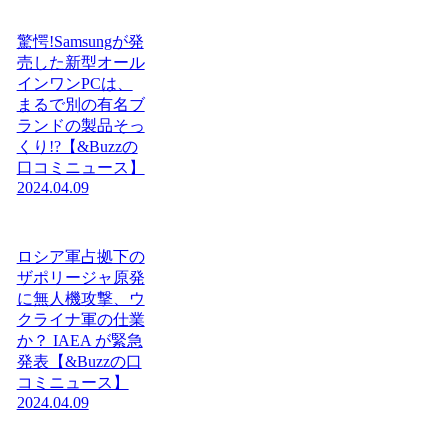
驚愕!Samsungが発
売した新型オール
インワンPCは、
まるで別の有名ブ
ランドの製品そっ
くり!?【&Buzzの
口コミニュース】
2024.04.09
ロシア軍占拠下の
ザポリージャ原発
に無人機攻撃、ウ
クライナ軍の仕業
か？ IAEA が緊急
発表【&Buzzの口
コミニュース】
2024.04.09