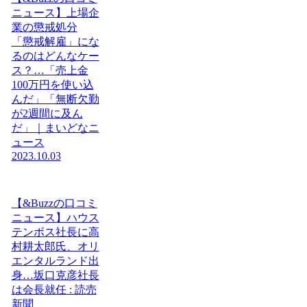
ニュース】上場企
業の懲戒処分
「懲戒解雇」にな
るのはどんなケー
ス？…「売上金
100万円を使い込
んだ」「無断欠勤
が2週間に及ん
だ」｜まいどなニ
ュース
2023.10.03
【&Buzzの口コミ
ニュース】ハウス
テンボス社長に高
村耕太郎氏、オリ
エンタルランド出
身…坂口克彦社長
は会長就任 : 読売
新聞