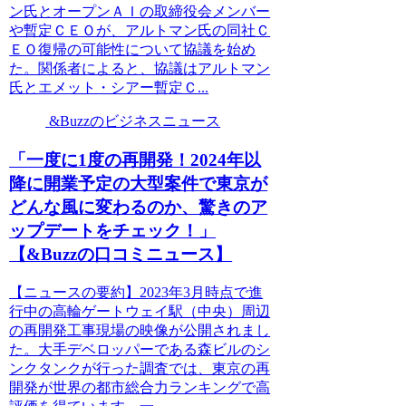
ン氏とオープンＡＩの取締役会メンバー
や暫定ＣＥＯが、アルトマン氏の同社Ｃ
ＥＯ復帰の可能性について協議を始め
た。関係者によると、協議はアルトマン
氏とエメット・シアー暫定Ｃ...
&Buzzのビジネスニュース
「一度に1度の再開発！2024年以
降に開業予定の大型案件で東京が
どんな風に変わるのか、驚きのア
ップデートをチェック！」
【&Buzzの口コミニュース】
【ニュースの要約】2023年3月時点で進
行中の高輪ゲートウェイ駅（中央）周辺
の再開発工事現場の映像が公開されまし
た。大手デベロッパーである森ビルのシ
ンクタンクが行った調査では、東京の再
開発が世界の都市総合力ランキングで高