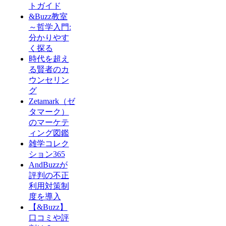
トガイド
&Buzz教室
～哲学入門:
分かりやす
く探る
時代を超え
る賢者のカ
ウンセリン
グ
Zetamark（ゼ
タマーク）
のマーケテ
ィング図鑑
雑学コレク
ション365
AndBuzzが
評判の不正
利用対策制
度を導入
【&Buzz】
口コミや評