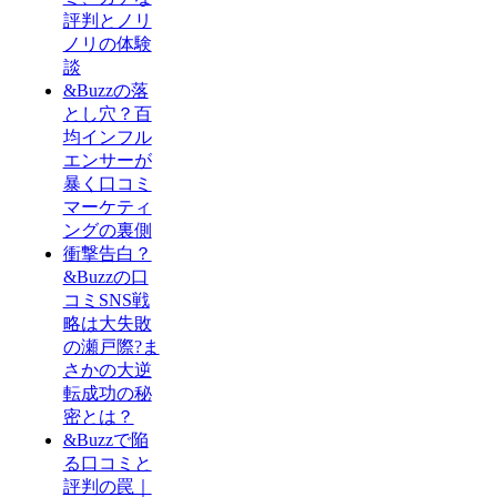
評判とノリ
ノリの体験
談
&Buzzの落
とし穴？百
均インフル
エンサーが
暴く口コミ
マーケティ
ングの裏側
衝撃告白？
&Buzzの口
コミSNS戦
略は大失敗
の瀬戸際?ま
さかの大逆
転成功の秘
密とは？
&Buzzで陥
る口コミと
評判の罠｜