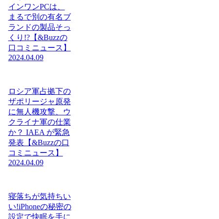
インワンPCは、
まるで別の有名ブ
ランドの製品そっ
くり!?【&Buzzの
口コミニュース】
2024.04.09
ロシア軍占拠下の
ザポリージャ原発
に無人機攻撃、ウ
クライナ軍の仕業
か？ IAEA が緊急
発表【&Buzzの口
コミニュース】
2024.04.09
寝落ちが気持ちい
い!iPhoneの秘密の
設定で快眠を手に