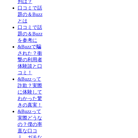
判は？
口コミで話
題の＆Buzz
とは
口コミで話
題の＆Buzz
を参考に
&Buzzで騙
された？衝
撃の利用者
体験談と口
コミ！
&Buzzって
詐欺？実際
に体験して
わかった驚
きの真実！
&Buzzって
実際どうな
の？僕の率
直な口コ
ミ、ガチな