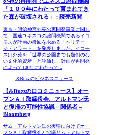
外苑の再開発でユネスコ諮問機関
「１００年にわたって育まれてき
た森が破壊される」 : 読売新聞
東京・明治神宮外苑の再開発事業に関し
て、国連ユネスコの諮問機関であるイコ
モスが計画の撤回を求める「ヘリテー
ジ・アラート」を発表しました。イコモ
スは外苑を「世界の公園史でも類例のな
い文化的資産」と評価し、計画が再開発
によって100年にわたって...
&Buzzのビジネスニュース
【&Buzzの口コミニュース】オー
プンＡＩ取締役会、アルトマン氏
と復帰の可能性協議－関係者 –
Bloomberg
サム・アルトマン氏の復帰に向けてオー
プンＡＩ取締役会と協議サム・アルトマ