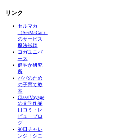
リンク
セルマカ
（SerMaCar）
のサービス
魔法絨毯
ヨガユニバ
ース
健やか研究
所
パパのため
の子育て教
室
ClassiVoyage
の文学作品
口コミ・レ
ビューブロ
グ
90日チャレ
ンジ！シニ