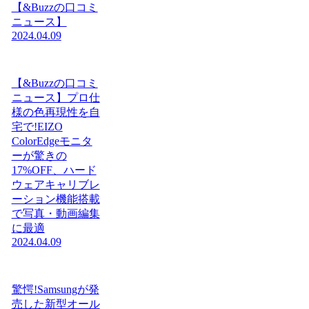
【&Buzzの口コミ
ニュース】
2024.04.09
【&Buzzの口コミ
ニュース】プロ仕
様の色再現性を自
宅で!EIZO
ColorEdgeモニタ
ーが驚きの
17%OFF、ハード
ウェアキャリブレ
ーション機能搭載
で写真・動画編集
に最適
2024.04.09
驚愕!Samsungが発
売した新型オール