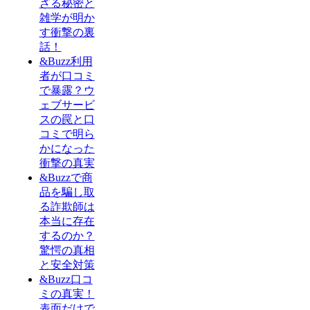
ざる秘密と
雑学が明か
す衝撃の裏
話！
&Buzz利用
者が口コミ
で暴露？ウ
ェブサービ
スの罠と口
コミで明ら
かになった
衝撃の真実
&Buzzで商
品を騙し取
る詐欺師は
本当に存在
するのか？
驚愕の真相
と安全対策
&Buzz口コ
ミの真実！
表面だけで