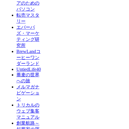
アのための
パソコン
転売マスタ
リー
エバーバ
ズ・マーケ
ティング研
究所
BrewLandコ
ーヒーワン
ダーランド
UntiedLife40
蕎麦の世界
への旅
メルマガナ
ビゲーショ
ン
トリカルの
ウェブ集客
マニュアル
創業航路～