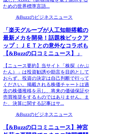
ための世界標準言語...
&Buzzのビジネスニュース
「楽天グループが人工知能搭載の
最新メカを開発！話題株ピックア
ップ：ＪＥＴとの意外なコラボも
【&Buzzの口コミニュース】」
【ニュース要約】当サイト「株探（かぶ
たん）」は投資勧誘や助言を目的として
おらず、投資の決定は自己判断で行って
ください。掲載される株価チャートは過
去の株価推移を示し、将来の価値保証や
売買推奨をするものではありません。ま
た、決算に関する記事はサ...
&Buzzのビジネスニュース
【&Buzzの口コミニュース】神宮