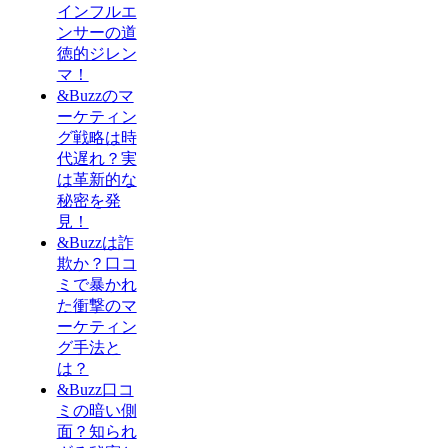
インフルエ
ンサーの道
徳的ジレン
マ！
&Buzzのマ
ーケティン
グ戦略は時
代遅れ？実
は革新的な
秘密を発
見！
&Buzzは詐
欺か？口コ
ミで暴かれ
た衝撃のマ
ーケティン
グ手法と
は？
&Buzz口コ
ミの暗い側
面？知られ