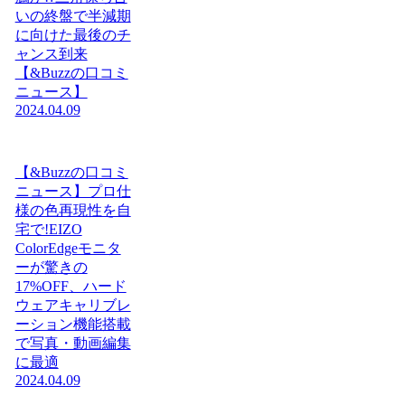
いの終盤で半減期
に向けた最後のチ
ャンス到来
【&Buzzの口コミ
ニュース】
2024.04.09
【&Buzzの口コミ
ニュース】プロ仕
様の色再現性を自
宅で!EIZO
ColorEdgeモニタ
ーが驚きの
17%OFF、ハード
ウェアキャリブレ
ーション機能搭載
で写真・動画編集
に最適
2024.04.09