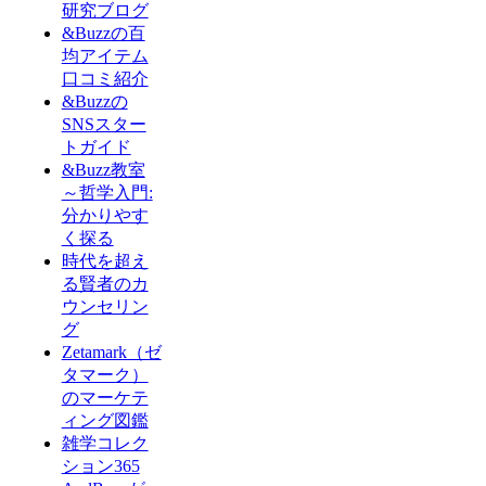
研究ブログ
&Buzzの百
均アイテム
口コミ紹介
&Buzzの
SNSスター
トガイド
&Buzz教室
～哲学入門:
分かりやす
く探る
時代を超え
る賢者のカ
ウンセリン
グ
Zetamark（ゼ
タマーク）
のマーケテ
ィング図鑑
雑学コレク
ション365