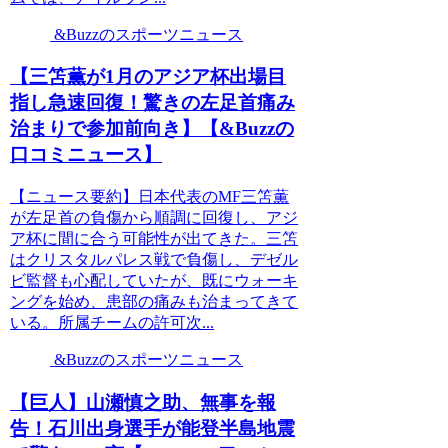
&Buzzのスポーツニュース
【三笘薫が1月のアジア杯出場目
指し急速回復！驚きの左足首痛み
治まりで参加前向き】【&Buzzの
口コミニュース】
【ニュース要約】日本代表のMF三笘薫
が左足首の負傷から順調に回復し、アジ
ア杯に間に合う可能性が出てきた。三笘
はクリスタルパレス戦で負傷し、デゼル
ビ監督も心配していたが、既にウォーキ
ングを始め、患部の痛みも治まってきて
いる。所属チームの許可次...
&Buzzのスポーツニュース
【巨人】山瀬慎之助、無事を報
告！石川出身選手が能登半島地震