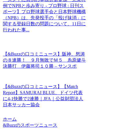
例でNPBと歩み寄り - プロ野球 : 日刊ス
ポーツ】プロ野球選手会と日本野球機構
（NPB）は、先発投手の「投げ抹消」に
関する登録日数の問題について、11日に
行われた事...
【&Buzzの口コミニュース】阪神、怒涛
の８連勝！ ９月無敗でＭ５ 糸原健斗
決勝打 伊藤将司１０勝 – サンスポ
【&Buzzの口コミニュース】【Match
Report】SAMURAI BLUE、ドイツ代表
に4-1快勝で2連勝｜JFA｜公益財団法人
日本サッカー協会
ホーム
&Buzzのスポーツニュース