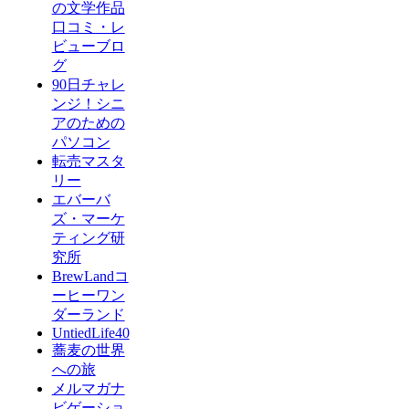
の文学作品
口コミ・レ
ビューブロ
グ
90日チャレ
ンジ！シニ
アのための
パソコン
転売マスタ
リー
エバーバ
ズ・マーケ
ティング研
究所
BrewLandコ
ーヒーワン
ダーランド
UntiedLife40
蕎麦の世界
への旅
メルマガナ
ビゲーショ