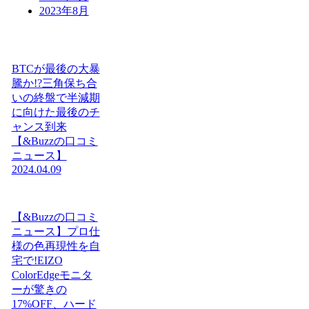
2023年8月
BTCが最後の大暴
騰か!?三角保ち合
いの終盤で半減期
に向けた最後のチ
ャンス到来
【&Buzzの口コミ
ニュース】
2024.04.09
【&Buzzの口コミ
ニュース】プロ仕
様の色再現性を自
宅で!EIZO
ColorEdgeモニタ
ーが驚きの
17%OFF、ハード