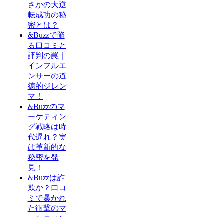
さかの大逆
転成功の秘
密とは？
&Buzzで陥
る口コミと
評判の罠｜
インフルエ
ンサーの道
徳的ジレン
マ！
&Buzzのマ
ーケティン
グ戦略は時
代遅れ？実
は革新的な
秘密を発
見！
&Buzzは詐
欺か？口コ
ミで暴かれ
た衝撃のマ