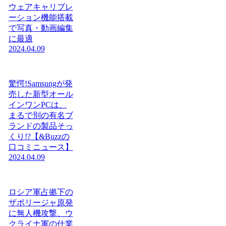
ウェアキャリブレ
ーション機能搭載
で写真・動画編集
に最適
2024.04.09
驚愕!Samsungが発
売した新型オール
インワンPCは、
まるで別の有名ブ
ランドの製品そっ
くり!?【&Buzzの
口コミニュース】
2024.04.09
ロシア軍占拠下の
ザポリージャ原発
に無人機攻撃、ウ
クライナ軍の仕業