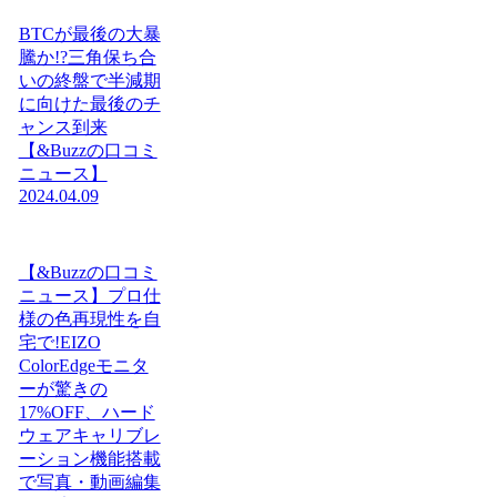
BTCが最後の大暴
騰か!?三角保ち合
いの終盤で半減期
に向けた最後のチ
ャンス到来
【&Buzzの口コミ
ニュース】
2024.04.09
【&Buzzの口コミ
ニュース】プロ仕
様の色再現性を自
宅で!EIZO
ColorEdgeモニタ
ーが驚きの
17%OFF、ハード
ウェアキャリブレ
ーション機能搭載
で写真・動画編集