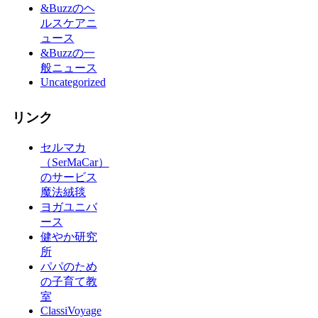
&Buzzのヘ
ルスケアニ
ュース
&Buzzの一
般ニュース
Uncategorized
リンク
セルマカ
（SerMaCar）
のサービス
魔法絨毯
ヨガユニバ
ース
健やか研究
所
パパのため
の子育て教
室
ClassiVoyage