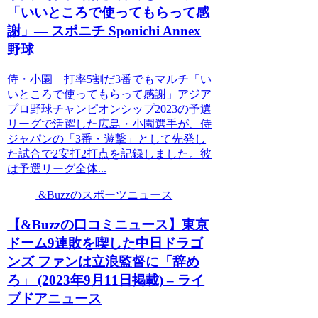
「いいところで使ってもらって感
謝」― スポニチ Sponichi Annex
野球
侍・小園 打率5割だ3番でもマルチ「い
いところで使ってもらって感謝」アジア
プロ野球チャンピオンシップ2023の予選
リーグで活躍した広島・小園選手が、侍
ジャパンの「3番・遊撃」として先発し
た試合で2安打2打点を記録しました。彼
は予選リーグ全体...
&Buzzのスポーツニュース
【&Buzzの口コミニュース】東京
ドーム9連敗を喫した中日ドラゴ
ンズ ファンは立浪監督に「辞め
ろ」 (2023年9月11日掲載) – ライ
ブドアニュース