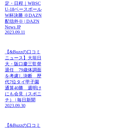
定・日程｜WBSC
U-18ベースボール
W杯決勝 ※DAZN
配信外※ | DAZN
News JP
2023.09.11
【&Buzzの口コミ
ニュース】大垣日
大・阪口慶三監督
退任 79歳体調面
を考慮し決断 歴
代7位タイ甲子園
通算40勝 週明け
にも会見（スポニ
チ） | 毎日新聞
2023.09.30
【&Buzzの口コミ