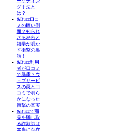
ーケティン
グ手法と
は？
&Buzz口コ
ミの暗い側
面？知られ
ざる秘密と
雑学が明か
す衝撃の裏
話！
&Buzz利用
者が口コミ
で暴露？ウ
ェブサービ
スの罠と口
コミで明ら
かになった
衝撃の真実
&Buzzで商
品を騙し取
る詐欺師は
本当に存在