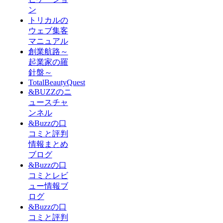
ン
トリカルの
ウェブ集客
マニュアル
創業航路～
起業家の羅
針盤～
TotalBeautyQuest
&BUZZのニ
ュースチャ
ンネル
&Buzzの口
コミと評判
情報まとめ
ブログ
&Buzzの口
コミとレビ
ュー情報ブ
ログ
&Buzzの口
コミと評判