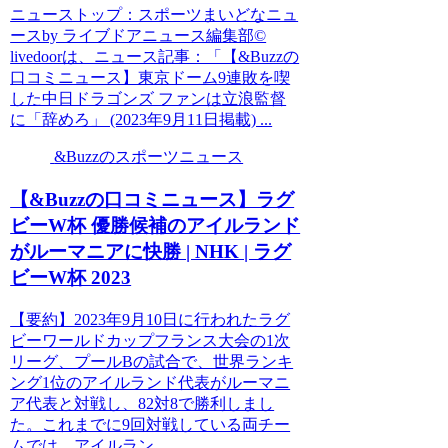
ニューストップ：スポーツまいどなニュ
ースby ライブドアニュース編集部©
livedoorは、ニュース記事：「【&Buzzの
口コミニュース】東京ドーム9連敗を喫
した中日ドラゴンズ ファンは立浪監督
に「辞めろ」 (2023年9月11日掲載) ...
&Buzzのスポーツニュース
【&Buzzの口コミニュース】ラグ
ビーW杯 優勝候補のアイルランド
がルーマニアに快勝 | NHK | ラグ
ビーW杯 2023
【要約】2023年9月10日に行われたラグ
ビーワールドカップフランス大会の1次
リーグ、プールBの試合で、世界ランキ
ング1位のアイルランド代表がルーマニ
ア代表と対戦し、82対8で勝利しまし
た。これまでに9回対戦している両チー
ムでは、アイルラン...