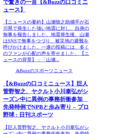
で驚きの一言【&Buzzの口コミニ
ュース】
【ニュースの要約】山瀬慎之助捕手が石
川県で発生した強い地震に対し、自身の
無事を報告しました。地震発生後、山瀬
はSNSで無事をつづり、被災地の避難を
呼びかけました。一連の投稿には、多く
のファンが心配の声を寄せました。【ニ
ュースの背景】：「山瀬...
&Buzzのスポーツニュース
【&Buzzの口コミニュース】巨人
菅野智之、ヤクルト小川泰弘がシ
ーズン中に異例の事務折衝参加
先発特例でNPBと歩み寄り – プロ
野球 : 日刊スポーツ
【巨人菅野智之、ヤクルト小川泰弘がシ
ーズン中に異例の事務折衝参加 先発特