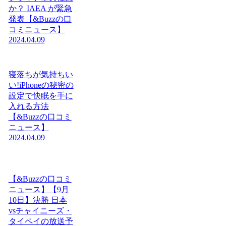
か？ IAEA が緊急
発表【&Buzzの口
コミニュース】
2024.04.09
寝落ちが気持ちい
い!iPhoneの秘密の
設定で快眠を手に
入れる方法
【&Buzzの口コミ
ニュース】
2024.04.09
【&Buzzの口コミ
ニュース】【9月
10日】決勝 日本
vsチャイニーズ・
タイペイの放送予