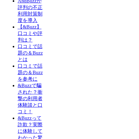
AndBuzzが
評判の不正
利用対策制
度を導入
【&Buzz】
口コミや評
判は？
口コミで話
題の＆Buzz
とは
口コミで話
題の＆Buzz
を参考に
&Buzzで騙
された？衝
撃の利用者
体験談と口
コミ！
&Buzzって
詐欺？実際
に体験して
わかった驚