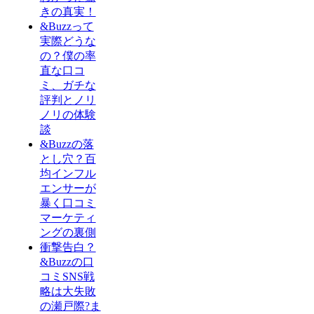
きの真実！
&Buzzって
実際どうな
の？僕の率
直な口コ
ミ、ガチな
評判とノリ
ノリの体験
談
&Buzzの落
とし穴？百
均インフル
エンサーが
暴く口コミ
マーケティ
ングの裏側
衝撃告白？
&Buzzの口
コミSNS戦
略は大失敗
の瀬戸際?ま