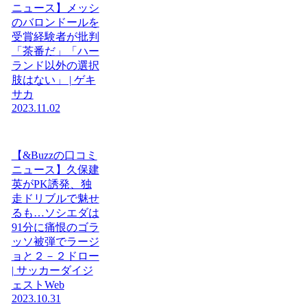
ニュース】メッシ
のバロンドールを
受賞経験者が批判
「茶番だ」「ハー
ランド以外の選択
肢はない」 | ゲキ
サカ
2023.11.02
【&Buzzの口コミ
ニュース】久保建
英がPK誘発、独
走ドリブルで魅せ
るも…ソシエダは
91分に痛恨のゴラ
ッソ被弾でラージ
ョと２－２ドロー
| サッカーダイジ
ェストWeb
2023.10.31