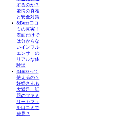
するのか？
驚愕の真相
と安全対策
&Buzz口コ
ミの真実！
表面だけで
は分からな
いインフル
エンサーの
リアルな体
験談
&Buzzって
使えるの？
妊婦さんも
大満足、話
題のファミ
リーカフェ
を口コミで
発見？