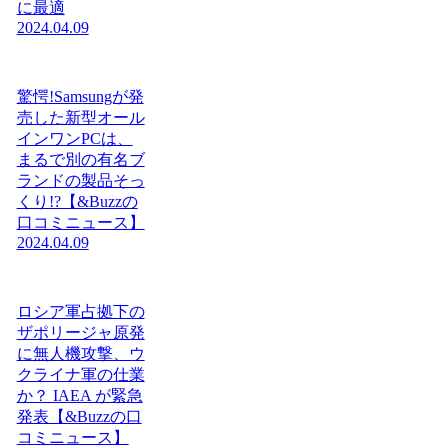
に最適
2024.04.09
驚愕!Samsungが発
売した新型オール
インワンPCは、
まるで別の有名ブ
ランドの製品そっ
くり!?【&Buzzの
口コミニュース】
2024.04.09
ロシア軍占拠下の
ザポリージャ原発
に無人機攻撃、ウ
クライナ軍の仕業
か？ IAEA が緊急
発表【&Buzzの口
コミニュース】