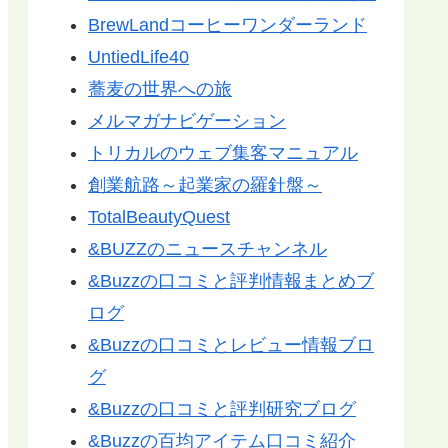
BrewLandコーヒーワンダーランド
UntiedLife40
蕎麦の世界への旅
メルマガナビゲーション
トリカルのウェブ集客マニュアル
創業航路～起業家の羅針盤～
TotalBeautyQuest
&BUZZのニュースチャンネル
&Buzzの口コミと評判情報まとめブ
ログ
&Buzzの口コミとレビュー情報ブロ
グ
&Buzzの口コミと評判研究ブログ
&Buzzの百均アイテム口コミ紹介