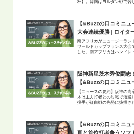
杯】。韓国はヨルダン戦で苦し
【&Buzzの口コミニ
&Buzzのスポーツニュース
大会連続優勝 | ロイタ
南アフリカがニュージーラン
ワールドカップフランス大会
した。南アフリカはハンドレ・
阪神新星茨木秀俊闘志！
&Buzzのスポーツニュース
【&Buzzの口コミニュ
【ニュースの要約】阪神の高
木は主力打者との対戦で活躍
投手が紅白戦の先発に抜擢され
【&Buzzの口コミニ
&Buzzのスポーツニュース
真と首位打者争うソフト