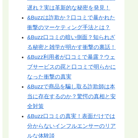
遅れ？実は革新的な秘密を発見！
&Buzzは詐欺か？口コミで暴かれた
衝撃のマーケティング手法とは？
&Buzz口コミの暗い側面？知られざ
る秘密と雑学が明かす衝撃の裏話！
&Buzz利用者が口コミで暴露？ウェ
ブサービスの罠と口コミで明らかに
なった衝撃の真実
&Buzzで商品を騙し取る詐欺師は本
当に存在するのか？驚愕の真相と安
全対策
&Buzz口コミの真実！表面だけでは
分からないインフルエンサーのリア
ルな体験談