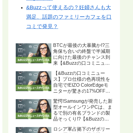
&Buzzって使えるの？妊婦さんも大
満足、話題のファミリーカフェを口
コミで発見？
BTCが最後の大暴騰か!?三
角保ち合いの終盤で半減期
に向けた最後のチャンス到
来【&Buzzの口コミニュー
ス】
【&Buzzの口コミニュー
ス】プロ仕様の色再現性を
自宅で!EIZO ColorEdgeモ
ニターが驚きの17%OFF、
ハードウェアキャリブレー
驚愕!Samsungが発売した新
ション機能搭載で写真・動
型オールインワンPCは、ま
画編集に最適
るで別の有名ブランドの製
品そっくり!?【&Buzzの口
コミニュース】
ロシア軍占拠下のザポリー