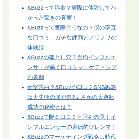
&Buzzって詐欺？実際に体験してわ
かった驚きの真実！
&Buzzって実際どうなの？僕の率直
な口コミ、ガチな評判とノリノリの
体験談
&Buzzの落とし穴？百均インフルエ
ンサーが暴く口コミマーケティング
の裏側
衝撃告白？&Buzzの口コミSNS戦略
は大失敗の瀬戸際?まさかの大逆転
成功の秘密とは？
&Buzzで陥る口コミと評判の罠｜イ
ンフルエンサーの道徳的ジレンマ！
&Buzzのマーケティング戦略は時代