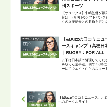
刊スポーツ
【オリックス】中嶋監督が頓
督は、9月9日のソフトバン
クの近藤健介との勝負を避けな
【&Buzzの口コミニュ
&Buzzのスポーツニュース
ースキャンプ（高校日
｜RUGBY：FOR 
以下は日本語で処理してくだ
を取った選手達。朝早く6時
ーにてウエイトからのスタート
【&Buzzの口コミニュース】ハロ
へのポータルサイト