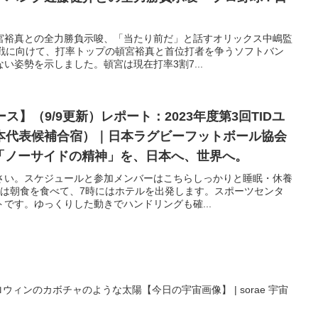
宮裕真との全力勝負示唆、「当たり前だ」と話すオリックス中嶋監
ク戦に向けて、打率トップの頓宮裕真と首位打者を争うソフトバン
い姿勢を示しました。頓宮は現在打率3割7...
ース】（9/9更新）レポート：2023年度第3回TIDユ
本代表候補合宿）｜日本ラグビーフットボール協会
ALL「ノーサイドの精神」を、日本へ、世界へ。
さい。スケジュールと参加メンバーはこちらしっかりと睡眠・休養
には朝食を食べて、7時にはホテルを出発します。スポーツセンタ
です。ゆっくりした動きでハンドリングも確...
ウィンのカボチャのような太陽【今日の宇宙画像】 | sorae 宇宙