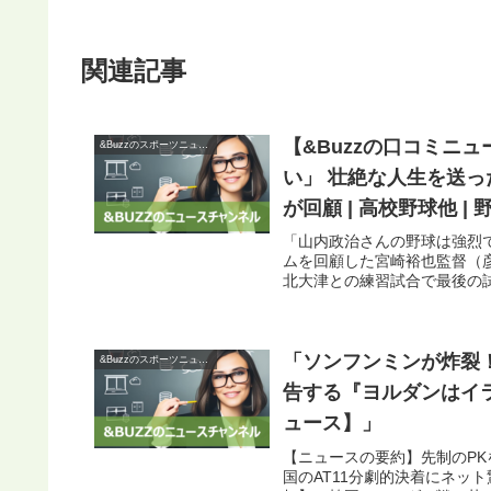
関連記事
【&Buzzの口コミニ
&Buzzのスポーツニュース
い」 壮絶な人生を送
が回顧 | 高校野球他 | 野球 
「山内政治さんの野球は強烈
ムを回顧した宮崎裕也監督（
北大津との練習試合で最後の試
「ソンフンミンが炸裂
&Buzzのスポーツニュース
告する『ヨルダンはイラ
ュース】」
【ニュースの要約】先制のP
国のAT11分劇的決着にネッ