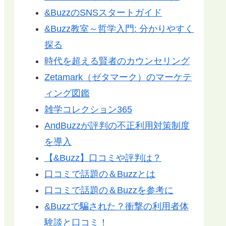
&BuzzのSNSスタートガイド
&Buzz教室～哲学入門: 分かりやすく
探る
時代を超える賢者のカウンセリング
Zetamark（ゼタマーク）のマーケテ
ィング図鑑
雑学コレクション365
AndBuzzが評判の不正利用対策制度
を導入
【&Buzz】口コミや評判は？
口コミで話題の＆Buzzとは
口コミで話題の＆Buzzを参考に
&Buzzで騙された？衝撃の利用者体
験談と口コミ！