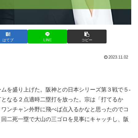
はてブ
LINE
コピー
2023.11.02
ムを盛り上げた。阪神との日本シリーズ第３戦で５-
打となる２点適時二塁打を放った。宗は「打てるか
、ワンチャン外野に飛べば点入るかなと思ったのでコ
７回二死一塁で大山の三ゴロを見事にキャッチし、阪