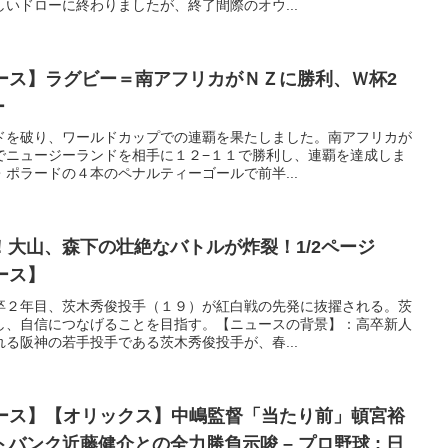
いドローに終わりましたが、終了間際のオウ...
ュース】ラグビー＝南アフリカがＮＺに勝利、Ｗ杯2
ー
ドを破り、ワールドカップでの連覇を果たしました。南アフリカが
でニュージーランドを相手に１２−１１で勝利し、連覇を達成しま
ポラードの４本のペナルティーゴールで前半...
大山、森下の壮絶なバトルが炸裂！1/2ページ
ース】
卒２年目、茨木秀俊投手（１９）が紅白戦の先発に抜擢される。茨
し、自信につなげることを目指す。【ニュースの背景】：高卒新人
る阪神の若手投手である茨木秀俊投手が、春...
ュース】【オリックス】中嶋監督「当たり前」頓宮裕
バンク近藤健介との全力勝負示唆 – プロ野球 : 日