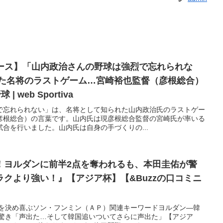
ュース】「山内政治さんの野球は強烈で忘れられな
った名将のラストゲーム…宮崎裕也監督（彦根総合）
| web Sportiva
で忘れられない」は、名将として知られた山内政治氏のラストゲー
彦根総合）の言葉です。山内氏は現彦根総合監督の宮崎氏が率いる
合を行いました。山内氏は自身の手づくりの...
！ヨルダンに前半2点を奪われるも、本田圭佑が警
クより強い！』【アジア杯】【&Buzzの口コミニ
Kを決め喜ぶソン・フンミン（ＡＰ）関連キーワードヨルダン―韓
ト驚き「声出た…そして韓国追いついてさらに声出た」【アジア