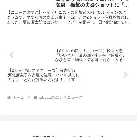
変身！衝撃の夫婦ショットに「ギ
ャップありすぎ！」と大反響
【ニュースの要約】バイオリニストの葉加瀬太郎（55）がインスタ
【&Buzzの口コミニュース】
グラムで、妻で女優の高田万由子（52）との2ショット写真を投稿し
ました。葉加瀬太郎はコンサートツアーを開催し、日本武道館での公
演を行いました。公演ではフラメンコダンサーやボディコ...
【&Buzzの口コミニュース】松本人志
『いいとも』最終回で妻から〝屈辱的〟
なひと言「胸張って家帰ったら…うそや
ろ！」 | 東スポWEB
【&Buzzの口コミニュース】有吉弘行
河北麻友子を楽屋で注意「いい加減にし
ろよ」「どんだけ眠いんだよ！」 | 東ス
ポWEB
ホーム
&Buzzのエンタニュース