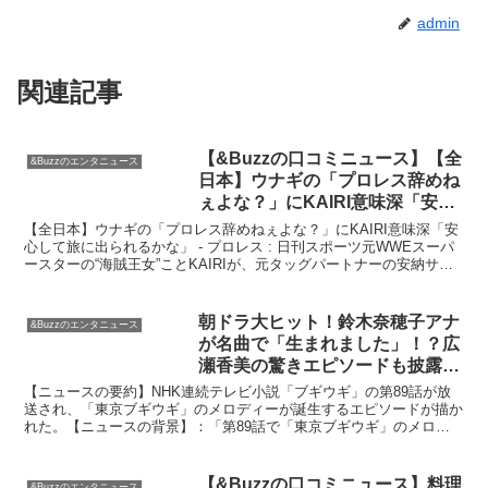
admin
関連記事
【&Buzzの口コミニュース】【全
&Buzzのエンタニュース
日本】ウナギの「プロレス辞めね
ぇよな？」にKAIRI意味深「安心
して旅に出られるかな」 – プロレ
【全日本】ウナギの「プロレス辞めねぇよな？」にKAIRI意味深「安
ス : 日刊スポーツ
心して旅に出られるかな」 - プロレス : 日刊スポーツ元WWEスーパ
ースターの“海賊王女”ことKAIRIが、元タッグパートナーの安納サオ
リと共に試合を行い、勝利を収めたニュ...
朝ドラ大ヒット！鈴木奈穂子アナ
&Buzzのエンタニュース
が名曲で「生まれました」！？広
瀬香美の驚きエピソードも披露
【&Buzzの口コミニュース】
【ニュースの要約】NHK連続テレビ小説「ブギウギ」の第89話が放
送され、「東京ブギウギ」のメロディーが誕生するエピソードが描か
れた。【ニュースの背景】：「第89話で「東京ブギウギ」のメロデ
ィー誕生エピソード」NHK連続テレビ小説「ブギウギ」...
【&Buzzの口コミニュース】料理
&Buzzのエンタニュース