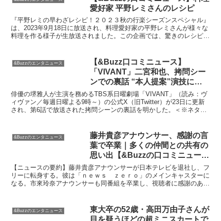
愛好家 平野レミさんのレシピ
『平野レミの早わざレシピ！２０２３秋の行楽シーズンスペシャル』
は、2023年9月18日に放送され、料理愛好家の平野レミさんが様々な
料理を作る様子が生放送されました。この企画では、驚きのレシピだ
けでなく、秋の行楽シーズンを盛り上げる簡単で美味...
【&Buzz口コミニュース】
&Buzzのエンタニュース
「VIVANT」二宮和也、拷問シー
ンでの裏話 “本人提案”演技に
「ゾクゾクした」「冷酷すぎる」
俳優の堺雅人が主演を務めるTBS系日曜劇場「VIVANT」（読み：ヴ
– モデルプレス
ィヴァン／毎週日曜よる9時～）の公式X（旧Twitter）が23日に更新
され、第6話で放送された拷問シーンの裏話を明かした。＜※ネタバ
レあり＞公式X（旧Twitter）が更...
藤井貴彦アナウンサー、感謝の言
&Buzzのエンタニュース
葉で卒業｜多くの仲間との共有の
思い出【&Buzzの口コミニュー
ス】
【ニュースの要約】藤井貴彦アナウンサーが日本テレビを退社し、フ
リーに転身する。彼は「ｎｅｗｓ ｚｅｒｏ」のメインキャスターに
なる。市來玲奈アナウンサーも同番組を卒業し、視聴者に感謝のあい
さつをした。【ニュースの背景】：「藤井貴彦アナウンサー...
東大卒の52歳・高田万由子さんが
&Buzzのエンタニュース
目を疑うほどの超ミニスカートで