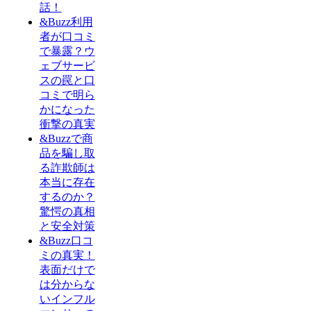
話！
&Buzz利用
者が口コミ
で暴露？ウ
ェブサービ
スの罠と口
コミで明ら
かになった
衝撃の真実
&Buzzで商
品を騙し取
る詐欺師は
本当に存在
するのか？
驚愕の真相
と安全対策
&Buzz口コ
ミの真実！
表面だけで
は分からな
いインフル