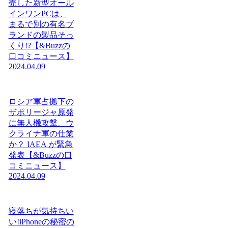
売した新型オール
インワンPCは、
まるで別の有名ブ
ランドの製品そっ
くり!?【&Buzzの
口コミニュース】
2024.04.09
ロシア軍占拠下の
ザポリージャ原発
に無人機攻撃、ウ
クライナ軍の仕業
か？ IAEA が緊急
発表【&Buzzの口
コミニュース】
2024.04.09
寝落ちが気持ちい
い!iPhoneの秘密の