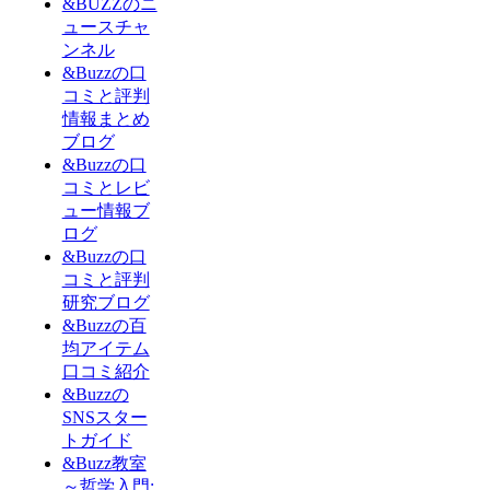
&BUZZのニ
ュースチャ
ンネル
&Buzzの口
コミと評判
情報まとめ
ブログ
&Buzzの口
コミとレビ
ュー情報ブ
ログ
&Buzzの口
コミと評判
研究ブログ
&Buzzの百
均アイテム
口コミ紹介
&Buzzの
SNSスター
トガイド
&Buzz教室
～哲学入門: