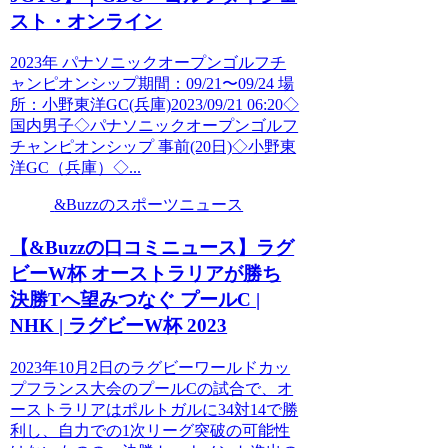
スト・オンライン
2023年 パナソニックオープンゴルフチ
ャンピオンシップ期間：09/21〜09/24 場
所：小野東洋GC(兵庫)2023/09/21 06:20◇
国内男子◇パナソニックオープンゴルフ
チャンピオンシップ 事前(20日)◇小野東
洋GC（兵庫）◇...
&Buzzのスポーツニュース
【&Buzzの口コミニュース】ラグ
ビーW杯 オーストラリアが勝ち
決勝Tへ望みつなぐ プールC |
NHK | ラグビーW杯 2023
2023年10月2日のラグビーワールドカッ
プフランス大会のプールCの試合で、オ
ーストラリアはポルトガルに34対14で勝
利し、自力での1次リーグ突破の可能性