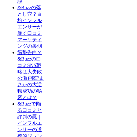
談
&Buzzの落
とし穴？百
均インフル
エンサーが
暴く口コミ
マーケティ
ングの裏側
衝撃告白？
&Buzzの口
コミSNS戦
略は大失敗
の瀬戸際?ま
さかの大逆
転成功の秘
密とは？
&Buzzで陥
る口コミと
評判の罠｜
インフルエ
ンサーの道
徳的ジレン