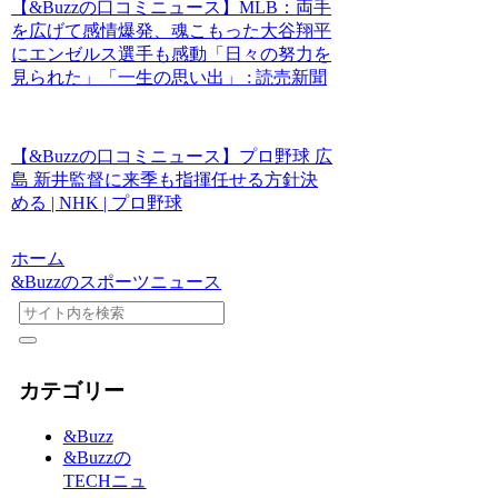
【&Buzzの口コミニュース】MLB：両手
を広げて感情爆発、魂こもった大谷翔平
にエンゼルス選手も感動「日々の努力を
見られた」「一生の思い出」 : 読売新聞
【&Buzzの口コミニュース】プロ野球 広
島 新井監督に来季も指揮任せる方針決
める | NHK | プロ野球
ホーム
&Buzzのスポーツニュース
カテゴリー
&Buzz
&Buzzの
TECHニュ