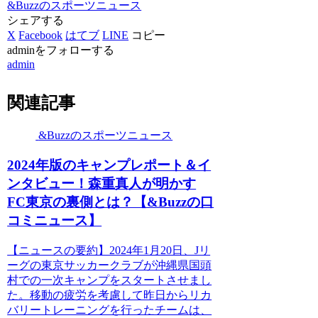
&Buzzのスポーツニュース
シェアする
X
Facebook
はてブ
LINE
コピー
adminをフォローする
admin
関連記事
&Buzzのスポーツニュース
2024年版のキャンプレポート＆イ
ンタビュー！森重真人が明かす
FC東京の裏側とは？【&Buzzの口
コミニュース】
【ニュースの要約】2024年1月20日、Jリ
ーグの東京サッカークラブが沖縄県国頭
村での一次キャンプをスタートさせまし
た。移動の疲労を考慮して昨日からリカ
バリートレーニングを行ったチームは、