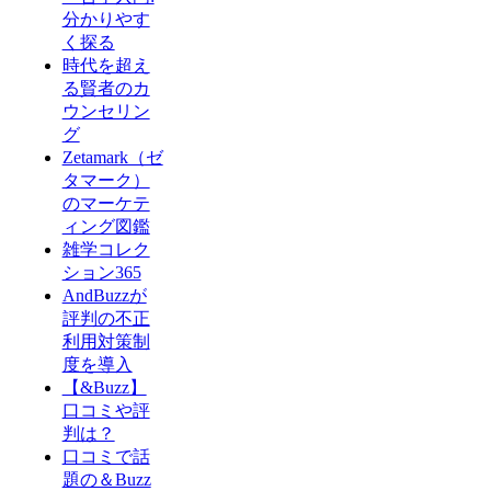
分かりやす
く探る
時代を超え
る賢者のカ
ウンセリン
グ
Zetamark（ゼ
タマーク）
のマーケテ
ィング図鑑
雑学コレク
ション365
AndBuzzが
評判の不正
利用対策制
度を導入
【&Buzz】
口コミや評
判は？
口コミで話
題の＆Buzz