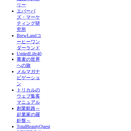
リー
エバーバ
ズ・マーケ
ティング研
究所
BrewLandコ
ーヒーワン
ダーランド
UntiedLife40
蕎麦の世界
への旅
メルマガナ
ビゲーショ
ン
トリカルの
ウェブ集客
マニュアル
創業航路～
起業家の羅
針盤～
TotalBeautyQuest