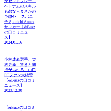
がセットプレー！
ベトナムのスキル
も敵ならまさかの
予想外― スポニ
チ Sponichi Annex
サッカー【&Buzz
の口コミニュー
ス】
2024.01.16
小林成豪選手、契
約更新！驚きと期
待が溢れる、山口
FCファン大絶賛
【&Buzzの口コミ
ニュース】
2023.12.30
【&Buzzの口コミ