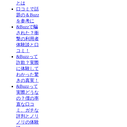
とは
口コミで話
題の＆Buzz
を参考に
&Buzzで騙
された？衝
撃の利用者
体験談と口
コミ！
&Buzzって
詐欺？実際
に体験して
わかった驚
きの真実！
&Buzzって
実際どうな
の？僕の率
直な口コ
ミ、ガチな
評判とノリ
ノリの体験