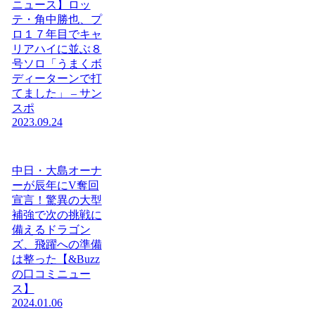
ニュース】ロッ
テ・角中勝也、プ
ロ１７年目でキャ
リアハイに並ぶ８
号ソロ「うまくボ
ディーターンで打
てました」 – サン
スポ
2023.09.24
中日・大島オーナ
ーが辰年にV奪回
宣言！驚異の大型
補強で次の挑戦に
備えるドラゴン
ズ、飛躍への準備
は整った【&Buzz
の口コミニュー
ス】
2024.01.06