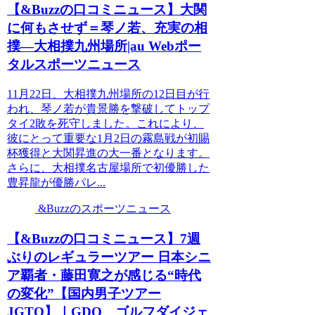
【&Buzzの口コミニュース】大関
に何もさせず＝琴ノ若、充実の相
撲―大相撲九州場所|au Webポー
タルスポーツニュース
11月22日、大相撲九州場所の12日目が行
われ、琴ノ若が貴景勝を撃破してトップ
タイ2敗を死守しました。これにより、
彼にとって重要な1月2日の霧島戦が初賜
杯獲得と大関昇進の大一番となります。
さらに、大相撲名古屋場所で初優勝した
豊昇龍が優勝パレ...
&Buzzのスポーツニュース
【&Buzzの口コミニュース】7週
ぶりのレギュラーツアー 日本シニ
ア覇者・藤田寛之が感じる“時代
の変化”【国内男子ツアー
JGTO】｜GDO ゴルフダイジェ