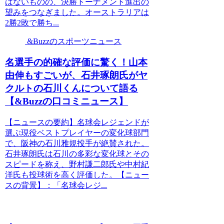
はないものの、決勝トーナメント進出の
望みをつなぎました。オーストラリアは
2勝2敗で勝ち...
&Buzzのスポーツニュース
名選手の的確な評価に驚く！山本
由伸もすごいが、石井琢朗氏がヤ
クルトの石川くんについて語る
【&Buzzの口コミニュース】
【ニュースの要約】名球会レジェンドが
選ぶ現役ベストプレイヤーの変化球部門
で、阪神の石川雅規投手が絶賛された。
石井琢朗氏は石川の多彩な変化球とその
スピードを称え、野村謙二郎氏や中村紀
洋氏も投球術を高く評価した。【ニュー
スの背景】：「名球会レジ...