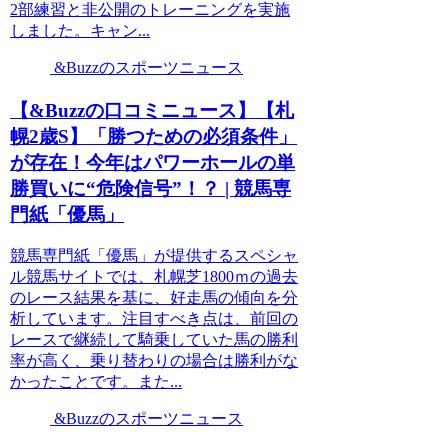
2部練習と非公開のトレーニングを実施
しました。キャン...
&Buzzのスポーツニュース
【&Buzzの口コミニュース】【札
幌2歳S】「勝つための必須条件」
が存在！今年はパワーホールの単
勝買いに“危険信号”！？ | 競馬専
門紙「優馬」
競馬専門紙「優馬」が提供するスペシャ
ル競馬サイトでは、札幌芝1800ｍの過去
のレース結果を基に、好走馬の傾向を分
析しています。注目すべき点は、前回の
レースで継続して騎乗していた馬の勝利
率が高く、乗り替わりの場合は勝利がな
かったことです。また...
&Buzzのスポーツニュース