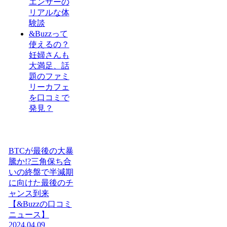
エンサーの
リアルな体
験談
&Buzzって
使えるの？
妊婦さんも
大満足、話
題のファミ
リーカフェ
を口コミで
発見？
BTCが最後の大暴
騰か!?三角保ち合
いの終盤で半減期
に向けた最後のチ
ャンス到来
【&Buzzの口コミ
ニュース】
2024.04.09