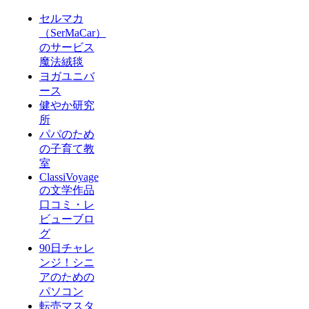
セルマカ
（SerMaCar）
のサービス
魔法絨毯
ヨガユニバ
ース
健やか研究
所
パパのため
の子育て教
室
ClassiVoyage
の文学作品
口コミ・レ
ビューブロ
グ
90日チャレ
ンジ！シニ
アのための
パソコン
転売マスタ