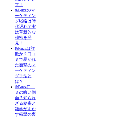
マ！
&Buzzのマ
ーケティン
グ戦略は時
代遅れ？実
は革新的な
秘密を発
見！
&Buzzは詐
欺か？口コ
ミで暴かれ
た衝撃のマ
ーケティン
グ手法と
は？
&Buzz口コ
ミの暗い側
面？知られ
ざる秘密と
雑学が明か
す衝撃の裏