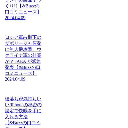
くり!?【&Buzzの
口コミニュース】
2024.04.09
ロシア軍占拠下の
ザポリージャ原発
に無人機攻撃、ウ
クライナ軍の仕業
か？ IAEA が緊急
発表【&Buzzの口
コミニュース】
2024.04.09
寝落ちが気持ちい
い!iPhoneの秘密の
設定で快眠を手に
入れる方法
【&Buzzの口コミ