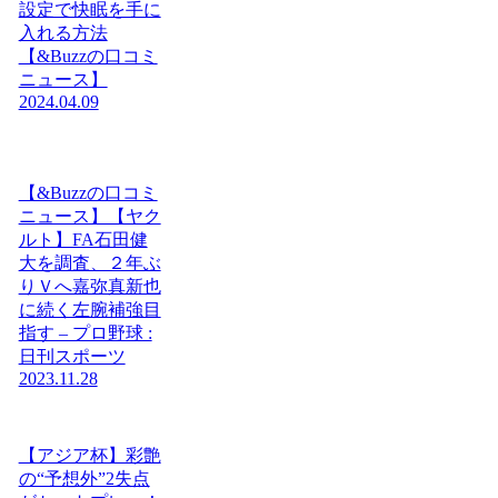
設定で快眠を手に
入れる方法
【&Buzzの口コミ
ニュース】
2024.04.09
【&Buzzの口コミ
ニュース】【ヤク
ルト】FA石田健
大を調査、２年ぶ
りＶへ嘉弥真新也
に続く左腕補強目
指す – プロ野球 :
日刊スポーツ
2023.11.28
【アジア杯】彩艶
の“予想外”2失点