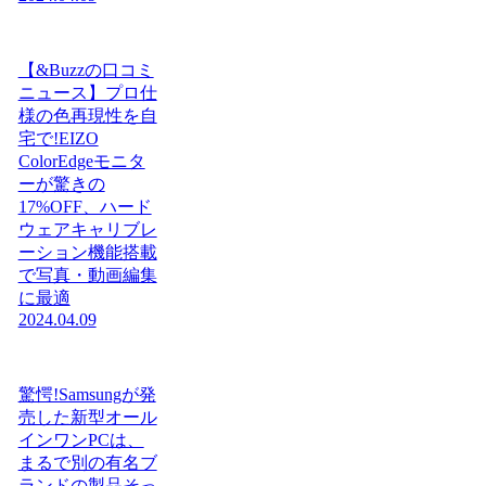
【&Buzzの口コミ
ニュース】プロ仕
様の色再現性を自
宅で!EIZO
ColorEdgeモニタ
ーが驚きの
17%OFF、ハード
ウェアキャリブレ
ーション機能搭載
で写真・動画編集
に最適
2024.04.09
驚愕!Samsungが発
売した新型オール
インワンPCは、
まるで別の有名ブ
ランドの製品そっ