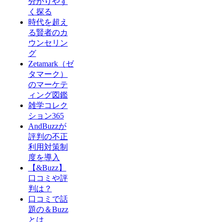
分かりやす
く探る
時代を超え
る賢者のカ
ウンセリン
グ
Zetamark（ゼ
タマーク）
のマーケテ
ィング図鑑
雑学コレク
ション365
AndBuzzが
評判の不正
利用対策制
度を導入
【&Buzz】
口コミや評
判は？
口コミで話
題の＆Buzz
とは