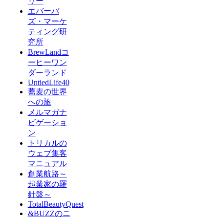
リー
エバーバ
ズ・マーケ
ティング研
究所
BrewLandコ
ーヒーワン
ダーランド
UntiedLife40
蕎麦の世界
への旅
メルマガナ
ビゲーショ
ン
トリカルの
ウェブ集客
マニュアル
創業航路～
起業家の羅
針盤～
TotalBeautyQuest
&BUZZのニ