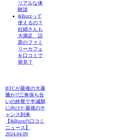
リアルな体
験談
&Buzzって
使えるの？
妊婦さんも
大満足、話
題のファミ
リーカフェ
を口コミで
発見？
BTCが最後の大暴
騰か!?三角保ち合
いの終盤で半減期
に向けた最後のチ
ャンス到来
【&Buzzの口コミ
ニュース】
2024.04.09