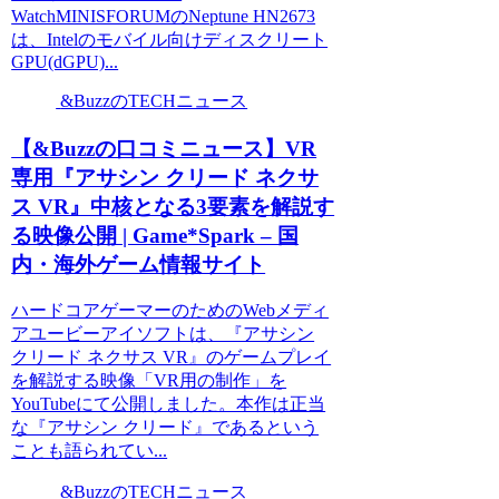
WatchMINISFORUMのNeptune HN2673
は、Intelのモバイル向けディスクリート
GPU(dGPU)...
&BuzzのTECHニュース
【&Buzzの口コミニュース】VR
専用『アサシン クリード ネクサ
ス VR』中核となる3要素を解説す
る映像公開 | Game*Spark – 国
内・海外ゲーム情報サイト
ハードコアゲーマーのためのWebメディ
アユービーアイソフトは、『アサシン
クリード ネクサス VR』のゲームプレイ
を解説する映像「VR用の制作」を
YouTubeにて公開しました。本作は正当
な『アサシン クリード』であるという
ことも語られてい...
&BuzzのTECHニュース