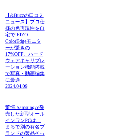
【&Buzzの口コミ
ニュース】プロ仕
様の色再現性を自
宅で!EIZO
ColorEdgeモニタ
ーが驚きの
17%OFF、ハード
ウェアキャリブレ
ーション機能搭載
で写真・動画編集
に最適
2024.04.09
驚愕!Samsungが発
売した新型オール
インワンPCは、
まるで別の有名ブ
ランドの製品そっ