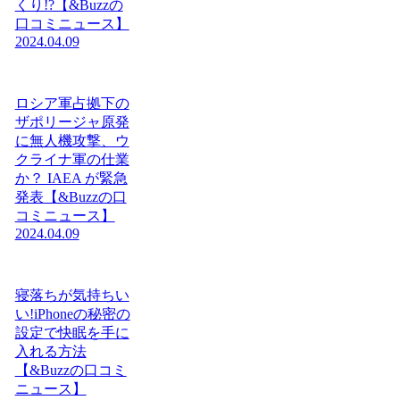
くり!?【&Buzzの
口コミニュース】
2024.04.09
ロシア軍占拠下の
ザポリージャ原発
に無人機攻撃、ウ
クライナ軍の仕業
か？ IAEA が緊急
発表【&Buzzの口
コミニュース】
2024.04.09
寝落ちが気持ちい
い!iPhoneの秘密の
設定で快眠を手に
入れる方法
【&Buzzの口コミ
ニュース】