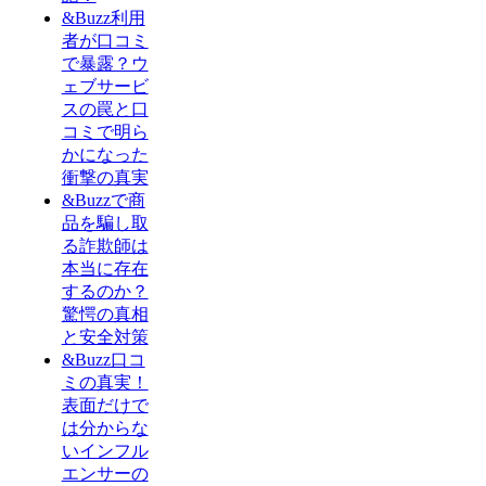
&Buzz利用
者が口コミ
で暴露？ウ
ェブサービ
スの罠と口
コミで明ら
かになった
衝撃の真実
&Buzzで商
品を騙し取
る詐欺師は
本当に存在
するのか？
驚愕の真相
と安全対策
&Buzz口コ
ミの真実！
表面だけで
は分からな
いインフル
エンサーの