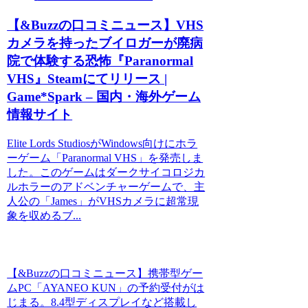
【&Buzzの口コミニュース】VHS
カメラを持ったブイロガーが廃病
院で体験する恐怖『Paranormal
VHS』Steamにてリリース |
Game*Spark – 国内・海外ゲーム
情報サイト
Elite Lords StudiosがWindows向けにホラ
ーゲーム「Paranormal VHS」を発売しま
した。このゲームはダークサイコロジカ
ルホラーのアドベンチャーゲームで、主
人公の「James」がVHSカメラに超常現
象を収めるブ...
【&Buzzの口コミニュース】携帯型ゲー
ムPC「AYANEO KUN」の予約受付がは
じまる。8.4型ディスプレイなど搭載し