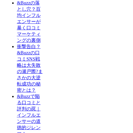
&Buzzの落
とし穴？百
均インフル
エンサーが
暴く口コミ
マーケティ
ングの裏側
衝撃告白？
&Buzzの口
コミSNS戦
略は大失敗
の瀬戸際?ま
さかの大逆
転成功の秘
密とは？
&Buzzで陥
る口コミと
評判の罠｜
インフルエ
ンサーの道
徳的ジレン