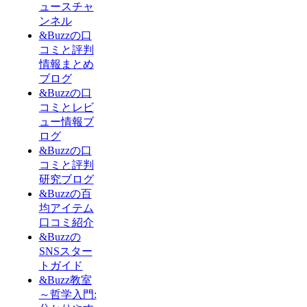
ュースチャ
ンネル
&Buzzの口
コミと評判
情報まとめ
ブログ
&Buzzの口
コミとレビ
ュー情報ブ
ログ
&Buzzの口
コミと評判
研究ブログ
&Buzzの百
均アイテム
口コミ紹介
&Buzzの
SNSスター
トガイド
&Buzz教室
～哲学入門: