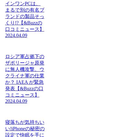
インワンPCは、
まるで別の有名ブ
ランドの製品そっ
くり!?【&Buzzの
口コミニュース】
2024.04.09
ロシア軍占拠下の
ザポリージャ原発
に無人機攻撃、ウ
クライナ軍の仕業
か？ IAEA が緊急
発表【&Buzzの口
コミニュース】
2024.04.09
寝落ちが気持ちい
い!iPhoneの秘密の
設定で快眠を手に