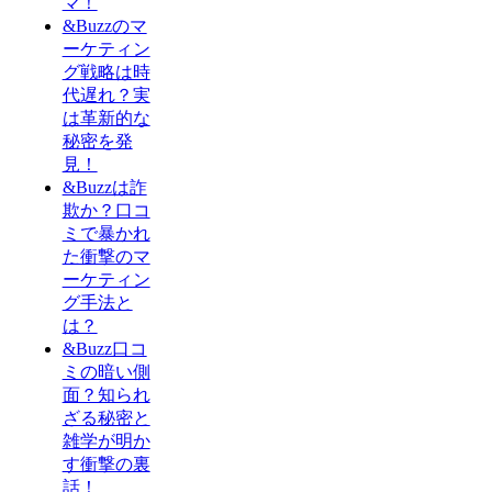
マ！
&Buzzのマ
ーケティン
グ戦略は時
代遅れ？実
は革新的な
秘密を発
見！
&Buzzは詐
欺か？口コ
ミで暴かれ
た衝撃のマ
ーケティン
グ手法と
は？
&Buzz口コ
ミの暗い側
面？知られ
ざる秘密と
雑学が明か
す衝撃の裏
話！