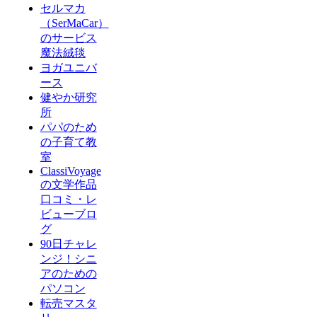
セルマカ
（SerMaCar）
のサービス
魔法絨毯
ヨガユニバ
ース
健やか研究
所
パパのため
の子育て教
室
ClassiVoyage
の文学作品
口コミ・レ
ビューブロ
グ
90日チャレ
ンジ！シニ
アのための
パソコン
転売マスタ