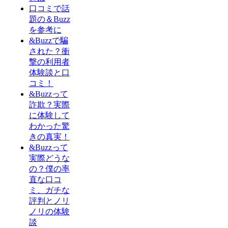
口コミで話
題の＆Buzz
を参考に
&Buzzで騙
された？衝
撃の利用者
体験談と口
コミ！
&Buzzって
詐欺？実際
に体験して
わかった驚
きの真実！
&Buzzって
実際どうな
の？僕の率
直な口コ
ミ、ガチな
評判とノリ
ノリの体験
談