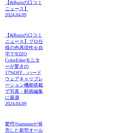
【&Buzzの口コミ
ニュース】
2024.04.09
【&Buzzの口コミ
ニュース】プロ仕
様の色再現性を自
宅で!EIZO
ColorEdgeモニタ
ーが驚きの
17%OFF、ハード
ウェアキャリブレ
ーション機能搭載
で写真・動画編集
に最適
2024.04.09
驚愕!Samsungが発
売した新型オール