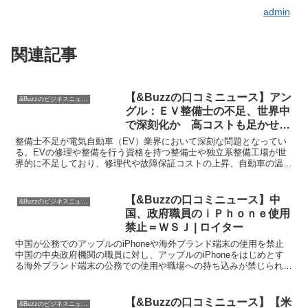
admin
関連記事
【&Buzzの口コミニュース】アン
&Buzzのビジネスニュース
グル：ＥＶ整備士の不足、世界中
で深刻化か 高コストも足かせ |
ロイター
整備士不足が電気自動車（EV）業界において深刻な問題となってい
る。EVの修理や整備を行う資格を持つ整備士や独立系整備工場が世
界的に不足しており、修理代や故障保証コストの上昇、自動車の温室
効果ガス排出削減の期限内の達成の脅威となっている。EV...
【&Buzzの口コミニュース】中
&Buzzのビジネスニュース
国、政府職員のｉＰｈｏｎｅ使用
禁止＝ＷＳＪ | ロイター
中国が公務でのアップルのiPhoneや海外ブランド端末の使用を禁止
中国の中央政府機関の職員に対し、アップルのiPhoneをはじめとす
る海外ブランド端末の公務での使用や職場への持ち込みが禁じられま
した。これに関して、米紙ウォール・ストリート・...
【&Buzzの口コミニュース】【米
&Buzzのビジネスニュース