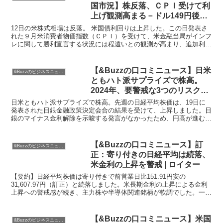
国市況】株反落、ＣＰＩ受けて利
上げ観測高まる－ドル149円後半
– Bloomberg
12日の米株式相場は反落。 米国債利回りは上昇した。この日発表さ
れた９月米消費者物価指数（ＣＰＩ）を受けて、米金融当局がインフ
レに関して勝利宣言する状況には程遠いとの観測が高まり、追加利上
げの確率が上昇した。Ｓ＆Ｐ500種株価指数は５営業日...
【&Buzzの口コミニュース】日米
&Buzzのビジネスニュース
ともハト派サプライズで株高。
2024年、要警戒な3つのリスク
（窪田真之） | トウシル 楽天証券
日米ともハト派サプライズで株高。先週の日経平均株価は、19日に
の投資情報メディア
発表された日銀金融政策決定会合の結果を受けて、上昇しました。日
銀のマイナス金利解除を示唆する発言がなかったため、円高が進むこ
とはなく、市場は安堵しました。また、米ナスダックもAI...
【&Buzzの口コミニュース】訂
&Buzzのビジネスニュース
正：寄り付きの日経平均は続落、
米金利の上昇を警戒 | ロイター
【要約】日経平均株価は寄り付きで前営業日比151.91円安の
31,607.97円（訂正）と続落しました。米長期金利の上昇による金利
上昇への警戒感が続き、主力株や半導体関連銘柄が軟調でした。一方
で、ソニーグループは横ばいでした。外国為替市場で...
【&Buzzの口コミニュース】米国
&Buzzのビジネスニュース