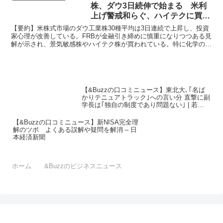
株、ダウ3日続伸で始まる 米利
上げ警戒和らぐ、ハイテクに買い
– 日本経済新聞
【要約】米株式市場のダウ工業株30種平均は3日連続で上昇し、投資
家心理が改善している。FRBが金融引き締めに慎重になりつつある見
解が示され、景気敏感株やハイテク株が買われている。特に化学のダ
ウやマイクロソフト、アップル、クアルコムが上昇して...
【&Buzzの口コミニュース】東北大､｢名ば
かりテニュアトラック｣への言い分 直撃に副
学長は｢独自の制度であり問題ない｣ | 若手
研究者が潰される国・日本 | 東洋経済オンラ
イン
【&Buzzの口コミニュース】新NISA完全理
解のツボ よくある誤解や疑問を解消 – 日
本経済新聞
ホーム
&Buzzのビジネスニュース