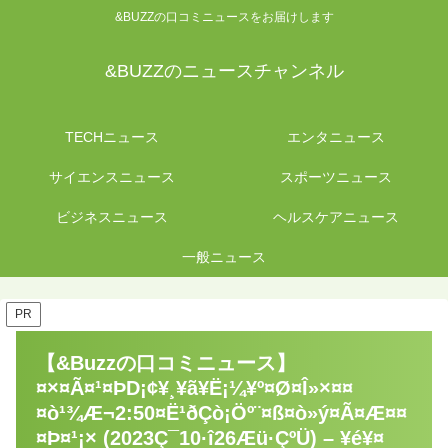
&BUZZの口コミニュースをお届けします
&BUZZのニュースチャンネル
TECHニュース
エンタニュース
サイエンスニュース
スポーツニュース
ビジネスニュース
ヘルスケアニュース
一般ニュース
PR
【&Buzzの口コミニュース】
¤×¤Ã¤¹¤ÞD¡¢¥¸¥ã¥Ë¡¼¥º¤Ø¤Î»×¤¤
¤ò¹¾Æ¬2:50¤Ë¹ðÇò¡Öº¨¤ß¤ò»ý¤Ã¤Æ¤¤
¤Þ¤¹¡× (2023Ç¯10·î26Æü·ÇºÜ) – ¥é¥¤