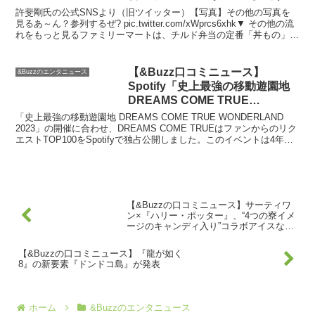
ぜ」 | ORICON NEWS
許斐剛氏の公式SNSより（旧ツイッター）【写真】その他の写真を
見るあ～ん？参列するぜ? pic.twitter.com/xWprcs6xhk▼ その他の流
れをもっと見るファミリーマートは、チルド弁当の定番「丼もの」を
リニューアルし、22日よ...
【&Buzz口コミニュース】
&Buzzのエンタニュース
Spotify「史上最強の移動遊園地
DREAMS COME TRUE
WONDERLAND 2023 」リクエ
「史上最強の移動遊園地 DREAMS COME TRUE WONDERLAND
ストTOP100プレイリスト公開！
2023」の開催に合わせ、DREAMS COME TRUEはファンからのリク
エストTOP100をSpotifyで独占公開しました。このイベントは4年に
– DREAMS COME TRUE
一度行われ...
【&Buzzの口コミニュース】サーティワ
ン×『ハリー・ポッター』、“4つの寮イメ
ージのキャンディ入り”コラボアイスなど
– ファッションプレス
【&Buzzの口コミニュース】『龍が如く
8』の新要素『ドンドコ島』が発表
ホーム
&Buzzのエンタニュース