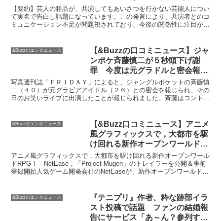
ゃん衝撃 (2023年9月11日掲載) –
【要約】芸人の粗品が、共演してもあいさつを行かない芸能人につい
ライブドアニュース
て実名で告白し話題になっています。この発言により、共演者とのコ
ミュニケーション不足が問題視されており、今後の関係性に注目が集
まっています。【感想】マーケティング担当者として、この...
【&Buzzの口コミニュース】ジャ
&Buzzのエンタニュース
ンポケ斉藤慎二が５秒頭下げ謝
罪 今度は元グラドルと密会報道
– サンスポ
写真週刊誌「ＦＲＩＤＡＹ」によると、ジャングルポケットの斉藤慎
二（４０）が元グラビアアイドル（２６）との密会を報じられ、その
日のお笑いライブに出演したことが報じられました。斉藤はコントの
冒頭で、プライベートのトラブルについてリーダーの太田博...
【&Buzz口コミニュース】アニメ
&Buzzのエンタニュース
風グラフィックスで，大都市を駆
け回れる新作オープンワールド
RPG！ NetEase，「Project
アニメ風グラフィックスで，大都市を駆け回れる新作オープンワール
Mugen」のトレイラーを公開＆
ドRPG！ NetEase，「Project Mugen」のトレイラーを公開＆事前
登録開始人気ゲーム開発会社のNetEaseが、新作オープンワールド
事前登録開始
RPG「Project Mug...
『テニプリ』作者、粋な跡部イラ
&Buzzのエンタニュース
スト投稿で話題 ファンの結婚報
告にサービス「あ～ん？参列する