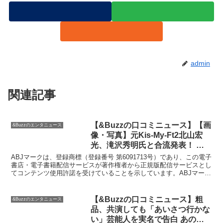
admin
関連記事
【&Buzzの口コミニュース】【画
&Buzzのエンタニュース
像・写真】元Kis-My-Ft2北山宏
光、滝沢秀明氏と合流発表！ ア
ジア進出に期待の一方で「ビジュ
ABJマークは、登録商標（登録番号 第6091713号）であり、この電子
爆発」「TOBEに入ると皆老け見
書店・電子書籍配信サービスが著作権者から正規版配信サービスとし
てコンテンツ使用許諾を受けていることを示しています。ABJマーク
え」などメイクにネットざわつく
については、詳細はこちらをご覧ください。本...
| 週刊女性PRIME
【&Buzzの口コミニュース】粗
&Buzzのエンタニュース
品、共演しても「あいさつ行かな
い」芸能人を実名で告白 あのち