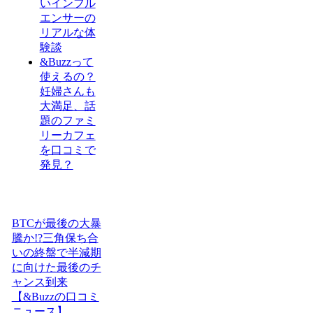
いインフル
エンサーの
リアルな体
験談
&Buzzって
使えるの？
妊婦さんも
大満足、話
題のファミ
リーカフェ
を口コミで
発見？
BTCが最後の大暴
騰か!?三角保ち合
いの終盤で半減期
に向けた最後のチ
ャンス到来
【&Buzzの口コミ
ニュース】