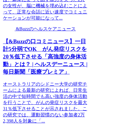
の女性が、脳に機械を埋め込むことによ
って、正常な会話に近い速度でコミュニ
ケーションが可能になって...
&Buzzのヘルスケアニュース
【&Buzzの口コミニュース】一日
計5分弱でOK がん発症リスクを
20％低下させる「高強度の身体活
動」とは？ | ヘルスデーニュース |
毎日新聞「医療プレミア」
オーストラリアのシドニー大学の研究チ
ームによる最新の研究によれば、日常生
活の中で短時間でも高い強度の身体活動
を行うことで、がんの発症リスクを最大
31％低下させることが示されました。こ
の研究では、運動習慣のない参加者2万
2,398人を対象に「...