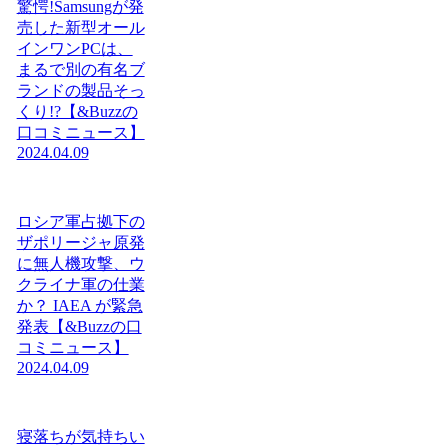
驚愕!Samsungが発
売した新型オール
インワンPCは、
まるで別の有名ブ
ランドの製品そっ
くり!?【&Buzzの
口コミニュース】
2024.04.09
ロシア軍占拠下の
ザポリージャ原発
に無人機攻撃、ウ
クライナ軍の仕業
か？ IAEA が緊急
発表【&Buzzの口
コミニュース】
2024.04.09
寝落ちが気持ちい