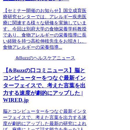
【セミナー開催のお知らせ】国立成育医
療研究センターでは、アレルギー疾患医
療に関連する様々な研修を実施していま
す。今回は別府大学の食物栄養学科教授
であり、食物アレルギーの栄養指導に長
い経験を持つ高松伸枝先生をお招きし、
食物アレルギーの栄養指導...
&Buzzのヘルスケアニュース
【&Buzzの口コミニュース】脳と
コンピューターをつなぐ最新イン
ターフェイスで、考えた言葉を出
力する速度が劇的にアップした |
WIRED.jp
脳とコンピューターをつなぐ最新インタ
ーフェイスで、考えた言葉を出力する速
度が劇的にアップした最新の研究によれ
ば、麻痺によって話す能力を失った2人