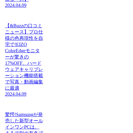
2024.04.09
【&Buzzの口コミ
ニュース】プロ仕
様の色再現性を自
宅で!EIZO
ColorEdgeモニタ
ーが驚きの
17%OFF、ハード
ウェアキャリブレ
ーション機能搭載
で写真・動画編集
に最適
2024.04.09
驚愕!Samsungが発
売した新型オール
インワンPCは、