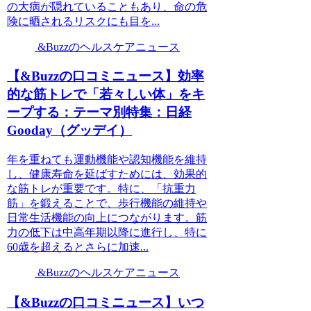
の大病が隠れていることもあり、命の危
険に晒されるリスクにも目を...
&Buzzのヘルスケアニュース
【&Buzzの口コミニュース】効率
的な筋トレで「若々しい体」をキ
ープする：テーマ別特集：日経
Gooday（グッデイ）
年を重ねても運動機能や認知機能を維持
し、健康寿命を延ばすためには、効果的
な筋トレが重要です。特に、「抗重力
筋」を鍛えることで、歩行機能の維持や
日常生活機能の向上につながります。筋
力の低下は中高年期以降に進行し、特に
60歳を超えるとさらに加速...
&Buzzのヘルスケアニュース
【&Buzzの口コミニュース】いつ