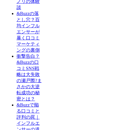
ノリの体験
談
&Buzzの落
とし穴？百
均インフル
エンサーが
暴く口コミ
マーケティ
ングの裏側
衝撃告白？
&Buzzの口
コミSNS戦
略は大失敗
の瀬戸際?ま
さかの大逆
転成功の秘
密とは？
&Buzzで陥
る口コミと
評判の罠｜
インフルエ
ンサーの道