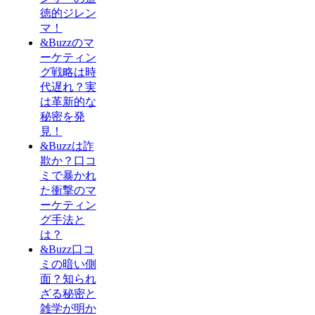
徳的ジレン
マ！
&Buzzのマ
ーケティン
グ戦略は時
代遅れ？実
は革新的な
秘密を発
見！
&Buzzは詐
欺か？口コ
ミで暴かれ
た衝撃のマ
ーケティン
グ手法と
は？
&Buzz口コ
ミの暗い側
面？知られ
ざる秘密と
雑学が明か