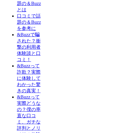
題の＆Buzz
とは
口コミで話
題の＆Buzz
を参考に
&Buzzで騙
された？衝
撃の利用者
体験談と口
コミ！
&Buzzって
詐欺？実際
に体験して
わかった驚
きの真実！
&Buzzって
実際どうな
の？僕の率
直な口コ
ミ、ガチな
評判とノリ