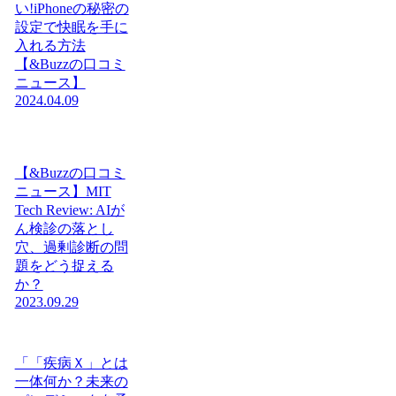
い!iPhoneの秘密の
設定で快眠を手に
入れる方法
【&Buzzの口コミ
ニュース】
2024.04.09
【&Buzzの口コミ
ニュース】MIT
Tech Review: AIが
ん検診の落とし
穴、過剰診断の問
題をどう捉える
か？
2023.09.29
「「疾病Ｘ」とは
一体何か？未来の