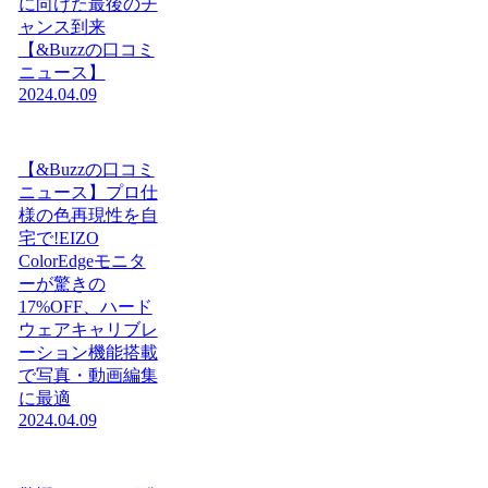
に向けた最後のチ
ャンス到来
【&Buzzの口コミ
ニュース】
2024.04.09
【&Buzzの口コミ
ニュース】プロ仕
様の色再現性を自
宅で!EIZO
ColorEdgeモニタ
ーが驚きの
17%OFF、ハード
ウェアキャリブレ
ーション機能搭載
で写真・動画編集
に最適
2024.04.09