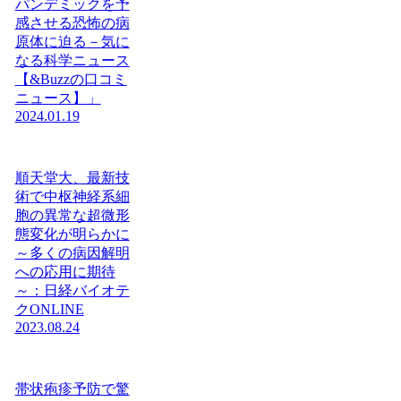
パンデミックを予
感させる恐怖の病
原体に迫る－気に
なる科学ニュース
【&Buzzの口コミ
ニュース】」
2024.01.19
順天堂大、最新技
術で中枢神経系細
胞の異常な超微形
態変化が明らかに
～多くの病因解明
への応用に期待
～：日経バイオテ
クONLINE
2023.08.24
帯状疱疹予防で驚