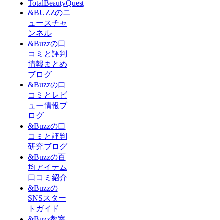
TotalBeautyQuest
&BUZZのニ
ュースチャ
ンネル
&Buzzの口
コミと評判
情報まとめ
ブログ
&Buzzの口
コミとレビ
ュー情報ブ
ログ
&Buzzの口
コミと評判
研究ブログ
&Buzzの百
均アイテム
口コミ紹介
&Buzzの
SNSスター
トガイド
&Buzz教室