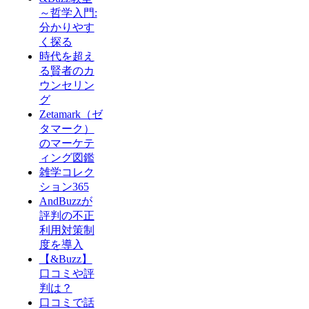
～哲学入門:
分かりやす
く探る
時代を超え
る賢者のカ
ウンセリン
グ
Zetamark（ゼ
タマーク）
のマーケテ
ィング図鑑
雑学コレク
ション365
AndBuzzが
評判の不正
利用対策制
度を導入
【&Buzz】
口コミや評
判は？
口コミで話