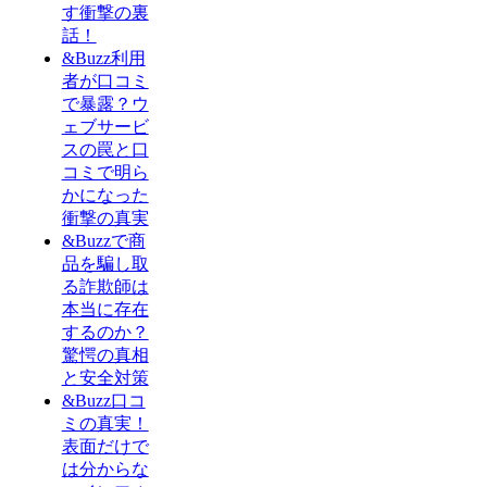
す衝撃の裏
話！
&Buzz利用
者が口コミ
で暴露？ウ
ェブサービ
スの罠と口
コミで明ら
かになった
衝撃の真実
&Buzzで商
品を騙し取
る詐欺師は
本当に存在
するのか？
驚愕の真相
と安全対策
&Buzz口コ
ミの真実！
表面だけで
は分からな