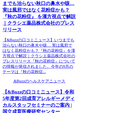
までも治らない秋口の鼻水や咳…
実は風邪ではなく花粉症かも？
『秋の花粉症』 を漢方視点で解説
｜クラシエ薬品株式会社のプレス
リリース
【&Buzzの口コミニュース】いつまでも
治らない秋口の鼻水や咳… 実は風邪で
はなく花粉症かも？『秋の花粉症』を漢
方視点で解説｜クラシエ薬品株式会社の
プレスリリース『秋の花粉症』について
の情報が発信されました。今年の9月の
テーマは『秋の花粉症...
&Buzzのヘルスケアニュース
【&Buzzの口コミニュース】令和
5年度第2回成育アレルギーメディ
カルスタッフセミナーのご案内 |
国立成育医療研究センター