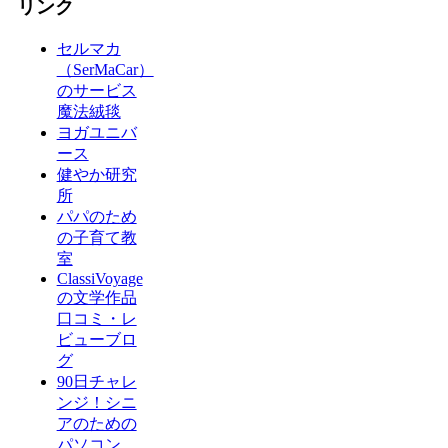
リンク
セルマカ
（SerMaCar）
のサービス
魔法絨毯
ヨガユニバ
ース
健やか研究
所
パパのため
の子育て教
室
ClassiVoyage
の文学作品
口コミ・レ
ビューブロ
グ
90日チャレ
ンジ！シニ
アのための
パソコン