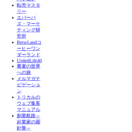
転売マスタ
リー
エバーバ
ズ・マーケ
ティング研
究所
BrewLandコ
ーヒーワン
ダーランド
UntiedLife40
蕎麦の世界
への旅
メルマガナ
ビゲーショ
ン
トリカルの
ウェブ集客
マニュアル
創業航路～
起業家の羅
針盤～