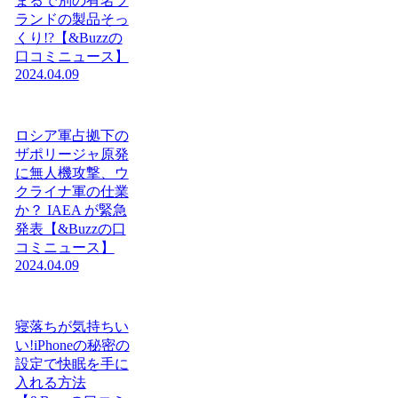
まるで別の有名ブ
ランドの製品そっ
くり!?【&Buzzの
口コミニュース】
2024.04.09
ロシア軍占拠下の
ザポリージャ原発
に無人機攻撃、ウ
クライナ軍の仕業
か？ IAEA が緊急
発表【&Buzzの口
コミニュース】
2024.04.09
寝落ちが気持ちい
い!iPhoneの秘密の
設定で快眠を手に
入れる方法