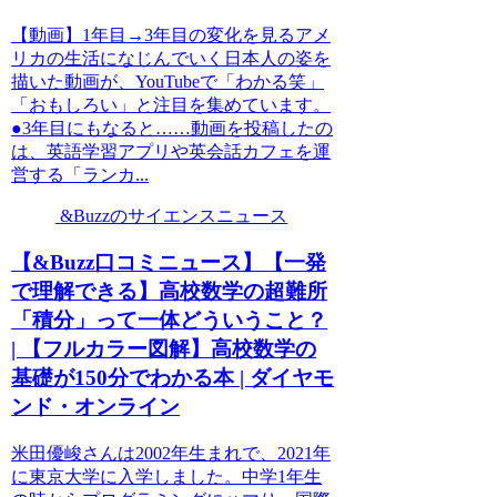
【動画】1年目→3年目の変化を見るアメ
リカの生活になじんでいく日本人の姿を
描いた動画が、YouTubeで「わかる笑」
「おもしろい」と注目を集めています。
●3年目にもなると……動画を投稿したの
は、英語学習アプリや英会話カフェを運
営する「ランカ...
&Buzzのサイエンスニュース
【&Buzz口コミニュース】【一発
で理解できる】高校数学の超難所
「積分」って一体どういうこと？
| 【フルカラー図解】高校数学の
基礎が150分でわかる本 | ダイヤモ
ンド・オンライン
米田優峻さんは2002年生まれで、2021年
に東京大学に入学しました。中学1年生