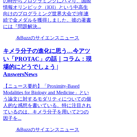
の時からプログラミングにハマり、国際
情報オリンピック（IOI）という中高生
向けのプログラミング世界大会で3年連
続で金メダルを獲得しました。彼の著書
には『問題解決...
&Buzzのサイエンスニュース
キメラ分子の進化に思う…今アツ
い「PROTAC」の話｜コラム：現
場的にどうでしょう |
AnswersNews
【ニュース要約】「Proximity-Based
Modalities for Biology and Medicine」とい
う論文に対するモダリティについての個
人的な感想を書いている。特に注目され
ているのは、キメラ分子を用いて2つの
因子を...
&Buzzのサイエンスニュース