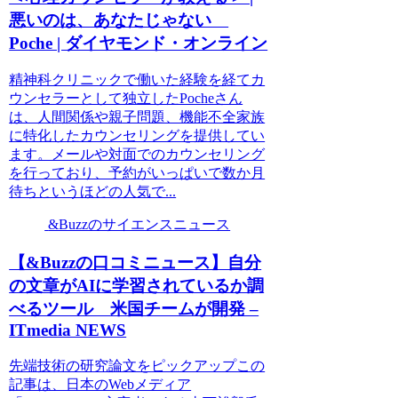
悪いのは、あなたじゃない
Poche | ダイヤモンド・オンライン
精神科クリニックで働いた経験を経てカ
ウンセラーとして独立したPocheさん
は、人間関係や親子問題、機能不全家族
に特化したカウンセリングを提供してい
ます。メールや対面でのカウンセリング
を行っており、予約がいっぱいで数か月
待ちというほどの人気で...
&Buzzのサイエンスニュース
【&Buzzの口コミニュース】自分
の文章がAIに学習されているか調
べるツール 米国チームが開発 –
ITmedia NEWS
先端技術の研究論文をピックアップこの
記事は、日本のWebメディア