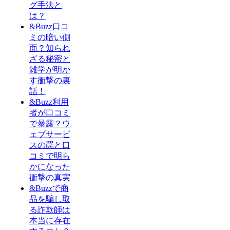
グ手法と
は？
&Buzz口コ
ミの暗い側
面？知られ
ざる秘密と
雑学が明か
す衝撃の裏
話！
&Buzz利用
者が口コミ
で暴露？ウ
ェブサービ
スの罠と口
コミで明ら
かになった
衝撃の真実
&Buzzで商
品を騙し取
る詐欺師は
本当に存在