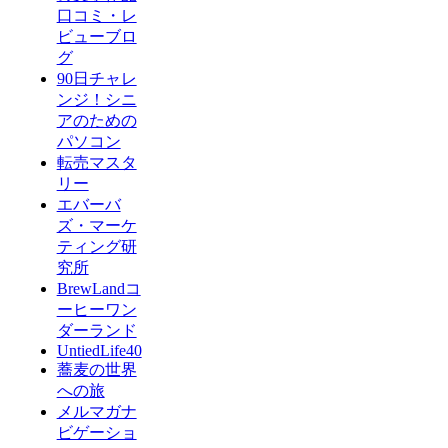
口コミ・レ
ビューブロ
グ
90日チャレ
ンジ！シニ
アのための
パソコン
転売マスタ
リー
エバーバ
ズ・マーケ
ティング研
究所
BrewLandコ
ーヒーワン
ダーランド
UntiedLife40
蕎麦の世界
への旅
メルマガナ
ビゲーショ