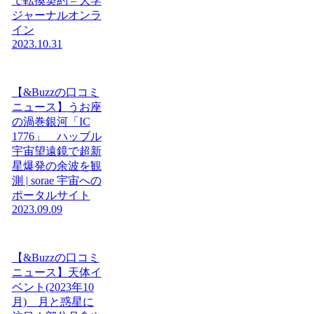
で転換契約 – 大学
ジャーナルオンラ
イン
2023.10.31
【&Buzzの口コミ
ニュース】うお座
の渦巻銀河「IC
1776」 ハッブル
宇宙望遠鏡で超新
星爆発の余波を観
測 | sorae 宇宙への
ポータルサイト
2023.09.09
【&Buzzの口コミ
ニュース】天体イ
ベント(2023年10
月) 月と惑星に