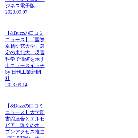
ジネス電子版
2023.09.07
【&Buzzの口コミ
ニュース】「国際
卓越研究大学」選
定の東北大、災害
科学で価値を示す
｜ニュースイッチ
by 日刊工業新聞
社
2023.09.14
【&Buzzの口コミ
ニュース】大学図
書館連合とエルゼ
ビア、論文のオー
プンアクセス推進