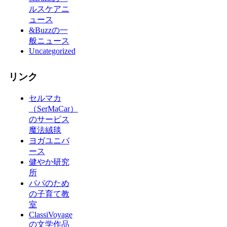
ルスケアニ
ュース
&Buzzの一
般ニュース
Uncategorized
リンク
セルマカ
（SerMaCar）
のサービス
魔法絨毯
ヨガユニバ
ース
健やか研究
所
パパのため
の子育て教
室
ClassiVoyage
の文学作品