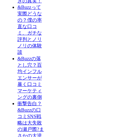
きの真実！
&Buzzって
実際どうな
の？僕の率
直な口コ
ミ、ガチな
評判とノリ
ノリの体験
談
&Buzzの落
とし穴？百
均インフル
エンサーが
暴く口コミ
マーケティ
ングの裏側
衝撃告白？
&Buzzの口
コミSNS戦
略は大失敗
の瀬戸際?ま
さかの大逆