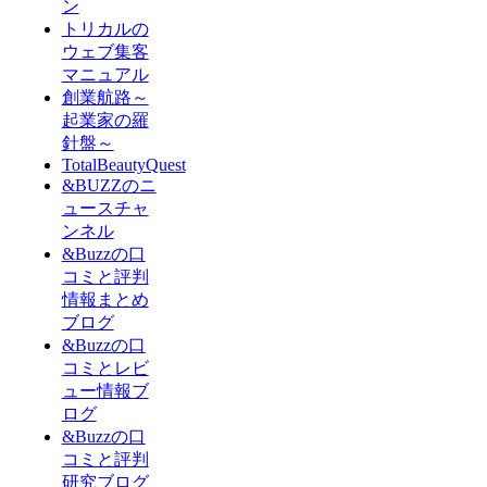
ン
トリカルの
ウェブ集客
マニュアル
創業航路～
起業家の羅
針盤～
TotalBeautyQuest
&BUZZのニ
ュースチャ
ンネル
&Buzzの口
コミと評判
情報まとめ
ブログ
&Buzzの口
コミとレビ
ュー情報ブ
ログ
&Buzzの口
コミと評判
研究ブログ