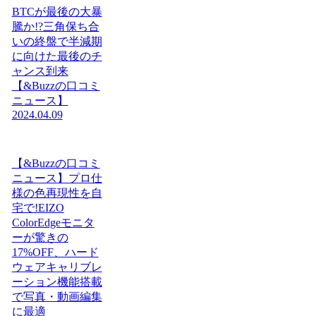
BTCが最後の大暴
騰か!?三角保ち合
いの終盤で半減期
に向けた最後のチ
ャンス到来
【&Buzzの口コミ
ニュース】
2024.04.09
【&Buzzの口コミ
ニュース】プロ仕
様の色再現性を自
宅で!EIZO
ColorEdgeモニタ
ーが驚きの
17%OFF、ハード
ウェアキャリブレ
ーション機能搭載
で写真・動画編集
に最適