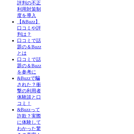
評判の不正
利用対策制
度を導入
【&Buzz】
口コミや評
判は？
口コミで話
題の＆Buzz
とは
口コミで話
題の＆Buzz
を参考に
&Buzzで騙
された？衝
撃の利用者
体験談と口
コミ！
&Buzzって
詐欺？実際
に体験して
わかった驚