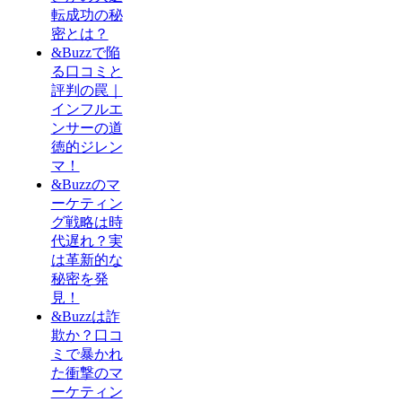
転成功の秘
密とは？
&Buzzで陥
る口コミと
評判の罠｜
インフルエ
ンサーの道
徳的ジレン
マ！
&Buzzのマ
ーケティン
グ戦略は時
代遅れ？実
は革新的な
秘密を発
見！
&Buzzは詐
欺か？口コ
ミで暴かれ
た衝撃のマ
ーケティン