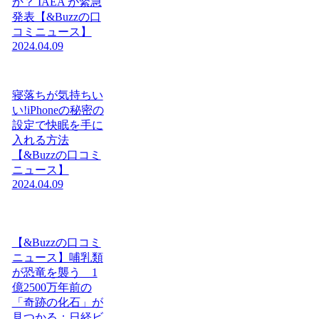
か？ IAEA が緊急
発表【&Buzzの口
コミニュース】
2024.04.09
寝落ちが気持ちい
い!iPhoneの秘密の
設定で快眠を手に
入れる方法
【&Buzzの口コミ
ニュース】
2024.04.09
【&Buzzの口コミ
ニュース】哺乳類
が恐竜を襲う 1
億2500万年前の
「奇跡の化石」が
見つかる：日経ビ