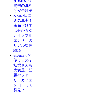
するのか？
驚愕の真相
と安全対策
&Buzz口コ
ミの真実！
表面だけで
は分からな
いインフル
エンサーの
リアルな体
験談
&Buzzって
使えるの？
妊婦さんも
大満足、話
題のファミ
リーカフェ
を口コミで
発見？