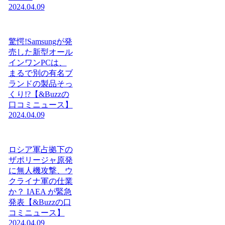
2024.04.09
驚愕!Samsungが発
売した新型オール
インワンPCは、
まるで別の有名ブ
ランドの製品そっ
くり!?【&Buzzの
口コミニュース】
2024.04.09
ロシア軍占拠下の
ザポリージャ原発
に無人機攻撃、ウ
クライナ軍の仕業
か？ IAEA が緊急
発表【&Buzzの口
コミニュース】
2024.04.09