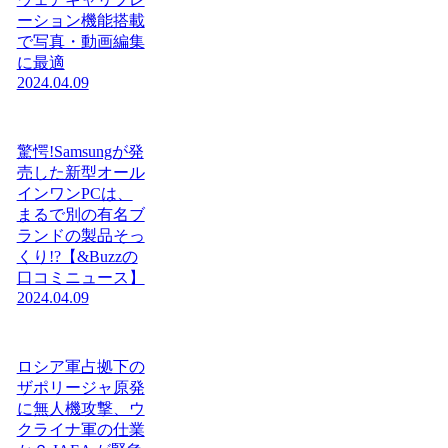
ーション機能搭載
で写真・動画編集
に最適
2024.04.09
驚愕!Samsungが発
売した新型オール
インワンPCは、
まるで別の有名ブ
ランドの製品そっ
くり!?【&Buzzの
口コミニュース】
2024.04.09
ロシア軍占拠下の
ザポリージャ原発
に無人機攻撃、ウ
クライナ軍の仕業