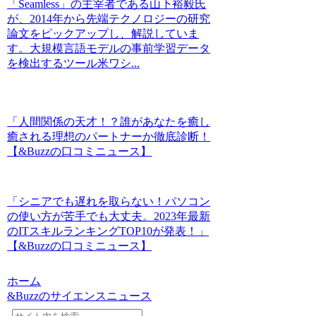
「Seamless」の主宰者である山下裕毅氏
が、2014年から先端テクノロジーの研究
論文をピックアップし、解説していま
す。大規模言語モデルの事前学習データ
を検出するツール米ワシ...
「人間関係の天才！？誰があなたを癒し
癒される理想のパートナーか徹底診断！
【&Buzzの口コミニュース】
「シニアでも遅れを取らない！パソコン
の使い方が苦手でも大丈夫。2023年最新
のITスキルランキングTOP10が発表！」
【&Buzzの口コミニュース】
ホーム
&Buzzのサイエンスニュース