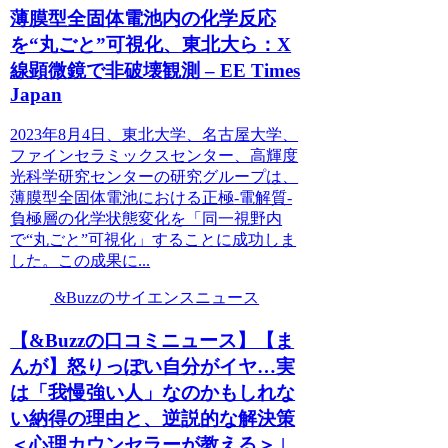
薄膜型全固体電池内の化学反応
を“丸ごと”可視化、東北大ら：X
線顕微鏡で非破壊観測 – EE Times
Japan
2023年8月4日、東北大学、名古屋大学、
ファインセラミックスセンター、高輝度
光科学研究センターの研究グループは、
薄膜型全固体電池における正極-電解質-
負極層の化学状態変化を「同一視野内
で“丸ごと”可視化」することに成功しま
した。この成果に...
&Buzzのサイエンスニュース
【&Buzzの口コミニュース】【ま
んが】怒りっぽい自分がイヤ…実
は「我慢強い人」なのかもしれな
い納得の理由と、逆説的な解決策
＜心理カウンセラーが教える＞ |