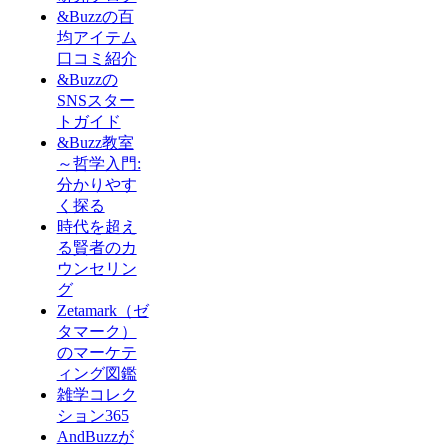
&Buzzの百
均アイテム
口コミ紹介
&Buzzの
SNSスター
トガイド
&Buzz教室
～哲学入門:
分かりやす
く探る
時代を超え
る賢者のカ
ウンセリン
グ
Zetamark（ゼ
タマーク）
のマーケテ
ィング図鑑
雑学コレク
ション365
AndBuzzが