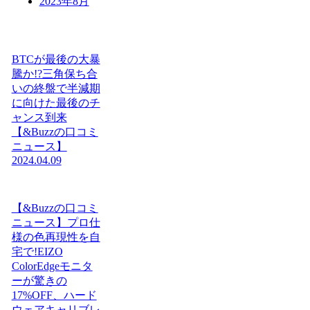
2023年8月
BTCが最後の大暴
騰か!?三角保ち合
いの終盤で半減期
に向けた最後のチ
ャンス到来
【&Buzzの口コミ
ニュース】
2024.04.09
【&Buzzの口コミ
ニュース】プロ仕
様の色再現性を自
宅で!EIZO
ColorEdgeモニタ
ーが驚きの
17%OFF、ハード
ウェアキャリブレ