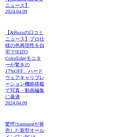
ニュース】
2024.04.09
【&Buzzの口コミ
ニュース】プロ仕
様の色再現性を自
宅で!EIZO
ColorEdgeモニタ
ーが驚きの
17%OFF、ハード
ウェアキャリブレ
ーション機能搭載
で写真・動画編集
に最適
2024.04.09
驚愕!Samsungが発
売した新型オール
インワンPCは、