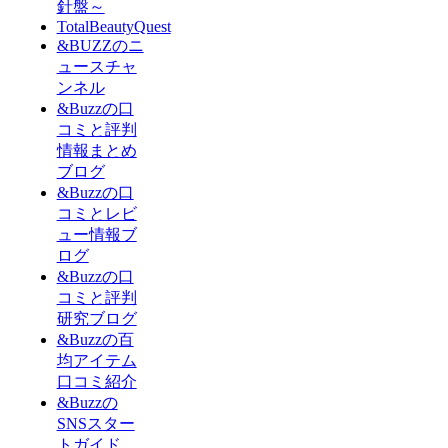
針盤～
TotalBeautyQuest
&BUZZのニ
ュースチャ
ンネル
&Buzzの口
コミと評判
情報まとめ
ブログ
&Buzzの口
コミとレビ
ュー情報ブ
ログ
&Buzzの口
コミと評判
研究ブログ
&Buzzの百
均アイテム
口コミ紹介
&Buzzの
SNSスター
トガイド