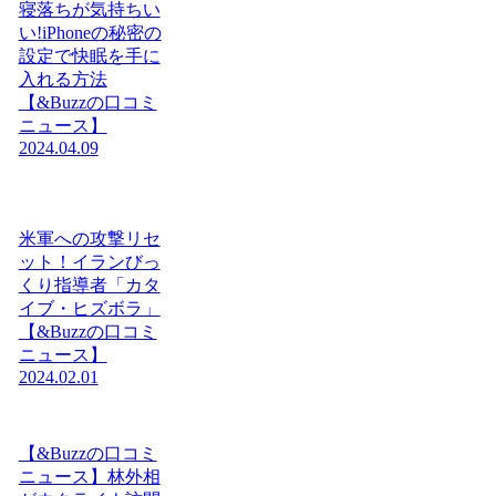
寝落ちが気持ちい
い!iPhoneの秘密の
設定で快眠を手に
入れる方法
【&Buzzの口コミ
ニュース】
2024.04.09
米軍への攻撃リセ
ット！イランびっ
くり指導者「カタ
イブ・ヒズボラ」
【&Buzzの口コミ
ニュース】
2024.02.01
【&Buzzの口コミ
ニュース】林外相