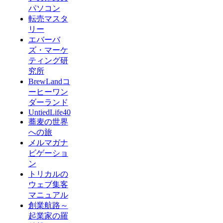
パソコン
転売マスタ
リー
エバーバ
ズ・マーケ
ティング研
究所
BrewLandコ
ーヒーワン
ダーランド
UntiedLife40
蕎麦の世界
への旅
メルマガナ
ビゲーショ
ン
トリカルの
ウェブ集客
マニュアル
創業航路～
起業家の羅