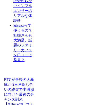
は分からな
いインフル
エンサーの
リアルな体
験談
&Buzzって
使えるの？
妊婦さんも
大満足、話
題のファミ
リーカフェ
を口コミで
発見？
BTCが最後の大暴
騰か!?三角保ち合
いの終盤で半減期
に向けた最後のチ
ャンス到来
【&Buzzの口コミ