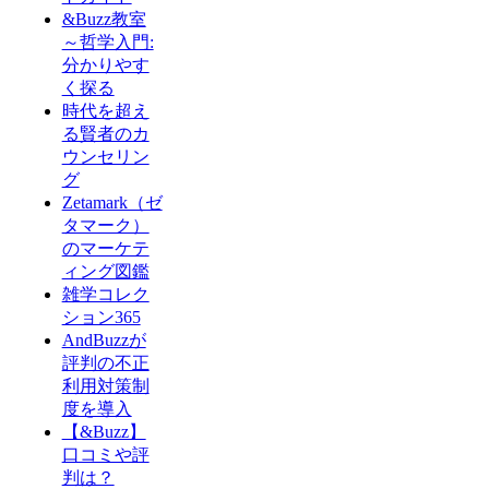
&Buzz教室
～哲学入門:
分かりやす
く探る
時代を超え
る賢者のカ
ウンセリン
グ
Zetamark（ゼ
タマーク）
のマーケテ
ィング図鑑
雑学コレク
ション365
AndBuzzが
評判の不正
利用対策制
度を導入
【&Buzz】
口コミや評
判は？