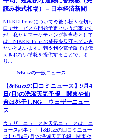
平均、短期的な過熱に警戒感（先
読み株式相場） – 日本経済新聞
NIKKEI Primeについて今後も様々な切り
口でサービスを開始予定という記事です
が、私たちマーケティング担当者として
は、NIKKEI Primeの成長を見守っていき
たいと思います。朝夕刊や電子版では伝
えきれない情報を提供することで、よ
り...
&Buzzの一般ニュース
【&Buzzの口コミニュース】9月4
日(月)の洗濯天気予報 関東や仙
台は外干しNG – ウェザーニュー
ス
ウェザーニュースお天気ニュースは、ニ
ュース記事：「【&Buzzの口コミニュー
ス】9月4日(月)の洗濯天気予報 関東や