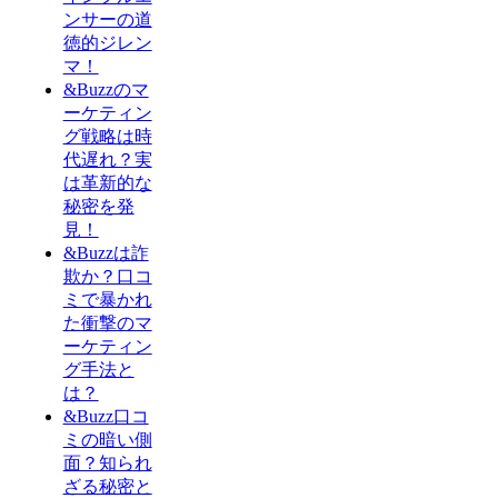
ンサーの道
徳的ジレン
マ！
&Buzzのマ
ーケティン
グ戦略は時
代遅れ？実
は革新的な
秘密を発
見！
&Buzzは詐
欺か？口コ
ミで暴かれ
た衝撃のマ
ーケティン
グ手法と
は？
&Buzz口コ
ミの暗い側
面？知られ
ざる秘密と