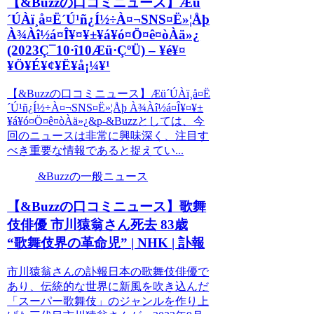
【&Buzzの口コミニュース】Æü
´ÚÀï¸å¤Ë´Ú¹ñ¿Í½÷À­¤¬SNS¤Ë»¦Åþ
À¾Àî½á¤Î¥¤¥±¥á¥ó¤Ö¤ê¤òÀä»¿
(2023Ç¯10·î10Æü·ÇºÜ) – ¥é¥¤
¥Ö¥É¥¢¥Ë¥å¡¼¥¹
【&Buzzの口コミニュース】Æü´ÚÀï¸å¤Ë
´Ú¹ñ¿Í½÷À­¤¬SNS¤Ë»¦Åþ À¾Àî½á¤Î¥¤¥±
¥á¥ó¤Ö¤ê¤òÀä»¿&p-&Buzzとしては、今
回のニュースは非常に興味深く、注目す
べき重要な情報であると捉えてい...
&Buzzの一般ニュース
【&Buzzの口コミニュース】歌舞
伎俳優 市川猿翁さん死去 83歳
“歌舞伎界の革命児” | NHK | 訃報
市川猿翁さんの訃報日本の歌舞伎俳優で
あり、伝統的な世界に新風を吹き込んだ
「スーパー歌舞伎」のジャンルを作り上