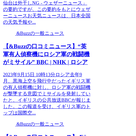
仙台は外干しNG - ウェザーニュース」
の要約ですが、この要約をもとにウェザ
ーニュースお天気ニュースは、日本全国
の天気予報や...
&Buzzの一般ニュース
【&Buzzの口コミニュース】“英
軍有人偵察機にロシア軍の戦闘機
がミサイル” BBC | NHK | ロシア
2023年9月15日 10時13分ロシア去年9
月、黒海上空を飛行中だったイギリス軍
の有人偵察機に対し、ロシア軍の戦闘機
が撃墜する意図でミサイルを発射してい
たと、イギリスの公共放送BBCが報じま
した。この報道を受け、イギリス軍のト
ップは国際空...
&Buzzの一般ニュース