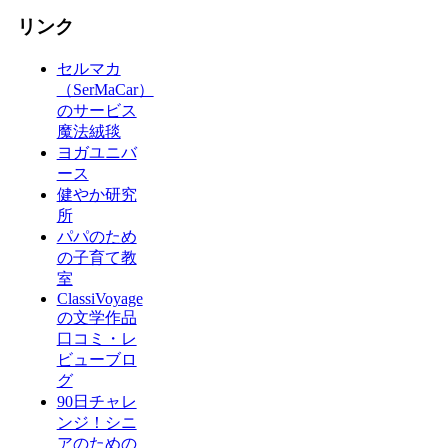
リンク
セルマカ
（SerMaCar）
のサービス
魔法絨毯
ヨガユニバ
ース
健やか研究
所
パパのため
の子育て教
室
ClassiVoyage
の文学作品
口コミ・レ
ビューブロ
グ
90日チャレ
ンジ！シニ
アのための