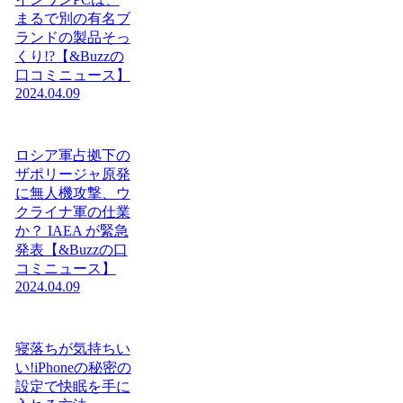
まるで別の有名ブ
ランドの製品そっ
くり!?【&Buzzの
口コミニュース】
2024.04.09
ロシア軍占拠下の
ザポリージャ原発
に無人機攻撃、ウ
クライナ軍の仕業
か？ IAEA が緊急
発表【&Buzzの口
コミニュース】
2024.04.09
寝落ちが気持ちい
い!iPhoneの秘密の
設定で快眠を手に