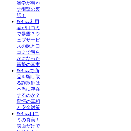
雑学が明か
す衝撃の裏
話！
&Buzz利用
者が口コミ
で暴露？ウ
ェブサービ
スの罠と口
コミで明ら
かになった
衝撃の真実
&Buzzで商
品を騙し取
る詐欺師は
本当に存在
するのか？
驚愕の真相
と安全対策
&Buzz口コ
ミの真実！
表面だけで