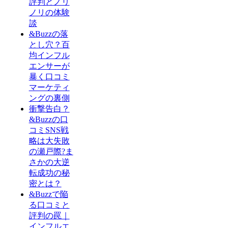
評判とノリ
ノリの体験
談
&Buzzの落
とし穴？百
均インフル
エンサーが
暴く口コミ
マーケティ
ングの裏側
衝撃告白？
&Buzzの口
コミSNS戦
略は大失敗
の瀬戸際?ま
さかの大逆
転成功の秘
密とは？
&Buzzで陥
る口コミと
評判の罠｜
インフルエ