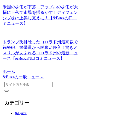
米国の株価が下落、アップルの株価が大
幅に下落で市場を揺るがす！ディフェン
シブ株は上昇し支えに！【&Buzzの口コ
ミニュース】
トランプ氏排除したコロラド州最高裁で
銃発砲、警備員から鍵奪い侵入！驚きと
スリルがあふれるコロラド州の最新ニュ
ース【&Buzzの口コミニュース】
ホーム
&Buzzの一般ニュース
カテゴリー
&Buzz