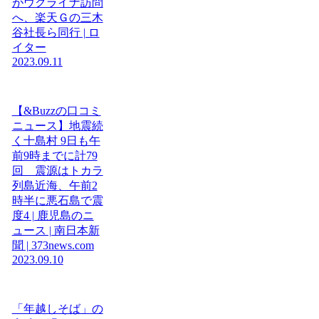
がウクライナ訪問
へ、楽天Ｇの三木
谷社長ら同行 | ロ
イター
2023.09.11
【&Buzzの口コミ
ニュース】地震続
く十島村 9日も午
前9時までに計79
回 震源はトカラ
列島近海、午前2
時半に悪石島で震
度4 | 鹿児島のニ
ュース | 南日本新
聞 | 373news.com
2023.09.10
「年越しそば」の