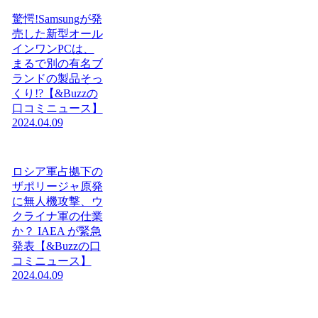
驚愕!Samsungが発
売した新型オール
インワンPCは、
まるで別の有名ブ
ランドの製品そっ
くり!?【&Buzzの
口コミニュース】
2024.04.09
ロシア軍占拠下の
ザポリージャ原発
に無人機攻撃、ウ
クライナ軍の仕業
か？ IAEA が緊急
発表【&Buzzの口
コミニュース】
2024.04.09