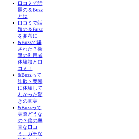
口コミで話
題の＆Buzz
とは
口コミで話
題の＆Buzz
を参考に
&Buzzで騙
された？衝
撃の利用者
体験談と口
コミ！
&Buzzって
詐欺？実際
に体験して
わかった驚
きの真実！
&Buzzって
実際どうな
の？僕の率
直な口コ
ミ、ガチな