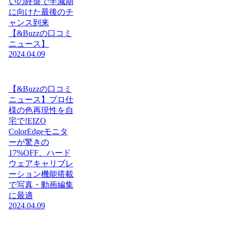
いの終盤で半減期
に向けた最後のチ
ャンス到来
【&Buzzの口コミ
ニュース】
2024.04.09
【&Buzzの口コミ
ニュース】プロ仕
様の色再現性を自
宅で!EIZO
ColorEdgeモニタ
ーが驚きの
17%OFF、ハード
ウェアキャリブレ
ーション機能搭載
で写真・動画編集
に最適
2024.04.09