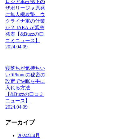
ロシア軍占拠下の
ザポリージャ原発
に無人機攻撃、ウ
クライナ軍の仕業
か？ IAEA が緊急
発表【&Buzzの口
コミニュース】
2024.04.09
寝落ちが気持ちい
い!iPhoneの秘密の
設定で快眠を手に
入れる方法
【&Buzzの口コミ
ニュース】
2024.04.09
アーカイブ
2024年4月