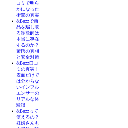
コミで明ら
かになった
衝撃の真実
&Buzzで商
品を騙し取
る詐欺師は
本当に存在
するのか？
驚愕の真相
と安全対策
&Buzz口コ
ミの真実！
表面だけで
は分からな
いインフル
エンサーの
リアルな体
験談
&Buzzって
使えるの？
妊婦さんも