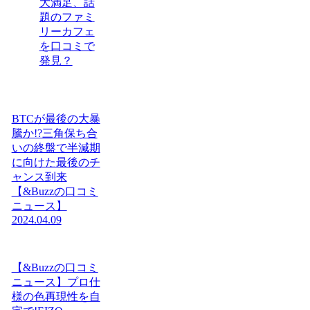
大満足、話
題のファミ
リーカフェ
を口コミで
発見？
BTCが最後の大暴
騰か!?三角保ち合
いの終盤で半減期
に向けた最後のチ
ャンス到来
【&Buzzの口コミ
ニュース】
2024.04.09
【&Buzzの口コミ
ニュース】プロ仕
様の色再現性を自