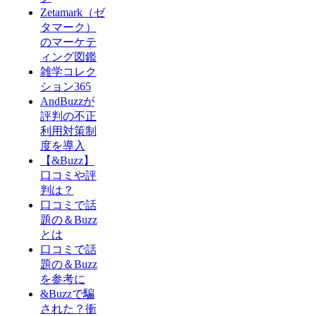
Zetamark（ゼ
タマーク）
のマーケテ
ィング図鑑
雑学コレク
ション365
AndBuzzが
評判の不正
利用対策制
度を導入
【&Buzz】
口コミや評
判は？
口コミで話
題の＆Buzz
とは
口コミで話
題の＆Buzz
を参考に
&Buzzで騙
された？衝