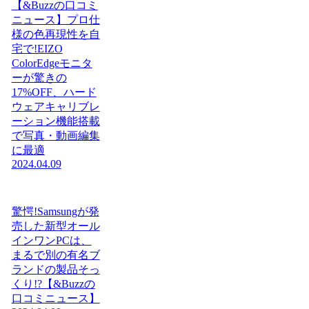
【&Buzzの口コミ
ニュース】プロ仕
様の色再現性を自
宅で!EIZO
ColorEdgeモニタ
ーが驚きの
17%OFF、ハード
ウェアキャリブレ
ーション機能搭載
で写真・動画編集
に最適
2024.04.09
驚愕!Samsungが発
売した新型オール
インワンPCは、
まるで別の有名ブ
ランドの製品そっ
くり!?【&Buzzの
口コミニュース】