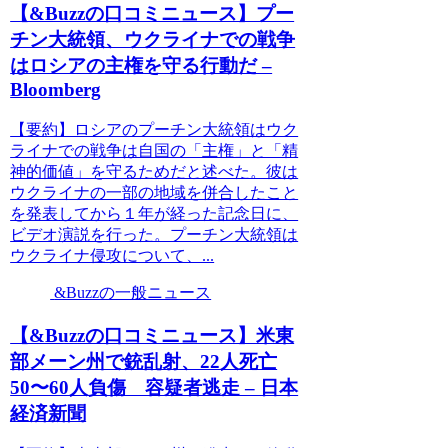
【&Buzzの口コミニュース】プー
チン大統領、ウクライナでの戦争
はロシアの主権を守る行動だ –
Bloomberg
【要約】ロシアのプーチン大統領はウク
ライナでの戦争は自国の「主権」と「精
神的価値」を守るためだと述べた。彼は
ウクライナの一部の地域を併合したこと
を発表してから１年が経った記念日に、
ビデオ演説を行った。プーチン大統領は
ウクライナ侵攻について、...
&Buzzの一般ニュース
【&Buzzの口コミニュース】米東
部メーン州で銃乱射、22人死亡
50〜60人負傷 容疑者逃走 – 日本
経済新聞