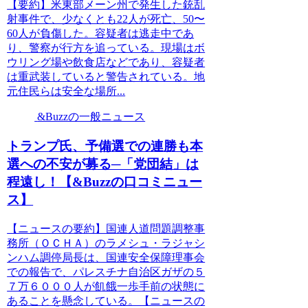
【要約】米東部メーン州で発生した銃乱
射事件で、少なくとも22人が死亡、50〜
60人が負傷した。容疑者は逃走中であ
り、警察が行方を追っている。現場はボ
ウリング場や飲食店などであり、容疑者
は重武装していると警告されている。地
元住民らは安全な場所...
&Buzzの一般ニュース
トランプ氏、予備選での連勝も本
選への不安が募る─「党団結」は
程遠し！【&Buzzの口コミニュー
ス】
【ニュースの要約】国連人道問題調整事
務所（ＯＣＨＡ）のラメシュ・ラジャシ
ンハム調停局長は、国連安全保障理事会
での報告で、パレスチナ自治区ガザの５
７万６０００人が飢餓一歩手前の状態に
あることを懸念している。【ニュースの