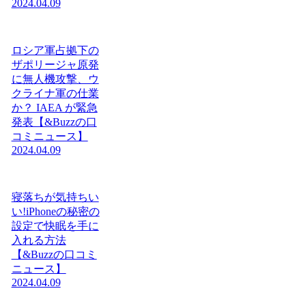
2024.04.09
ロシア軍占拠下の
ザポリージャ原発
に無人機攻撃、ウ
クライナ軍の仕業
か？ IAEA が緊急
発表【&Buzzの口
コミニュース】
2024.04.09
寝落ちが気持ちい
い!iPhoneの秘密の
設定で快眠を手に
入れる方法
【&Buzzの口コミ
ニュース】
2024.04.09