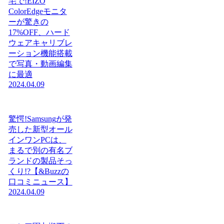
宅で!EIZO
ColorEdgeモニタ
ーが驚きの
17%OFF、ハード
ウェアキャリブレ
ーション機能搭載
で写真・動画編集
に最適
2024.04.09
驚愕!Samsungが発
売した新型オール
インワンPCは、
まるで別の有名ブ
ランドの製品そっ
くり!?【&Buzzの
口コミニュース】
2024.04.09