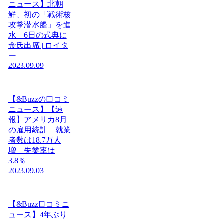
ニュース】北朝
鮮、初の「戦術核
攻撃潜水艦」を進
水 6日の式典に
金氏出席 | ロイタ
ー
2023.09.09
【&Buzzの口コミ
ニュース】【速
報】アメリカ8月
の雇用統計 就業
者数は18.7万人
増 失業率は
3.8％
2023.09.03
【&Buzz口コミニ
ュース】4年ぶり