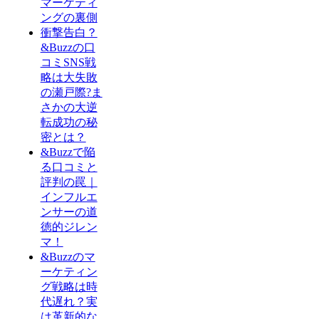
マーケティ
ングの裏側
衝撃告白？
&Buzzの口
コミSNS戦
略は大失敗
の瀬戸際?ま
さかの大逆
転成功の秘
密とは？
&Buzzで陥
る口コミと
評判の罠｜
インフルエ
ンサーの道
徳的ジレン
マ！
&Buzzのマ
ーケティン
グ戦略は時
代遅れ？実
は革新的な