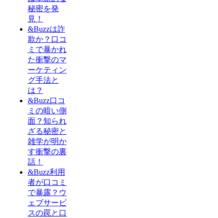
秘密を発
見！
&Buzzは詐
欺か？口コ
ミで暴かれ
た衝撃のマ
ーケティン
グ手法と
は？
&Buzz口コ
ミの暗い側
面？知られ
ざる秘密と
雑学が明か
す衝撃の裏
話！
&Buzz利用
者が口コミ
で暴露？ウ
ェブサービ
スの罠と口