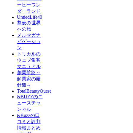
ーヒーワン
ダーランド
UntiedLife40
蕎麦の世界
への旅
メルマガナ
ビゲーショ
ン
トリカルの
ウェブ集客
マニュアル
創業航路～
起業家の羅
針盤～
TotalBeautyQuest
&BUZZのニ
ュースチャ
ンネル
&Buzzの口
コミと評判
情報まとめ