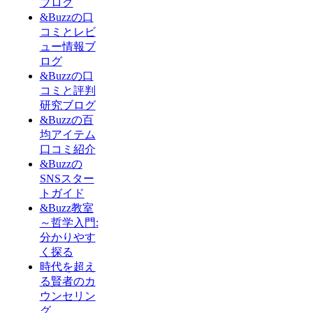
ブログ
&Buzzの口
コミとレビ
ュー情報ブ
ログ
&Buzzの口
コミと評判
研究ブログ
&Buzzの百
均アイテム
口コミ紹介
&Buzzの
SNSスター
トガイド
&Buzz教室
～哲学入門:
分かりやす
く探る
時代を超え
る賢者のカ
ウンセリン
グ