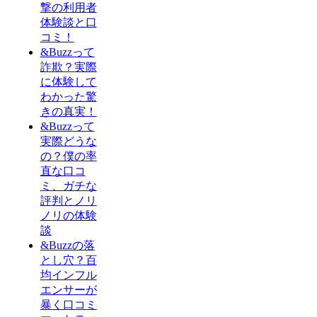
撃の利用者
体験談と口
コミ！
&Buzzって
詐欺？実際
に体験して
わかった驚
きの真実！
&Buzzって
実際どうな
の？僕の率
直な口コ
ミ、ガチな
評判とノリ
ノリの体験
談
&Buzzの落
とし穴？百
均インフル
エンサーが
暴く口コミ