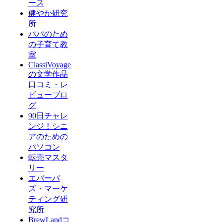
ース
健やか研究
所
パパのため
の子育て教
室
ClassiVoyage
の文学作品
口コミ・レ
ビューブロ
グ
90日チャレ
ンジ！シニ
アのための
パソコン
転売マスタ
リー
エバーバ
ズ・マーケ
ティング研
究所
BrewLandコ