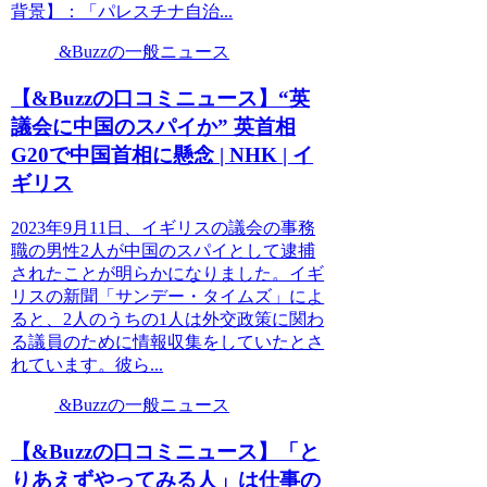
背景】：「パレスチナ自治...
&Buzzの一般ニュース
【&Buzzの口コミニュース】“英
議会に中国のスパイか” 英首相
G20で中国首相に懸念 | NHK | イ
ギリス
2023年9月11日、イギリスの議会の事務
職の男性2人が中国のスパイとして逮捕
されたことが明らかになりました。イギ
リスの新聞「サンデー・タイムズ」によ
ると、2人のうちの1人は外交政策に関わ
る議員のために情報収集をしていたとさ
れています。彼ら...
&Buzzの一般ニュース
【&Buzzの口コミニュース】「と
りあえずやってみる人」は仕事の