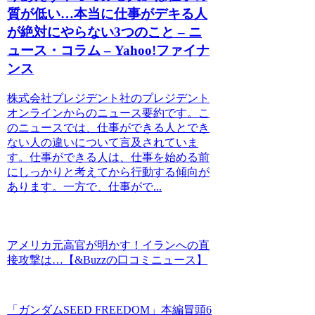
質が低い…本当に仕事がデキる人
が絶対にやらない3つのこと – ニ
ュース・コラム – Yahoo!ファイナ
ンス
株式会社プレジデント社のプレジデント
オンラインからのニュース要約です。こ
のニュースでは、仕事ができる人とでき
ない人の違いについて言及されていま
す。仕事ができる人は、仕事を始める前
にしっかりと考えてから行動する傾向が
あります。一方で、仕事がで...
アメリカ元高官が明かす！イランへの直
接攻撃は…【&Buzzの口コミニュース】
「ガンダムSEED FREEDOM」本編冒頭6