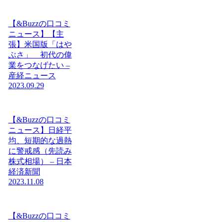
【&Buzzの口コミ
ニュース】【主
張】米国版「はや
ぶさ」 初代の偉
業をつなげたい –
産経ニュース
2023.09.29
【&Buzzの口コミ
ニュース】日経平
均、短期的な過熱
に警戒感（先読み
株式相場） – 日本
経済新聞
2023.11.08
【&Buzzの口コミ