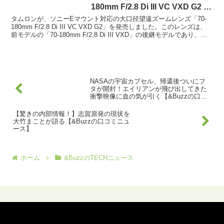
180mm F/2.8 Di III VC VXD G2 –
デジカメ Watch
タムロンが、ソニーEマウント対応の大口径望遠ズームレンズ「70-
180mm F/2.8 Di III VC VXD G2」を発売しました。このレンズは、
前モデルの「70-180mm F/2.8 Di III VXD」の後継モデルであり、手
ブ...
NASAの宇宙カプセル、帰還後ついにフ
タが開封！エイリアンが飛び出してきた
衝撃映像に血の気が引く【&Buzzの口コ
ミニュース】
【驚きの内部情報！】志賀原発の現状を
大竹まことが語る【&Buzzの口コミニュ
ース】
ホーム
&BuzzのTECHニュース