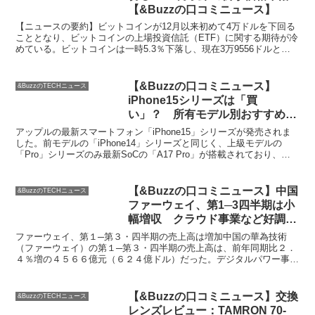
【&Buzzの口コミニュース】
【ニュースの要約】ビットコインが12月以来初めて4万ドルを下回る
こととなり、ビットコインの上場投資信託（ETF）に関する期待が冷
めている。ビットコインは一時5.3％下落し、現在3万9556ドルとな
っている。この下落は、仮想通貨全体の下落基調...
【&Buzzの口コミニュース】
&BuzzのTECHニュース
iPhone15シリーズは「買
い」？ 所有モデル別おすすめ度
| M＆A Online – M&Aをもっと身
アップルの最新スマートフォン「iPhone15」シリーズが発売されま
近に。
した。前モデルの「iPhone14」シリーズと同じく、上級モデルの
「Pro」シリーズのみ最新SoCの「A17 Pro」が搭載されており、カ
メラの光学ズーム倍率も引き上げられ...
【&Buzzの口コミニュース】中国
&BuzzのTECHニュース
ファーウェイ、第1─3四半期は小
幅増収 クラウド事業など好調 |
ロイター
ファーウェイ、第１─第３・四半期の売上高は増加中国の華為技術
（ファーウェイ）の第１─第３・四半期の売上高は、前年同期比２．
４％増の４５６６億元（６２４億ドル）だった。デジタルパワー事業
とクラウド事業の拡大、自動車部品事業の競争力向上が売上高...
【&Buzzの口コミニュース】交換
&BuzzのTECHニュース
レンズレビュー：TAMRON 70-