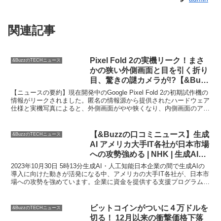
関連記事
Pixel Fold 2の実機リーク！まさ
&BuzzのTECHニュース
かの狭い外側画面と目を引く折り
目、驚きの謎カメラが!?【&Buzz
の口コミニュース】
【ニュースの要約】現在開発中のGoogle Pixel Fold 2の初期試作機の
情報がリークされました。匿名の情報源から提供されたハードウェア
仕様と実機写真によると、外側画面がやや狭くなり、内側画面のアス
ペクト比は正方形に近づいています。...
【&Buzzの口コミニュース】生成
&BuzzのTECHニュース
AI アメリカ大手IT各社が日本市場
への攻勢強める | NHK | 生成AI・
人工知能
2023年10月30日 5時13分生成AI・人工知能日本企業の間で生成AIの
導入に向けた動きが活発になる中、アメリカの大手IT各社が、日本市
場への攻勢を強めています。企業に資金を提供する支援プログラムを
相次いで打ち出し、国産の生成AIとの競...
ビットコインがついに４万ドルを
&BuzzのTECHニュース
切る！ 12月以来の衝撃価格下落