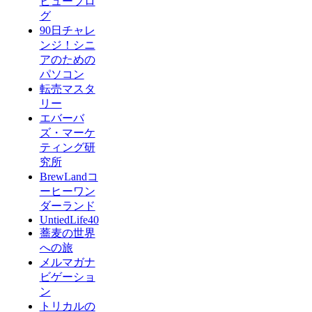
ビューブロ
グ
90日チャレ
ンジ！シニ
アのための
パソコン
転売マスタ
リー
エバーバ
ズ・マーケ
ティング研
究所
BrewLandコ
ーヒーワン
ダーランド
UntiedLife40
蕎麦の世界
への旅
メルマガナ
ビゲーショ
ン
トリカルの