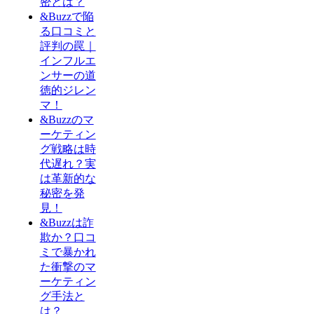
密とは？
&Buzzで陥
る口コミと
評判の罠｜
インフルエ
ンサーの道
徳的ジレン
マ！
&Buzzのマ
ーケティン
グ戦略は時
代遅れ？実
は革新的な
秘密を発
見！
&Buzzは詐
欺か？口コ
ミで暴かれ
た衝撃のマ
ーケティン
グ手法と
は？