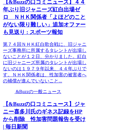
【&Buzzの口コミニュース】４４
年ぶり旧ジャニーズ紅白出場ゼ
ロ ＮＨＫ関係者「よほどのこと
がない限り難しい」追加オファー
も見送り : スポーツ報知
第７４回ＮＨＫ紅白歌合戦に、旧ジャニ
ーズ事務所に所属するタレントが出場し
ないことが１２日、分かりました。紅白
に旧ジャニーズ所属のタレントが出場し
ないのは１９７９年以来、４４年ぶりで
す。ＮＨＫ関係者は、性加害の被害者へ
の補償が進んでいないこと...
&Buzzの一般ニュース
【&Buzzの口コミニュース】ジャ
ニー喜多川氏のギネス記録をHP
から削除 性加害問題報告を受け
| 毎日新聞