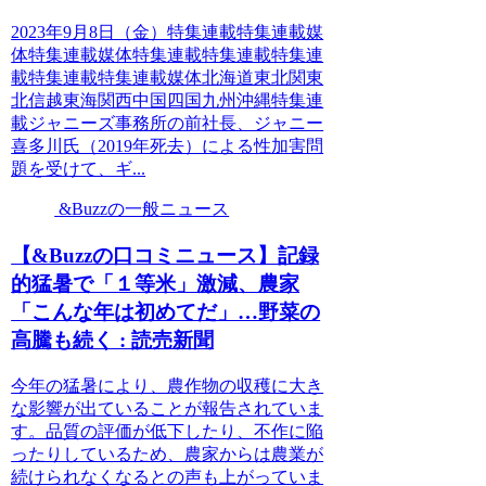
2023年9月8日（金）特集連載特集連載媒
体特集連載媒体特集連載特集連載特集連
載特集連載特集連載媒体北海道東北関東
北信越東海関西中国四国九州沖縄特集連
載ジャニーズ事務所の前社長、ジャニー
喜多川氏（2019年死去）による性加害問
題を受けて、ギ...
&Buzzの一般ニュース
【&Buzzの口コミニュース】記録
的猛暑で「１等米」激減、農家
「こんな年は初めてだ」…野菜の
高騰も続く : 読売新聞
今年の猛暑により、農作物の収穫に大き
な影響が出ていることが報告されていま
す。品質の評価が低下したり、不作に陥
ったりしているため、農家からは農業が
続けられなくなるとの声も上がっていま