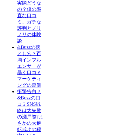
実際どうな
の？僕の率
直な口コ
ミ、ガチな
評判とノリ
ノリの体験
談
&Buzzの落
とし穴？百
均インフル
エンサーが
暴く口コミ
マーケティ
ングの裏側
衝撃告白？
&Buzzの口
コミSNS戦
略は大失敗
の瀬戸際?ま
さかの大逆
転成功の秘