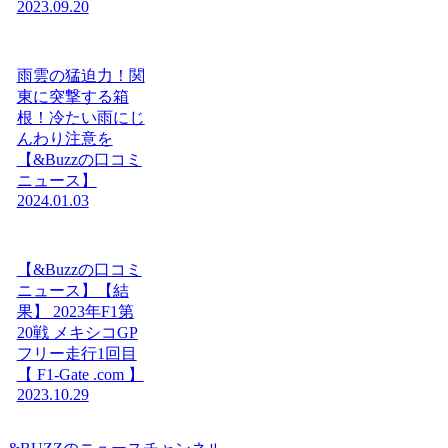
2023.09.20
雨雲の猛迫力！関
東に突撃する箱
根！冷たい雨にじ
んわり注意を
【&Buzzの口コミ
ニュース】
2024.01.03
【&Buzzの口コミ
ニュース】【結
果】 2023年F1第
20戦 メキシコGP
フリー走行1回目
【 F1-Gate .com 】
2023.10.29