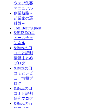
ウェブ集客
マニュアル
創業航路～
起業家の羅
針盤～
TotalBeautyQuest
&BUZZのニ
ュースチャ
ンネル
&Buzzの口
コミと評判
情報まとめ
ブログ
&Buzzの口
コミとレビ
ュー情報ブ
ログ
&Buzzの口
コミと評判
研究ブログ
&Buzzの百