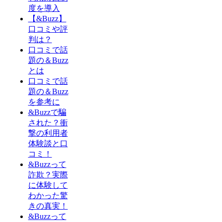
度を導入
【&Buzz】
口コミや評
判は？
口コミで話
題の＆Buzz
とは
口コミで話
題の＆Buzz
を参考に
&Buzzで騙
された？衝
撃の利用者
体験談と口
コミ！
&Buzzって
詐欺？実際
に体験して
わかった驚
きの真実！
&Buzzって