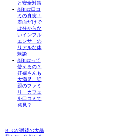
と安全対策
&Buzz口コ
ミの真実！
表面だけで
は分からな
いインフル
エンサーの
リアルな体
験談
&Buzzって
使えるの？
妊婦さんも
大満足、話
題のファミ
リーカフェ
を口コミで
発見？
BTCが最後の大暴