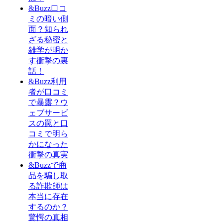
&Buzz口コ
ミの暗い側
面？知られ
ざる秘密と
雑学が明か
す衝撃の裏
話！
&Buzz利用
者が口コミ
で暴露？ウ
ェブサービ
スの罠と口
コミで明ら
かになった
衝撃の真実
&Buzzで商
品を騙し取
る詐欺師は
本当に存在
するのか？
驚愕の真相