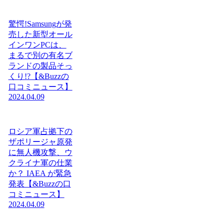
驚愕!Samsungが発
売した新型オール
インワンPCは、
まるで別の有名ブ
ランドの製品そっ
くり!?【&Buzzの
口コミニュース】
2024.04.09
ロシア軍占拠下の
ザポリージャ原発
に無人機攻撃、ウ
クライナ軍の仕業
か？ IAEA が緊急
発表【&Buzzの口
コミニュース】
2024.04.09