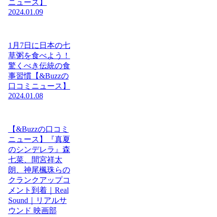
ニュース】
2024.01.09
1月7日に日本の七
草粥を食べよう！
驚くべき伝統の食
事習慣【&Buzzの
口コミニュース】
2024.01.08
【&Buzzの口コミ
ニュース】『真夏
のシンデレラ』森
七菜、間宮祥太
朗、神尾楓珠らの
クランクアップコ
メント到着｜Real
Sound｜リアルサ
ウンド 映画部