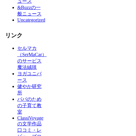
ュース
&Buzzの一
般ニュース
Uncategorized
リンク
セルマカ
（SerMaCar）
のサービス
魔法絨毯
ヨガユニバ
ース
健やか研究
所
パパのため
の子育て教
室
ClassiVoyage
の文学作品
口コミ・レ