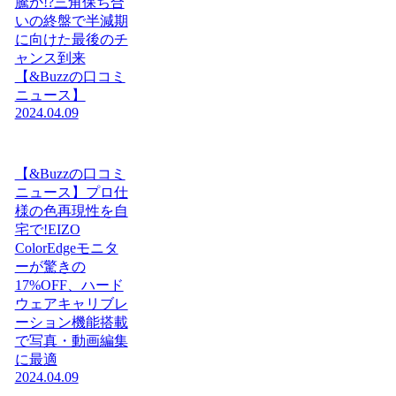
騰か!?三角保ち合
いの終盤で半減期
に向けた最後のチ
ャンス到来
【&Buzzの口コミ
ニュース】
2024.04.09
【&Buzzの口コミ
ニュース】プロ仕
様の色再現性を自
宅で!EIZO
ColorEdgeモニタ
ーが驚きの
17%OFF、ハード
ウェアキャリブレ
ーション機能搭載
で写真・動画編集
に最適
2024.04.09