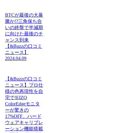
BTCが最後の大暴
騰か!?三角保ち合
いの終盤で半減期
に向けた最後のチ
ャンス到来
【&Buzzの口コミ
ニュース】
2024.04.09
【&Buzzの口コミ
ニュース】プロ仕
様の色再現性を自
宅で!EIZO
ColorEdgeモニタ
ーが驚きの
17%OFF、ハード
ウェアキャリブレ
ーション機能搭載