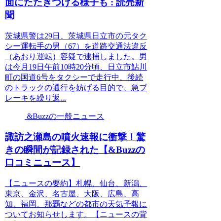
面にたたきつける様子も : 読売新
聞
茨城県警は29日、茨城県日立市の元タク
シー運転手の男（67）を道路交通法違反
（あおり運転）容疑で逮捕しました。男
は今月19日午前10時20分頃、日立市鮎川
町の国道6号をタクシーで走行中、後続
のトラックの通行を妨げる目的で、急ブ
レーキを繰り返...
&Buzzの一般ニュース
諏訪之瀬島の噴火速報に衝撃！驚
きの瞬間が記録された【&Buzzの
口コミニュース】
【ニュースの要約】札幌、仙台、新潟、
東京、金沢、名古屋、大阪、広島、高
知、福岡、那覇などの都市の天気予報に
ついてお知らせします。【ニュースの背