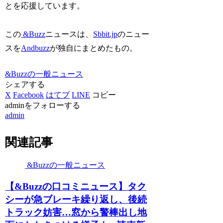
とを応援しています。
この
&Buzz
ニュースは、
Sbbit.jp
のニュー
スを
Andbuzz
が独自にまとめたもの。
&Buzzの一般ニュース
シェアする
X
Facebook
はてブ
LINE
コピー
adminをフォローする
admin
関連記事
&Buzzの一般ニュース
【&Buzzの口コミニュース】タク
シーが急ブレーキ繰り返し、後続
トラック妨害…窓から警棒出し地