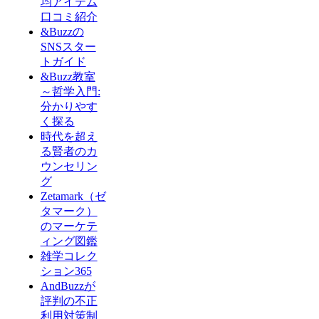
均アイテム
口コミ紹介
&Buzzの
SNSスター
トガイド
&Buzz教室
～哲学入門:
分かりやす
く探る
時代を超え
る賢者のカ
ウンセリン
グ
Zetamark（ゼ
タマーク）
のマーケテ
ィング図鑑
雑学コレク
ション365
AndBuzzが
評判の不正
利用対策制