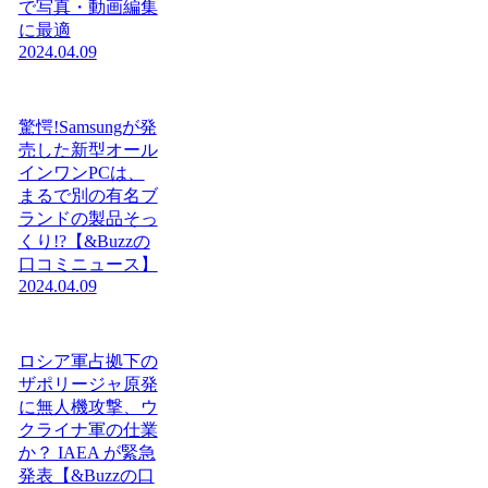
で写真・動画編集
に最適
2024.04.09
驚愕!Samsungが発
売した新型オール
インワンPCは、
まるで別の有名ブ
ランドの製品そっ
くり!?【&Buzzの
口コミニュース】
2024.04.09
ロシア軍占拠下の
ザポリージャ原発
に無人機攻撃、ウ
クライナ軍の仕業
か？ IAEA が緊急
発表【&Buzzの口