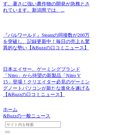
す。暑さに強い農作物の開発が急務とさ
れています。新潟県では、...
『パルワールド』Steamの同接数が200万
を突破し、記録更新中！毎日の売上も驚
異的な勢い【&Buzzの口コミニュース】
日本エイサー、ゲーミングブランド
「Nitro」から待望の新製品「Nitro V
15」登場！クリエイター必見のゲーミン
グノートパソコンが新たな進化を遂げる
【&Buzzの口コミニュース】
ホーム
&Buzzの一般ニュース