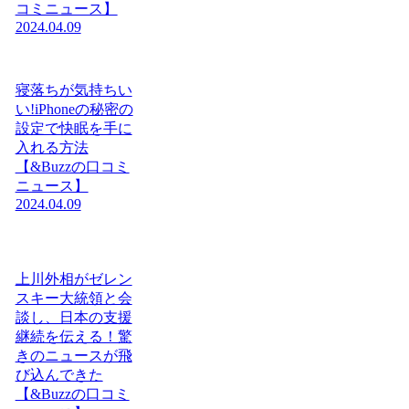
コミニュース】
2024.04.09
寝落ちが気持ちい
い!iPhoneの秘密の
設定で快眠を手に
入れる方法
【&Buzzの口コミ
ニュース】
2024.04.09
上川外相がゼレン
スキー大統領と会
談し、日本の支援
継続を伝える！驚
きのニュースが飛
び込んできた
【&Buzzの口コミ