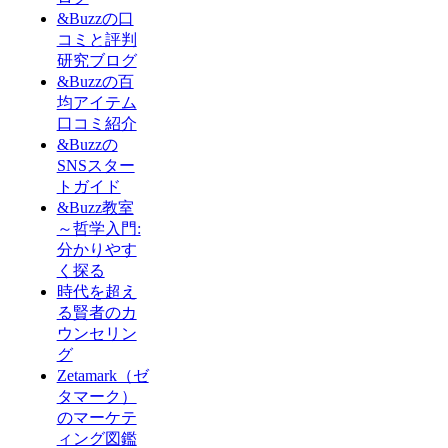
&Buzzの口
コミと評判
研究ブログ
&Buzzの百
均アイテム
口コミ紹介
&Buzzの
SNSスター
トガイド
&Buzz教室
～哲学入門:
分かりやす
く探る
時代を超え
る賢者のカ
ウンセリン
グ
Zetamark（ゼ
タマーク）
のマーケテ
ィング図鑑