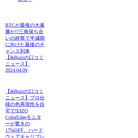
BTCが最後の大暴
騰か!?三角保ち合
いの終盤で半減期
に向けた最後のチ
ャンス到来
【&Buzzの口コミ
ニュース】
2024.04.09
【&Buzzの口コミ
ニュース】プロ仕
様の色再現性を自
宅で!EIZO
ColorEdgeモニタ
ーが驚きの
17%OFF、ハード
ウェアキャリブレ