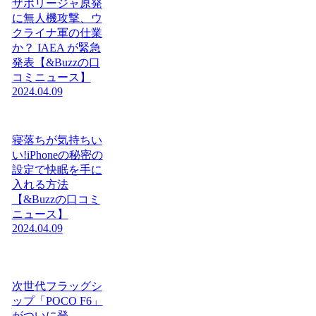
ザポリージャ原発
に無人機攻撃、ウ
クライナ軍の仕業
か？ IAEA が緊急
発表【&Buzzの口
コミニュース】
2024.04.09
寝落ちが気持ちい
い!iPhoneの秘密の
設定で快眠を手に
入れる方法
【&Buzzの口コミ
ニュース】
2024.04.09
次世代フラッグシ
ップ「POCO F6」
がついに登