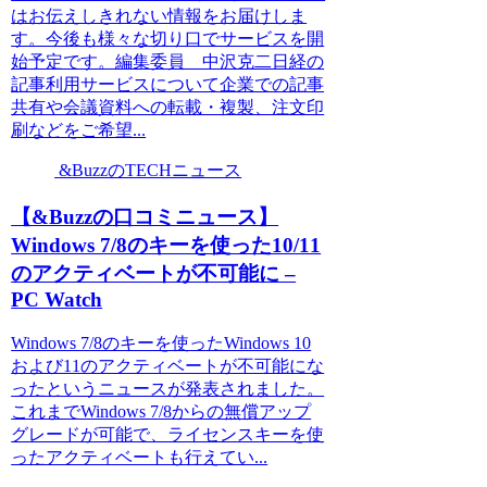
はお伝えしきれない情報をお届けしま
す。今後も様々な切り口でサービスを開
始予定です。編集委員 中沢克二日経の
記事利用サービスについて企業での記事
共有や会議資料への転載・複製、注文印
刷などをご希望...
&BuzzのTECHニュース
【&Buzzの口コミニュース】
Windows 7/8のキーを使った10/11
のアクティベートが不可能に –
PC Watch
Windows 7/8のキーを使ったWindows 10
および11のアクティベートが不可能にな
ったというニュースが発表されました。
これまでWindows 7/8からの無償アップ
グレードが可能で、ライセンスキーを使
ったアクティベートも行えてい...