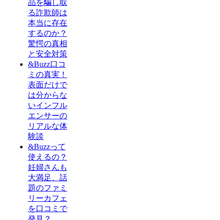
品を騙し取
る詐欺師は
本当に存在
するのか？
驚愕の真相
と安全対策
&Buzz口コ
ミの真実！
表面だけで
は分からな
いインフル
エンサーの
リアルな体
験談
&Buzzって
使えるの？
妊婦さんも
大満足、話
題のファミ
リーカフェ
を口コミで
発見？