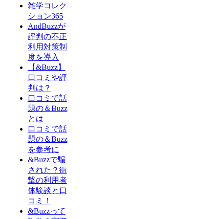
雑学コレク
ション365
AndBuzzが
評判の不正
利用対策制
度を導入
【&Buzz】
口コミや評
判は？
口コミで話
題の＆Buzz
とは
口コミで話
題の＆Buzz
を参考に
&Buzzで騙
された？衝
撃の利用者
体験談と口
コミ！
&Buzzって