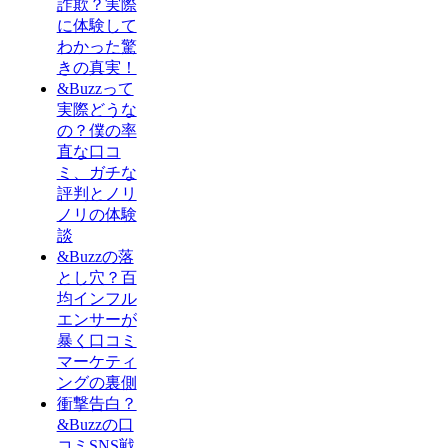
詐欺？実際
に体験して
わかった驚
きの真実！
&Buzzって
実際どうな
の？僕の率
直な口コ
ミ、ガチな
評判とノリ
ノリの体験
談
&Buzzの落
とし穴？百
均インフル
エンサーが
暴く口コミ
マーケティ
ングの裏側
衝撃告白？
&Buzzの口
コミSNS戦