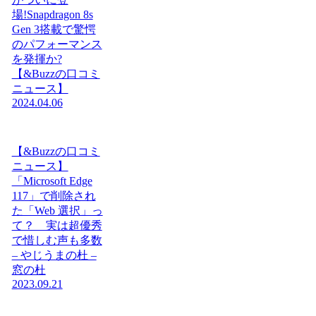
場!Snapdragon 8s
Gen 3搭載で驚愕
のパフォーマンス
を発揮か?
【&Buzzの口コミ
ニュース】
2024.04.06
【&Buzzの口コミ
ニュース】
「Microsoft Edge
117」で削除され
た「Web 選択」っ
て？ 実は超優秀
で惜しむ声も多数
– やじうまの杜 –
窓の杜
2023.09.21