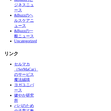
ジネスニュ
ース
&Buzzのヘ
ルスケアニ
ュース
&Buzzの一
般ニュース
Uncategorized
リンク
セルマカ
（SerMaCar）
のサービス
魔法絨毯
ヨガユニバ
ース
健やか研究
所
パパのため
の子育て教