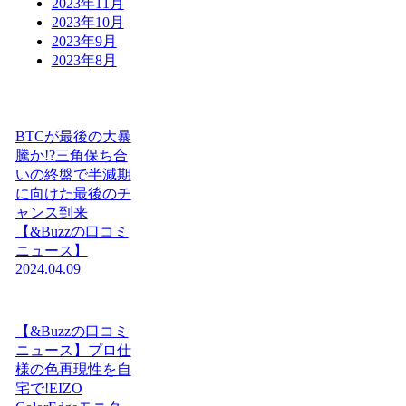
2023年11月
2023年10月
2023年9月
2023年8月
BTCが最後の大暴
騰か!?三角保ち合
いの終盤で半減期
に向けた最後のチ
ャンス到来
【&Buzzの口コミ
ニュース】
2024.04.09
【&Buzzの口コミ
ニュース】プロ仕
様の色再現性を自
宅で!EIZO