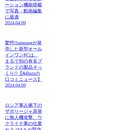
ーション機能搭載
で写真・動画編集
に最適
2024.04.09
驚愕!Samsungが発
売した新型オール
インワンPCは、
まるで別の有名ブ
ランドの製品そっ
くり!?【&Buzzの
口コミニュース】
2024.04.09
ロシア軍占拠下の
ザポリージャ原発
に無人機攻撃、ウ
クライナ軍の仕業
か？ IAEA が緊急