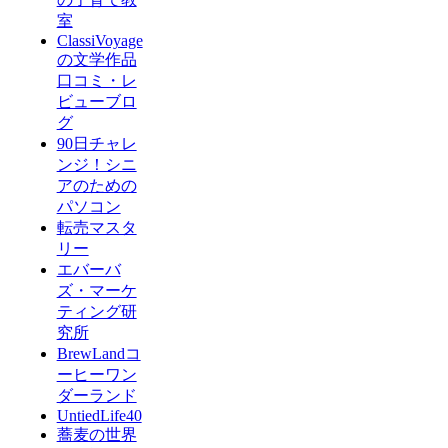
室
ClassiVoyage
の文学作品
口コミ・レ
ビューブロ
グ
90日チャレ
ンジ！シニ
アのための
パソコン
転売マスタ
リー
エバーバ
ズ・マーケ
ティング研
究所
BrewLandコ
ーヒーワン
ダーランド
UntiedLife40
蕎麦の世界