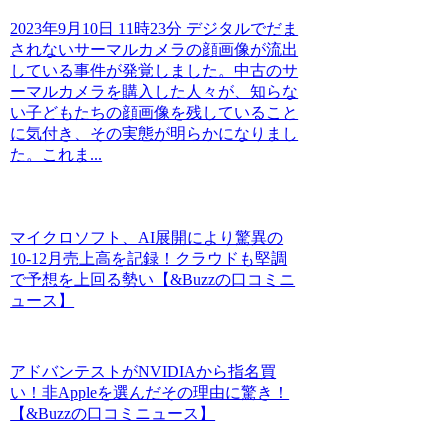
2023年9月10日 11時23分 デジタルでだま
されないサーマルカメラの顔画像が流出
している事件が発覚しました。中古のサ
ーマルカメラを購入した人々が、知らな
い子どもたちの顔画像を残していること
に気付き、その実態が明らかになりまし
た。これま...
マイクロソフト、AI展開により驚異の
10-12月売上高を記録！クラウドも堅調
で予想を上回る勢い【&Buzzの口コミニ
ュース】
アドバンテストがNVIDIAから指名買
い！非Appleを選んだその理由に驚き！
【&Buzzの口コミニュース】