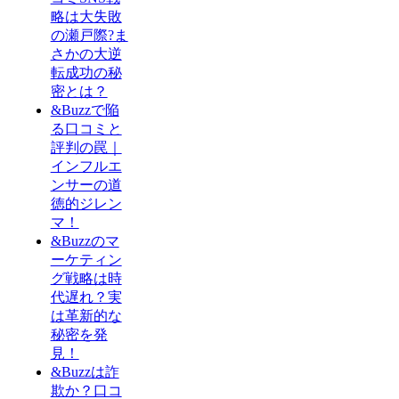
略は大失敗
の瀬戸際?ま
さかの大逆
転成功の秘
密とは？
&Buzzで陥
る口コミと
評判の罠｜
インフルエ
ンサーの道
徳的ジレン
マ！
&Buzzのマ
ーケティン
グ戦略は時
代遅れ？実
は革新的な
秘密を発
見！
&Buzzは詐
欺か？口コ