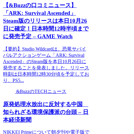
【&Buzzの口コミニュース】
「ARK: Survival Ascended」
Steam版のリリースは本日10月26
日に確定！日本時間12時半頃まで
に発売予定 – GAME Watch
【要約】Studio Wildcardは、恐竜サバイ
バルアクションゲーム「ARK: Survival
Ascended」のSteam版を本日10月26日に
発売することを発表しました。リリース
時刻は日本時間12時30分頃を予定してお
り、PS5...
&BuzzのTECHニュース
原発処理水放出に反対する中国
知られざる環境保護派の台頭 – 日
本経済新聞
NIKKEI Primeについて朝夕刊や電子版で