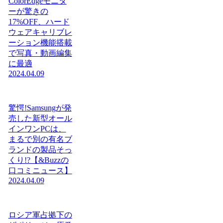
ColorEdgeモニタ
ーが驚きの
17%OFF、ハード
ウェアキャリブレ
ーション機能搭載
で写真・動画編集
に最適
2024.04.09
驚愕!Samsungが発
売した新型オール
インワンPCは、
まるで別の有名ブ
ランドの製品そっ
くり!?【&Buzzの
口コミニュース】
2024.04.09
ロシア軍占拠下の