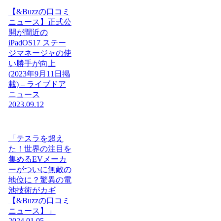
【&Buzzの口コミ
ニュース】正式公
開が間近の
iPadOS17 ステー
ジマネージャの使
い勝手が向上
(2023年9月11日掲
載) – ライブドア
ニュース
2023.09.12
「テスラを超え
た！世界の注目を
集めるEVメーカ
ーがついに無敵の
地位に？驚異の電
池技術がカギ
【&Buzzの口コミ
ニュース】」
2024.01.05