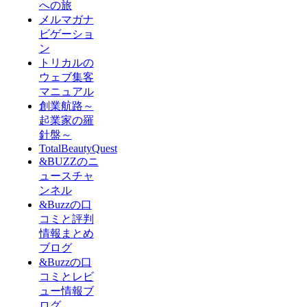
への旅
メルマガナ
ビゲーショ
ン
トリカルの
ウェブ集客
マニュアル
創業航路～
起業家の羅
針盤～
TotalBeautyQuest
&BUZZのニ
ュースチャ
ンネル
&Buzzの口
コミと評判
情報まとめ
ブログ
&Buzzの口
コミとレビ
ュー情報ブ
ログ