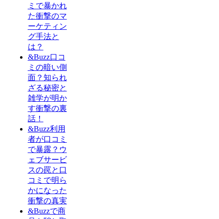
ミで暴かれ
た衝撃のマ
ーケティン
グ手法と
は？
&Buzz口コ
ミの暗い側
面？知られ
ざる秘密と
雑学が明か
す衝撃の裏
話！
&Buzz利用
者が口コミ
で暴露？ウ
ェブサービ
スの罠と口
コミで明ら
かになった
衝撃の真実
&Buzzで商