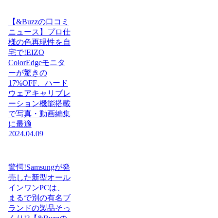
【&Buzzの口コミ
ニュース】プロ仕
様の色再現性を自
宅で!EIZO
ColorEdgeモニタ
ーが驚きの
17%OFF、ハード
ウェアキャリブレ
ーション機能搭載
で写真・動画編集
に最適
2024.04.09
驚愕!Samsungが発
売した新型オール
インワンPCは、
まるで別の有名ブ
ランドの製品そっ