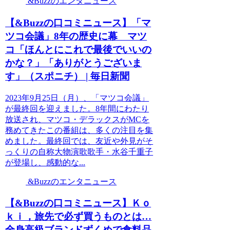
&Buzzのエンタニュース
【&Buzzの口コミニュース】「マ
ツコ会議」8年の歴史に幕 マツ
コ「ほんとにこれで最後でいいの
かな？」「ありがとうございま
す」（スポニチ） | 毎日新聞
2023年9月25日（月）、「マツコ会議」
が最終回を迎えました。8年間にわたり
放送され、マツコ・デラックスがMCを
務めてきたこの番組は、多くの注目を集
めました。最終回では、友近や外見がそ
っくりの自称大物演歌歌手・水谷千重子
が登場し、感動的な...
&Buzzのエンタニュース
【&Buzzの口コミニュース】Ｋｏ
ｋｉ，旅先で必ず買うものとは…
全身高級ブランドずくめで食料品