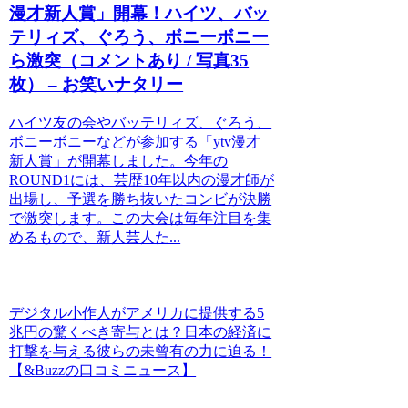
漫才新人賞」開幕！ハイツ、バッ
テリィズ、ぐろう、ボニーボニー
ら激突（コメントあり / 写真35
枚） – お笑いナタリー
ハイツ友の会やバッテリィズ、ぐろう、
ボニーボニーなどが参加する「ytv漫才
新人賞」が開幕しました。今年の
ROUND1には、芸歴10年以内の漫才師が
出場し、予選を勝ち抜いたコンビが決勝
で激突します。この大会は毎年注目を集
めるもので、新人芸人た...
デジタル小作人がアメリカに提供する5
兆円の驚くべき寄与とは？日本の経済に
打撃を与える彼らの未曾有の力に迫る！
【&Buzzの口コミニュース】