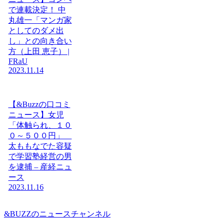
で連載決定！ 中
丸雄一「マンガ家
としてのダメ出
し」との向き合い
方（上田 恵子） |
FRaU
2023.11.14
【&Buzzの口コミ
ニュース】女児
「体触られ、１０
０～５００円」
太ももなでた容疑
で学習塾経営の男
を逮捕 – 産経ニュ
ース
2023.11.16
&BUZZのニュースチャンネル