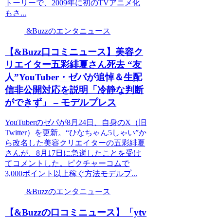
トーリーで、2009年に初のTVアニメ化
もさ...
&Buzzのエンタニュース
【&Buzz口コミニュース】美容ク
リエイター五彩緋夏さん死去 “友
人”YouTuber・ゼパが追悼＆生配
信非公開対応を説明「冷静な判断
ができず」 – モデルプレス
YouTuberのゼパが8月24日、自身のX（旧
Twitter）を更新。“ひなちゃん5しゃい”か
ら改名した美容クリエイターの五彩緋夏
さんが、8月17日に急逝したことを受け
てコメントした。ピクチャーコムで
3,000ポイント以上稼ぐ方法モデルプ...
&Buzzのエンタニュース
【&Buzzの口コミニュース】「ytv