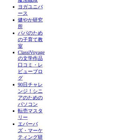
魔法絨毯
ヨガユニバ
ース
健やか研究
所
パパのため
の子育て教
室
ClassiVoyage
の文学作品
口コミ・レ
ビューブロ
グ
90日チャレ
ンジ！シニ
アのための
パソコン
転売マスタ
リー
エバーバ
ズ・マーケ
ティング研