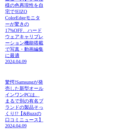
様の色再現性を自
宅で!EIZO
ColorEdgeモニタ
ーが驚きの
17%OFF、ハード
ウェアキャリブレ
ーション機能搭載
で写真・動画編集
に最適
2024.04.09
驚愕!Samsungが発
売した新型オール
インワンPCは、
まるで別の有名ブ
ランドの製品そっ
くり!?【&Buzzの
口コミニュース】
2024.04.09