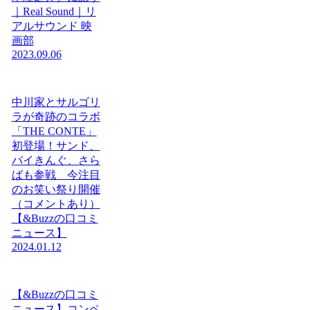
｜Real Sound｜リ
アルサウンド 映
画部
2023.09.06
中川家とサルゴリ
ラが奇跡のコラボ
「THE CONTE」
初登場！サンド、
バイきんぐ、さら
ばも参戦 今注目
のお笑い祭り開催
（コメントあり）
【&Buzzの口コミ
ニュース】
2024.01.12
【&Buzzの口コミ
ニュース】コンペ