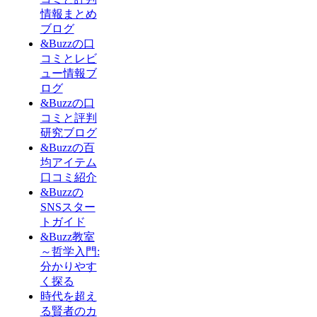
情報まとめ
ブログ
&Buzzの口
コミとレビ
ュー情報ブ
ログ
&Buzzの口
コミと評判
研究ブログ
&Buzzの百
均アイテム
口コミ紹介
&Buzzの
SNSスター
トガイド
&Buzz教室
～哲学入門:
分かりやす
く探る
時代を超え
る賢者のカ