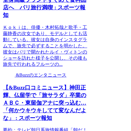
店へ パリ旅行満喫 : スポーツ報
知
Ｋｏｋｉは、俳優・木村拓哉と歌手・工
藤静香の次女であり、モデルとしても活
動している。彼女は自身のインスタグラ
ムで、旅先で必ずすることを明かした。
彼女はパリで開かれたルイ・ヴィトンの
ショーを訪れた様子を公開し、その後も
旅先で行われるフルーツの...
&Buzzのエンタニュース
【&Buzz口コミニュース】神田正
輝、仏留学で「旅サラダ」卒業の
ＡＢＣ・東留伽アナに突っ込む…
「何かウキウキしてて変なんだよ
な」 : スポーツ報知
要約：テレビ朝日系旅情報番組「朝だ！