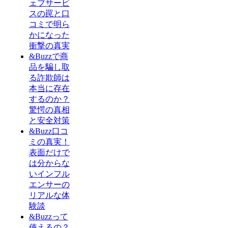
ェブサービ
スの罠と口
コミで明ら
かになった
衝撃の真実
&Buzzで商
品を騙し取
る詐欺師は
本当に存在
するのか？
驚愕の真相
と安全対策
&Buzz口コ
ミの真実！
表面だけで
は分からな
いインフル
エンサーの
リアルな体
験談
&Buzzって
使えるの？