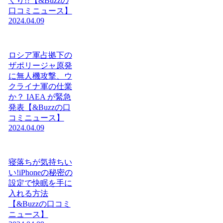
くり!?【&Buzzの
口コミニュース】
2024.04.09
ロシア軍占拠下の
ザポリージャ原発
に無人機攻撃、ウ
クライナ軍の仕業
か？ IAEA が緊急
発表【&Buzzの口
コミニュース】
2024.04.09
寝落ちが気持ちい
い!iPhoneの秘密の
設定で快眠を手に
入れる方法
【&Buzzの口コミ
ニュース】