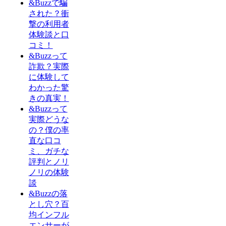
&Buzzで騙
された？衝
撃の利用者
体験談と口
コミ！
&Buzzって
詐欺？実際
に体験して
わかった驚
きの真実！
&Buzzって
実際どうな
の？僕の率
直な口コ
ミ、ガチな
評判とノリ
ノリの体験
談
&Buzzの落
とし穴？百
均インフル
エンサーが