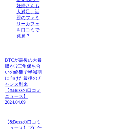
妊婦さんも
大満足、話
題のファミ
リーカフェ
を口コミで
発見？
BTCが最後の大暴
騰か!?三角保ち合
いの終盤で半減期
に向けた最後のチ
ャンス到来
【&Buzzの口コミ
ニュース】
2024.04.09
【&Buzzの口コミ
ニュース】プロ仕