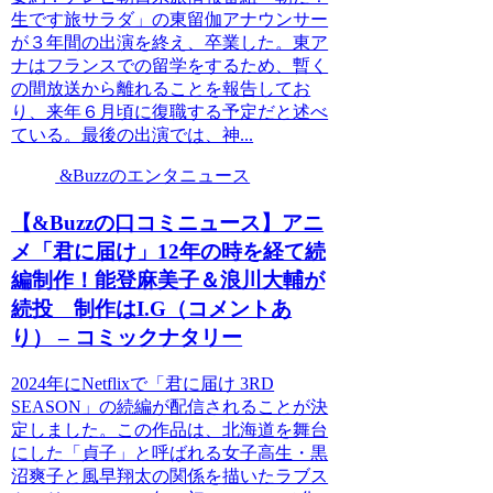
生です旅サラダ」の東留伽アナウンサー
が３年間の出演を終え、卒業した。東ア
ナはフランスでの留学をするため、暫く
の間放送から離れることを報告してお
り、来年６月頃に復職する予定だと述べ
ている。最後の出演では、神...
&Buzzのエンタニュース
【&Buzzの口コミニュース】アニ
メ「君に届け」12年の時を経て続
編制作！能登麻美子＆浪川大輔が
続投 制作はI.G（コメントあ
り） – コミックナタリー
2024年にNetflixで「君に届け 3RD
SEASON」の続編が配信されることが決
定しました。この作品は、北海道を舞台
にした「貞子」と呼ばれる女子高生・黒
沼爽子と風早翔太の関係を描いたラブス