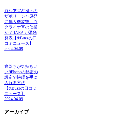
ロシア軍占拠下の
ザポリージャ原発
に無人機攻撃、ウ
クライナ軍の仕業
か？ IAEA が緊急
発表【&Buzzの口
コミニュース】
2024.04.09
寝落ちが気持ちい
い!iPhoneの秘密の
設定で快眠を手に
入れる方法
【&Buzzの口コミ
ニュース】
2024.04.09
アーカイブ