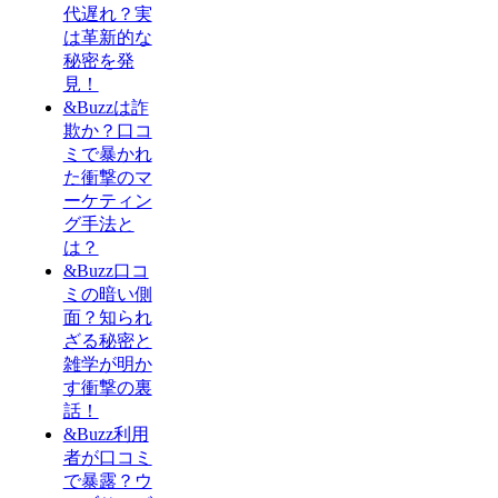
代遅れ？実
は革新的な
秘密を発
見！
&Buzzは詐
欺か？口コ
ミで暴かれ
た衝撃のマ
ーケティン
グ手法と
は？
&Buzz口コ
ミの暗い側
面？知られ
ざる秘密と
雑学が明か
す衝撃の裏
話！
&Buzz利用
者が口コミ
で暴露？ウ