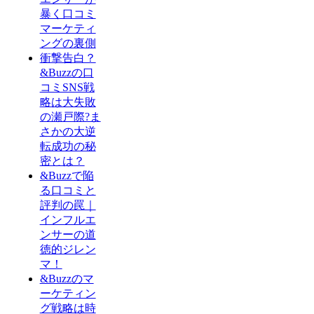
暴く口コミ
マーケティ
ングの裏側
衝撃告白？
&Buzzの口
コミSNS戦
略は大失敗
の瀬戸際?ま
さかの大逆
転成功の秘
密とは？
&Buzzで陥
る口コミと
評判の罠｜
インフルエ
ンサーの道
徳的ジレン
マ！
&Buzzのマ
ーケティン
グ戦略は時