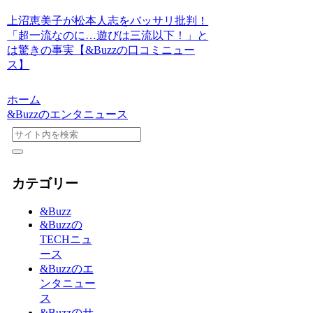
上沼恵美子が松本人志をバッサリ批判！
「超一流なのに…遊びは三流以下！」と
は驚きの事実【&Buzzの口コミニュー
ス】
ホーム
&Buzzのエンタニュース
カテゴリー
&Buzz
&Buzzの
TECHニュ
ース
&Buzzのエ
ンタニュー
ス
&Buzzのサ