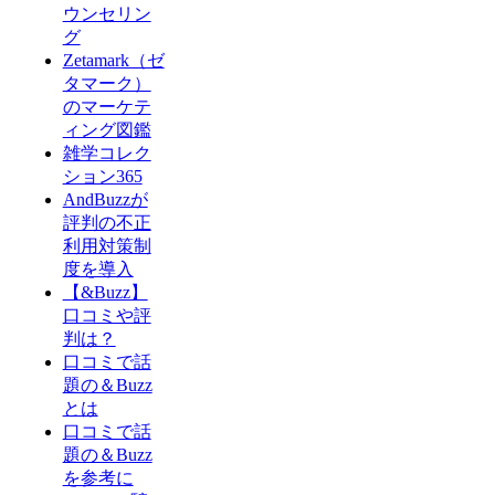
ウンセリン
グ
Zetamark（ゼ
タマーク）
のマーケテ
ィング図鑑
雑学コレク
ション365
AndBuzzが
評判の不正
利用対策制
度を導入
【&Buzz】
口コミや評
判は？
口コミで話
題の＆Buzz
とは
口コミで話
題の＆Buzz
を参考に