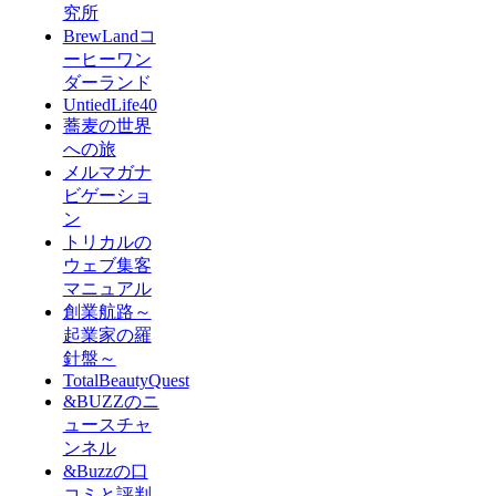
究所
BrewLandコ
ーヒーワン
ダーランド
UntiedLife40
蕎麦の世界
への旅
メルマガナ
ビゲーショ
ン
トリカルの
ウェブ集客
マニュアル
創業航路～
起業家の羅
針盤～
TotalBeautyQuest
&BUZZのニ
ュースチャ
ンネル
&Buzzの口
コミと評判