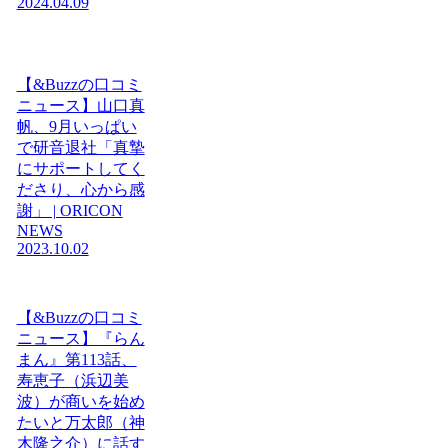
2024.04.09
【&Buzzの口コミ
ニュース】山口真
帆、9月いっぱい
で研音退社「真摯
にサポートしてく
ださり、心から感
謝」 | ORICON
NEWS
2023.10.02
【&Buzzの口コミ
ニュース】『らん
まん』第113話、
寿恵子（浜辺美
波）が商いを始め
たいと万太郎（神
木隆之介）に話す