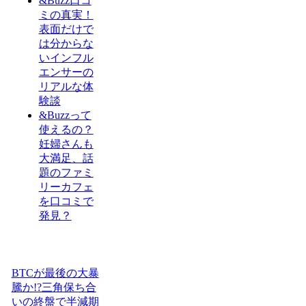
&Buzz口コ
ミの真実！
表面だけで
は分からな
いインフル
エンサーの
リアルな体
験談
&Buzzって
使えるの？
妊婦さんも
大満足、話
題のファミ
リーカフェ
を口コミで
発見？
BTCが最後の大暴
騰か!?三角保ち合
いの終盤で半減期