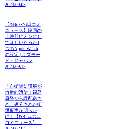
2023.09.03
【&Buzzの口コミ
ニュース】映画の
上映前にオンにし
てほしいたった1
つのApple Watch
の設定 | ギズモー
ド・ジャパン
2023.09.18
「自衛隊防護服が
放射能汚染！福島
原発から誤配送さ
れ、処分された衝
撃事実が明らか
に！【&Buzzの口
コミニュース】」
2024.02.04