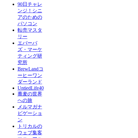
90日チャレ
ンジ！シニ
アのための
パソコン
転売マスタ
リー
エバーバ
ズ・マーケ
ティング研
究所
BrewLandコ
ーヒーワン
ダーランド
UntiedLife40
蕎麦の世界
への旅
メルマガナ
ビゲーショ
ン
トリカルの
ウェブ集客