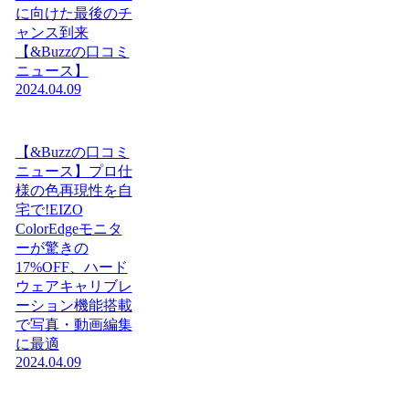
に向けた最後のチ
ャンス到来
【&Buzzの口コミ
ニュース】
2024.04.09
【&Buzzの口コミ
ニュース】プロ仕
様の色再現性を自
宅で!EIZO
ColorEdgeモニタ
ーが驚きの
17%OFF、ハード
ウェアキャリブレ
ーション機能搭載
で写真・動画編集
に最適
2024.04.09