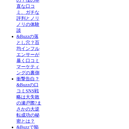
の？僕の率
直な口コ
ミ、ガチな
評判とノリ
ノリの体験
談
&Buzzの落
とし穴？百
均インフル
エンサーが
暴く口コミ
マーケティ
ングの裏側
衝撃告白？
&Buzzの口
コミSNS戦
略は大失敗
の瀬戸際?ま
さかの大逆
転成功の秘
密とは？
&Buzzで陥