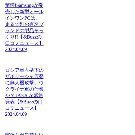
驚愕!Samsungが発
売した新型オール
インワンPCは、
まるで別の有名ブ
ランドの製品そっ
くり!?【&Buzzの
口コミニュース】
2024.04.09
ロシア軍占拠下の
ザポリージャ原発
に無人機攻撃、ウ
クライナ軍の仕業
か？ IAEA が緊急
発表【&Buzzの口
コミニュース】
2024.04.09
寝落ちが気持ちい