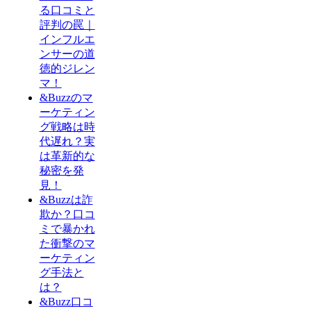
る口コミと
評判の罠｜
インフルエ
ンサーの道
徳的ジレン
マ！
&Buzzのマ
ーケティン
グ戦略は時
代遅れ？実
は革新的な
秘密を発
見！
&Buzzは詐
欺か？口コ
ミで暴かれ
た衝撃のマ
ーケティン
グ手法と
は？
&Buzz口コ