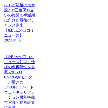
BTCが最後の大暴
騰か!?三角保ち合
いの終盤で半減期
に向けた最後のチ
ャンス到来
【&Buzzの口コミ
ニュース】
2024.04.09
【&Buzzの口コミ
ニュース】プロ仕
様の色再現性を自
宅で!EIZO
ColorEdgeモニタ
ーが驚きの
17%OFF、ハード
ウェアキャリブレ
ーション機能搭載
で写真・動画編集
に最適