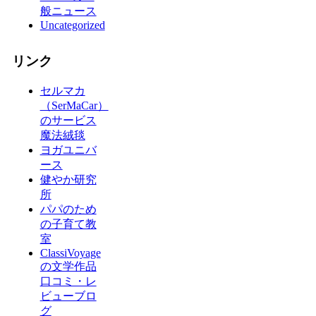
般ニュース
Uncategorized
リンク
セルマカ
（SerMaCar）
のサービス
魔法絨毯
ヨガユニバ
ース
健やか研究
所
パパのため
の子育て教
室
ClassiVoyage
の文学作品
口コミ・レ
ビューブロ
グ