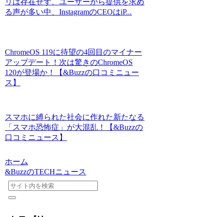
リは存在せず、ユーザーから提供を求め
る声が多い中、InstagramのCEOはiP...
ChromeOS 119に待望の4回目のマイナー
アップデート！次は驚きのChromeOS
120が登場か！【&Buzzの口コミニュー
ス】
スマホに縛られた社会に作れた新たなる
「スマホ恐怖症」が大混乱！【&Buzzの
口コミニュース】
ホーム
&BuzzのTECHニュース