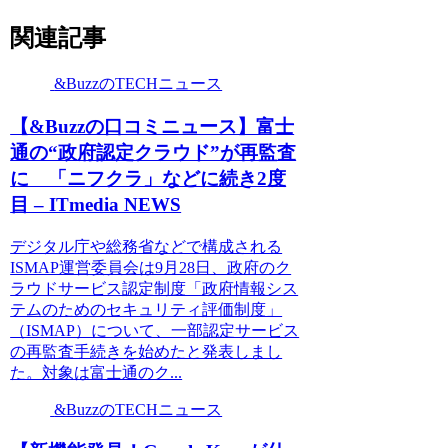
関連記事
&BuzzのTECHニュース
【&Buzzの口コミニュース】富士
通の“政府認定クラウド”が再監査
に 「ニフクラ」などに続き2度
目 – ITmedia NEWS
デジタル庁や総務省などで構成される
ISMAP運営委員会は9月28日、政府のク
ラウドサービス認定制度「政府情報シス
テムのためのセキュリティ評価制度」
（ISMAP）について、一部認定サービス
の再監査手続きを始めたと発表しまし
た。対象は富士通のク...
&BuzzのTECHニュース