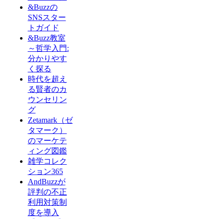
&Buzzの
SNSスター
トガイド
&Buzz教室
～哲学入門:
分かりやす
く探る
時代を超え
る賢者のカ
ウンセリン
グ
Zetamark（ゼ
タマーク）
のマーケテ
ィング図鑑
雑学コレク
ション365
AndBuzzが
評判の不正
利用対策制
度を導入