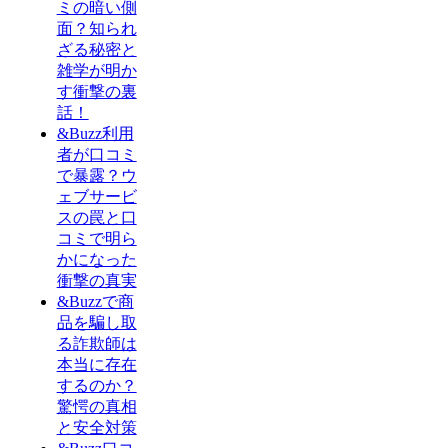
ミの暗い側
面？知られ
ざる秘密と
雑学が明か
す衝撃の裏
話！
&Buzz利用
者が口コミ
で暴露？ウ
ェブサービ
スの罠と口
コミで明ら
かになった
衝撃の真実
&Buzzで商
品を騙し取
る詐欺師は
本当に存在
するのか？
驚愕の真相
と安全対策