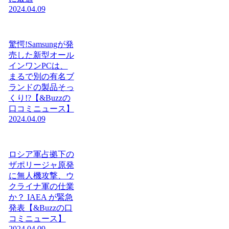
2024.04.09
驚愕!Samsungが発
売した新型オール
インワンPCは、
まるで別の有名ブ
ランドの製品そっ
くり!?【&Buzzの
口コミニュース】
2024.04.09
ロシア軍占拠下の
ザポリージャ原発
に無人機攻撃、ウ
クライナ軍の仕業
か？ IAEA が緊急
発表【&Buzzの口
コミニュース】
2024.04.09