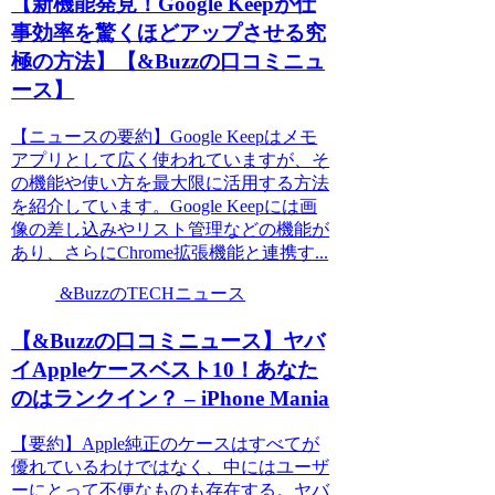
【新機能発見！Google Keepが仕
事効率を驚くほどアップさせる究
極の方法】【&Buzzの口コミニュ
ース】
【ニュースの要約】Google Keepはメモ
アプリとして広く使われていますが、そ
の機能や使い方を最大限に活用する方法
を紹介しています。Google Keepには画
像の差し込みやリスト管理などの機能が
あり、さらにChrome拡張機能と連携す...
&BuzzのTECHニュース
【&Buzzの口コミニュース】ヤバ
イAppleケースベスト10！あなた
のはランクイン？ – iPhone Mania
【要約】Apple純正のケースはすべてが
優れているわけではなく、中にはユーザ
ーにとって不便なものも存在する。ヤバ