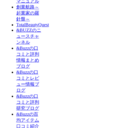
マニュアル
創業航路～
起業家の羅
針盤～
TotalBeautyQuest
&BUZZのニ
ュースチャ
ンネル
&Buzzの口
コミと評判
情報まとめ
ブログ
&Buzzの口
コミとレビ
ュー情報ブ
ログ
&Buzzの口
コミと評判
研究ブログ
&Buzzの百
均アイテム
口コミ紹介