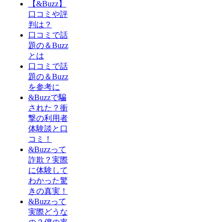
【&Buzz】
口コミや評
判は？
口コミで話
題の＆Buzz
とは
口コミで話
題の＆Buzz
を参考に
&Buzzで騙
された？衝
撃の利用者
体験談と口
コミ！
&Buzzって
詐欺？実際
に体験して
わかった驚
きの真実！
&Buzzって
実際どうな