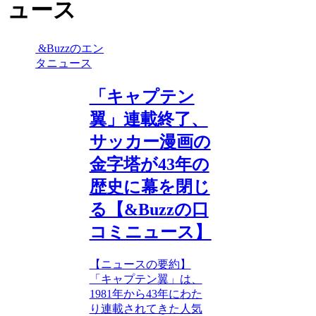
ュース
&Buzzのエン
タニュース
「キャプテン
翼」連載終了、
サッカー漫画の
金字塔が43年の
歴史に幕を閉じ
る【&Buzzの口
コミニュース】
【ニュースの要約】
「キャプテン翼」は、
1981年から43年にわた
り連載されてきた人気