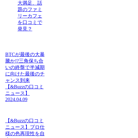
大満足、話
題のファミ
リーカフェ
を口コミで
発見？
BTCが最後の大暴
騰か!?三角保ち合
いの終盤で半減期
に向けた最後のチ
ャンス到来
【&Buzzの口コミ
ニュース】
2024.04.09
【&Buzzの口コミ
ニュース】プロ仕
様の色再現性を自