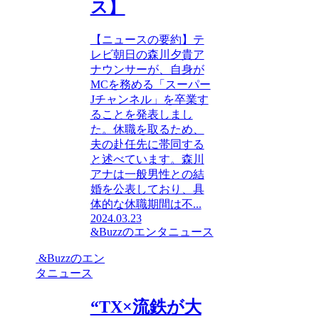
ス】
【ニュースの要約】テ
レビ朝日の森川夕貴ア
ナウンサーが、自身が
MCを務める「スーパー
Jチャンネル」を卒業す
ることを発表しまし
た。休職を取るため、
夫の赴任先に帯同する
と述べています。森川
アナは一般男性との結
婚を公表しており、具
体的な休職期間は不...
2024.03.23
&Buzzのエンタニュース
&Buzzのエン
タニュース
“TX×流鉄が大