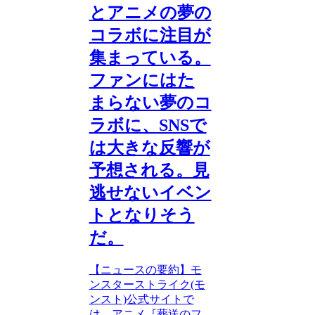
とアニメの夢の
コラボに注目が
集まっている。
ファンにはた
まらない夢のコ
ラボに、SNSで
は大きな反響が
予想される。見
逃せないイベン
トとなりそう
だ。
【ニュースの要約】モ
ンスターストライク(モ
ンスト)公式サイトで
は、アニメ『葬送のフ