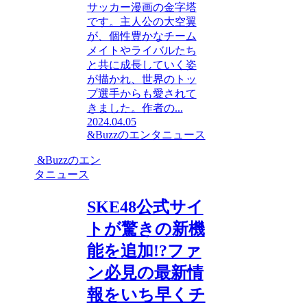
サッカー漫画の金字塔
です。主人公の大空翼
が、個性豊かなチーム
メイトやライバルたち
と共に成長していく姿
が描かれ、世界のトッ
プ選手からも愛されて
きました。作者の...
2024.04.05
&Buzzのエンタニュース
&Buzzのエン
タニュース
SKE48公式サイ
トが驚きの新機
能を追加!?ファ
ン必見の最新情
報をいち早くチ