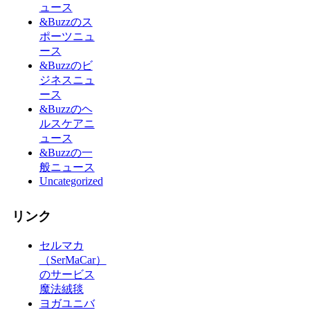
ュース
&Buzzのス
ポーツニュ
ース
&Buzzのビ
ジネスニュ
ース
&Buzzのヘ
ルスケアニ
ュース
&Buzzの一
般ニュース
Uncategorized
リンク
セルマカ
（SerMaCar）
のサービス
魔法絨毯
ヨガユニバ