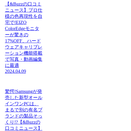
【&Buzzの口コミ
ニュース】プロ仕
様の色再現性を自
宅で!EIZO
ColorEdgeモニタ
ーが驚きの
17%OFF、ハード
ウェアキャリブレ
ーション機能搭載
で写真・動画編集
に最適
2024.04.09
驚愕!Samsungが発
売した新型オール
インワンPCは、
まるで別の有名ブ
ランドの製品そっ
くり!?【&Buzzの
口コミニュース】