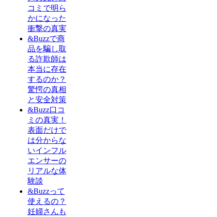
コミで明ら
かになった
衝撃の真実
&Buzzで商
品を騙し取
る詐欺師は
本当に存在
するのか？
驚愕の真相
と安全対策
&Buzz口コ
ミの真実！
表面だけで
は分からな
いインフル
エンサーの
リアルな体
験談
&Buzzって
使えるの？
妊婦さんも