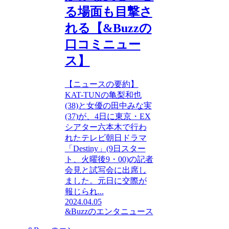
る場面も目撃さ
れる【&Buzzの
口コミニュー
ス】
【ニュースの要約】
KAT-TUNの亀梨和也
(38)と女優の田中みな実
(37)が、4日に東京・EX
シアター六本木で行わ
れたテレビ朝日ドラマ
「Destiny」(9日スター
ト、火曜後9・00)の記者
会見と試写会に出席し
ました。元日に交際が
報じられ...
2024.04.05
&Buzzのエンタニュース