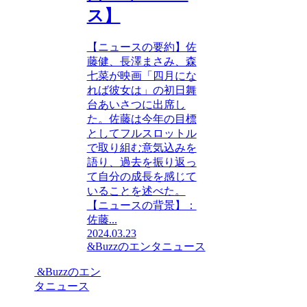
ス】
【ニュースの要約】佐
藤健、長澤まさみ、森
七菜が映画「四月にな
れば彼女は」の初日舞
台あいさつに出席し
た。佐藤は今年の目標
としてフルスロットル
で取り組む意気込みを
語り、過去を振り返っ
て自分の成長を感じて
いることを述べた。
【ニュースの背景】：
佐藤...
2024.03.23
&Buzzのエンタニュース
&Buzzのエン
タニュース