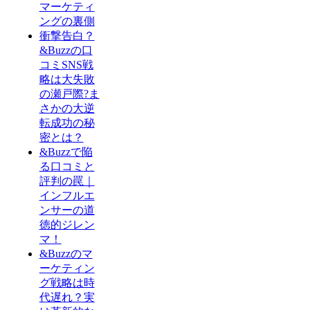
マーケティ
ングの裏側
衝撃告白？
&Buzzの口
コミSNS戦
略は大失敗
の瀬戸際?ま
さかの大逆
転成功の秘
密とは？
&Buzzで陥
る口コミと
評判の罠｜
インフルエ
ンサーの道
徳的ジレン
マ！
&Buzzのマ
ーケティン
グ戦略は時
代遅れ？実