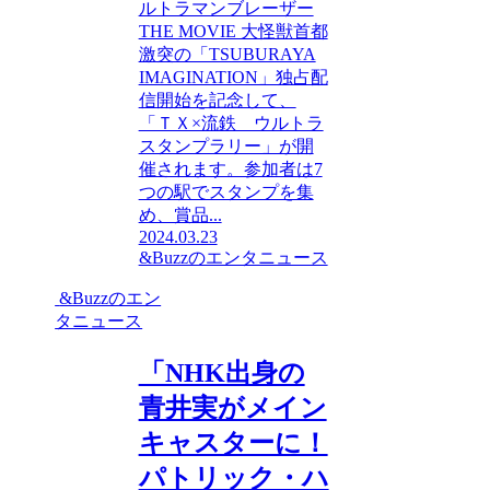
ルトラマンブレーザー
THE MOVIE 大怪獣首都
激突の「TSUBURAYA
IMAGINATION」独占配
信開始を記念して、
「ＴＸ×流鉄 ウルトラ
スタンプラリー」が開
催されます。参加者は7
つの駅でスタンプを集
め、賞品...
2024.03.23
&Buzzのエンタニュース
&Buzzのエン
タニュース
「NHK出身の
青井実がメイン
キャスターに！
パトリック・ハ