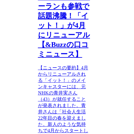
ーランも参戦で
話題沸騰！「イ
ット！」が4月
にリニューアル
【&Buzzの口コ
ミニュース】
【ニュースの要約】4月
からリニューアルされ
る「イット！」のメイ
ンキャスターには、元
NHKの青井実さん
（43）が就任すること
が発表されました。青
井さんは「社会人生活
22年目の春を迎えまし
た。新人のような気持
ちで4月からスタートし