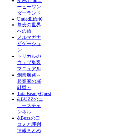
BrewLandコ
ーヒーワン
ダーランド
UntiedLife40
蕎麦の世界
への旅
メルマガナ
ビゲーショ
ン
トリカルの
ウェブ集客
マニュアル
創業航路～
起業家の羅
針盤～
TotalBeautyQuest
&BUZZのニ
ュースチャ
ンネル
&Buzzの口
コミと評判
情報まとめ