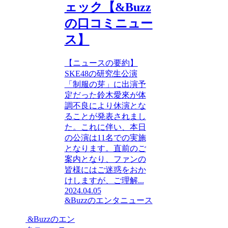
ェック【&Buzz
の口コミニュー
ス】
【ニュースの要約】
SKE48の研究生公演
「制服の芽」に出演予
定だった鈴木愛來が体
調不良により休演とな
ることが発表されまし
た。これに伴い、本日
の公演は11名での実施
となります。直前のご
案内となり、ファンの
皆様にはご迷惑をおか
けしますが、ご理解...
2024.04.05
&Buzzのエンタニュース
&Buzzのエン