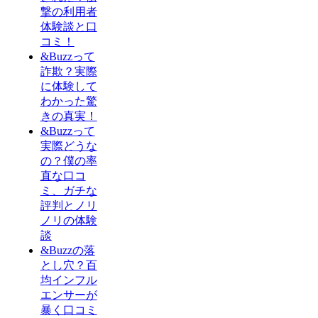
撃の利用者
体験談と口
コミ！
&Buzzって
詐欺？実際
に体験して
わかった驚
きの真実！
&Buzzって
実際どうな
の？僕の率
直な口コ
ミ、ガチな
評判とノリ
ノリの体験
談
&Buzzの落
とし穴？百
均インフル
エンサーが
暴く口コミ