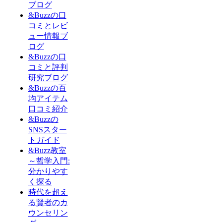
ブログ
&Buzzの口
コミとレビ
ュー情報ブ
ログ
&Buzzの口
コミと評判
研究ブログ
&Buzzの百
均アイテム
口コミ紹介
&Buzzの
SNSスター
トガイド
&Buzz教室
～哲学入門:
分かりやす
く探る
時代を超え
る賢者のカ
ウンセリン