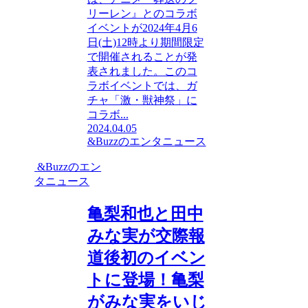
リーレン』とのコラボ
イベントが2024年4月6
日(土)12時より期間限定
で開催されることが発
表されました。このコ
ラボイベントでは、ガ
チャ「激・獣神祭」に
コラボ...
2024.04.05
&Buzzのエンタニュース
&Buzzのエン
タニュース
亀梨和也と田中
みな実が交際報
道後初のイベン
トに登場！亀梨
がみな実をいじ