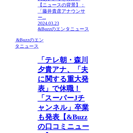
【ニュースの背景】：
「藤井貴彦アナウンサ
ー...
2024.03.23
&Buzzのエンタニュース
&Buzzのエン
タニュース
「テレ朝・森川
夕貴アナ、「夫
に関する重大発
表」で休職！
「スーパーJチ
ャンネル」卒業
も発表【&Buzz
の口コミニュー