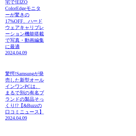
宅で!EIZO
ColorEdgeモニタ
ーが驚きの
17%OFF、ハード
ウェアキャリブレ
ーション機能搭載
で写真・動画編集
に最適
2024.04.09
驚愕!Samsungが発
売した新型オール
インワンPCは、
まるで別の有名ブ
ランドの製品そっ
くり!?【&Buzzの
口コミニュース】
2024.04.09