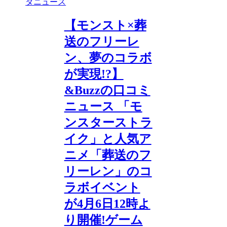
タニュース
【モンスト×葬
送のフリーレ
ン、夢のコラボ
が実現!?】
&Buzzの口コミ
ニュース 「モ
ンスターストラ
イク」と人気ア
ニメ「葬送のフ
リーレン」のコ
ラボイベント
が4月6日12時よ
り開催!ゲーム