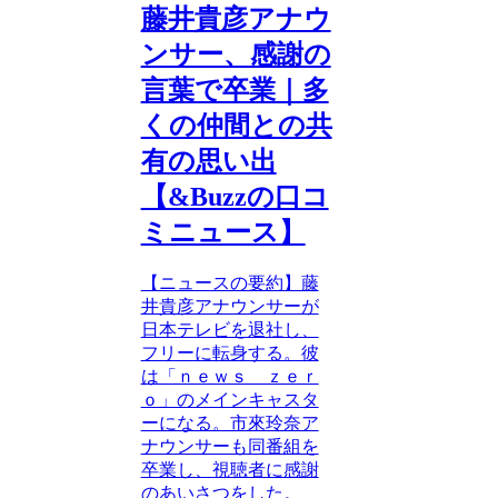
藤井貴彦アナウ
ンサー、感謝の
言葉で卒業｜多
くの仲間との共
有の思い出
【&Buzzの口コ
ミニュース】
【ニュースの要約】藤
井貴彦アナウンサーが
日本テレビを退社し、
フリーに転身する。彼
は「ｎｅｗｓ ｚｅｒ
ｏ」のメインキャスタ
ーになる。市來玲奈ア
ナウンサーも同番組を
卒業し、視聴者に感謝
のあいさつをした。