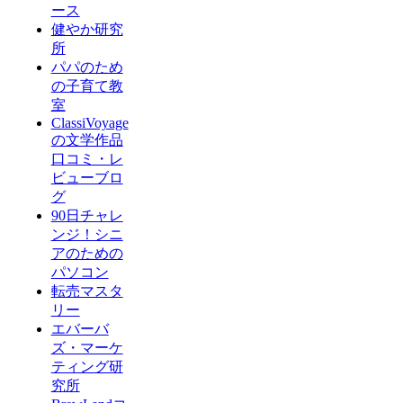
ース
健やか研究
所
パパのため
の子育て教
室
ClassiVoyage
の文学作品
口コミ・レ
ビューブロ
グ
90日チャレ
ンジ！シニ
アのための
パソコン
転売マスタ
リー
エバーバ
ズ・マーケ
ティング研
究所