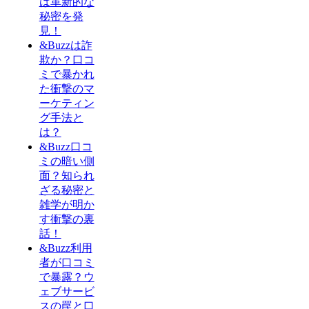
は革新的な
秘密を発
見！
&Buzzは詐
欺か？口コ
ミで暴かれ
た衝撃のマ
ーケティン
グ手法と
は？
&Buzz口コ
ミの暗い側
面？知られ
ざる秘密と
雑学が明か
す衝撃の裏
話！
&Buzz利用
者が口コミ
で暴露？ウ
ェブサービ
スの罠と口