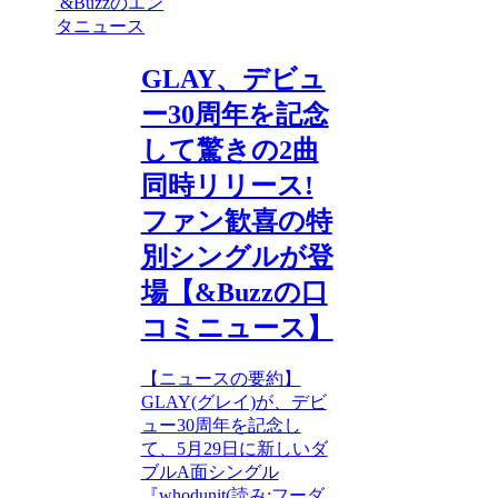
&Buzzのエン
タニュース
GLAY、デビュ
ー30周年を記念
して驚きの2曲
同時リリース!
ファン歓喜の特
別シングルが登
場【&Buzzの口
コミニュース】
【ニュースの要約】
GLAY(グレイ)が、デビ
ュー30周年を記念し
て、5月29日に新しいダ
ブルA面シングル
『whodunit(読み:フーダ