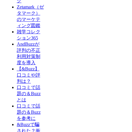
グ
Zetamark（ゼ
タマーク）
のマーケテ
ィング図鑑
雑学コレク
ション365
AndBuzzが
評判の不正
利用対策制
度を導入
【&Buzz】
口コミや評
判は？
口コミで話
題の＆Buzz
とは
口コミで話
題の＆Buzz
を参考に
&Buzzで騙
された？衝