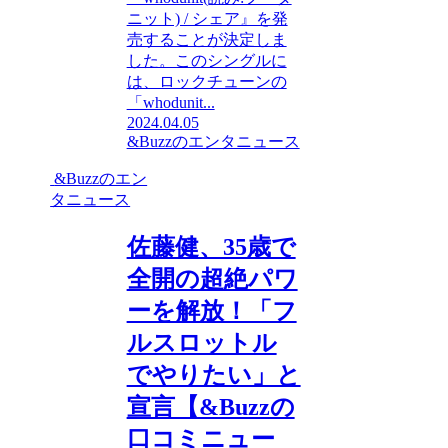
ニット) / シェア』を発
売することが決定しま
した。このシングルに
は、ロックチューンの
「whodunit...
2024.04.05
&Buzzのエンタニュース
&Buzzのエン
タニュース
佐藤健、35歳で
全開の超絶パワ
ーを解放！「フ
ルスロットル
でやりたい」と
宣言【&Buzzの
口コミニュー