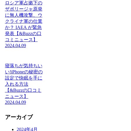
ロシア軍占拠下の
ザポリージャ原発
に無人機攻撃、ウ
クライナ軍の仕業
か？ IAEA が緊急
発表【&Buzzの口
コミニュース】
2024.04.09
寝落ちが気持ちい
い!iPhoneの秘密の
設定で快眠を手に
入れる方法
【&Buzzの口コミ
ニュース】
2024.04.09
アーカイブ
2024年4月