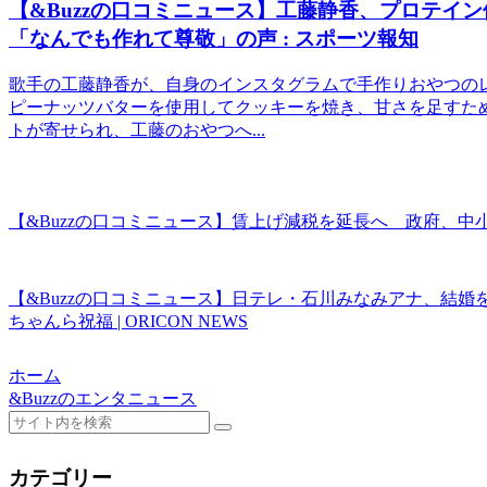
【&Buzzの口コミニュース】工藤静香、プロテイ
「なんでも作れて尊敬」の声 : スポーツ報知
歌手の工藤静香が、自身のインスタグラムで手作りおやつの
ピーナッツバターを使用してクッキーを焼き、甘さを足すた
トが寄せられ、工藤のおやつへ...
【&Buzzの口コミニュース】賃上げ減税を延長へ 政府、中小
【&Buzzの口コミニュース】日テレ・石川みなみアナ、結
ちゃんら祝福 | ORICON NEWS
ホーム
&Buzzのエンタニュース
カテゴリー