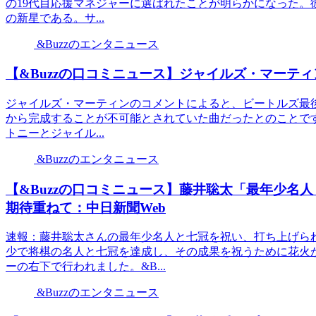
の19代目応援マネジャーに選ばれたことが明らかになった。
の新星である。サ...
&Buzzのエンタニュース
【&Buzzの口コミニュース】ジャイルズ・マーテ
ジャイルズ・マーティンのコメントによると、ビートルズ最後の新
から完成することが不可能とされていた曲だったとのことで
トニーとジャイル...
&Buzzのエンタニュース
【&Buzzの口コミニュース】藤井聡太「最年少名
期待重ねて：中日新聞Web
速報：藤井聡太さんの最年少名人と七冠を祝い、打ち上げら
少で将棋の名人と七冠を達成し、その成果を祝うために花火
ーの右下で行われました。&B...
&Buzzのエンタニュース