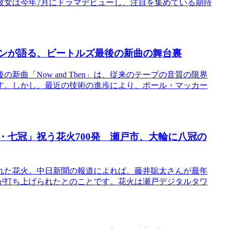
彼女は今年7月にドラマデビューし、注目を集めている期待
ィンが語る、ビートルズ最後の新曲の舞台裏
曲「Now and Then」は、従来のテープの音質の限界
す。しかし、最近の技術の進歩により、ポール・マッカー
人・七冠」祝う花火700発 瀬戸市、大輪に八冠の
れた花火。中日新聞の報道によれば、藤井聡太さんが最年
が打ち上げられたとのことです。花火は瀬戸デジタルタワ