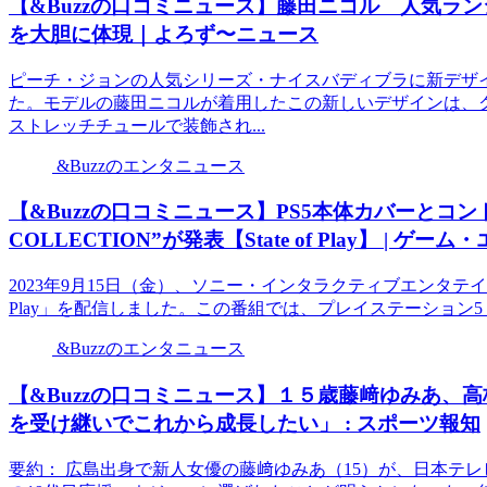
【&Buzzの口コミニュース】藤田ニコル 人気ラ
を大胆に体現｜よろず〜ニュース
ピーチ・ジョンの人気シリーズ・ナイスバディブラに新デザ
た。モデルの藤田ニコルが着用したこの新しいデザインは、
ストレッチチュールで装飾され...
&Buzzのエンタニュース
【&Buzzの口コミニュース】PS5本体カバーとコントロー
COLLECTION”が発表【State of Play】 | 
2023年9月15日（金）、ソニー・インタラクティブエンタテイ
Play」を配信しました。この番組では、プレイステーション5（PS
&Buzzのエンタニュース
【&Buzzの口コミニュース】１５歳藤﨑ゆみあ、
を受け継いでこれから成長したい」 : スポーツ報知
要約： 広島出身で新人女優の藤﨑ゆみあ（15）が、日本テレ