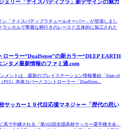
ンジェリー「ナイスバディブラ」新デザインの魅力
イン「ナイスバディブラチュールオーバー」が登場しまし
クラシカルで華麗な柄行きのレースと立体的に加工された
ラー“DualSense”の新カラー“DEEP EARTH
ゲーム・エンタメ最新情報のファミ通.com
ンメントは、最新のプレイステーション情報番組「State of
5）本体カバーとコントローラー「DualSens...
高校サッカー１９代目応援マネジャー「歴代の思い
ビ系で中継される「第102回全国高校サッカー選手権大会」