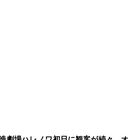
創造劇場ハレノワ初日に観客が続々…オ