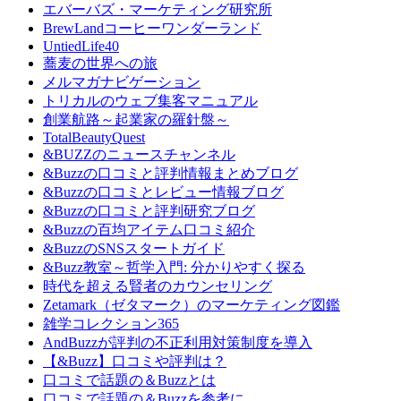
エバーバズ・マーケティング研究所
BrewLandコーヒーワンダーランド
UntiedLife40
蕎麦の世界への旅
メルマガナビゲーション
トリカルのウェブ集客マニュアル
創業航路～起業家の羅針盤～
TotalBeautyQuest
&BUZZのニュースチャンネル
&Buzzの口コミと評判情報まとめブログ
&Buzzの口コミとレビュー情報ブログ
&Buzzの口コミと評判研究ブログ
&Buzzの百均アイテム口コミ紹介
&BuzzのSNSスタートガイド
&Buzz教室～哲学入門: 分かりやすく探る
時代を超える賢者のカウンセリング
Zetamark（ゼタマーク）のマーケティング図鑑
雑学コレクション365
AndBuzzが評判の不正利用対策制度を導入
【&Buzz】口コミや評判は？
口コミで話題の＆Buzzとは
口コミで話題の＆Buzzを参考に