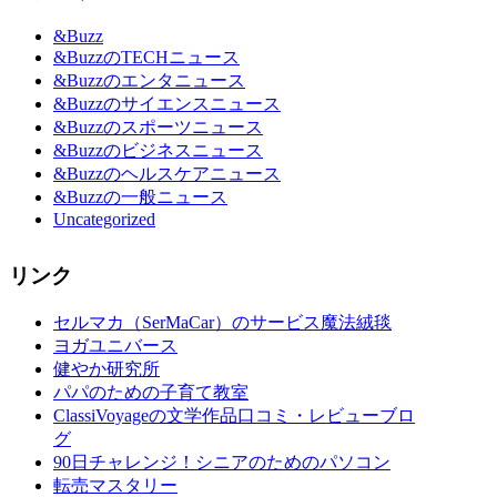
&Buzz
&BuzzのTECHニュース
&Buzzのエンタニュース
&Buzzのサイエンスニュース
&Buzzのスポーツニュース
&Buzzのビジネスニュース
&Buzzのヘルスケアニュース
&Buzzの一般ニュース
Uncategorized
リンク
セルマカ（SerMaCar）のサービス魔法絨毯
ヨガユニバース
健やか研究所
パパのための子育て教室
ClassiVoyageの文学作品口コミ・レビューブロ
グ
90日チャレンジ！シニアのためのパソコン
転売マスタリー