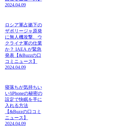
2024.04.09
ロシア軍占拠下の
ザポリージャ原発
に無人機攻撃、ウ
クライナ軍の仕業
か？ IAEA が緊急
発表【&Buzzの口
コミニュース】
2024.04.09
寝落ちが気持ちい
い!iPhoneの秘密の
設定で快眠を手に
入れる方法
【&Buzzの口コミ
ニュース】
2024.04.09