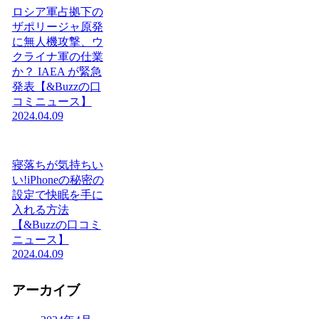
ロシア軍占拠下の
ザポリージャ原発
に無人機攻撃、ウ
クライナ軍の仕業
か？ IAEA が緊急
発表【&Buzzの口
コミニュース】
2024.04.09
寝落ちが気持ちい
い!iPhoneの秘密の
設定で快眠を手に
入れる方法
【&Buzzの口コミ
ニュース】
2024.04.09
アーカイブ