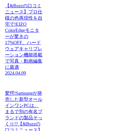
【&Buzzの口コミ
ニュース】プロ仕
様の色再現性を自
宅で!EIZO
ColorEdgeモニタ
ーが驚きの
17%OFF、ハード
ウェアキャリブレ
ーション機能搭載
で写真・動画編集
に最適
2024.04.09
驚愕!Samsungが発
売した新型オール
インワンPCは、
まるで別の有名ブ
ランドの製品そっ
くり!?【&Buzzの
口コミニュース】