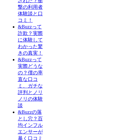
された？衝
撃の利用者
体験談と口
コミ！
&Buzzって
詐欺？実際
に体験して
わかった驚
きの真実！
&Buzzって
実際どうな
の？僕の率
直な口コ
ミ、ガチな
評判とノリ
ノリの体験
談
&Buzzの落
とし穴？百
均インフル
エンサーが
暴く口コミ