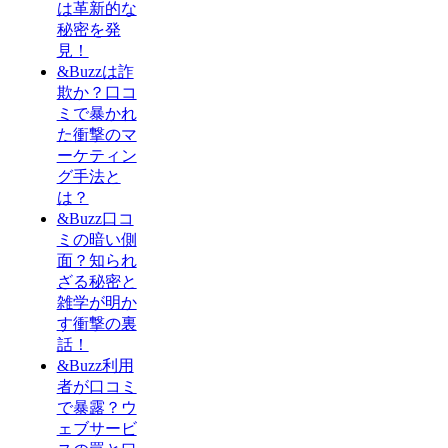
は革新的な
秘密を発
見！
&Buzzは詐
欺か？口コ
ミで暴かれ
た衝撃のマ
ーケティン
グ手法と
は？
&Buzz口コ
ミの暗い側
面？知られ
ざる秘密と
雑学が明か
す衝撃の裏
話！
&Buzz利用
者が口コミ
で暴露？ウ
ェブサービ