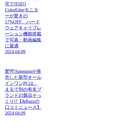
宅で!EIZO
ColorEdgeモニタ
ーが驚きの
17%OFF、ハード
ウェアキャリブレ
ーション機能搭載
で写真・動画編集
に最適
2024.04.09
驚愕!Samsungが発
売した新型オール
インワンPCは、
まるで別の有名ブ
ランドの製品そっ
くり!?【&Buzzの
口コミニュース】
2024.04.09