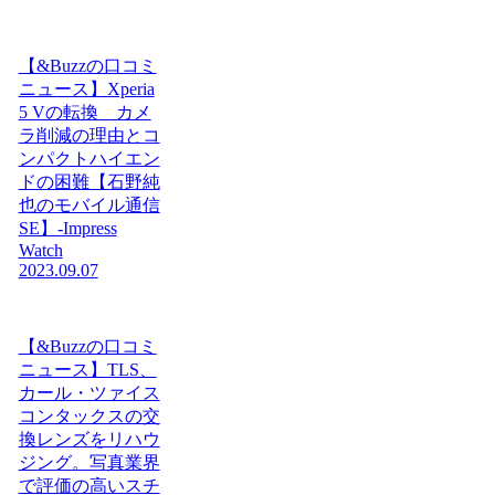
【&Buzzの口コミ
ニュース】Xperia
5 Vの転換 カメ
ラ削減の理由とコ
ンパクトハイエン
ドの困難【石野純
也のモバイル通信
SE】-Impress
Watch
2023.09.07
【&Buzzの口コミ
ニュース】TLS、
カール・ツァイス
コンタックスの交
換レンズをリハウ
ジング。写真業界
で評価の高いスチ