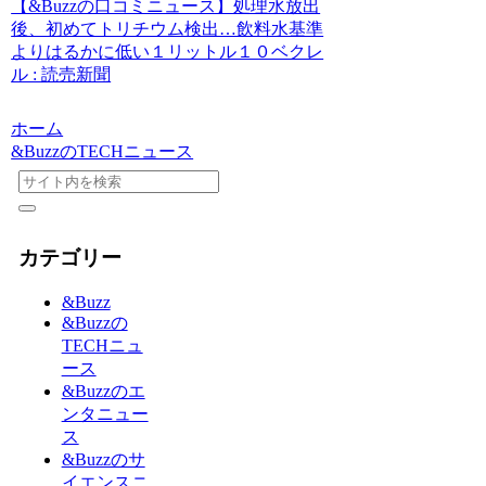
【&Buzzの口コミニュース】処理水放出
後、初めてトリチウム検出…飲料水基準
よりはるかに低い１リットル１０ベクレ
ル : 読売新聞
ホーム
&BuzzのTECHニュース
カテゴリー
&Buzz
&Buzzの
TECHニュ
ース
&Buzzのエ
ンタニュー
ス
&Buzzのサ
イエンスニ