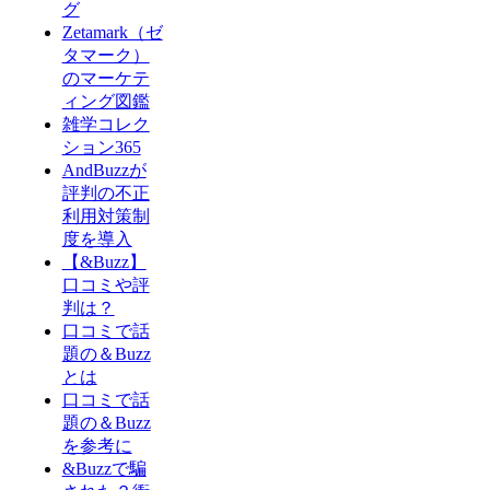
グ
Zetamark（ゼ
タマーク）
のマーケテ
ィング図鑑
雑学コレク
ション365
AndBuzzが
評判の不正
利用対策制
度を導入
【&Buzz】
口コミや評
判は？
口コミで話
題の＆Buzz
とは
口コミで話
題の＆Buzz
を参考に
&Buzzで騙