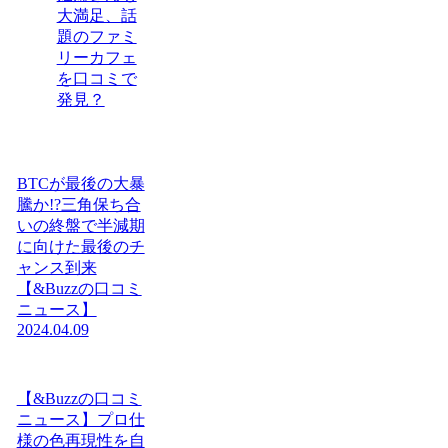
大満足、話
題のファミ
リーカフェ
を口コミで
発見？
BTCが最後の大暴
騰か!?三角保ち合
いの終盤で半減期
に向けた最後のチ
ャンス到来
【&Buzzの口コミ
ニュース】
2024.04.09
【&Buzzの口コミ
ニュース】プロ仕
様の色再現性を自