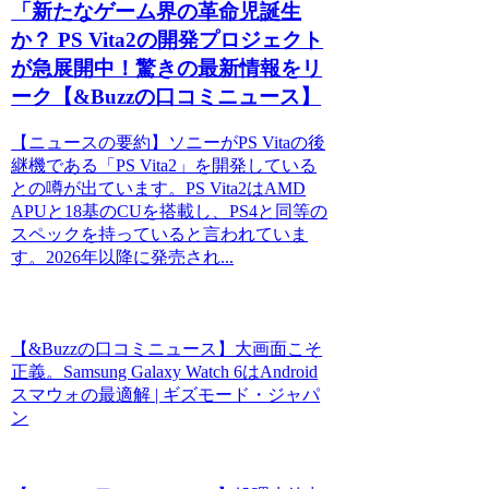
「新たなゲーム界の革命児誕生
か？ PS Vita2の開発プロジェクト
が急展開中！驚きの最新情報をリ
ーク【&Buzzの口コミニュース】
【ニュースの要約】ソニーがPS Vitaの後
継機である「PS Vita2」を開発している
との噂が出ています。PS Vita2はAMD
APUと18基のCUを搭載し、PS4と同等の
スペックを持っていると言われていま
す。2026年以降に発売され...
【&Buzzの口コミニュース】大画面こそ
正義。Samsung Galaxy Watch 6はAndroid
スマウォの最適解 | ギズモード・ジャパ
ン