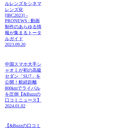
ルレンズをシネマ
レンズ化
[IBC2023] –
PRONEWS : 動画
制作のあらゆる情
報が集まるトータ
ルガイド
2023.09.20
中国スマホ大手シ
ャオミが初の高級
セダン「SU7」を
公開！航続距離
800kmでライバル
を圧倒【&Buzzの
口コミニュース】
2024.01.02
【&Buzzの口コミ