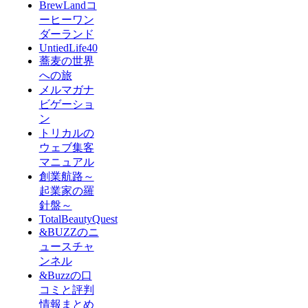
BrewLandコ
ーヒーワン
ダーランド
UntiedLife40
蕎麦の世界
への旅
メルマガナ
ビゲーショ
ン
トリカルの
ウェブ集客
マニュアル
創業航路～
起業家の羅
針盤～
TotalBeautyQuest
&BUZZのニ
ュースチャ
ンネル
&Buzzの口
コミと評判
情報まとめ