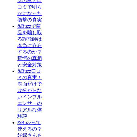
スの罠と口
コミで明ら
かになった
衝撃の真実
&Buzzで商
品を騙し取
る詐欺師は
本当に存在
するのか？
驚愕の真相
と安全対策
&Buzz口コ
ミの真実！
表面だけで
は分からな
いインフル
エンサーの
リアルな体
験談
&Buzzって
使えるの？
妊婦さんも