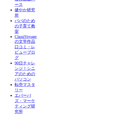
ース
健やか研究
所
パパのため
の子育て教
室
ClassiVoyage
の文学作品
口コミ・レ
ビューブロ
グ
90日チャレ
ンジ！シニ
アのための
パソコン
転売マスタ
リー
エバーバ
ズ・マーケ
ティング研
究所