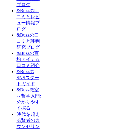
ブログ
&Buzzの口
コミとレビ
ュー情報ブ
ログ
&Buzzの口
コミと評判
研究ブログ
&Buzzの百
均アイテム
口コミ紹介
&Buzzの
SNSスター
トガイド
&Buzz教室
～哲学入門:
分かりやす
く探る
時代を超え
る賢者のカ
ウンセリン