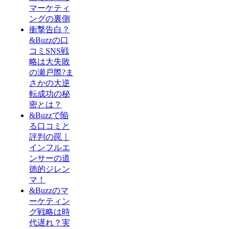
マーケティ
ングの裏側
衝撃告白？
&Buzzの口
コミSNS戦
略は大失敗
の瀬戸際?ま
さかの大逆
転成功の秘
密とは？
&Buzzで陥
る口コミと
評判の罠｜
インフルエ
ンサーの道
徳的ジレン
マ！
&Buzzのマ
ーケティン
グ戦略は時
代遅れ？実