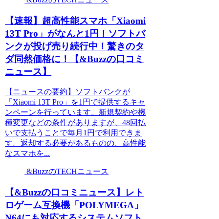
【速報】超高性能スマホ「Xiaomi
13T Pro」がなんと1円！ソフトバ
ンクが投げ売り続行中！驚きのタ
ダ同然価格に！【&Buzzの口コミ
ニュース】
【ニュースの要約】ソフトバンクが
「Xiaomi 13T Pro」を1円で提供するキャ
ンペーンを行っています。新規契約や機
種変更などの条件がありますが、48回払
いで支払うことで毎月1円で利用できま
す。返却する必要があるものの、高性能
なスマホを...
&BuzzのTECHニュース
【&Buzzの口コミニュース】レト
ロゲーム互換機「POLYMEGA」
N64にも対応するシステムソフト