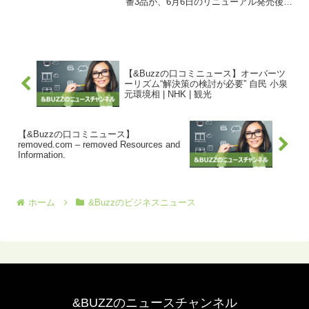
番3品が、6月6日のリニューアル発売後、
上昇基調にあります。6-8月の販売数量
は、前年同期比約2割増となり、3か月連
続で伸長しています。この結果、「午後
の紅茶」ブランド...
【&Buzzの口コミニュース】オーバーツ
ーリズム“解決策の検討が必要” 自民 小泉
元環境相 | NHK | 観光
【&Buzzの口コミニュース】
removed.com – removed Resources and
Information.
ホーム
&Buzzのビジネスニュース
&BUZZのニュースチャンネル