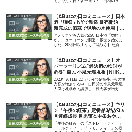
て、今月７日の答申通り４４円増の８９
７円とすることを秋田労働局に報告し
た。引き上げ額が不十分とする県労働組
合総連合（県労連）など１０団体の異議
【&Buzzの口コミニュース】日本
&Buzzのビジネスニュース
申し出は受け入れなかった。新た...
酒「獺祭」NYで製造 販売開始
新完成の酒蔵で現地の水使用｜
FNNプライムオンライン
アメリカでも人気の高い日本酒「獺祭」
が、ニューヨークで製造・販売を始めま
した。20億円以上かけて建設された酒蔵
では、現地スタッフと日本から派遣され
たスタッフが協力して酒造りを行ってい
ます。しかし、ニューヨークの水は日本
【&Buzzの口コミニュース】オー
&Buzzのビジネスニュース
の軟水とは異なり、硬水...
バーツーリズム“解決策の検討が
必要” 自民 小泉元環境相 | NHK |
観光
2023年9月1日 22時47分観光海外からの観
光客が増加する中、自民党の小泉元環境
大臣は札幌市で講演し、観光客が増えす
ぎることでさまざまな弊害を及ぼす「オ
ーバーツーリズム」に対応するため、ス
ピード感をもって解決策を検討する必要
【&Buzzの口コミニュース】キリ
&Buzzのビジネスニュース
があるという...
ン「午後の紅茶」定番品3品が3ヵ
月連続成長 目黒蓮＆中条あやみ
出演のTVCMなどによるアイステ
「午後の紅茶」の「ストレートティー」
ィー提案効果で
「ミルクティー」「レモンティー」の定