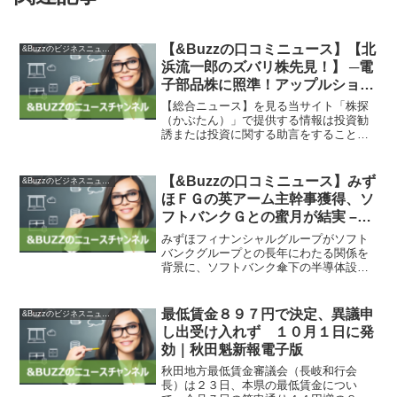
【&Buzzの口コミニュース】【北
&Buzzのビジネスニュース
浜流一郎のズバリ株先見！】 ─電
子部品株に照準！アップルショッ
クから蘇生へ | 市況 – 株探ニュー
【総合ニュース】を見る当サイト「株探
ス
（かぶたん）」で提供する情報は投資勧
誘または投資に関する助言をすることを
目的としておりません。投資の決定は、
ご自身の判断でなされますようお願いい
たします。 当サイトにおけるデータは、
【&Buzzの口コミニュース】みず
&Buzzのビジネスニュース
東京証券取引所、大阪取...
ほＦＧの英アーム主幹事獲得、ソ
フトバンクＧとの蜜月が結実 –
Bloomberg
みずほフィナンシャルグループがソフト
バンクグループとの長年にわたる関係を
背景に、ソフトバンク傘下の半導体設計
会社である英アーム・ホールディングス
の新規株式公開（ＩＰＯ）主幹事に名を
連ねた。 ソフトバンクＧとみずほは過去
最低賃金８９７円で決定、異議申
&Buzzのビジネスニュース
にさまざまな案件で協力...
し出受け入れず １０月１日に発
効｜秋田魁新報電子版
秋田地方最低賃金審議会（長岐和行会
長）は２３日、本県の最低賃金につい