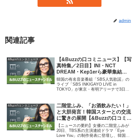
admin
関連記事
【&Buzzの口コミニュース】【写
&Buzzのエンタニュース
真特集／2日目】INI・NCT
DREAM・Kep1erら豪華集結
2DAYSで華やかステージ披露＜
韓国の有名音楽番組「SBS人気歌謡」の
SBS INKIGAYO LIVE in TOKYO
ライブ「SBS INKIGAYO LIVE in
TOKYO」が東京・有明アリーナで3日か
＞ – モデルプレス
ら4日にかけて開催されました。豪華なス
テージには、INI、NCT DREAM、Kep1er
などが参加し、2日目の...
二階堂ふみ、「お酒飲みたい！」
&Buzzのエンタニュース
と大胆発言！韓国スターとの交流
に驚きの展開【&Buzzの口コミニ
ュース】
【ニュースの要約】女優の二階堂ふみが
20日、TBS系の主演連続ドラマ「Eye
Love You」の制作発表に登壇し、韓国人