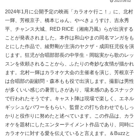
2023.09.02
2024年1月に公開予定の映画「カラオケ行こ！」に、北村
一輝、芳根京子、橋本じゅん、やべきょうすけ、吉永秀
平、チャンス大城、RED RICE（湘南乃風）らが出演する
ことが発表されました。本作は和山やまの同名マンガをも
とにした作品で、綾野剛が主演のヤクザ・成田狂児役を演
じます。狂児が合唱部部長の中学生・岡聡実から歌のレッ
スンを依頼されることから、ふたりの奇妙な友情が描かれ
ます。北村一輝はカラオケ大会の主催者を演じ、芳根京子
は合唱部の副顧問・森本もも役で出演します。撮影は男性
が多くいい感じの暑苦しさがあり、場末感のあるスナック
で行われたそうです。キャスト陣は現場で楽しく、エネル
ギッシュなパワーをもらい、監督との打ち合わせでもしっ
かりと役作りに努めたと述べています。この作品は、カラ
オケを題材にしたエンターテイメント作品であり、同時に
カラオケに対する愛を伝えていると言えます。＆Buzzと