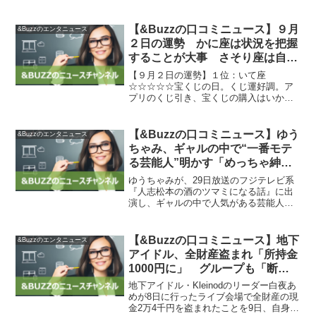
俳優のチェ・ジョンヒョプとの共演や韓
国語の勉強について語りました。ドラマ
はテレパシーの能力を持つ本宮侑里（二
【&Buzzの口コミニュース】９月
&Buzzのエンタニュース
階堂）がユ...
２日の運勢 かに座は状況を把握
することが大事 さそり座は自然
の中でくつろいで：占い : 読売新
【９月２日の運勢】１位：いて座
聞
☆☆☆☆☆宝くじの日。くじ運好調。ア
プリのくじ引き、宝くじの購入はいか
が。ただし、欲の出し過ぎは×【マーケテ
ィング担当者の感想】今日のいて座は、
くじ運が好調で宝くじに挑戦するのに最
【&Buzzの口コミニュース】ゆう
&Buzzのエンタニュース
適な日です。ただし、欲の出し...
ちゃみ、ギャルの中で“一番モテ
る芸能人”明かす「めっちゃ紳士
的でした」 – モデルプレス
ゆうちゃみが、29日放送のフジテレビ系
『人志松本の酒のツマミになる話』に出
演し、ギャルの中で人気がある芸能人を
明かしました。ゆうちゃみは、今年の10
月のカバーモデルは映画「おまえの罪を
自白しろ」の主演である中島健人であ
【&Buzzの口コミニュース】地下
&Buzzのエンタニュース
り、日本最大級のファッ...
アイドル、全財産盗まれ「所持金
1000円に」 グループも「断固
として許すことはできません」 |
地下アイドル・Kleinodのリーダー白夜あ
ENCOUNT
めが8日に行ったライブ会場で全財産の現
金2万4千円を盗まれたことを9日、自身の