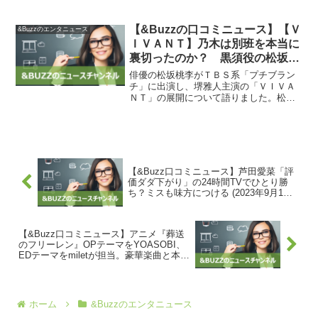
SNSで報告し、拡散希望を呼びかけた。
白夜は、「9／8（金）に行われたライブ
で、自分の所持金が減っていることに気
【&Buzzの口コミニュース】【Ｖ
&Buzzのエンタニュース
づき運...
ＩＶＡＮＴ】乃木は別班を本当に
裏切ったのか？ 黒須役の松坂桃
李が衝撃ヒント「Ｆがどう出てく
俳優の松坂桃李がＴＢＳ系「プチブラン
るか」 : スポーツ報知
チ」に出演し、堺雅人主演の「ＶＩＶＡ
ＮＴ」の展開について語りました。松坂
は、自衛隊の陰の諜報部隊「別班」の黒
須役を演じており、謎の組織「テント」
の幹部ノコル役を演じる二宮和也との共
演についてインタビューに...
【&Buzz口コミニュース】芦田愛菜「評
価ダダ下がり」の24時間TVでひとり勝
ち？ミスも味方につける (2023年9月1日
掲載) – ライブドアニュース
【&Buzz口コミニュース】アニメ『葬送
のフリーレン』OPテーマをYOASOBI、
EDテーマをmiletが担当。豪華楽曲と本編
映像を盛り込んだ最新PVが公開 | ゲー
ム・エンタメ最新情報のファミ通.com
ホーム
&Buzzのエンタニュース