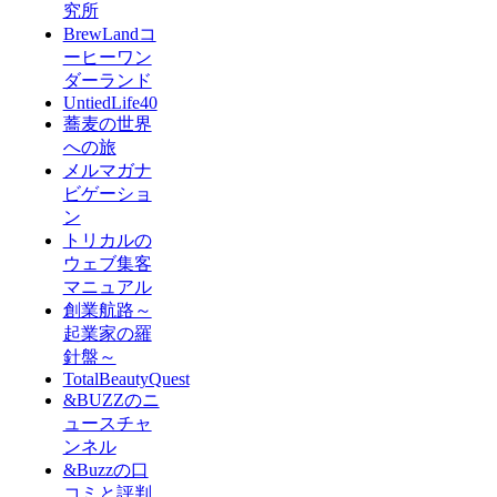
究所
BrewLandコ
ーヒーワン
ダーランド
UntiedLife40
蕎麦の世界
への旅
メルマガナ
ビゲーショ
ン
トリカルの
ウェブ集客
マニュアル
創業航路～
起業家の羅
針盤～
TotalBeautyQuest
&BUZZのニ
ュースチャ
ンネル
&Buzzの口
コミと評判