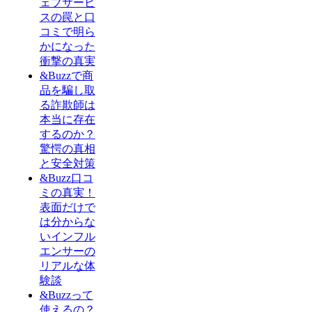
ェブサービ
スの罠と口
コミで明ら
かになった
衝撃の真実
&Buzzで商
品を騙し取
る詐欺師は
本当に存在
するのか？
驚愕の真相
と安全対策
&Buzz口コ
ミの真実！
表面だけで
は分からな
いインフル
エンサーの
リアルな体
験談
&Buzzって
使えるの？