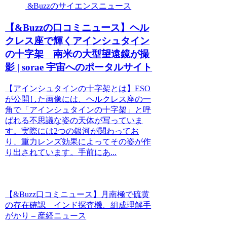
&Buzzのサイエンスニュース
【&Buzzの口コミニュース】ヘル
クレス座で輝くアインシュタイン
の十字架 南米の大型望遠鏡が撮
影 | sorae 宇宙へのポータルサイト
【アインシュタインの十字架とは】ESO
が公開した画像には、ヘルクレス座の一
角で「アインシュタインの十字架」と呼
ばれる不思議な姿の天体が写っていま
す。実際には2つの銀河が関わってお
り、重力レンズ効果によってその姿が作
り出されています。手前にあ...
【&Buzz口コミニュース】月南極で硫黄
の存在確認 インド探査機、組成理解手
がかり – 産経ニュース