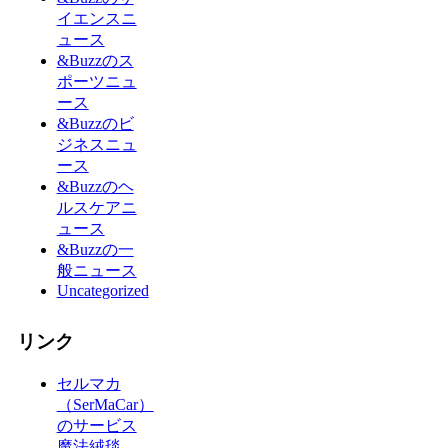
イエンスニ
ュース
&Buzzのス
ポーツニュ
ース
&Buzzのビ
ジネスニュ
ース
&Buzzのヘ
ルスケアニ
ュース
&Buzzの一
般ニュース
Uncategorized
リンク
セルマカ
（SerMaCar）
のサービス
魔法絨毯