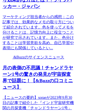
ッカー・ジャパン
マーケティング担当者からの感想：この
記事では、効果的なメモの取り方につい
て紹介されています。色を使ってメモを
分けることは、記憶力向上に役立つこと
が研究で示されています。また、色分け
することは学習意欲を高め、自己学習や
表現にも関係しているとい...
&Buzzのサイエンスニュース
月の表側の不思議！チャンドラヤ
ーン1号の驚きの発見が宇宙探査
界で話題に！【&Buzzの口コミニ
ュース】
【ニュースの要約】soraeが2023年9月30
日の記事で紹介した『インド宇宙研究機
関の月探査機「チャンドラヤーン1号」