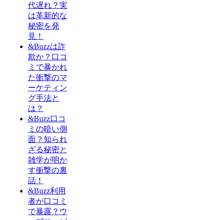
代遅れ？実
は革新的な
秘密を発
見！
&Buzzは詐
欺か？口コ
ミで暴かれ
た衝撃のマ
ーケティン
グ手法と
は？
&Buzz口コ
ミの暗い側
面？知られ
ざる秘密と
雑学が明か
す衝撃の裏
話！
&Buzz利用
者が口コミ
で暴露？ウ