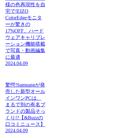
様の色再現性を自
宅で!EIZO
ColorEdgeモニタ
ーが驚きの
17%OFF、ハード
ウェアキャリブレ
ーション機能搭載
で写真・動画編集
に最適
2024.04.09
驚愕!Samsungが発
売した新型オール
インワンPCは、
まるで別の有名ブ
ランドの製品そっ
くり!?【&Buzzの
口コミニュース】
2024.04.09