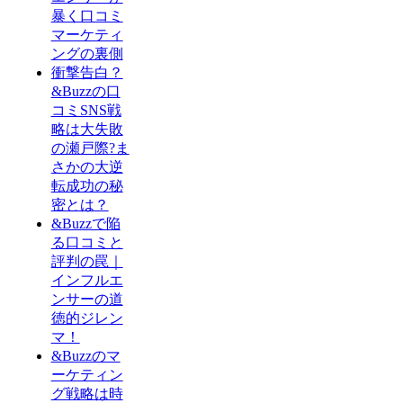
暴く口コミ
マーケティ
ングの裏側
衝撃告白？
&Buzzの口
コミSNS戦
略は大失敗
の瀬戸際?ま
さかの大逆
転成功の秘
密とは？
&Buzzで陥
る口コミと
評判の罠｜
インフルエ
ンサーの道
徳的ジレン
マ！
&Buzzのマ
ーケティン
グ戦略は時