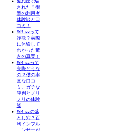
&Buzzで騙
された？衝
撃の利用者
体験談と口
コミ！
&Buzzって
詐欺？実際
に体験して
わかった驚
きの真実！
&Buzzって
実際どうな
の？僕の率
直な口コ
ミ、ガチな
評判とノリ
ノリの体験
談
&Buzzの落
とし穴？百
均インフル
エンサーが