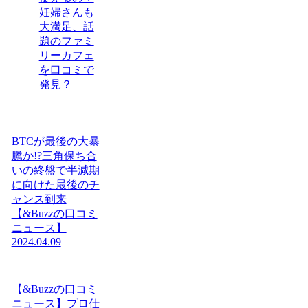
妊婦さんも
大満足、話
題のファミ
リーカフェ
を口コミで
発見？
BTCが最後の大暴
騰か!?三角保ち合
いの終盤で半減期
に向けた最後のチ
ャンス到来
【&Buzzの口コミ
ニュース】
2024.04.09
【&Buzzの口コミ
ニュース】プロ仕