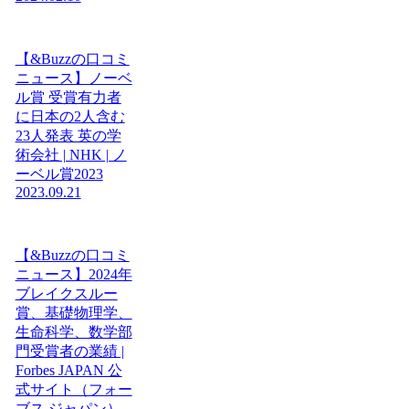
【&Buzzの口コミ
ニュース】ノーベ
ル賞 受賞有力者
に日本の2人含む
23人発表 英の学
術会社 | NHK | ノ
ーベル賞2023
2023.09.21
【&Buzzの口コミ
ニュース】2024年
ブレイクスルー
賞、基礎物理学、
生命科学、数学部
門受賞者の業績 |
Forbes JAPAN 公
式サイト（フォー
ブス ジャパン）