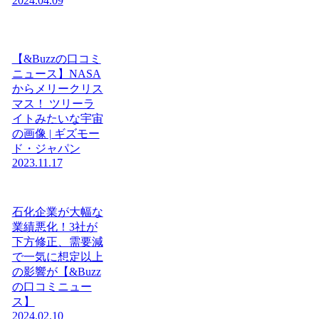
2024.04.09
【&Buzzの口コミ
ニュース】NASA
からメリークリス
マス！ ツリーラ
イトみたいな宇宙
の画像 | ギズモー
ド・ジャパン
2023.11.17
石化企業が大幅な
業績悪化！3社が
下方修正、需要減
で一気に想定以上
の影響が【&Buzz
の口コミニュー
ス】
2024.02.10