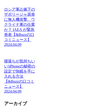
ロシア軍占拠下の
ザポリージャ原発
に無人機攻撃、ウ
クライナ軍の仕業
か？ IAEA が緊急
発表【&Buzzの口
コミニュース】
2024.04.09
寝落ちが気持ちい
い!iPhoneの秘密の
設定で快眠を手に
入れる方法
【&Buzzの口コミ
ニュース】
2024.04.09
アーカイブ