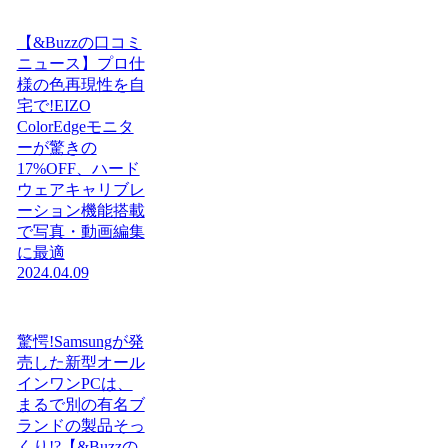
【&Buzzの口コミ
ニュース】プロ仕
様の色再現性を自
宅で!EIZO
ColorEdgeモニタ
ーが驚きの
17%OFF、ハード
ウェアキャリブレ
ーション機能搭載
で写真・動画編集
に最適
2024.04.09
驚愕!Samsungが発
売した新型オール
インワンPCは、
まるで別の有名ブ
ランドの製品そっ
くり!?【&Buzzの