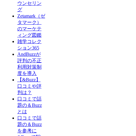
ウンセリン
グ
Zetamark（ゼ
タマーク）
のマーケテ
ィング図鑑
雑学コレク
ション365
AndBuzzが
評判の不正
利用対策制
度を導入
【&Buzz】
口コミや評
判は？
口コミで話
題の＆Buzz
とは
口コミで話
題の＆Buzz
を参考に