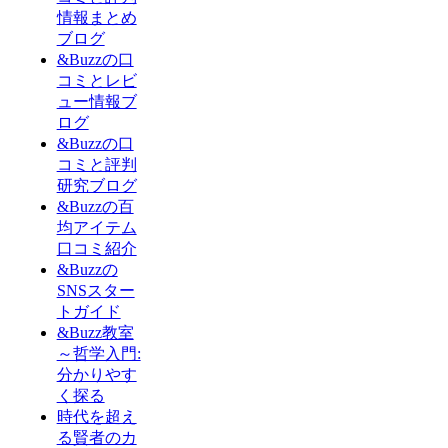
情報まとめ
ブログ
&Buzzの口
コミとレビ
ュー情報ブ
ログ
&Buzzの口
コミと評判
研究ブログ
&Buzzの百
均アイテム
口コミ紹介
&Buzzの
SNSスター
トガイド
&Buzz教室
～哲学入門:
分かりやす
く探る
時代を超え
る賢者のカ