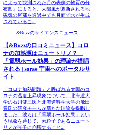
によって観測された月の表側の物質の分
布図』によると、太陽風が遮断される地
磁気の尾部を通過中でも月面で水が生成
されているこ...
&Buzzのサイエンスニュース
【&Buzzの口コミニュース】コロ
ナの加熱源はニュートリノ？
「電弱ホール効果」の理論が提唱
される | sorae 宇宙へのポータルサ
イト
「コロナ加熱問題」と呼ばれる太陽のコ
ロナの温度上昇現象について、北海道大
学の石川健三氏と北海道科学大学の飛田
豊氏の研究チームが新たな理論を提唱し
ました。彼らは「電弱ホール効果」とい
う現象を通じて、素粒子であるニュート
リノが光子に崩壊すること...