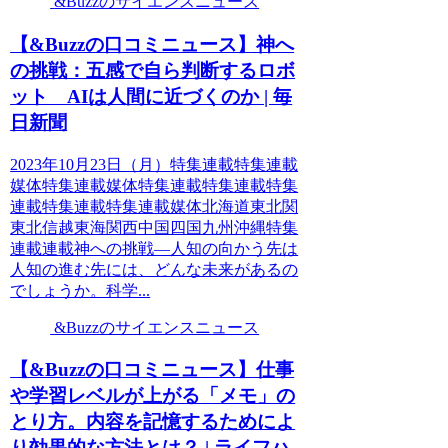
&Buzzのサイエンスニュース
【&Buzzの口コミニュース】神へ
の挑戦：五感で自ら判断するロボ
ット AIは人間に近づくのか | 毎
日新聞
2023年10月23日（月）特集連載特集連載
媒体特集連載媒体特集連載特集連載特集
連載特集連載特集連載媒体北海道東北関
東北信越東海関西中国四国九州沖縄特集
連載連載神への挑戦―人知の向かう先は
人知の進む先には、どんな未来があるの
でしょうか。科学...
&Buzzのサイエンスニュース
【&Buzzの口コミニュース】仕事
や学習レベルが上がる「メモ」の
とり方。内容を記憶するためによ
り効果的な方法とは？ | ライフハ