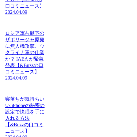
口コミニュース】
2024.04.09
ロシア軍占拠下の
ザポリージャ原発
に無人機攻撃、ウ
クライナ軍の仕業
か？ IAEA が緊急
発表【&Buzzの口
コミニュース】
2024.04.09
寝落ちが気持ちい
い!iPhoneの秘密の
設定で快眠を手に
入れる方法
【&Buzzの口コミ
ニュース】