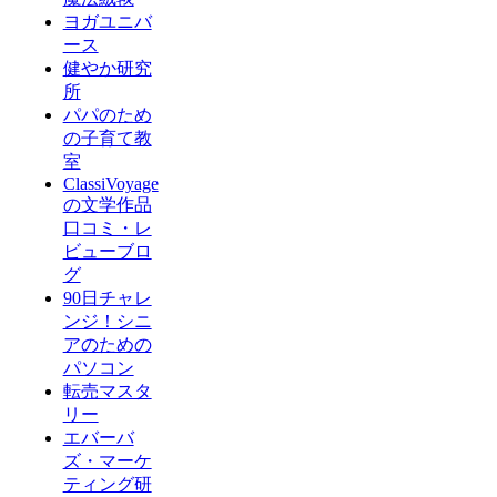
ヨガユニバ
ース
健やか研究
所
パパのため
の子育て教
室
ClassiVoyage
の文学作品
口コミ・レ
ビューブロ
グ
90日チャレ
ンジ！シニ
アのための
パソコン
転売マスタ
リー
エバーバ
ズ・マーケ
ティング研