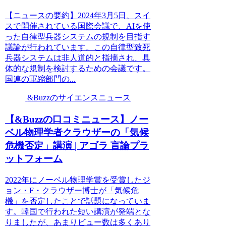
【ニュースの要約】2024年3月5日、スイ
スで開催されている国際会議で、AIを使
った自律型兵器システムの規制を目指す
議論が行われています。この自律型致死
兵器システムは非人道的と指摘され、具
体的な規制を検討するための会議です。
国連の軍縮部門の...
&Buzzのサイエンスニュース
【&Buzzの口コミニュース】ノー
ベル物理学者クラウザーの「気候
危機否定」講演 | アゴラ 言論プラ
ットフォーム
2022年にノーベル物理学賞を受賞したジ
ョン・F・クラウザー博士が「気候危
機」を否定したことで話題になっていま
す。韓国で行われた短い講演が発端とな
りましたが、あまりビュー数は多くあり