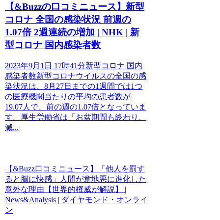
【&Buzzの口コミニュース】新型
コロナ 全国の感染状況 前週の
1.07倍 2週連続の増加 | NHK | 新
型コロナ 国内感染者数
2023年9月1日 17時41分新型コロナ 国内
感染者数新型コロナウイルスの全国の感
染状況は、8月27日までの1週間では1つ
の医療機関当たりの平均の患者数が
19.07人で、前の週の1.07倍となっていま
す。厚生労働省は「お盆期間も終わり、
減...
【&Buzz口コミニュース】「他人を罰す
ると脳に快感」人間が意地悪に進化した
意外な理由【世界的権威が解説】 |
News&Analysis | ダイヤモンド・オンライ
ン