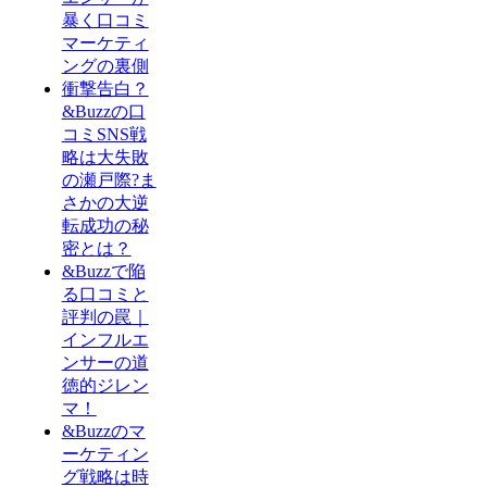
暴く口コミ
マーケティ
ングの裏側
衝撃告白？
&Buzzの口
コミSNS戦
略は大失敗
の瀬戸際?ま
さかの大逆
転成功の秘
密とは？
&Buzzで陥
る口コミと
評判の罠｜
インフルエ
ンサーの道
徳的ジレン
マ！
&Buzzのマ
ーケティン
グ戦略は時