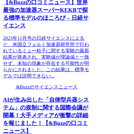
【&Buzzの口コミニュース】世界
最強の加速器スーパーKEKBで探
る標準モデルのほころび – 日経サ
イエンス
2023年11月号の日経サイエンスによる
と、米国立フェルミ加速器研究所で行わ
れているミュー粒子に関する実験の最新
結果が発表され、実験値が理論値と一致
せず、未知の現象が存在する可能性が明
らかにされました。この結果は、標準モ
デルでは説明できない...
&Buzzのサイエンスニュース
AIが生み出した「自律型兵器シス
テム」の規制に関する国際会議が
開幕！大手メディアが衝撃の詳細
を報じました！【&Buzzの口コミ
ニュース】