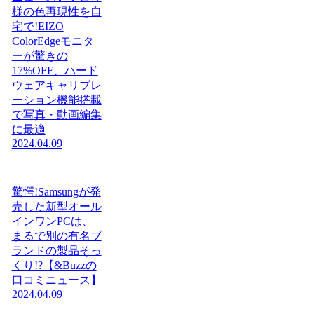
様の色再現性を自
宅で!EIZO
ColorEdgeモニタ
ーが驚きの
17%OFF、ハード
ウェアキャリブレ
ーション機能搭載
で写真・動画編集
に最適
2024.04.09
驚愕!Samsungが発
売した新型オール
インワンPCは、
まるで別の有名ブ
ランドの製品そっ
くり!?【&Buzzの
口コミニュース】
2024.04.09