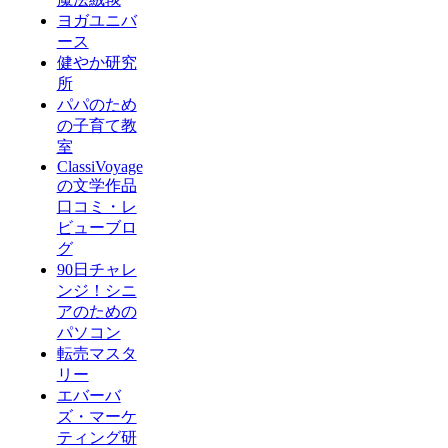
ヨガユニバ
ース
健やか研究
所
パパのため
の子育て教
室
ClassiVoyage
の文学作品
口コミ・レ
ビューブロ
グ
90日チャレ
ンジ！シニ
アのための
パソコン
転売マスタ
リー
エバーバ
ズ・マーケ
ティング研