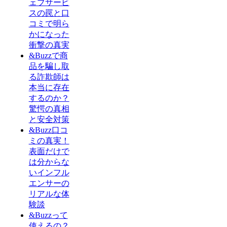
ェブサービ
スの罠と口
コミで明ら
かになった
衝撃の真実
&Buzzで商
品を騙し取
る詐欺師は
本当に存在
するのか？
驚愕の真相
と安全対策
&Buzz口コ
ミの真実！
表面だけで
は分からな
いインフル
エンサーの
リアルな体
験談
&Buzzって
使えるの？