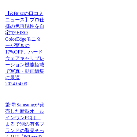
【&Buzzの口コミ
ニュース】プロ仕
様の色再現性を自
宅で!EIZO
ColorEdgeモニタ
ーが驚きの
17%OFF、ハード
ウェアキャリブレ
ーション機能搭載
で写真・動画編集
に最適
2024.04.09
驚愕!Samsungが発
売した新型オール
インワンPCは、
まるで別の有名ブ
ランドの製品そっ
くり!?【&Buzzの