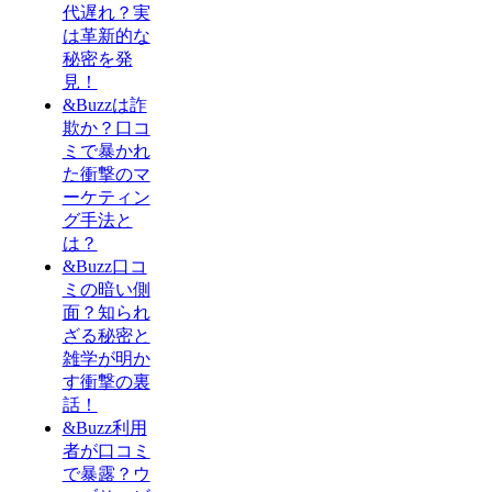
代遅れ？実
は革新的な
秘密を発
見！
&Buzzは詐
欺か？口コ
ミで暴かれ
た衝撃のマ
ーケティン
グ手法と
は？
&Buzz口コ
ミの暗い側
面？知られ
ざる秘密と
雑学が明か
す衝撃の裏
話！
&Buzz利用
者が口コミ
で暴露？ウ