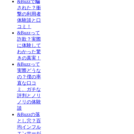
&Buzzで騙
された？衝
撃の利用者
体験談と口
コミ！
&Buzzって
詐欺？実際
に体験して
わかった驚
きの真実！
&Buzzって
実際どうな
の？僕の率
直な口コ
ミ、ガチな
評判とノリ
ノリの体験
談
&Buzzの落
とし穴？百
均インフル
エンサーが