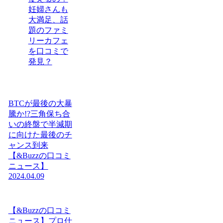
妊婦さんも
大満足、話
題のファミ
リーカフェ
を口コミで
発見？
BTCが最後の大暴
騰か!?三角保ち合
いの終盤で半減期
に向けた最後のチ
ャンス到来
【&Buzzの口コミ
ニュース】
2024.04.09
【&Buzzの口コミ
ニュース】プロ仕