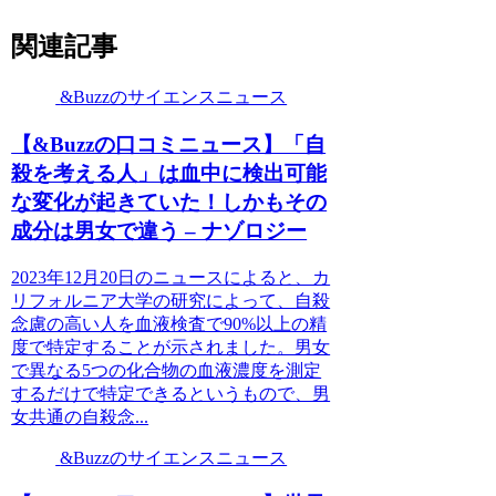
関連記事
&Buzzのサイエンスニュース
【&Buzzの口コミニュース】「自
殺を考える人」は血中に検出可能
な変化が起きていた！しかもその
成分は男女で違う – ナゾロジー
2023年12月20日のニュースによると、カ
リフォルニア大学の研究によって、自殺
念慮の高い人を血液検査で90%以上の精
度で特定することが示されました。男女
で異なる5つの化合物の血液濃度を測定
するだけで特定できるというもので、男
女共通の自殺念...
&Buzzのサイエンスニュース