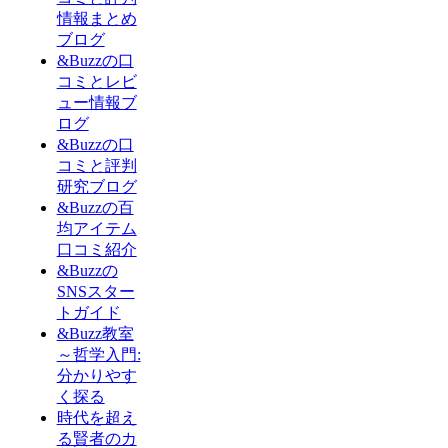
情報まとめ
ブログ
&Buzzの口
コミとレビ
ュー情報ブ
ログ
&Buzzの口
コミと評判
研究ブログ
&Buzzの百
均アイテム
口コミ紹介
&Buzzの
SNSスター
トガイド
&Buzz教室
～哲学入門:
分かりやす
く探る
時代を超え
る賢者のカ