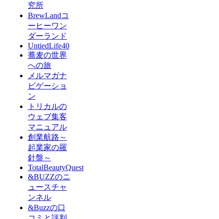
究所
BrewLandコ
ーヒーワン
ダーランド
UntiedLife40
蕎麦の世界
への旅
メルマガナ
ビゲーショ
ン
トリカルの
ウェブ集客
マニュアル
創業航路～
起業家の羅
針盤～
TotalBeautyQuest
&BUZZのニ
ュースチャ
ンネル
&Buzzの口
コミと評判