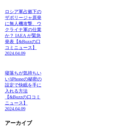
ロシア軍占拠下の
ザポリージャ原発
に無人機攻撃、ウ
クライナ軍の仕業
か？ IAEA が緊急
発表【&Buzzの口
コミニュース】
2024.04.09
寝落ちが気持ちい
い!iPhoneの秘密の
設定で快眠を手に
入れる方法
【&Buzzの口コミ
ニュース】
2024.04.09
アーカイブ