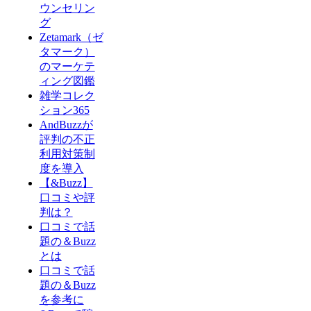
ウンセリン
グ
Zetamark（ゼ
タマーク）
のマーケテ
ィング図鑑
雑学コレク
ション365
AndBuzzが
評判の不正
利用対策制
度を導入
【&Buzz】
口コミや評
判は？
口コミで話
題の＆Buzz
とは
口コミで話
題の＆Buzz
を参考に