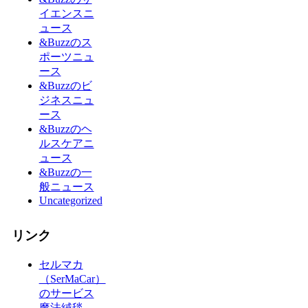
イエンスニ
ュース
&Buzzのス
ポーツニュ
ース
&Buzzのビ
ジネスニュ
ース
&Buzzのヘ
ルスケアニ
ュース
&Buzzの一
般ニュース
Uncategorized
リンク
セルマカ
（SerMaCar）
のサービス
魔法絨毯