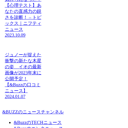
【心理テスト】あ
なたの直感力の鋭
さを診断！ – トピ
ックス｜ニフティ
ニュース
2023.10.09
ジュノーが捉えた
衝撃の新たな木星
の姿 イオの最新
画像が2023年末に
公開予定！
【&Buzzの口コミ
ニュース】
2024.01.07
&BUZZのニュースチャンネル
&BuzzのTECHニュース