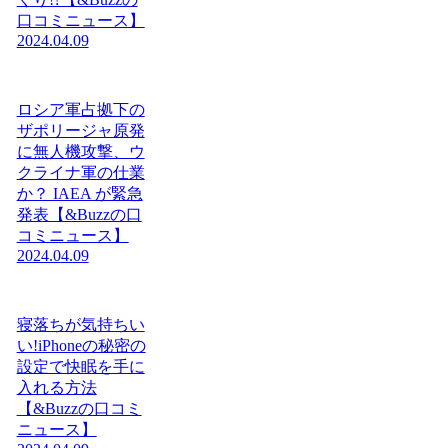
口コミニュース】
2024.04.09
ロシア軍占拠下の
ザポリージャ原発
に無人機攻撃、ウ
クライナ軍の仕業
か？ IAEA が緊急
発表【&Buzzの口
コミニュース】
2024.04.09
寝落ちが気持ちい
い!iPhoneの秘密の
設定で快眠を手に
入れる方法
【&Buzzの口コミ
ニュース】