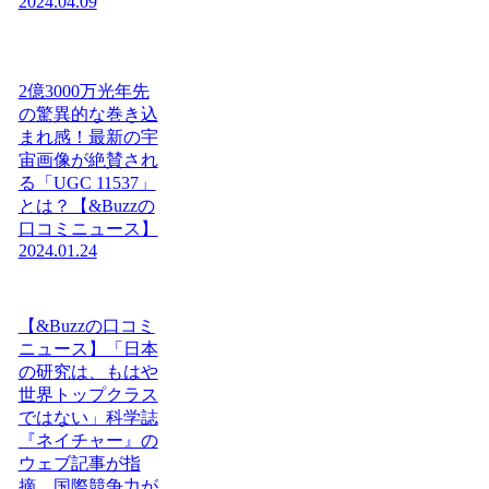
2024.04.09
2億3000万光年先
の驚異的な巻き込
まれ感！最新の宇
宙画像が絶賛され
る「UGC 11537」
とは？【&Buzzの
口コミニュース】
2024.01.24
【&Buzzの口コミ
ニュース】「日本
の研究は、もはや
世界トップクラス
ではない」科学誌
『ネイチャー』の
ウェブ記事が指
摘。国際競争力が