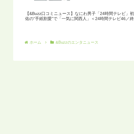
【&Buzz口コミニュース】なにわ男子「24時間テレビ
佑の“手紙割愛”で「一気に関西人」＜24時間テレビ46／終
ホーム
&Buzzのエンタニュース