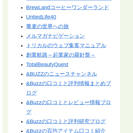
BrewLandコーヒーワンダーランド
UntiedLife40
蕎麦の世界への旅
メルマガナビゲーション
トリカルのウェブ集客マニュアル
創業航路～起業家の羅針盤～
TotalBeautyQuest
&BUZZのニュースチャンネル
&Buzzの口コミと評判情報まとめブ
ログ
&Buzzの口コミとレビュー情報ブロ
グ
&Buzzの口コミと評判研究ブログ
&Buzzの百均アイテム口コミ紹介