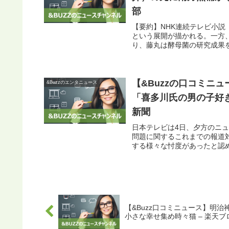
部
【要約】NHK連続テレビ小説
という展開が描かれる。一方
り、藤丸は酵母菌の研究成果を
【&Buzzの口コミニ
&Buzzのエンタニュース
「喜多川氏の男の子好き
新聞
日本テレビは4日、夕方のニュー
問題に関するこれまでの報道
する様々な忖度があったと認め
【&Buzz口コミニュース】明治
小さな幸せ集め時々猫 – 楽天ブ