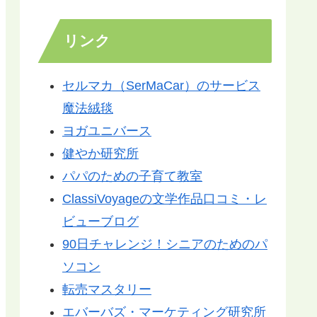
リンク
セルマカ（SerMaCar）のサービス
魔法絨毯
ヨガユニバース
健やか研究所
パパのための子育て教室
ClassiVoyageの文学作品口コミ・レ
ビューブログ
90日チャレンジ！シニアのためのパ
ソコン
転売マスタリー
エバーバズ・マーケティング研究所