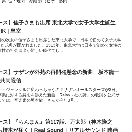
第1位：焼肉・冷麺 髭（ヒゲ）盛岡...
ュース】佳子さまも出席 東北大学で女子大学生誕生
K | 皇室
ご夫妻の次女の佳子さまも出席した東北大学で、日本で初めて女子大学
した式典が開かれました。1913年、東北大学は日本で初めて女性の
性の社会進出が難しい時代でし...
ュース】サザンが外苑の再開発懸念の新曲 坂本龍一
 共同通信
ト・ジャングルに変わっちゃうの？サザンオールスターズが3日、
業に対する懸念を訴えた新曲「Relay～杜の詩」の歌詞を公式サ
ては、音楽家の坂本龍一さんが今年3月...
ュース】『らんまん』第117話、万太郎（神木隆之
本が届く｜Real Sound｜リアルサウンド 映画