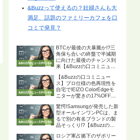
&Buzzって使えるの？妊婦さんも大
満足、話題のファミリーカフェを口
コミで発見？
BTCが最後の大暴騰か!?三
角保ち合いの終盤で半減期
に向けた最後のチャンス到
来【&Buzzの口コミニュー
ス】
【&Buzzの口コミニュー
ス】プロ仕様の色再現性を
自宅で!EIZO ColorEdgeモ
ニターが驚きの17%OFF、
ハードウェアキャリブレー
驚愕!Samsungが発売した新
ション機能搭載で写真・動
型オールインワンPCは、ま
画編集に最適
るで別の有名ブランドの製
品そっくり!?【&Buzzの口
コミニュース】
ロシア軍占拠下のザポリー