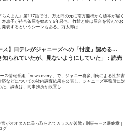
『らんまん』第117話では、万太郎の元に南方熊楠から標本が届く
、寿恵子が待合茶屋を始めて5年経ち、竹雄と綾は屋台を営んでお
発表するというシーンもある。万太郎は...
ュース】日テレがジャニーズへの「忖度」認める…
知られていたが、見ないようにしていた」 : 読売
ス情報番組「news every.」で、ジャニー喜多川氏による性加害
対応などについての社内調査結果を公表し、ジャニーズ事務所に対
た。調査は、同事務所が設置し...
神宮がオオタカに乗っ取られてカラスが苦戦 / 刑事モース最終章 |
ログ