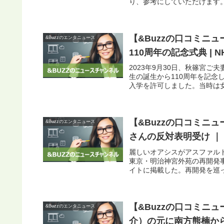
り、参考にしていただけます。
【&Buzzの口コミニ
&Buzzのエンタニュース
110周年の記念式典 | NH
2023年9月30日、秋篠宮
生の誕生から110周年を記念
入学を許可しました。当時は女
【&Buzzの口コミニ
&Buzzのエンタニュース
さんの反対表明受け ｜
麗しいオアシスがアスファル
東京・明治神宮外苑の再開発事
イトに掲載した。再開発を巡っ
【&Buzzの口コミニ
&Buzzのエンタニュース
介）の元に南方熊楠から標