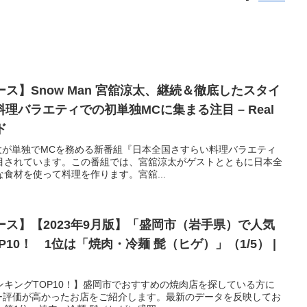
ース】Snow Man 宮舘涼太、継続＆徹底したスタイ
理バラエティでの初単独MCに集まる注目 – Real
ド
舘涼太が単独でMCを務める新番組『日本全国さすらい料理バラエティ
目されています。この番組では、宮舘涼太がゲストとともに日本全
食材を使って料理を作ります。宮舘...
ュース】【2023年9月版】「盛岡市（岩手県）で人気
10！ 1位は「焼肉・冷麺 髭（ヒゲ）」（1/5） |
キングTOP10！】盛岡市でおすすめの焼肉店を探している方に
ザー評価が高かったお店をご紹介します。最新のデータを反映してお