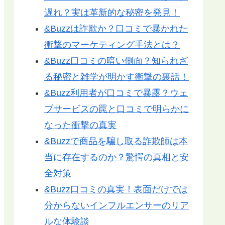
遅れ？実は革新的な秘密を発見！
&Buzzは詐欺か？口コミで暴かれた
衝撃のマーケティング手法とは？
&Buzz口コミの暗い側面？知られざ
る秘密と雑学が明かす衝撃の裏話！
&Buzz利用者が口コミで暴露？ウェ
ブサービスの罠と口コミで明らかに
なった衝撃の真実
&Buzzで商品を騙し取る詐欺師は本
当に存在するのか？驚愕の真相と安
全対策
&Buzz口コミの真実！表面だけでは
分からないインフルエンサーのリア
ルな体験談