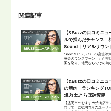
関連記事
【&Buzzの口コミニュ
&Buzzのエンタニュース
ルで掴んだチャンス 料
Sound｜リアルサウン
Snow Manメンバーの宮
黄金のワンスプーン！』が注
国を巡り、地元ならではの旬な
【&Buzzの口コミニ
&Buzzのエンタニュース
の焼肉」ランキングTOP
焼肉 ねとらぼ調査隊
【盛岡市のおすすめ焼肉店ラン
向けて、2023年9月のユー