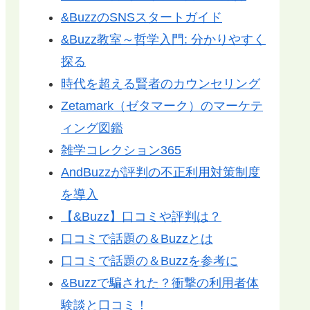
&BuzzのSNSスタートガイド
&Buzz教室～哲学入門: 分かりやすく
探る
時代を超える賢者のカウンセリング
Zetamark（ゼタマーク）のマーケテ
ィング図鑑
雑学コレクション365
AndBuzzが評判の不正利用対策制度
を導入
【&Buzz】口コミや評判は？
口コミで話題の＆Buzzとは
口コミで話題の＆Buzzを参考に
&Buzzで騙された？衝撃の利用者体
験談と口コミ！