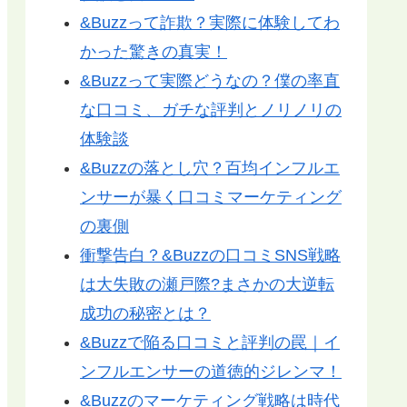
&Buzzって詐欺？実際に体験してわ
かった驚きの真実！
&Buzzって実際どうなの？僕の率直
な口コミ、ガチな評判とノリノリの
体験談
&Buzzの落とし穴？百均インフルエ
ンサーが暴く口コミマーケティング
の裏側
衝撃告白？&Buzzの口コミSNS戦略
は大失敗の瀬戸際?まさかの大逆転
成功の秘密とは？
&Buzzで陥る口コミと評判の罠｜イ
ンフルエンサーの道徳的ジレンマ！
&Buzzのマーケティング戦略は時代