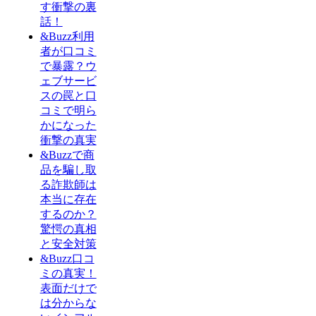
す衝撃の裏
話！
&Buzz利用
者が口コミ
で暴露？ウ
ェブサービ
スの罠と口
コミで明ら
かになった
衝撃の真実
&Buzzで商
品を騙し取
る詐欺師は
本当に存在
するのか？
驚愕の真相
と安全対策
&Buzz口コ
ミの真実！
表面だけで
は分からな