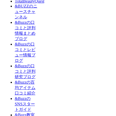
TotalBeautyQuest
&BUZZのニ
ュースチャ
ンネル
&Buzzの口
コミと評判
情報まとめ
ブログ
&Buzzの口
コミとレビ
ュー情報ブ
ログ
&Buzzの口
コミと評判
研究ブログ
&Buzzの百
均アイテム
口コミ紹介
&Buzzの
SNSスター
トガイド
&Buzz教室