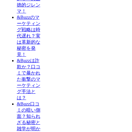
徳的ジレン
マ！
&Buzzのマ
ーケティン
グ戦略は時
代遅れ？実
は革新的な
秘密を発
見！
&Buzzは詐
欺か？口コ
ミで暴かれ
た衝撃のマ
ーケティン
グ手法と
は？
&Buzz口コ
ミの暗い側
面？知られ
ざる秘密と
雑学が明か