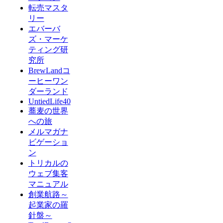
転売マスタ
リー
エバーバ
ズ・マーケ
ティング研
究所
BrewLandコ
ーヒーワン
ダーランド
UntiedLife40
蕎麦の世界
への旅
メルマガナ
ビゲーショ
ン
トリカルの
ウェブ集客
マニュアル
創業航路～
起業家の羅
針盤～