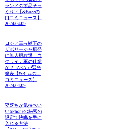
ランドの製品そっ
くり!?【&Buzzの
口コミニュース】
2024.04.09
ロシア軍占拠下の
ザポリージャ原発
に無人機攻撃、ウ
クライナ軍の仕業
か？ IAEA が緊急
発表【&Buzzの口
コミニュース】
2024.04.09
寝落ちが気持ちい
い!iPhoneの秘密の
設定で快眠を手に
入れる方法