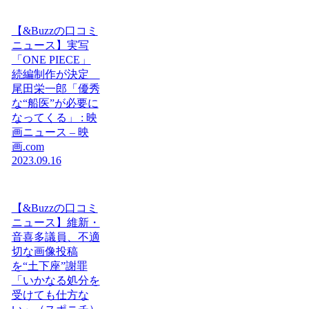
【&Buzzの口コミ
ニュース】実写
「ONE PIECE」
続編制作が決定
尾田栄一郎「優秀
な“船医”が必要に
なってくる」 : 映
画ニュース – 映
画.com
2023.09.16
【&Buzzの口コミ
ニュース】維新・
音喜多議員、不適
切な画像投稿
を“土下座”謝罪
「いかなる処分を
受けても仕方な