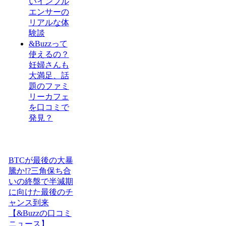
いインフル
エンサーの
リアルな体
験談
&Buzzって
使えるの？
妊婦さんも
大満足、話
題のファミ
リーカフェ
を口コミで
発見？
BTCが最後の大暴
騰か!?三角保ち合
いの終盤で半減期
に向けた最後のチ
ャンス到来
【&Buzzの口コミ
ニュース】