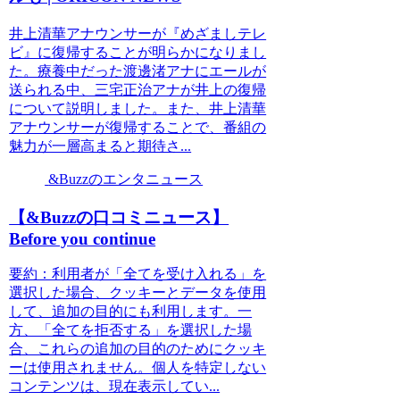
井上清華アナウンサーが『めざましテレ
ビ』に復帰することが明らかになりまし
た。療養中だった渡邊渚アナにエールが
送られる中、三宅正治アナが井上の復帰
について説明しました。また、井上清華
アナウンサーが復帰することで、番組の
魅力が一層高まると期待さ...
&Buzzのエンタニュース
【&Buzzの口コミニュース】
Before you continue
要約：利用者が「全てを受け入れる」を
選択した場合、クッキーとデータを使用
して、追加の目的にも利用します。一
方、「全てを拒否する」を選択した場
合、これらの追加の目的のためにクッキ
ーは使用されません。個人を特定しない
コンテンツは、現在表示してい...