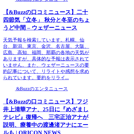
【&Buzzの口コミニュース】二十
四節気「立冬」 秋分と冬至のちょ
うど中間 – ウェザーニュース
天気予報を検索しています。札幌、仙
台、新潟、東京、金沢、名古屋、大阪、
広島、高知、福岡、那覇の各地の天気が
ありますが、具体的な予報は表示されて
いません。また、ウェザーニュースの要
約記事について、リライトや感想を求め
られています。要約をリライ...
&Buzzのエンタニュース
【&Buzzの口コミニュース】フジ
井上清華アナ、25日に『めざまし
テレビ』復帰へ 三宅正治アナが
説明、療養中の渡邊渚アナにエー
ルも | ORICON NEWS