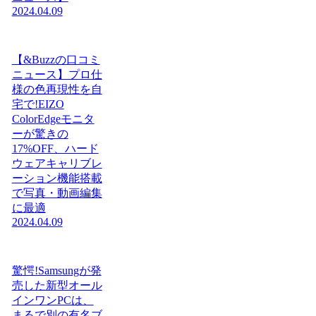
2024.04.09
【&Buzzの口コミ
ニュース】プロ仕
様の色再現性を自
宅で!EIZO
ColorEdgeモニタ
ーが驚きの
17%OFF、ハード
ウェアキャリブレ
ーション機能搭載
で写真・動画編集
に最適
2024.04.09
驚愕!Samsungが発
売した新型オール
インワンPCは、
まるで別の有名ブ