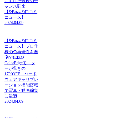
に向けた最後のチ
ャンス到来
【&Buzzの口コミ
ニュース】
2024.04.09
【&Buzzの口コミ
ニュース】プロ仕
様の色再現性を自
宅で!EIZO
ColorEdgeモニタ
ーが驚きの
17%OFF、ハード
ウェアキャリブレ
ーション機能搭載
で写真・動画編集
に最適
2024.04.09