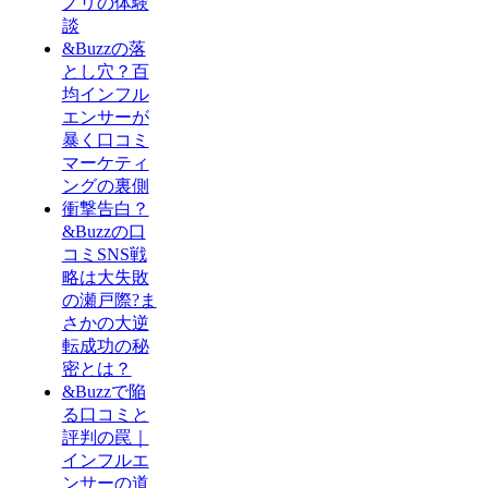
ノリの体験
談
&Buzzの落
とし穴？百
均インフル
エンサーが
暴く口コミ
マーケティ
ングの裏側
衝撃告白？
&Buzzの口
コミSNS戦
略は大失敗
の瀬戸際?ま
さかの大逆
転成功の秘
密とは？
&Buzzで陥
る口コミと
評判の罠｜
インフルエ
ンサーの道