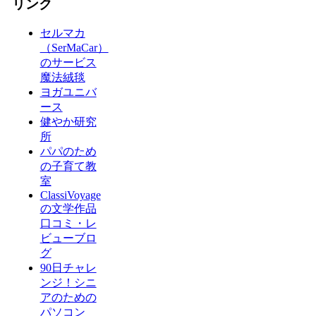
リンク
セルマカ
（SerMaCar）
のサービス
魔法絨毯
ヨガユニバ
ース
健やか研究
所
パパのため
の子育て教
室
ClassiVoyage
の文学作品
口コミ・レ
ビューブロ
グ
90日チャレ
ンジ！シニ
アのための
パソコン