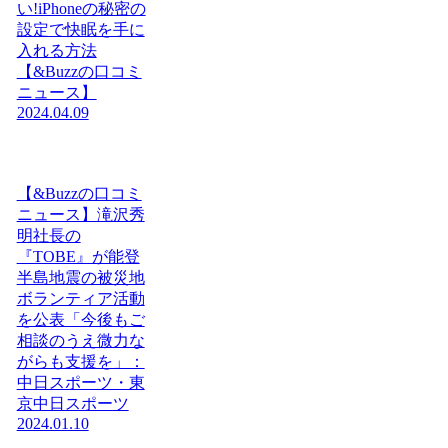
い!iPhoneの秘密の
設定で快眠を手に
入れる方法
【&Buzzの口コミ
ニュース】
2024.04.09
【&Buzzの口コミ
ニュース】滝沢秀
明社長の
『TOBE』が能登
半島地震の被災地
ボランティア活動
を公表「今後もご
相談のうえ微力な
がらも支援を」：
中日スポーツ・東
京中日スポーツ
2024.01.10