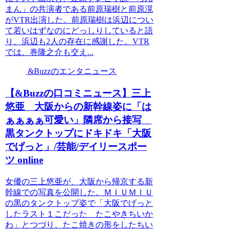
まん」の共演者である前原瑞樹と前原滉
がVTR出演した。前原瑞樹は浜辺につい
て若いはずなのにどっしりしていると語
り、浜辺も2人の存在に感謝した。VTR
では、巻隆之介も交え...
&Buzzのエンタニュース
【&Buzzの口コミニュース】三上
悠亜 大阪からの新幹線姿に「は
ぁぁぁぁ可愛い」隣席から接写
黒タンクトップにドキドキ「大阪
でげっと」/芸能/デイリースポー
ツ online
女優の三上悠亜が、大阪から帰京する新
幹線での写真を公開した。ＭＩＵＭＩＵ
の黒のタンクトップ姿で「大阪でげっと
したラスト１こだった たこやきちいか
わ」とつづり、たこ焼きの形をしたちい