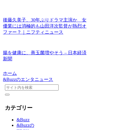
後藤久美子、30年ぶりドラマ主演か 女
優業には消極的も山田洋次監督が熱烈オ
ファー？｜ニフティニュース
腸を健康に、善玉菌増やそう – 日本経済
新聞
ホーム
&Buzzのエンタニュース
カテゴリー
&Buzz
&Buzzの