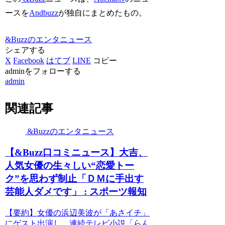
ースを
Andbuzz
が独自にまとめたもの。
&Buzzのエンタニュース
シェアする
X
Facebook
はてブ
LINE
コピー
adminをフォローする
admin
関連記事
&Buzzのエンタニュース
【&Buzz口コミニュース】大吉、
人気女優の生々しい“恋愛トー
ク”を思わず制止「ＤＭに手出す
芸能人ダメです」 : スポーツ報知
【要約】女優の浜辺美波が「あさイチ」
にゲスト出演し、連続テレビ小説「らん