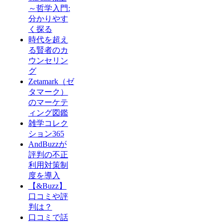
～哲学入門:
分かりやす
く探る
時代を超え
る賢者のカ
ウンセリン
グ
Zetamark（ゼ
タマーク）
のマーケテ
ィング図鑑
雑学コレク
ション365
AndBuzzが
評判の不正
利用対策制
度を導入
【&Buzz】
口コミや評
判は？
口コミで話