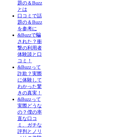
題の＆Buzz
とは
口コミで話
題の＆Buzz
を参考に
&Buzzで騙
された？衝
撃の利用者
体験談と口
コミ！
&Buzzって
詐欺？実際
に体験して
わかった驚
きの真実！
&Buzzって
実際どうな
の？僕の率
直な口コ
ミ、ガチな
評判とノリ