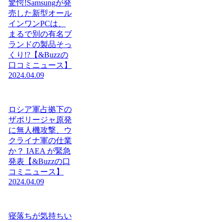
驚愕!Samsungが発
売した新型オール
インワンPCは、
まるで別の有名ブ
ランドの製品そっ
くり!?【&Buzzの
口コミニュース】
2024.04.09
ロシア軍占拠下の
ザポリージャ原発
に無人機攻撃、ウ
クライナ軍の仕業
か？ IAEA が緊急
発表【&Buzzの口
コミニュース】
2024.04.09
寝落ちが気持ちい