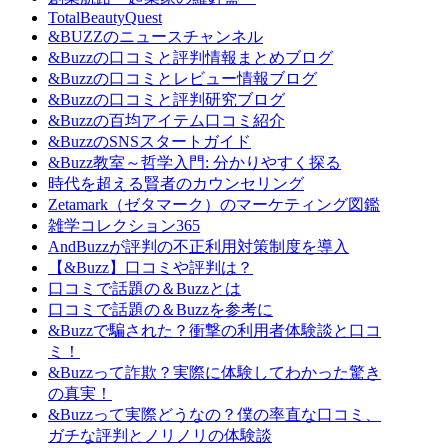
TotalBeautyQuest
&BUZZのニュースチャンネル
&Buzzの口コミと評判情報まとめブログ
&Buzzの口コミとレビュー情報ブログ
&Buzzの口コミと評判研究ブログ
&Buzzの百均アイテム口コミ紹介
&BuzzのSNSスタートガイド
&Buzz教室～哲学入門: 分かりやすく探る
時代を超える賢者のカウンセリング
Zetamark（ゼタマーク）のマーケティング図鑑
雑学コレクション365
AndBuzzが評判の不正利用対策制度を導入
【&Buzz】口コミや評判は？
口コミで話題の＆Buzzとは
口コミで話題の＆Buzzを参考に
&Buzzで騙された？衝撃の利用者体験談と口コ
ミ！
&Buzzって詐欺？実際に体験してわかった驚き
の真実！
&Buzzって実際どうなの？僕の率直な口コミ、
ガチな評判とノリノリの体験談