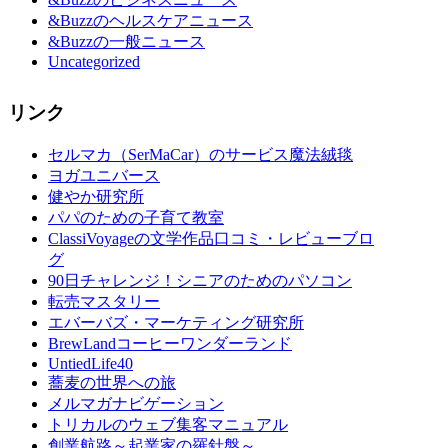
&Buzzのヘルスケアニュース
&Buzzの一般ニュース
Uncategorized
リンク
セルマカ（SerMaCar）のサービス魔法絨毯
ヨガユニバース
健やか研究所
パパのための子育て教室
ClassiVoyageの文学作品口コミ・レビューブロ
グ
90日チャレンジ！シニアのためのパソコン
転売マスタリー
エバーバズ・マーケティング研究所
BrewLandコーヒーワンダーランド
UntiedLife40
蕎麦の世界への旅
メルマガナビゲーション
トリカルのウェブ集客マニュアル
創業航路～起業家の羅針盤～