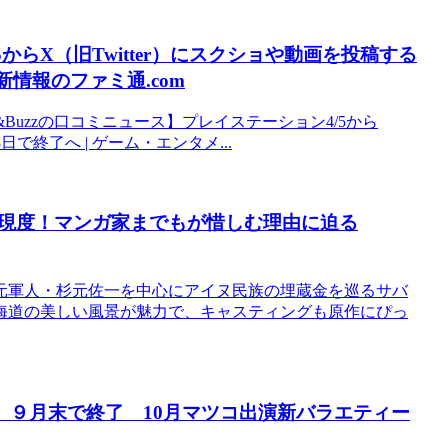
からX（旧Twitter）にスクショや動画を投稿する
新情報のファミ通.com
記事：「【&Buzzの口コミニュース】プレイステーション4/5から
日で終了へ | ゲーム・エンタメ...
現度！マンガ家までもが惜しむ理由に迫る
元軍人・杉元佐一を中心にアイヌ民族の埋蔵金を巡るサバ
海道の美しい風景が魅力で、キャスティングも原作にぴっ
」９月末で終了 10月マツコ出演新バラエティー