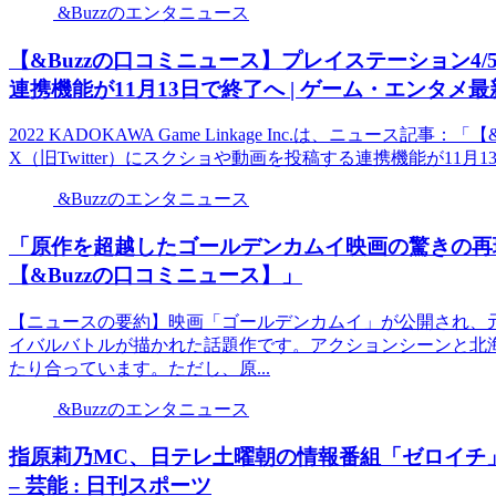
&Buzzのエンタニュース
【&Buzzの口コミニュース】プレイステーション4/5
連携機能が11月13日で終了へ | ゲーム・エンタメ最
2022 KADOKAWA Game Linkage Inc.は、ニュース
X（旧Twitter）にスクショや動画を投稿する連携機能が11月13
&Buzzのエンタニュース
「原作を超越したゴールデンカムイ映画の驚きの再
【&Buzzの口コミニュース】」
【ニュースの要約】映画「ゴールデンカムイ」が公開され、
イバルバトルが描かれた話題作です。アクションシーンと北
たり合っています。ただし、原...
&Buzzのエンタニュース
指原莉乃MC、日テレ土曜朝の情報番組「ゼロイチ
– 芸能 : 日刊スポーツ