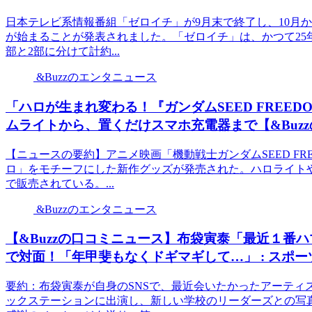
日本テレビ系情報番組「ゼロイチ」が9月末で終了し、10月
が始まることが発表されました。「ゼロイチ」は、かつて25
部と2部に分けて計約...
&Buzzのエンタニュース
「ハロが生まれ変わる！『ガンダムSEED FREE
ムライトから、置くだけスマホ充電器まで【&Buz
【ニュースの要約】アニメ映画「機動戦士ガンダムSEED F
ロ」をモチーフにした新作グッズが発売された。ハロライト
で販売されている。...
&Buzzのエンタニュース
【&Buzzの口コミニュース】布袋寅泰「最近１番
で対面！「年甲斐もなくドギマギして…」 : スポー
要約：布袋寅泰が自身のSNSで、最近会いたかったアーティ
ックステーションに出演し、新しい学校のリーダーズとの写