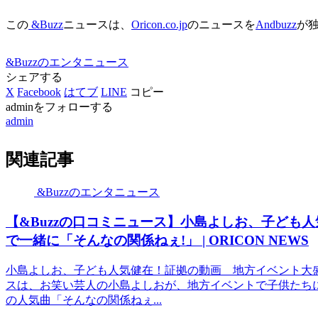
この
&Buzz
ニュースは、
Oricon.co.jp
のニュースを
Andbuzz
が
&Buzzのエンタニュース
シェアする
X
Facebook
はてブ
LINE
コピー
adminをフォローする
admin
関連記事
&Buzzのエンタニュース
【&Buzzの口コミニュース】小島よしお、子ども
で一緒に「そんなの関係ねぇ!」 | ORICON NEWS
小島よしお、子ども人気健在！証拠の動画 地方イベント大
スは、お笑い芸人の小島よしおが、地方イベントで子供たち
の人気曲「そんなの関係ねぇ...