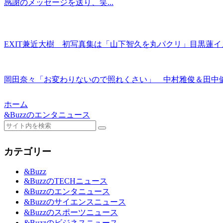
感謝のメッセージを送り、笑...
EXIT兼近大樹 初写真集は「山下智久を丸パクリ」目黒蓮イメージも
岡田奈々「お変わりないので照れくさい」 中村雅俊＆田中健
ホーム
&Buzzのエンタニュース
カテゴリー
&Buzz
&BuzzのTECHニュース
&Buzzのエンタニュース
&Buzzのサイエンスニュース
&Buzzのスポーツニュース
&Buzzのビジネスニュース