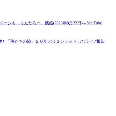
…りんたろー。嫉妬(2023年8月23日) – YouTube
と「俺たちの旅」２０年ぶり３ショット : スポーツ報知