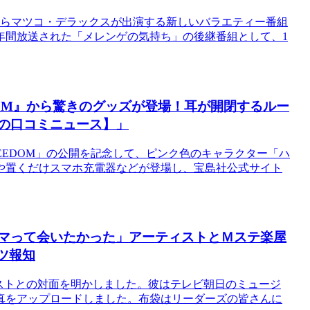
からマツコ・デラックスが出演する新しいバラエティー番組
年間放送された「メレンゲの気持ち」の後継番組として、1
DOM』から驚きのグッズが登場！耳が開閉するルー
zの口コミニュース】」
REEDOM」の公開を記念して、ピンク色のキャラクター「ハ
や置くだけスマホ充電器などが登場し、宝島社公式サイト
ハマって会いたかった」アーティストとＭステ楽屋
ツ報知
ストとの対面を明かしました。彼はテレビ朝日のミュージ
真をアップロードしました。布袋はリーダーズの皆さんに