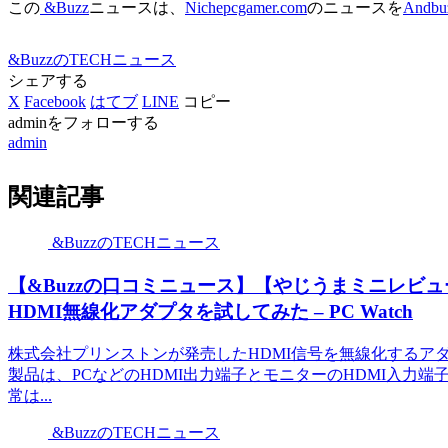
この
&Buzz
ニュースは、
Nichepcgamer.com
のニュースを
Andbu
&BuzzのTECHニュース
シェアする
X
Facebook
はてブ
LINE
コピー
adminをフォローする
admin
関連記事
&BuzzのTECHニュース
【&Buzzの口コミニュース】【やじうまミニレビュ
HDMI無線化アダプタを試してみた – PC Watch
株式会社プリンストンが発売したHDMI信号を無線化するアダプタ
製品は、PCなどのHDMI出力端子とモニターのHDMI入力
常は...
&BuzzのTECHニュース