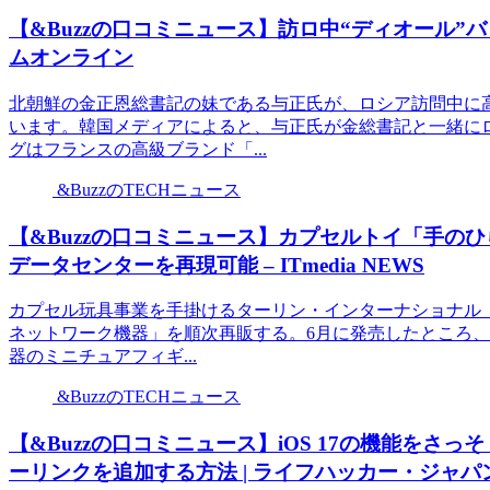
【&Buzzの口コミニュース】訪ロ中“ディオール”
ムオンライン
北朝鮮の金正恩総書記の妹である与正氏が、ロシア訪問中に
います。韓国メディアによると、与正氏が金総書記と一緒に
グはフランスの高級ブランド「...
&BuzzのTECHニュース
【&Buzzの口コミニュース】カプセルトイ「手の
データセンターを再現可能 – ITmedia NEWS
カプセル玩具事業を手掛けるターリン・インターナショナル（
ネットワーク機器」を順次再販する。6月に発売したところ、
器のミニチュアフィギ...
&BuzzのTECHニュース
【&Buzzの口コミニュース】iOS 17の機能をさっ
ーリンクを追加する方法 | ライフハッカー・ジャパ