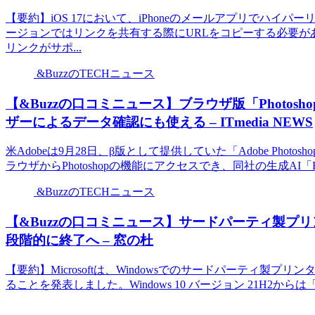
【要約】iOS 17において、iPhoneのメールアプリでハ
ージョンではリンクを共有する際にURLをコピーする必要
リンクがサポ...
&BuzzのTECHニュース
【&Buzzの口コミニュース】ブラウザ版「Photo
ザーによるデータ確認にも使える – ITmedia NEWS
米Adobeは9月28日、β版として提供していた「Adobe Pho
ラウザからPhotoshopの機能にアクセスでき、同社の生成AI「Fi
&BuzzのTECHニュース
【&Buzzの口コミニュース】サードパーティ製プリンタ
段階的に終了へ – 窓の杜
【要約】Microsoftは、Windowsでのサードパーティ製プリン
ることを発表しました。Windows 10 バージョン 21H2からは「IP