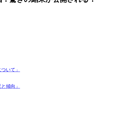
率について」
背景と傾向」