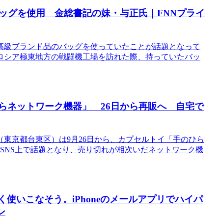
バッグを使用 金総書記の妹・与正氏｜FNNプライ
高級ブランド品のバッグを使っていたことが話題となって
ロシア極東地方の戦闘機工場を訪れた際、持っていたバッ
ひらネットワーク機器」 26日から再販へ 自宅で
東京都台東区）は9月26日から、カプセルトイ「手のひら
SNS上で話題となり、売り切れが相次いだネットワーク機
そく使いこなそう。iPhoneのメールアプリでハイパ
ン