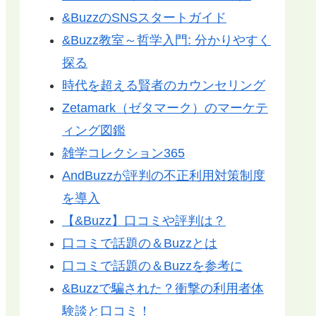
&BuzzのSNSスタートガイド
&Buzz教室～哲学入門: 分かりやすく
探る
時代を超える賢者のカウンセリング
Zetamark（ゼタマーク）のマーケテ
ィング図鑑
雑学コレクション365
AndBuzzが評判の不正利用対策制度
を導入
【&Buzz】口コミや評判は？
口コミで話題の＆Buzzとは
口コミで話題の＆Buzzを参考に
&Buzzで騙された？衝撃の利用者体
験談と口コミ！