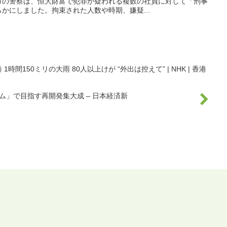
市の警察は、恒大財富で犯罪が疑われる複数の社員に対して「刑事
かにしました。拘束された人数や時期、嫌疑...
時間150ミリの大雨 80人以上けが “外出は控えて” | NHK | 香港
ム」で目指す再開発集大成 – 日本経済新