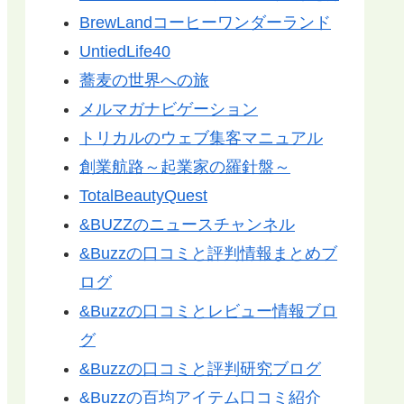
BrewLandコーヒーワンダーランド
UntiedLife40
蕎麦の世界への旅
メルマガナビゲーション
トリカルのウェブ集客マニュアル
創業航路～起業家の羅針盤～
TotalBeautyQuest
&BUZZのニュースチャンネル
&Buzzの口コミと評判情報まとめブ
ログ
&Buzzの口コミとレビュー情報ブロ
グ
&Buzzの口コミと評判研究ブログ
&Buzzの百均アイテム口コミ紹介