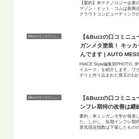
【要約】米テクノロジー企業の
マゾン・ドット・コムは新興
クラウドコンピューティングの
【&Buzzの口コミニ
&Buzzのビジネスニュース
ガンメタ塗装！ キッ
んでます | AUTO 
る 〜
HIACE Style編集部PH
イエース」を紹介します。ワ
チリと作り込まれた珠玉の1台だ
【&Buzzの口コミニ
&Buzzのビジネスニュース
ンフレ期待の改善は継続
要約：米ミシガン大学が発表
た。しかし、短期インフレ期
景気現況指数は下落したものの