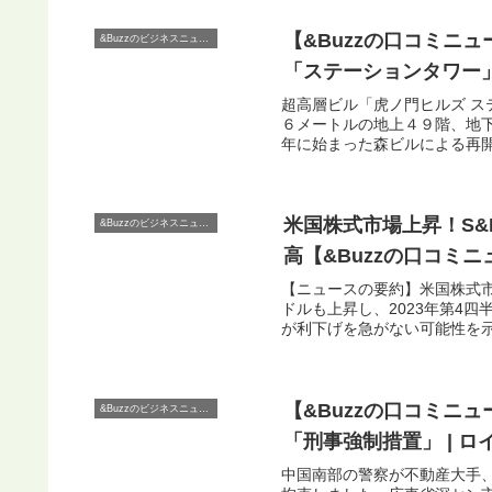
【&Buzzの口コミニ
&Buzzのビジネスニュース
「ステーションタワー」
超高層ビル「虎ノ門ヒルズ 
６メートルの地上４９階、地
年に始まった森ビルによる再開
米国株式市場上昇！S
&Buzzのビジネスニュース
高【&Buzzの口コミ
【ニュースの要約】米国株式市
ドルも上昇し、2023年第4
が利下げを急がない可能性を示
【&Buzzの口コミ
&Buzzのビジネスニュース
「刑事強制措置」 | ロ
中国南部の警察が不動産大手