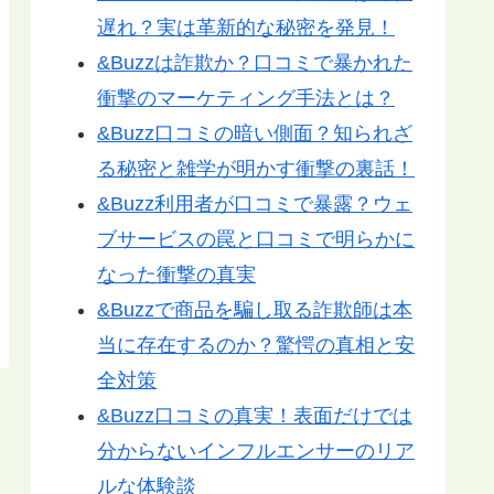
遅れ？実は革新的な秘密を発見！
&Buzzは詐欺か？口コミで暴かれた
衝撃のマーケティング手法とは？
&Buzz口コミの暗い側面？知られざ
る秘密と雑学が明かす衝撃の裏話！
&Buzz利用者が口コミで暴露？ウェ
ブサービスの罠と口コミで明らかに
なった衝撃の真実
&Buzzで商品を騙し取る詐欺師は本
当に存在するのか？驚愕の真相と安
全対策
&Buzz口コミの真実！表面だけでは
分からないインフルエンサーのリア
ルな体験談