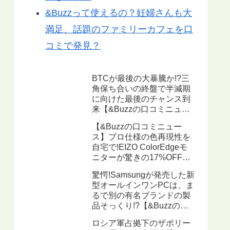
&Buzzって使えるの？妊婦さんも大
満足、話題のファミリーカフェを口
コミで発見？
BTCが最後の大暴騰か!?三
角保ち合いの終盤で半減期
に向けた最後のチャンス到
来【&Buzzの口コミニュー
ス】
【&Buzzの口コミニュー
ス】プロ仕様の色再現性を
自宅で!EIZO ColorEdgeモ
ニターが驚きの17%OFF、
ハードウェアキャリブレー
驚愕!Samsungが発売した新
ション機能搭載で写真・動
型オールインワンPCは、ま
画編集に最適
るで別の有名ブランドの製
品そっくり!?【&Buzzの口
コミニュース】
ロシア軍占拠下のザポリー