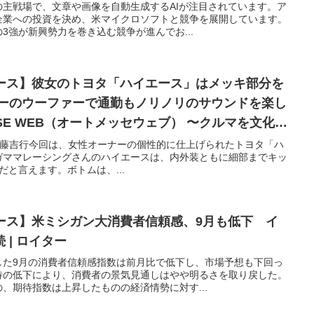
主戦場で、文章や画像を自動生成するAIが注目されています。ア
企業への投資を決め、米マイクロソフトと競争を展開しています。
3強が新興勢力を巻き込む競争が進んでお...
ュース】彼女のトヨタ「ハイエース」はメッキ部分を
カーのウーファーで通勤もノリノリのサウンドを楽し
MESSE WEB（オートメッセウェブ） 〜クルマを文化す
OTO: 伊藤吉行今回は、女性オーナーの個性的に仕上げられたトヨタ「ハ
ガママレーシングさんのハイエースは、内外装ともに細部までキッ
と言えます。ボトムは、...
ュース】米ミシガン大消費者信頼感、9月も低下 イ
 | ロイター
した9月の消費者信頼感指数は前月比で低下し、市場予想も下回っ
待の低下により、消費者の景気見通しはやや明るさを取り戻した。
、期待指数は上昇したものの経済情勢に対す...