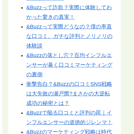
&Buzzって詐欺？実際に体験してわ
かった驚きの真実！
&Buzzって実際どうなの？僕の率直
な口コミ、ガチな評判とノリノリの
体験談
&Buzzの落とし穴？百均インフルエ
ンサーが暴く口コミマーケティング
の裏側
衝撃告白？&Buzzの口コミSNS戦略
は大失敗の瀬戸際?まさかの大逆転
成功の秘密とは？
&Buzzで陥る口コミと評判の罠｜イ
ンフルエンサーの道徳的ジレンマ！
&Buzzのマーケティング戦略は時代