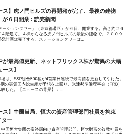
ュース】虎ノ門ヒルズの再開発が完了、最後の建物
が６日開業 : 読売新聞
ステーションタワー」（東京都港区）が６日、開業する。高さ約２６
下４階建て。４棟からなる虎ノ門ヒルズの最後の建物で、２００９
発計画は完了する。ステーションタワーは...
&Pが最高値更新、ネットフリックス株が驚異の大幅
ニュース】
場は、S&P総合500種が4営業日連続で最高値を更新して引けた。
四半期の実質国内総生産が予想を上回り、米連邦準備理事会（FRB）
唆した。【ニュースの背景】：...
ニュース】中国当局、恒大の資産管理部門社員を拘束
イター
、中国恒大集団の富裕層向け資産管理部門、恒大財富の複数社員を