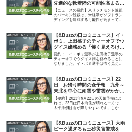
先進的な軟着陸の可能性高まると
の見方【&Buzzの口コミニュー
【ニュースの要約】米リッチモンド連銀
ス】
のバーキン総裁は、米経済がソフトラン
ディングを達成する可能性が高まってい
るが、確実ではないと述べ、追加の金融
引き締めの可能性は残されているとの考
えを示した。【ニュースの背景】：「米
【&Buzzの口コミニュース】イ・
&Buzzの一般ニュース
バーキン総裁、ソフトラン...
ボミ、上田桃子のティーオフでウ
グイス嬢務める「怖く見えるけ
ど、めっちゃ優しいお姉さん」 –
要約： イ・ボミ選手が上田桃子選手の
国内女子ゴルフ写真ニュース : 日
ティーオフでウグイス嬢を務めることに
なりました。イ・ボミ選手は怖く見える
刊スポーツ
が、メンタル面でも優れており、お姉さ
んのような存在です。感想：マーケティ
ング担当者からの感想として、&Buzzと
【&Buzzの口コミニュース】22
&Buzzの一般ニュース
してはイ・ボミ選手の...
日 お帰り時間の傘予報 九州～
東北を中心に雨雲や雷雲がかか
る 激しい雨も(気象予報士 日直
【要約】2023年9月22日の天気予報によ
主任 2023年09月22日) – 日本気象
れば、23日は日本海側が晴れる一方で、
太平洋側は雨が降りやすいです。しか
協会 tenki.jp
し、土日は全国的に秋晴れとなり、真夏
日エリアも暑さが続きます。朝晩は涼し
くなりますが、関東地方は日曜日に晴れ
【&Buzzの口コミニュース】大雨
&Buzzの一般ニュース
る予報です。関東で...
ピーク過ぎるも土砂災害警戒を