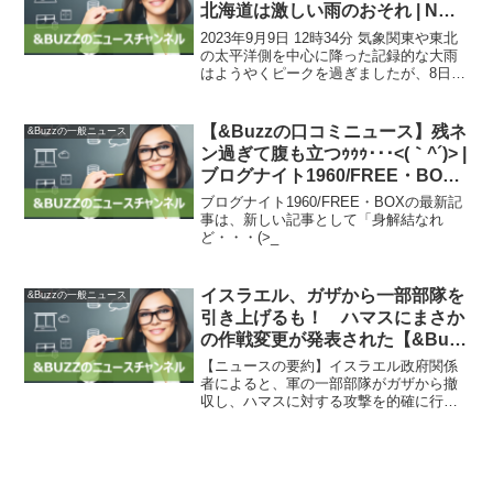
北海道は激しい雨のおそれ | NHK
| 気象
2023年9月9日 12時34分 気象関東や東北
の太平洋側を中心に降った記録的な大雨
はようやくピークを過ぎましたが、8日に
線状降水帯が相次いで発生した千葉県、
茨城県、それに福島県では太平洋側を中
心に地盤が緩んでいるところがありま
【&Buzzの口コミニュース】残ネ
&Buzzの一般ニュース
す。土砂災害...
ン過ぎて腹も立つｩｩｩ･･･<(｀^´)> |
ブログナイト1960/FREE・BOX
– 楽天ブログ
ブログナイト1960/FREE・BOXの最新記
事は、新しい記事として「身解結なれ
ど・・・(>_
イスラエル、ガザから一部部隊を
&Buzzの一般ニュース
引き上げるも！ ハマスにまさか
の作戦変更が発表された【&Buzz
の口コミニュース】
【ニュースの要約】イスラエル政府関係
者によると、軍の一部部隊がガザから撤
収し、ハマスに対する攻撃を的確に行う
ための作戦に移行している。また、経済
支援のため予備兵を一部市民生活に戻す
ことも明らかになった。これは少なくと
も半年かかるが、米国から...