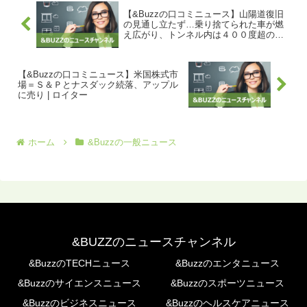
【&Buzzの口コミニュース】山陽道復旧
の見通し立たず…乗り捨てられた車が燃
え広がり、トンネル内は４００度超の高
温に : 読売新聞
【&Buzzの口コミニュース】米国株式市
場＝Ｓ＆Ｐとナスダック続落、アップル
に売り | ロイター
ホーム
&Buzzの一般ニュース
&BUZZのニュースチャンネル
&BuzzのTECHニュース
&Buzzのエンタニュース
&Buzzのサイエンスニュース
&Buzzのスポーツニュース
&Buzzのビジネスニュース
&Buzzのヘルスケアニュース