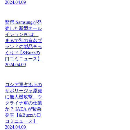
2024.04.09
驚愕!Samsungが発
売した新型オール
インワンPCは、
まるで別の有名ブ
ランドの製品そっ
くり!?【&Buzzの
口コミニュース】
2024.04.09
ロシア軍占拠下の
ザポリージャ原発
に無人機攻撃、ウ
クライナ軍の仕業
か？ IAEA が緊急
発表【&Buzzの口
コミニュース】
2024.04.09