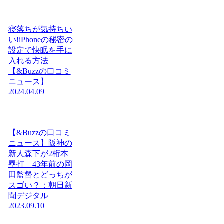
寝落ちが気持ちい
い!iPhoneの秘密の
設定で快眠を手に
入れる方法
【&Buzzの口コミ
ニュース】
2024.04.09
【&Buzzの口コミ
ニュース】阪神の
新人森下が2桁本
塁打 43年前の岡
田監督とどっちが
スゴい？：朝日新
聞デジタル
2023.09.10