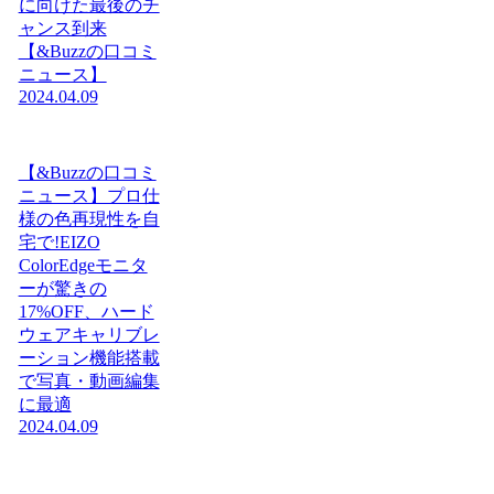
に向けた最後のチ
ャンス到来
【&Buzzの口コミ
ニュース】
2024.04.09
【&Buzzの口コミ
ニュース】プロ仕
様の色再現性を自
宅で!EIZO
ColorEdgeモニタ
ーが驚きの
17%OFF、ハード
ウェアキャリブレ
ーション機能搭載
で写真・動画編集
に最適
2024.04.09