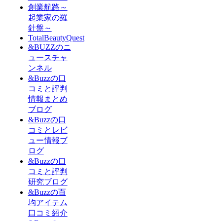
創業航路～
起業家の羅
針盤～
TotalBeautyQuest
&BUZZのニ
ュースチャ
ンネル
&Buzzの口
コミと評判
情報まとめ
ブログ
&Buzzの口
コミとレビ
ュー情報ブ
ログ
&Buzzの口
コミと評判
研究ブログ
&Buzzの百
均アイテム
口コミ紹介