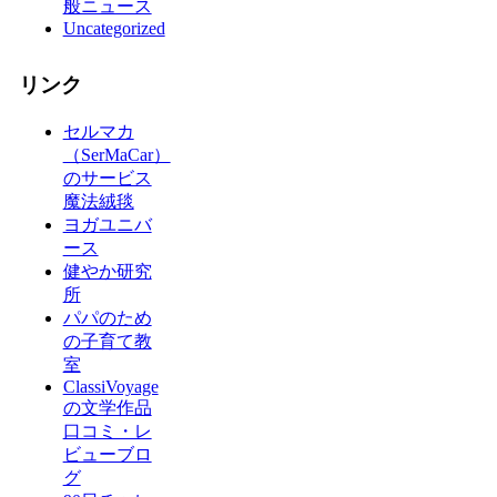
般ニュース
Uncategorized
リンク
セルマカ
（SerMaCar）
のサービス
魔法絨毯
ヨガユニバ
ース
健やか研究
所
パパのため
の子育て教
室
ClassiVoyage
の文学作品
口コミ・レ
ビューブロ
グ