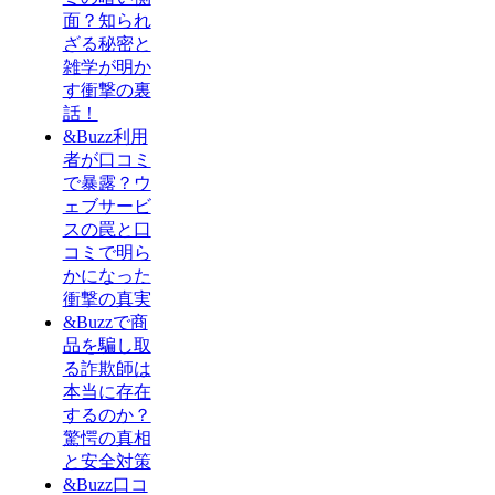
面？知られ
ざる秘密と
雑学が明か
す衝撃の裏
話！
&Buzz利用
者が口コミ
で暴露？ウ
ェブサービ
スの罠と口
コミで明ら
かになった
衝撃の真実
&Buzzで商
品を騙し取
る詐欺師は
本当に存在
するのか？
驚愕の真相
と安全対策
&Buzz口コ