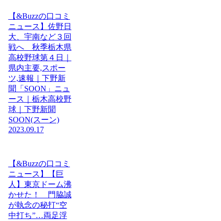
【&Buzzの口コミ
ニュース】佐野日
大、宇南など３回
戦へ 秋季栃木県
高校野球第４日｜
県内主要,スポー
ツ,速報｜下野新
聞「SOON」ニュ
ース｜栃木高校野
球｜下野新聞
SOON(スーン)
2023.09.17
【&Buzzの口コミ
ニュース】【巨
人】東京ドーム沸
かせた！ 門脇誠
が執念の秘打“空
中打ち”…両足浮