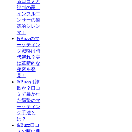
る口コミと
評判の罠｜
インフルエ
ンサーの道
徳的ジレン
マ！
&Buzzのマ
ーケティン
グ戦略は時
代遅れ？実
は革新的な
秘密を発
見！
&Buzzは詐
欺か？口コ
ミで暴かれ
た衝撃のマ
ーケティン
グ手法と
は？
&Buzz口コ
ミの暗い側