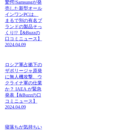
驚愕!Samsungが発
売した新型オール
インワンPCは、
まるで別の有名ブ
ランドの製品そっ
くり!?【&Buzzの
口コミニュース】
2024.04.09
ロシア軍占拠下の
ザポリージャ原発
に無人機攻撃、ウ
クライナ軍の仕業
か？ IAEA が緊急
発表【&Buzzの口
コミニュース】
2024.04.09
寝落ちが気持ちい