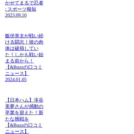
かせてまるで忍者
: スポーツ報知
2023.09.10
飯伏幸太が戦い続
ける闘志！彼の肉
体は破損してい
た！しかも戦い始
まる前から！
【&Buzzの口コミ
ニュース】
2024.01.05
【日本ハム】滝谷
美夢さんが感動の
卒業を迎えた！新
たな挑戦を
【&Buzzの口コミ
ニュース】