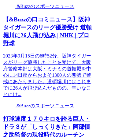
&Buzzのスポーツニュース
【&Buzzの口コミニュース】阪神
タイガースのリーグ優勝受け 道頓
堀川に26人飛び込み | NHK | プロ
野球
2023年9月15日の6時52分、阪神タイガー
スがリーグ優勝したことを受けて、大阪
府警察本部は大阪・ミナミの道頓堀を中
心に14日夜からおよそ1300人の態勢で警
戒にあたりました。道頓堀川にはこれま
でに26人が飛び込んだものの、幸いなこ
とにけ...
&Buzzのスポーツニュース
打球速度１７０キロを誇る巨人・
ドラ３が「しっくりきた」阿部慎
之助監督の現役時代のルーチン