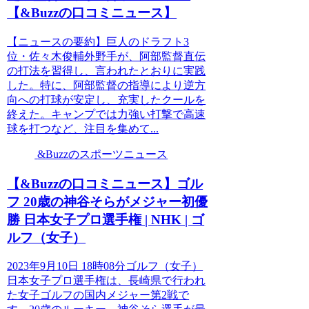
【&Buzzの口コミニュース】
【ニュースの要約】巨人のドラフト3
位・佐々木俊輔外野手が、阿部監督直伝
の打法を習得し、言われたとおりに実践
した。特に、阿部監督の指導により逆方
向への打球が安定し、充実したクールを
終えた。キャンプでは力強い打撃で高速
球を打つなど、注目を集めて...
&Buzzのスポーツニュース
【&Buzzの口コミニュース】ゴル
フ 20歳の神谷そらがメジャー初優
勝 日本女子プロ選手権 | NHK | ゴ
ルフ（女子）
2023年9月10日 18時08分ゴルフ（女子）
日本女子プロ選手権は、長崎県で行われ
た女子ゴルフの国内メジャー第2戦で