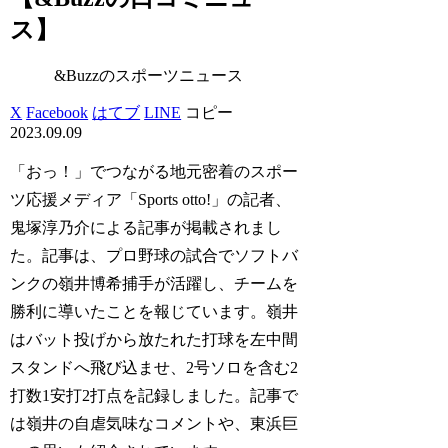
ス】
&Buzzのスポーツニュース
X
Facebook
はてブ
LINE
コピー
2023.09.09
「おっ！」でつながる地元密着のスポー
ツ応援メディア「Sports otto!」の記者、
鬼塚淳乃介による記事が掲載されまし
た。記事は、プロ野球の試合でソフトバ
ンクの嶺井博希捕手が活躍し、チームを
勝利に導いたことを報じています。嶺井
はバット投げから放たれた打球を左中間
スタンドへ飛び込ませ、2号ソロを含む2
打数1安打2打点を記録しました。記事で
は嶺井の自虐気味なコメントや、東浜巨