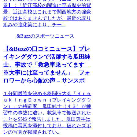
景】：「近江高校の躍進に至る歴史的背
景」近江高校はこれまで関西地方の強豪
校ではありませんでしたが、最近の取り
組みや強化策により、チー...
&Buzzのスポーツニュース
【&Buzzの口コミニュース】ブレ
イキングダウンで活躍する瓜田純
士、事故で「救急車乗ってます
※大事には至ってません」 フォ
ロワーから心配の声 – サンスポ
１分間最強を決める格闘技大会「Ｂｒｅ
ａｋｉｎｇＤｏｗｎ（ブレイキングダウ
ン）」の格闘家、瓜田純士（４３）が練
習中の事故に遭い、救急車で搬送された
ことをSNSで報告しました。瓜田選手は
投稿に写真を添付しており、破れたズボ
ンの写真が掲載されてい...