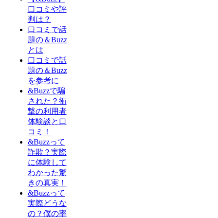
口コミや評
判は？
口コミで話
題の＆Buzz
とは
口コミで話
題の＆Buzz
を参考に
&Buzzで騙
された？衝
撃の利用者
体験談と口
コミ！
&Buzzって
詐欺？実際
に体験して
わかった驚
きの真実！
&Buzzって
実際どうな
の？僕の率