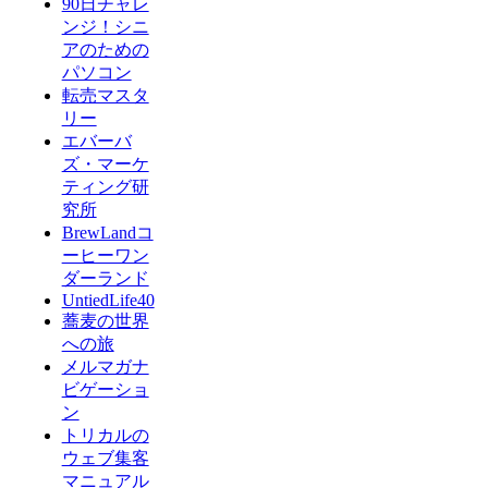
90日チャレ
ンジ！シニ
アのための
パソコン
転売マスタ
リー
エバーバ
ズ・マーケ
ティング研
究所
BrewLandコ
ーヒーワン
ダーランド
UntiedLife40
蕎麦の世界
への旅
メルマガナ
ビゲーショ
ン
トリカルの
ウェブ集客
マニュアル