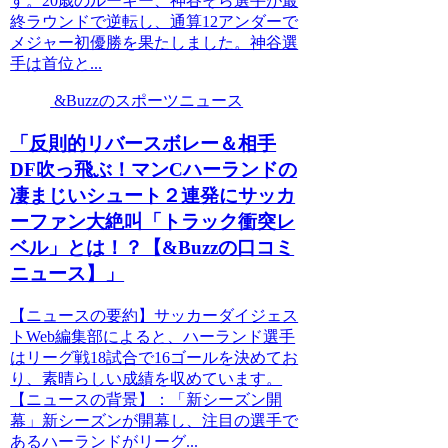
す。20歳のルーキー、神谷そら選手が最
終ラウンドで逆転し、通算12アンダーで
メジャー初優勝を果たしました。神谷選
手は首位と...
&Buzzのスポーツニュース
「反則的リバースボレー＆相手
DF吹っ飛ぶ！マンCハーランドの
凄まじいシュート２連発にサッカ
ーファン大絶叫「トラック衝突レ
ベル」とは！？【&Buzzの口コミ
ニュース】」
【ニュースの要約】サッカーダイジェス
トWeb編集部によると、ハーランド選手
はリーグ戦18試合で16ゴールを決めてお
り、素晴らしい成績を収めています。
【ニュースの背景】：「新シーズン開
幕」新シーズンが開幕し、注目の選手で
あるハーランドがリーグ...