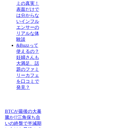
ミの真実！
表面だけで
は分からな
いインフル
エンサーの
リアルな体
験談
&Buzzって
使えるの？
妊婦さんも
大満足、話
題のファミ
リーカフェ
を口コミで
発見？
BTCが最後の大暴
騰か!?三角保ち合
いの終盤で半減期