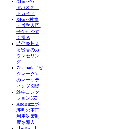
&Buzzの
SNSスター
トガイド
&Buzz教室
～哲学入門:
分かりやす
く探る
時代を超え
る賢者のカ
ウンセリン
グ
Zetamark（ゼ
タマーク）
のマーケテ
ィング図鑑
雑学コレク
ション365
AndBuzzが
評判の不正
利用対策制
度を導入
【&Buzz】