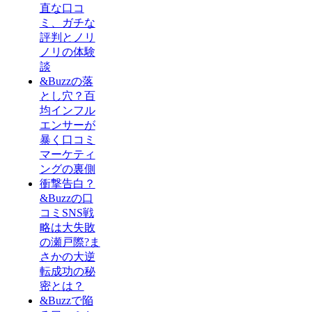
直な口コ
ミ、ガチな
評判とノリ
ノリの体験
談
&Buzzの落
とし穴？百
均インフル
エンサーが
暴く口コミ
マーケティ
ングの裏側
衝撃告白？
&Buzzの口
コミSNS戦
略は大失敗
の瀬戸際?ま
さかの大逆
転成功の秘
密とは？
&Buzzで陥