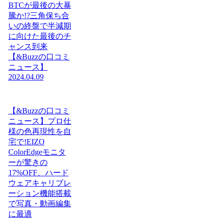
BTCが最後の大暴
騰か!?三角保ち合
いの終盤で半減期
に向けた最後のチ
ャンス到来
【&Buzzの口コミ
ニュース】
2024.04.09
【&Buzzの口コミ
ニュース】プロ仕
様の色再現性を自
宅で!EIZO
ColorEdgeモニタ
ーが驚きの
17%OFF、ハード
ウェアキャリブレ
ーション機能搭載
で写真・動画編集
に最適