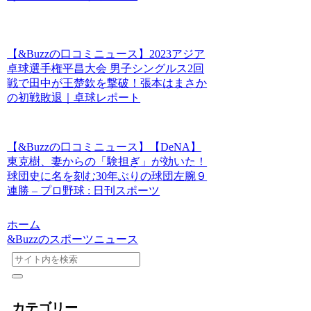
【&Buzzの口コミニュース】2023アジア
卓球選手権平昌大会 男子シングルス2回
戦で田中が王楚欽を撃破！張本はまさか
の初戦敗退｜卓球レポート
【&Buzzの口コミニュース】【DeNA】
東克樹、妻からの「験担ぎ」が効いた！
球団史に名を刻む30年ぶりの球団左腕９
連勝 – プロ野球 : 日刊スポーツ
ホーム
&Buzzのスポーツニュース
カテゴリー