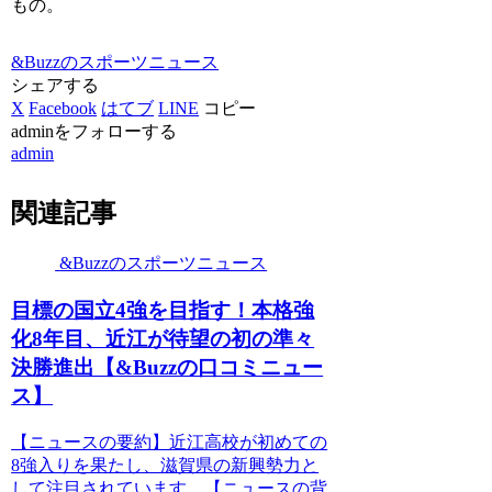
もの。
&Buzzのスポーツニュース
シェアする
X
Facebook
はてブ
LINE
コピー
adminをフォローする
admin
関連記事
&Buzzのスポーツニュース
目標の国立4強を目指す！本格強
化8年目、近江が待望の初の準々
決勝進出【&Buzzの口コミニュー
ス】
【ニュースの要約】近江高校が初めての
8強入りを果たし、滋賀県の新興勢力と
して注目されています。【ニュースの背