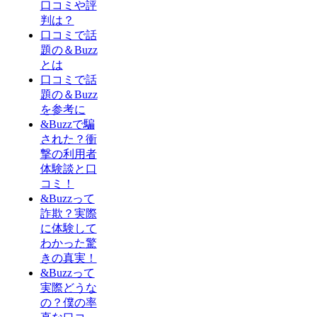
口コミや評
判は？
口コミで話
題の＆Buzz
とは
口コミで話
題の＆Buzz
を参考に
&Buzzで騙
された？衝
撃の利用者
体験談と口
コミ！
&Buzzって
詐欺？実際
に体験して
わかった驚
きの真実！
&Buzzって
実際どうな
の？僕の率