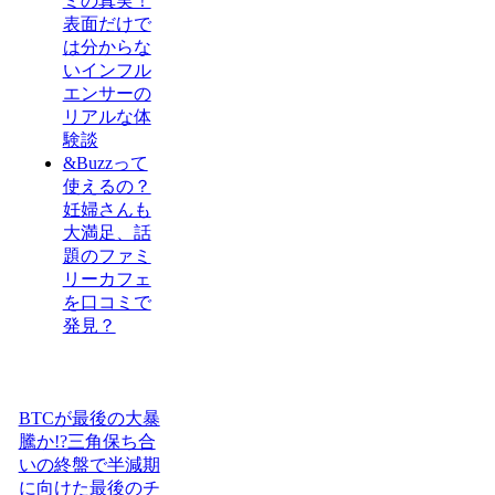
ミの真実！
表面だけで
は分からな
いインフル
エンサーの
リアルな体
験談
&Buzzって
使えるの？
妊婦さんも
大満足、話
題のファミ
リーカフェ
を口コミで
発見？
BTCが最後の大暴
騰か!?三角保ち合
いの終盤で半減期
に向けた最後のチ