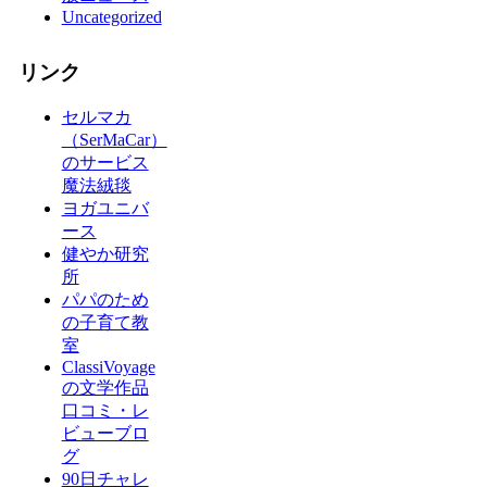
Uncategorized
リンク
セルマカ
（SerMaCar）
のサービス
魔法絨毯
ヨガユニバ
ース
健やか研究
所
パパのため
の子育て教
室
ClassiVoyage
の文学作品
口コミ・レ
ビューブロ
グ
90日チャレ