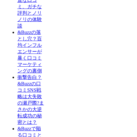
直な口コ
ミ、ガチな
評判とノリ
ノリの体験
談
&Buzzの落
とし穴？百
均インフル
エンサーが
暴く口コミ
マーケティ
ングの裏側
衝撃告白？
&Buzzの口
コミSNS戦
略は大失敗
の瀬戸際?ま
さかの大逆
転成功の秘
密とは？
&Buzzで陥
る口コミと