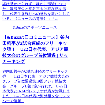
姿は見かけられず、静かに帰途につい
た。毎熊晟矢と細谷真大は存在感を示
し、代表生き残りへの意欲を新たにして
いる。【ニュースの背景】：「...
&Buzzのスポーツニュース
【&Buzzの口コミニュース】谷内
田哲平が2試合連続のフリーキッ
ク弾！ U22日本代表、アジア競
技大会のグループ首位通過 | サッ
カーキング
谷内田哲平が2試合連続のフリーキック
弾！ U22日本代表、アジア競技大会の
グループ首位通過第19回アジア競技大
会・グループD第3節が行われ、U-22日
本代表とU-24パレスチナ代表が対戦しま
した。U-22日本代表は海外組を含むメン
バーで優勝...