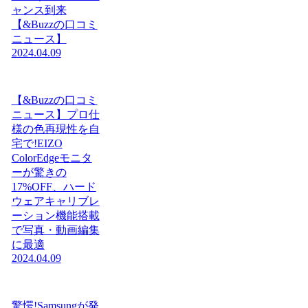
ャンス到来
【&Buzzの口コミ
ニュース】
2024.04.09
【&Buzzの口コミ
ニュース】プロ仕
様の色再現性を自
宅で!EIZO
ColorEdgeモニタ
ーが驚きの
17%OFF、ハード
ウェアキャリブレ
ーション機能搭載
で写真・動画編集
に最適
2024.04.09
驚愕!Samsungが発