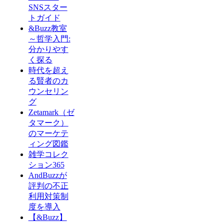
SNSスター
トガイド
&Buzz教室
～哲学入門:
分かりやす
く探る
時代を超え
る賢者のカ
ウンセリン
グ
Zetamark（ゼ
タマーク）
のマーケテ
ィング図鑑
雑学コレク
ション365
AndBuzzが
評判の不正
利用対策制
度を導入
【&Buzz】