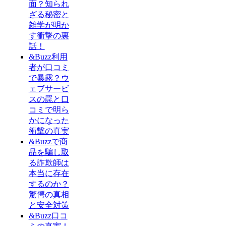
面？知られ
ざる秘密と
雑学が明か
す衝撃の裏
話！
&Buzz利用
者が口コミ
で暴露？ウ
ェブサービ
スの罠と口
コミで明ら
かになった
衝撃の真実
&Buzzで商
品を騙し取
る詐欺師は
本当に存在
するのか？
驚愕の真相
と安全対策
&Buzz口コ