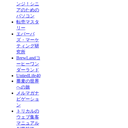
ンジ！シニ
アのための
パソコン
転売マスタ
リー
エバーバ
ズ・マーケ
ティング研
究所
BrewLandコ
ーヒーワン
ダーランド
UntiedLife40
蕎麦の世界
への旅
メルマガナ
ビゲーショ
ン
トリカルの
ウェブ集客
マニュアル