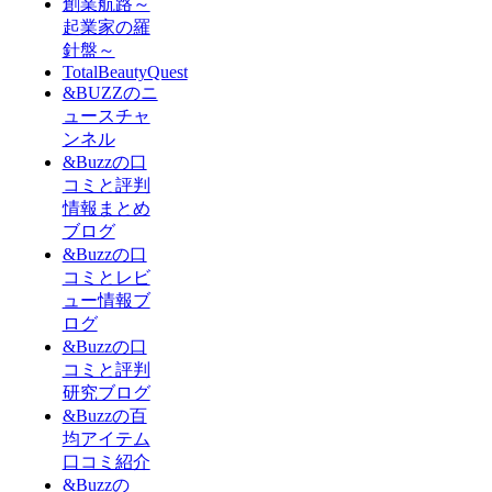
創業航路～
起業家の羅
針盤～
TotalBeautyQuest
&BUZZのニ
ュースチャ
ンネル
&Buzzの口
コミと評判
情報まとめ
ブログ
&Buzzの口
コミとレビ
ュー情報ブ
ログ
&Buzzの口
コミと評判
研究ブログ
&Buzzの百
均アイテム
口コミ紹介
&Buzzの