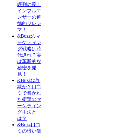
評判の罠｜
インフルエ
ンサーの道
徳的ジレン
マ！
&Buzzのマ
ーケティン
グ戦略は時
代遅れ？実
は革新的な
秘密を発
見！
&Buzzは詐
欺か？口コ
ミで暴かれ
た衝撃のマ
ーケティン
グ手法と
は？
&Buzz口コ
ミの暗い側