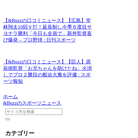
【&Buzzの口コミニュース】【広島】堂
林翔太10回Ｖ打！延長制し今季６度目サ
ヨナラ勝利「今日も全員で」新井監督喜
び爆発 – プロ野球 : 日刊スポーツ
【&Buzzの口コミニュース】【巨人】原
辰徳監督「お兄ちゃんを助けたね」火消
しでプロ２勝目の船迫大雅を評価 : スポ
ーツ報知
ホーム
&Buzzのスポーツニュース
カテゴリー