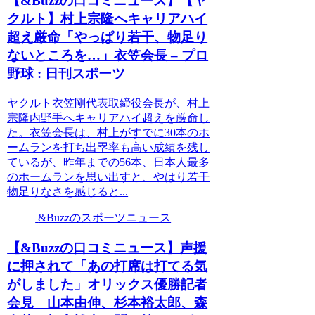
【&Buzzの口コミニュース】【ヤ
クルト】村上宗隆へキャリアハイ
超え厳命「やっぱり若干、物足り
ないところを…」衣笠会長 – プロ
野球 : 日刊スポーツ
ヤクルト衣笠剛代表取締役会長が、村上
宗隆内野手へキャリアハイ超えを厳命し
た。衣笠会長は、村上がすでに30本のホ
ームランを打ち出塁率も高い成績を残し
ているが、昨年までの56本、日本人最多
のホームランを思い出すと、やはり若干
物足りなさを感じると...
&Buzzのスポーツニュース
【&Buzzの口コミニュース】声援
に押されて「あの打席は打てる気
がしました」オリックス優勝記者
会見 山本由伸、杉本裕太郎、森