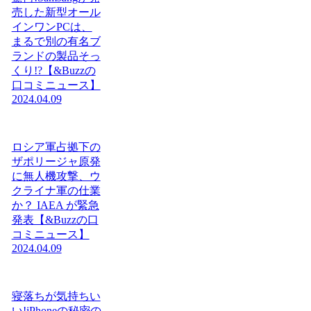
売した新型オール
インワンPCは、
まるで別の有名ブ
ランドの製品そっ
くり!?【&Buzzの
口コミニュース】
2024.04.09
ロシア軍占拠下の
ザポリージャ原発
に無人機攻撃、ウ
クライナ軍の仕業
か？ IAEA が緊急
発表【&Buzzの口
コミニュース】
2024.04.09
寝落ちが気持ちい
い!iPhoneの秘密の