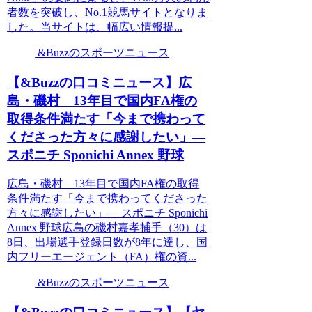
者数を突破し、No.1競馬サイトとなりま
した。当サイトは、幅広い情報提...
&Buzzのスポーツニュース
【&Buzzの口コミニュース】広
島・磯村 13年目で国内FA権の
取得条件満たす「今まで携わって
くださった方々に感謝したい」―
スポニチ Sponichi Annex 野球
広島・磯村 13年目で国内FA権の取得
条件満たす「今まで携わってくださった
方々に感謝したい」― スポニチ Sponichi
Annex 野球広島の磯村嘉孝捕手（30）は
8日、出場選手登録日数が8年に達し、国
内フリーエージェント（FA）権の資...
&Buzzのスポーツニュース