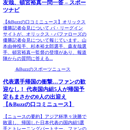
友哉、頓宮裕真一問一答 – スポー
ツナビ
【&Buzzの口コミニュース】オリックス
優勝記者会見について パ・リーグイン
サイトが、オリックス・バファローズの
優勝記者会見について報じています。山
本由伸投手、杉本裕太郎選手、森友哉選
手、頓宮裕真一監督の登壇があり、報道
陣からの質問に答える...
&Buzzのスポーツニュース
代表選手帰国の衝撃…ファンの歓
迎なし！ 代表国内組5人が帰国予
定もまさかの0人の出迎え
【&Buzzの口コミニュース】
【ニュースの要約】アジア杯準々決勝で
敗退し、帰国した日本代表の国内組5選
手とトレーニングパートナー。ファンの