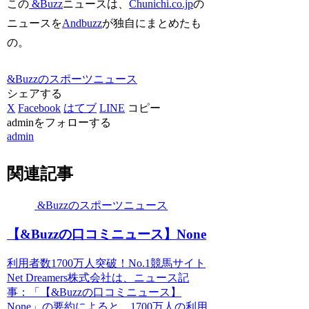
この
&Buzz
ニュースは、
Chunichi.co.jp
の
ニュースを
Andbuzz
が独自にまとめたも
の。
&Buzzのスポーツニュース
シェアする
X
Facebook
はてブ
LINE
コピー
adminをフォローする
admin
関連記事
&Buzzのスポーツニュース
【&Buzzの口コミニュース】None
利用者数1700万人突破！No.1競馬サイト
Net Dreamers株式会社は、ニュース記
事：「【&Buzzの口コミニュース】
None」の要約によると、1700万人の利用