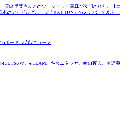
表し、笹崎里菜さんとのツーショット写真が公開された。【ニ
本のアイドルグループ「KAT-TUN」のメンバーであり、
 Webポータル芸能ニュース
ャルにBTSのV、&TEAM、キタニタツヤ、崎山蒼志、星野源