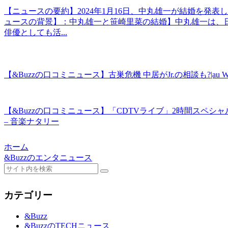
【ニュースの要約】2024年1月16日、中丸雄一が結婚を発
ュースの背景】：中丸雄一と笹崎里菜の結婚】中丸雄一は、日
俳優としても活...
【&Buzzの口コミニュース】古巣危機 中居がJr.の相談も?|au
【&Buzzの口コミニュース】「CDTVライブ」2時間スペシ
– 音楽ナタリー
ホーム
&Buzzのエンタニュース
カテゴリー
&Buzz
&BuzzのTECHニュース