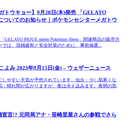
ウキョー】9月28日(木)発売 「GELATO
品の販売方法についてのお知らせ｜ポケモンセンターメガトウ
 PIQUE meets Pokémon Sleep」関連商品の販売方
では、混雑緩和と安全対策のために、事前抽選...
 2023年9月15日(金) – ウェザーニュース
ごしやすい天気が予想されています。仙台：少し肌寒くな
潟：晴れ間が広がりますが、夜は冷え込みます。夜間の気
婚宣言!? 元同局アナ・笹崎里菜さんの参戦でさら