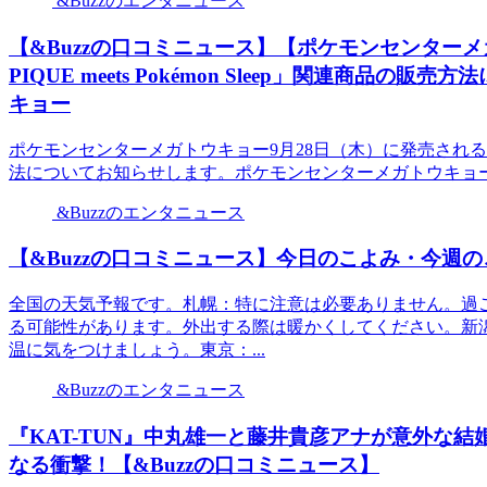
&Buzzのエンタニュース
【&Buzzの口コミニュース】【ポケモンセンターメガト
PIQUE meets Pokémon Sleep」関連商
キョー
ポケモンセンターメガトウキョー9月28日（木）に発売される「GELATO
法についてお知らせします。ポケモンセンターメガトウキョー
&Buzzのエンタニュース
【&Buzzの口コミニュース】今日のこよみ・今週のこよみ
全国の天気予報です。札幌：特に注意は必要ありません。過
る可能性があります。外出する際は暖かくしてください。新
温に気をつけましょう。東京：...
&Buzzのエンタニュース
『KAT-TUN』中丸雄一と藤井貴彦アナが意外な結
なる衝撃！【&Buzzの口コミニュース】