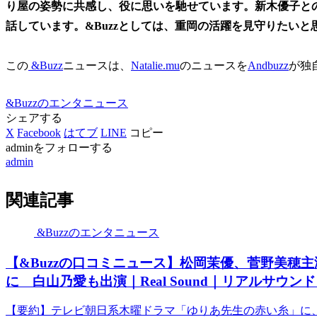
り屋の姿勢に共感し、役に思いを馳せています。新木優子と
話しています。&Buzzとしては、重岡の活躍を見守りたいと
この
&Buzz
ニュースは、
Natalie.mu
のニュースを
Andbuzz
が独
&Buzzのエンタニュース
シェアする
X
Facebook
はてブ
LINE
コピー
adminをフォローする
admin
関連記事
&Buzzのエンタニュース
【&Buzzの口コミニュース】松岡茉優、菅野美穂
に 白山乃愛も出演｜Real Sound｜リアルサウンド
【要約】テレビ朝日系木曜ドラマ「ゆりあ先生の赤い糸」に