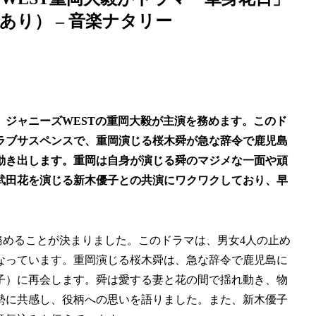
り） – 音楽ナタリー
で、ジャニーズWESTの重岡大毅が主演を務めます。このド
ラブサスペンスで、重岡演じる桜木舜が急な辞令で鹿児島
動き出します。重岡は自身が演じる舜のマジメな一面や頑
武田花を演じる新木優子との共演にワクワクしており、早
務めることが決まりました。このドラマは、男女4人の止め
なっています。重岡演じる桜木舜は、急な辞令で鹿児島に
子）に再会します。舜は愛する妻と花の間で揺れ動き、物
勢に共感し、役柄への思いを語りました。また、新木優子