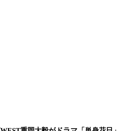
ズWEST重岡大毅がドラマ「単身花日」