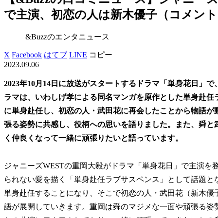
で主演、初恋の人は新木優子（コメントあ
&Buzzのエンタニュース
X
Facebook
はてブ
LINE
コピー
2023.09.06
2023年10月14日に放送がスタートするドラマ「単身花日」
ラマは、いわしげ孝による同名マンガを原作とした単身赴任
に単身赴任し、初恋の人・武田花に再会したことから物語が
張る姿勢に共感し、役柄への思いを語りました。また、舜と
く仲良くなって一緒に頑張りたいと語っています。
ジャニーズWESTの重岡大毅がドラマ「単身花日」で主演を
られない愛を描く「単身赴任ラブサスペンス」として話題と
単身赴任することになり、そこで初恋の人・武田花（新木優
語が展開していきます。重岡は舜のマジメな一面や頑張る姿