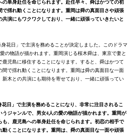
への単身赴任を命じられます。赴任早々、舜はかつての初
間で揺れ動くことになります。重岡は舜の真面目さや頑張
の共演にもワクワクしており、一緒に頑張っていきたいと
単身花日」で主演を務めることが決定しました。このドラマ
の愛の物語が描かれます。重岡演じる桜木舜は、東京で妻と
で鹿児島に移住することになります。すると、舜はかつて
の間で揺れ動くことになります。重岡は舜の真面目な一面
、新木との共演にも期待を寄せており、一緒に頑張ってい
単身花日」で主演を務めることになり、非常に注目されるこ
いうジャンルで、男女4人の愛の物語が描かれます。重岡が
らも、鹿児島への単身赴任を命じられます。初恋の相手で
れ動くことになります。重岡は、舜の真面目な一面や頑張