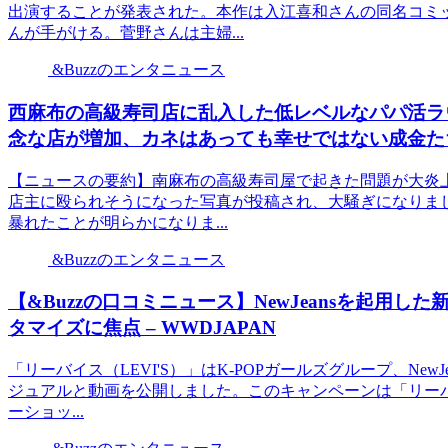
出演することが発表された。本作は入江喜和さんの同名コミ
んが手がける。菅野さんは主婦...
&Buzzのエンタニュース
西麻布の高級寿司店に乱入した低レベルなパパ活ラ
念な店が増加、カネはあっても幸せではない成金たち
【ニュースの要約】南麻布の高級寿司屋で起きた問題が大炎上
店主に殴られそうになった写真が投稿され、大騒ぎになりま
暴れたことが明らかになりま...
&Buzzのエンタニュース
【&Buzzの口コミニュース】NewJeansを起用
タマイズに焦点 – WWDJAPAN
「リーバイス（LEVI'S）」はK-POPガールズグループ、Ne
ジュアルと動画を公開しました。このキャンペーンは「リー
ーショッ...