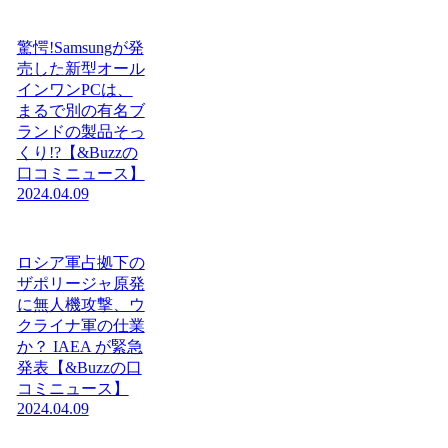
驚愕!Samsungが発
売した新型オール
インワンPCは、
まるで別の有名ブ
ランドの製品そっ
くり!?【&Buzzの
口コミニュース】
2024.04.09
ロシア軍占拠下の
ザポリージャ原発
に無人機攻撃、ウ
クライナ軍の仕業
か？ IAEA が緊急
発表【&Buzzの口
コミニュース】
2024.04.09