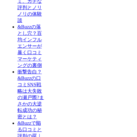
ミ、ガチな
評判とノリ
ノリの体験
談
&Buzzの落
とし穴？百
均インフル
エンサーが
暴く口コミ
マーケティ
ングの裏側
衝撃告白？
&Buzzの口
コミSNS戦
略は大失敗
の瀬戸際?ま
さかの大逆
転成功の秘
密とは？
&Buzzで陥
る口コミと
評判の罠｜