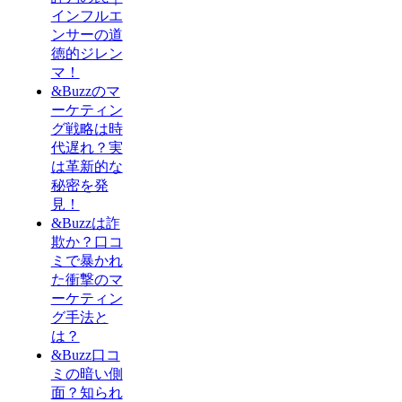
インフルエ
ンサーの道
徳的ジレン
マ！
&Buzzのマ
ーケティン
グ戦略は時
代遅れ？実
は革新的な
秘密を発
見！
&Buzzは詐
欺か？口コ
ミで暴かれ
た衝撃のマ
ーケティン
グ手法と
は？
&Buzz口コ
ミの暗い側
面？知られ