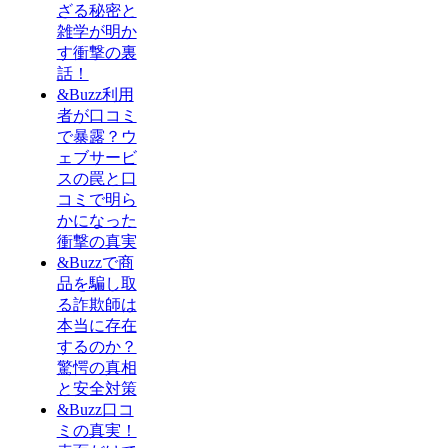
ざる秘密と
雑学が明か
す衝撃の裏
話！
&Buzz利用
者が口コミ
で暴露？ウ
ェブサービ
スの罠と口
コミで明ら
かになった
衝撃の真実
&Buzzで商
品を騙し取
る詐欺師は
本当に存在
するのか？
驚愕の真相
と安全対策
&Buzz口コ
ミの真実！