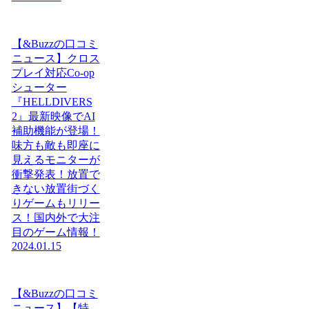
【&Buzzの口コミ
ニュース】クロス
プレイ対応Co-op
シューター
『HELLDIVERS
2』最新映像でAI
補助機能が登場！
味方も敵も即座に
見えるモニターが
衝撃発表！放置で
きない放置街づく
りゲームもリリー
ス！国内外で大注
目のゲーム情報！
2024.01.15
【&Buzzの口コミ
ニュース】【特