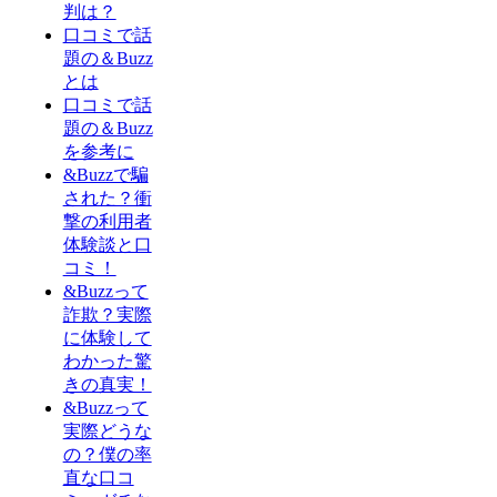
判は？
口コミで話
題の＆Buzz
とは
口コミで話
題の＆Buzz
を参考に
&Buzzで騙
された？衝
撃の利用者
体験談と口
コミ！
&Buzzって
詐欺？実際
に体験して
わかった驚
きの真実！
&Buzzって
実際どうな
の？僕の率
直な口コ