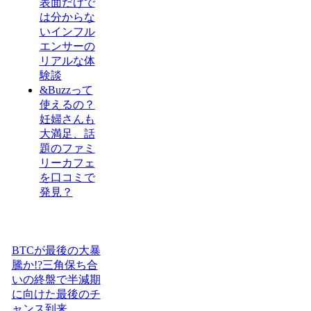
表面だけで
は分からな
いインフル
エンサーの
リアルな体
験談
&Buzzって
使えるの？
妊婦さんも
大満足、話
題のファミ
リーカフェ
を口コミで
発見？
BTCが最後の大暴
騰か!?三角保ち合
いの終盤で半減期
に向けた最後のチ
ャンス到来