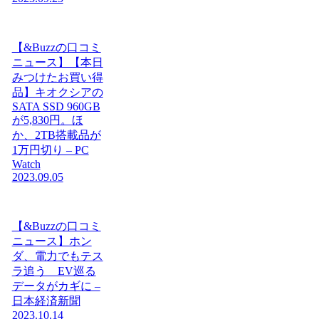
【&Buzzの口コミ
ニュース】【本日
みつけたお買い得
品】キオクシアの
SATA SSD 960GB
が5,830円。ほ
か、2TB搭載品が
1万円切り – PC
Watch
2023.09.05
【&Buzzの口コミ
ニュース】ホン
ダ、電力でもテス
ラ追う EV巡る
データがカギに –
日本経済新聞
2023.10.14