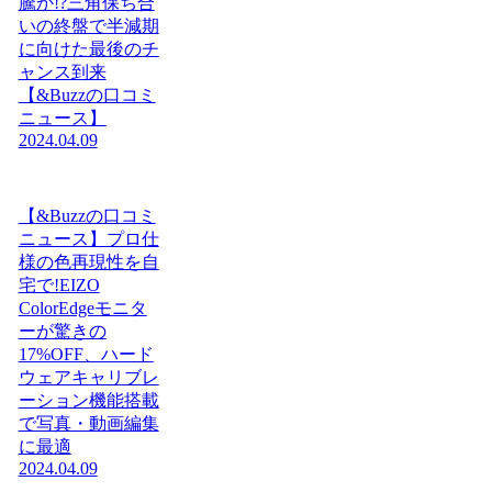
騰か!?三角保ち合
いの終盤で半減期
に向けた最後のチ
ャンス到来
【&Buzzの口コミ
ニュース】
2024.04.09
【&Buzzの口コミ
ニュース】プロ仕
様の色再現性を自
宅で!EIZO
ColorEdgeモニタ
ーが驚きの
17%OFF、ハード
ウェアキャリブレ
ーション機能搭載
で写真・動画編集
に最適
2024.04.09