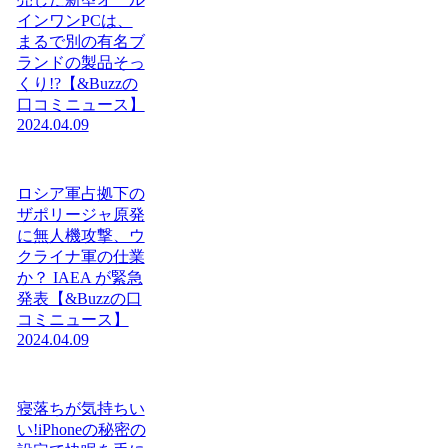
インワンPCは、
まるで別の有名ブ
ランドの製品そっ
くり!?【&Buzzの
口コミニュース】
2024.04.09
ロシア軍占拠下の
ザポリージャ原発
に無人機攻撃、ウ
クライナ軍の仕業
か？ IAEA が緊急
発表【&Buzzの口
コミニュース】
2024.04.09
寝落ちが気持ちい
い!iPhoneの秘密の