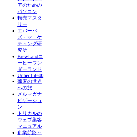
アのための
パソコン
転売マスタ
リー
エバーバ
ズ・マーケ
ティング研
究所
BrewLandコ
ーヒーワン
ダーランド
UntiedLife40
蕎麦の世界
への旅
メルマガナ
ビゲーショ
ン
トリカルの
ウェブ集客
マニュアル
創業航路～