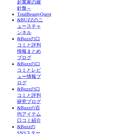
起業家の羅
針盤～
TotalBeautyQuest
&BUZZのニ
ュースチャ
ンネル
&Buzzの口
コミと評判
情報まとめ
ブログ
&Buzzの口
コミとレビ
ュー情報ブ
ログ
&Buzzの口
コミと評判
研究ブログ
&Buzzの百
均アイテム
口コミ紹介
&Buzzの
SNSスター