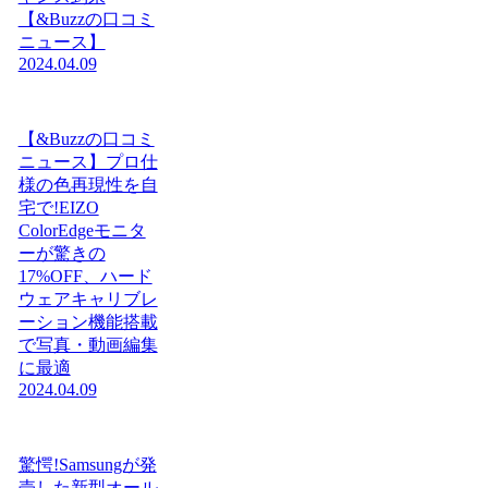
【&Buzzの口コミ
ニュース】
2024.04.09
【&Buzzの口コミ
ニュース】プロ仕
様の色再現性を自
宅で!EIZO
ColorEdgeモニタ
ーが驚きの
17%OFF、ハード
ウェアキャリブレ
ーション機能搭載
で写真・動画編集
に最適
2024.04.09
驚愕!Samsungが発
売した新型オール