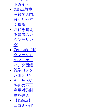
トガイド
&Buzz教室
～哲学入門:
分かりやす
く探る
時代を超え
る賢者のカ
ウンセリン
グ
Zetamark（ゼ
タマーク）
のマーケテ
ィング図鑑
雑学コレク
ション365
AndBuzzが
評判の不正
利用対策制
度を導入
【&Buzz】
口コミや評