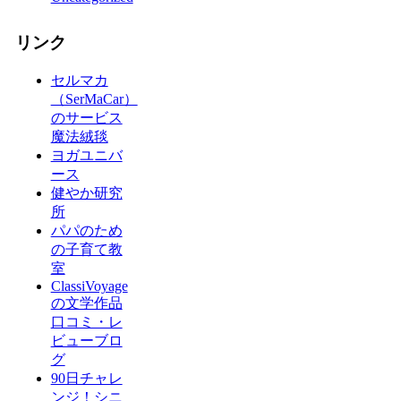
リンク
セルマカ
（SerMaCar）
のサービス
魔法絨毯
ヨガユニバ
ース
健やか研究
所
パパのため
の子育て教
室
ClassiVoyage
の文学作品
口コミ・レ
ビューブロ
グ
90日チャレ
ンジ！シニ