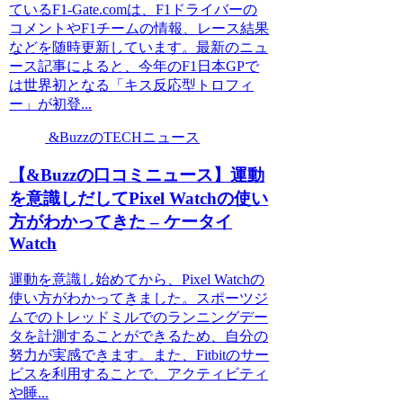
ているF1-Gate.comは、F1ドライバーの
コメントやF1チームの情報、レース結果
などを随時更新しています。最新のニュ
ース記事によると、今年のF1日本GPで
は世界初となる「キス反応型トロフィ
ー」が初登...
&BuzzのTECHニュース
【&Buzzの口コミニュース】運動
を意識しだしてPixel Watchの使い
方がわかってきた – ケータイ
Watch
運動を意識し始めてから、Pixel Watchの
使い方がわかってきました。スポーツジ
ムでのトレッドミルでのランニングデー
タを計測することができるため、自分の
努力が実感できます。また、Fitbitのサー
ビスを利用することで、アクティビティ
や睡...