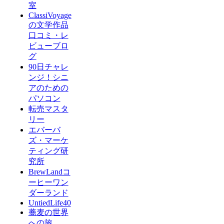
室
ClassiVoyage
の文学作品
口コミ・レ
ビューブロ
グ
90日チャレ
ンジ！シニ
アのための
パソコン
転売マスタ
リー
エバーバ
ズ・マーケ
ティング研
究所
BrewLandコ
ーヒーワン
ダーランド
UntiedLife40
蕎麦の世界
への旅