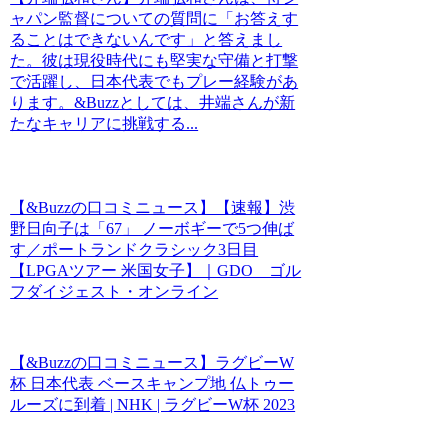
ャパン監督についての質問に「お答えす
ることはできないんです」と答えまし
た。彼は現役時代にも堅実な守備と打撃
で活躍し、日本代表でもプレー経験があ
ります。&Buzzとしては、井端さんが新
たなキャリアに挑戦する...
【&Buzzの口コミニュース】【速報】渋
野日向子は「67」 ノーボギーで5つ伸ば
す／ポートランドクラシック3日目
【LPGAツアー 米国女子】｜GDO ゴル
フダイジェスト・オンライン
【&Buzzの口コミニュース】ラグビーW
杯 日本代表 ベースキャンプ地 仏トゥー
ルーズに到着 | NHK | ラグビーW杯 2023