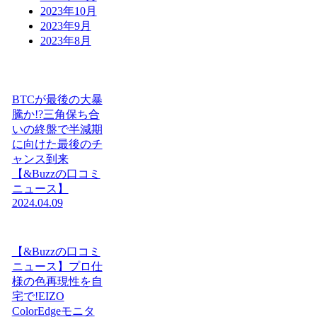
2023年10月
2023年9月
2023年8月
BTCが最後の大暴
騰か!?三角保ち合
いの終盤で半減期
に向けた最後のチ
ャンス到来
【&Buzzの口コミ
ニュース】
2024.04.09
【&Buzzの口コミ
ニュース】プロ仕
様の色再現性を自
宅で!EIZO
ColorEdgeモニタ