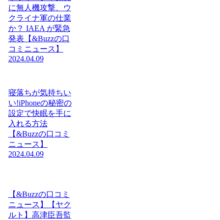
に無人機攻撃、ウ
クライナ軍の仕業
か？ IAEA が緊急
発表【&Buzzの口
コミニュース】
2024.04.09
寝落ちが気持ちい
い!iPhoneの秘密の
設定で快眠を手に
入れる方法
【&Buzzの口コミ
ニュース】
2024.04.09
【&Buzzの口コミ
ニュース】【ヤク
ルト】高津臣吾監