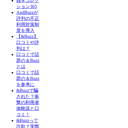
雑学コレク
ション365
AndBuzzが
評判の不正
利用対策制
度を導入
【&Buzz】
口コミや評
判は？
口コミで話
題の＆Buzz
とは
口コミで話
題の＆Buzz
を参考に
&Buzzで騙
された？衝
撃の利用者
体験談と口
コミ！
&Buzzって
詐欺？実際