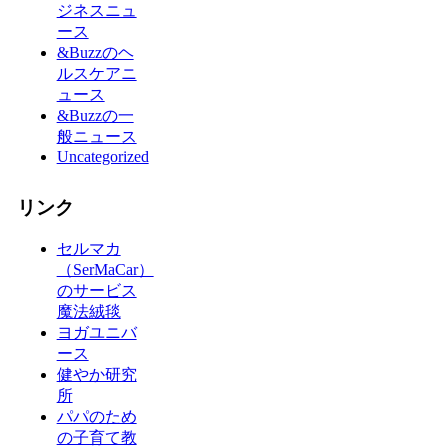
ジネスニュ
ース
&Buzzのヘ
ルスケアニ
ュース
&Buzzの一
般ニュース
Uncategorized
リンク
セルマカ
（SerMaCar）
のサービス
魔法絨毯
ヨガユニバ
ース
健やか研究
所
パパのため
の子育て教