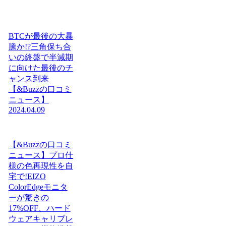
BTCが最後の大暴
騰か!?三角保ち合
いの終盤で半減期
に向けた最後のチ
ャンス到来
【&Buzzの口コミ
ニュース】
2024.04.09
【&Buzzの口コミ
ニュース】プロ仕
様の色再現性を自
宅で!EIZO
ColorEdgeモニタ
ーが驚きの
17%OFF、ハード
ウェアキャリブレ