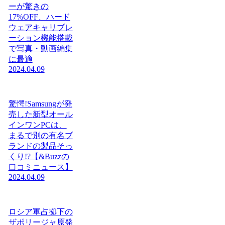
ーが驚きの
17%OFF、ハード
ウェアキャリブレ
ーション機能搭載
で写真・動画編集
に最適
2024.04.09
驚愕!Samsungが発
売した新型オール
インワンPCは、
まるで別の有名ブ
ランドの製品そっ
くり!?【&Buzzの
口コミニュース】
2024.04.09
ロシア軍占拠下の
ザポリージャ原発