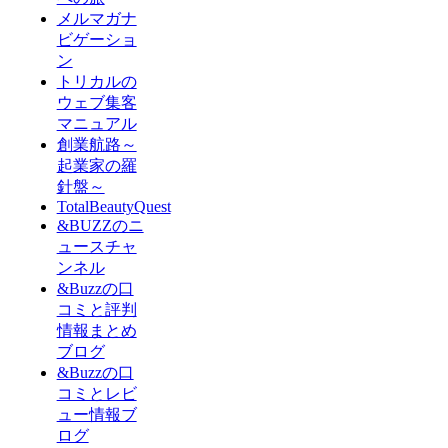
メルマガナ
ビゲーショ
ン
トリカルの
ウェブ集客
マニュアル
創業航路～
起業家の羅
針盤～
TotalBeautyQuest
&BUZZのニ
ュースチャ
ンネル
&Buzzの口
コミと評判
情報まとめ
ブログ
&Buzzの口
コミとレビ
ュー情報ブ
ログ