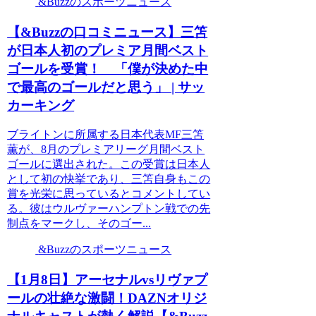
&Buzzのスポーツニュース
【&Buzzの口コミニュース】三笘
が日本人初のプレミア月間ベスト
ゴールを受賞！ 「僕が決めた中
で最高のゴールだと思う」 | サッ
カーキング
ブライトンに所属する日本代表MF三笘
薫が、8月のプレミアリーグ月間ベスト
ゴールに選出された。この受賞は日本人
として初の快挙であり、三笘自身もこの
賞を光栄に思っているとコメントしてい
る。彼はウルヴァーハンプトン戦での先
制点をマークし、そのゴー...
&Buzzのスポーツニュース
【1月8日】アーセナルvsリヴァプ
ールの壮絶な激闘！DAZNオリジ