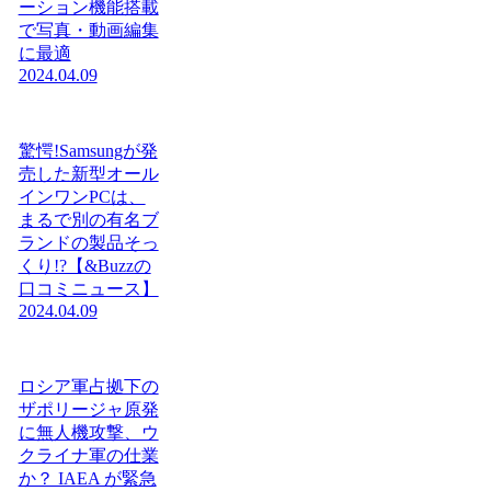
ーション機能搭載
で写真・動画編集
に最適
2024.04.09
驚愕!Samsungが発
売した新型オール
インワンPCは、
まるで別の有名ブ
ランドの製品そっ
くり!?【&Buzzの
口コミニュース】
2024.04.09
ロシア軍占拠下の
ザポリージャ原発
に無人機攻撃、ウ
クライナ軍の仕業
か？ IAEA が緊急