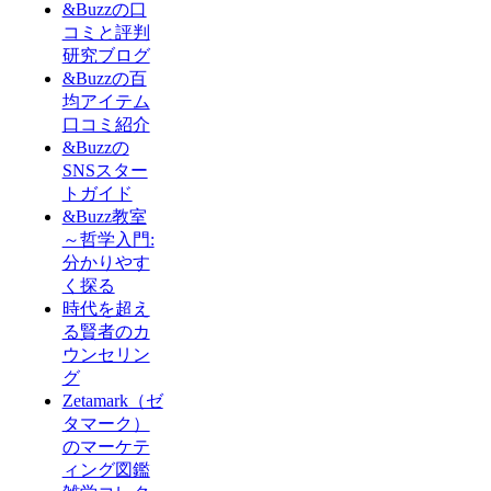
&Buzzの口
コミと評判
研究ブログ
&Buzzの百
均アイテム
口コミ紹介
&Buzzの
SNSスター
トガイド
&Buzz教室
～哲学入門:
分かりやす
く探る
時代を超え
る賢者のカ
ウンセリン
グ
Zetamark（ゼ
タマーク）
のマーケテ
ィング図鑑