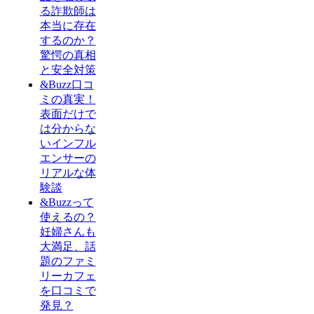
る詐欺師は
本当に存在
するのか？
驚愕の真相
と安全対策
&Buzz口コ
ミの真実！
表面だけで
は分からな
いインフル
エンサーの
リアルな体
験談
&Buzzって
使えるの？
妊婦さんも
大満足、話
題のファミ
リーカフェ
を口コミで
発見？