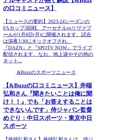
ナルキャストが熱く解説【&Buzz
の口コミニュース】
【ニュースの要約】2023-24シーズンの
FAカップ3回戦、アーセナルvsリヴァプ
ールが1月8日(月)に開催されます。試合
は深夜1:30にキックオフされ、
『DAZN』と『SPOTV NOW』でライブ
配信されます。なお、地上波やその他の
ネット...
&Buzzのスポーツニュース
【&Buzzの口コミニュース】井端
弘和さん『聞きたいことは俺に聞
け！！』でも「お答えすることは
できないんです」侍ジャパン監督
めぐり：中日スポーツ・東京中日
スポーツ
【井端弘和さん】井端弘和さんは、侍ジ