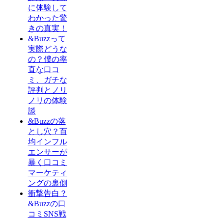
に体験して
わかった驚
きの真実！
&Buzzって
実際どうな
の？僕の率
直な口コ
ミ、ガチな
評判とノリ
ノリの体験
談
&Buzzの落
とし穴？百
均インフル
エンサーが
暴く口コミ
マーケティ
ングの裏側
衝撃告白？
&Buzzの口
コミSNS戦