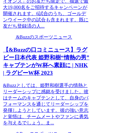
イオンズ」のお友だち限定で、抽選で最
大19,000名をご招待するキャンペーンが
開催されます。6試合のうち、ゴールデ
ンウイーク中の試合も含まれます。既に
友だち登録済の人...
&Buzzのスポーツニュース
【&Buzzの口コミニュース】ラグ
ビー日本代表 姫野和樹“情熱の男”
キャプテンがW杯へ素顔に | NHK
| ラグビーW杯 2023
&Buzzとしては、姫野和樹選手の情熱と
リーダーシップに感銘を受けました。彼
はチームのキャプテンとして、自身のパ
フォーマンスを通じてリーダーシップを
発揮しようとしています。彼の強い意志
と覚悟は、チームメートやファンに勇気
を与えるでしょう。ま...