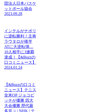
団法人日本バスケ
ットボール協会
2023.09.28
インテルがナポリ
に逆転勝利！主将
ラウタロが後半
ATに大逆転弾…
10人相手に3連覇
達成！【&Buzzの
口コミニュース】
2024.01.24
【&Buzzの口コミ
ニュース】テニス
全米OP ジョコビ
ッチが優勝 四大
大会優勝 歴代最
多並ぶ | NHK | テ