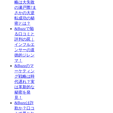
略は大失敗
の瀬戸際?ま
さかの大逆
転成功の秘
密とは？
&Buzzで陥
る口コミと
評判の罠｜
インフルエ
ンサーの道
徳的ジレン
マ！
&Buzzのマ
ーケティン
グ戦略は時
代遅れ？実
は革新的な
秘密を発
見！
&Buzzは詐
欺か？口コ