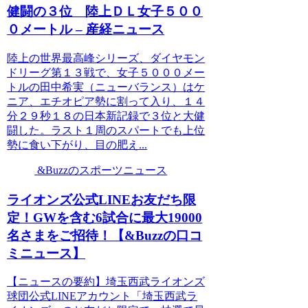
健闘の３位 陸上ＤＬ女子５００
０メートル – 産経ニュース
陸上の世界最高峰シリーズ、ダイヤモン
ドリーグ第１３戦で、女子５０００メー
トルの田中希実（ニューバランス）はケ
ニア、エチオピア勢に割って入り、１４
分２９秒１８の日本新記録で３位と大健
闘した。ラスト１周のスパートでも上位
勢に食い下がり、目の肥え...
&Buzzのスポーツニュース
ライオンズ公式LINEお友だち限
定！GWを含む6試合に最大19000
名さまをご招待！【&Buzzの口コ
ミニュース】
【ニュースの要約】埼玉西武ライオンズ
球団公式LINEアカウント「埼玉西武ラ