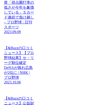
督「得点圏打率の
低さが今年を象徴
している」５カー
ド連続で負け越し
– プロ野球 : 日刊
スポーツ
2023.09.09
【&Buzzの口コミ
ニュース】【プロ
野球結果】セ・リ
ーグ順位確定
DeNAが敗れ広島
が2位に | NHK |
プロ野球
2023.10.06
【&Buzzの口コミ
ニュース】公益財