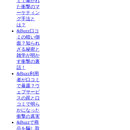
ミで暴かれ
た衝撃のマ
ーケティン
グ手法と
は？
&Buzz口コ
ミの暗い側
面？知られ
ざる秘密と
雑学が明か
す衝撃の裏
話！
&Buzz利用
者が口コミ
で暴露？ウ
ェブサービ
スの罠と口
コミで明ら
かになった
衝撃の真実
&Buzzで商
品を騙し取