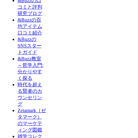
&Buzzの口
コミと評判
研究ブログ
&Buzzの百
均アイテム
口コミ紹介
&Buzzの
SNSスター
トガイド
&Buzz教室
～哲学入門:
分かりやす
く探る
時代を超え
る賢者のカ
ウンセリン
グ
Zetamark（ゼ
タマーク）
のマーケテ
ィング図鑑
雑学コレク