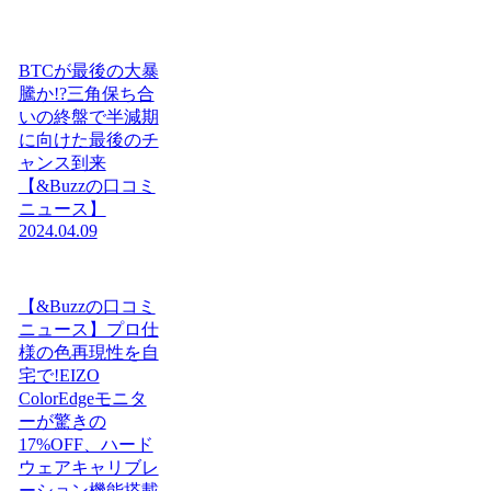
BTCが最後の大暴
騰か!?三角保ち合
いの終盤で半減期
に向けた最後のチ
ャンス到来
【&Buzzの口コミ
ニュース】
2024.04.09
【&Buzzの口コミ
ニュース】プロ仕
様の色再現性を自
宅で!EIZO
ColorEdgeモニタ
ーが驚きの
17%OFF、ハード
ウェアキャリブレ
ーション機能搭載