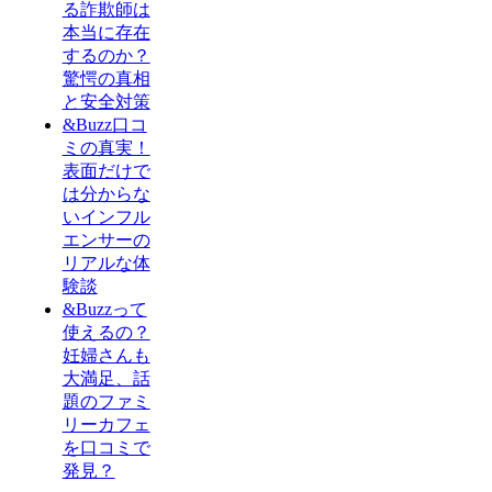
る詐欺師は
本当に存在
するのか？
驚愕の真相
と安全対策
&Buzz口コ
ミの真実！
表面だけで
は分からな
いインフル
エンサーの
リアルな体
験談
&Buzzって
使えるの？
妊婦さんも
大満足、話
題のファミ
リーカフェ
を口コミで
発見？