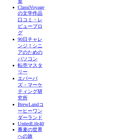
室
ClassiVoyage
の文学作品
口コミ・レ
ビューブロ
グ
90日チャレ
ンジ！シニ
アのための
パソコン
転売マスタ
リー
エバーバ
ズ・マーケ
ティング研
究所
BrewLandコ
ーヒーワン
ダーランド
UntiedLife40
蕎麦の世界
への旅