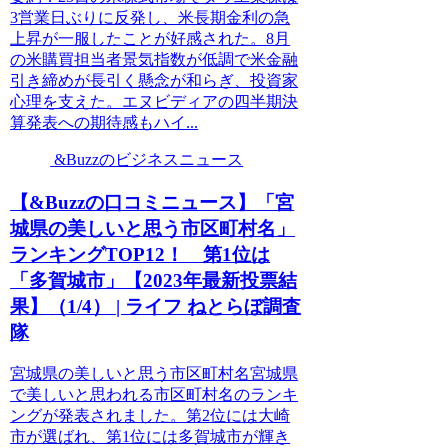
3営業日ぶりに反発し、米長期金利の急
上昇が一服したことが好感された。8月
の米購買担当者景気指数が低調で米金融
引き締めが長引く懸念が和らぎ、投資家
心理を支えた。エヌビディアの四半期決
算発表への期待感もハイ...
&Buzzのビジネスニュース
【&Buzzの口コミニュース】「宮
城県の美しいと思う市区町村名」
ランキングTOP12！ 第1位は
「多賀城市」【2023年最新投票結
果】（1/4） | ライフ ねとらぼ調査
隊
宮城県の美しいと思う市区町村名宮城県
で美しいと思われる市区町村名のランキ
ングが発表されました。第2位には大崎
市が選ばれ、第1位には多賀城市が輝き