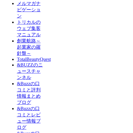
メルマガナ
ビゲーショ
ン
トリカルの
ウェブ集客
マニュアル
創業航路～
起業家の羅
針盤～
TotalBeautyQuest
&BUZZのニ
ュースチャ
ンネル
&Buzzの口
コミと評判
情報まとめ
ブログ
&Buzzの口
コミとレビ
ュー情報ブ
ログ