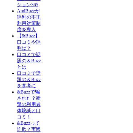
ション365
AndBuzzが
評判の不正
利用対策制
度を導入
【&Buzz】
口コミや評
判は？
口コミで話
題の＆Buzz
とは
口コミで話
題の＆Buzz
を参考に
&Buzzで騙
された？衝
撃の利用者
体験談と口
コミ！
&Buzzって
詐欺？実際