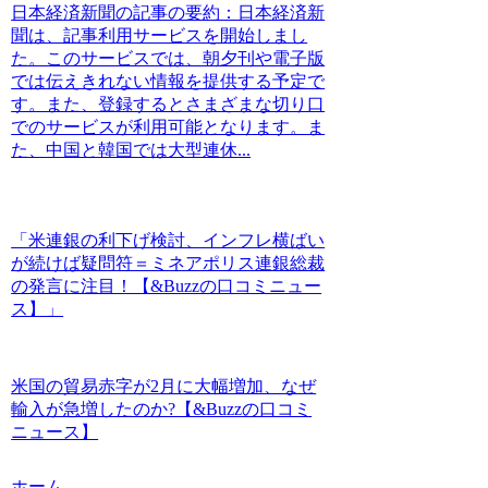
日本経済新聞の記事の要約：日本経済新
聞は、記事利用サービスを開始しまし
た。このサービスでは、朝夕刊や電子版
では伝えきれない情報を提供する予定で
す。また、登録するとさまざまな切り口
でのサービスが利用可能となります。ま
た、中国と韓国では大型連休...
「米連銀の利下げ検討、インフレ横ばい
が続けば疑問符＝ミネアポリス連銀総裁
の発言に注目！【&Buzzの口コミニュー
ス】」
米国の貿易赤字が2月に大幅増加、なぜ
輸入が急増したのか?【&Buzzの口コミ
ニュース】
ホーム