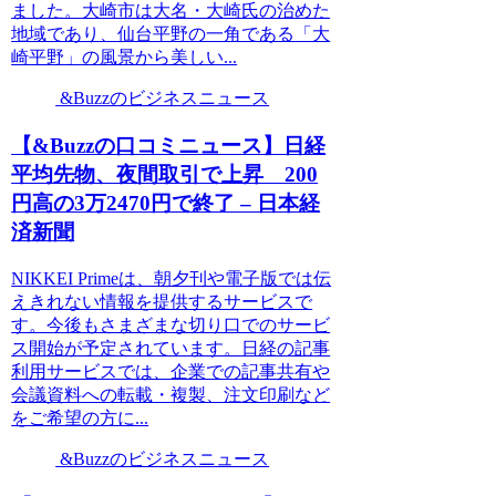
ました。大崎市は大名・大崎氏の治めた
地域であり、仙台平野の一角である「大
崎平野」の風景から美しい...
&Buzzのビジネスニュース
【&Buzzの口コミニュース】日経
平均先物、夜間取引で上昇 200
円高の3万2470円で終了 – 日本経
済新聞
NIKKEI Primeは、朝夕刊や電子版では伝
えきれない情報を提供するサービスで
す。今後もさまざまな切り口でのサービ
ス開始が予定されています。日経の記事
利用サービスでは、企業での記事共有や
会議資料への転載・複製、注文印刷など
をご希望の方に...
&Buzzのビジネスニュース