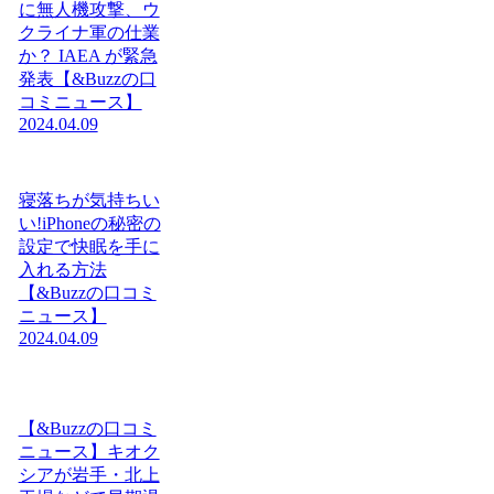
に無人機攻撃、ウ
クライナ軍の仕業
か？ IAEA が緊急
発表【&Buzzの口
コミニュース】
2024.04.09
寝落ちが気持ちい
い!iPhoneの秘密の
設定で快眠を手に
入れる方法
【&Buzzの口コミ
ニュース】
2024.04.09
【&Buzzの口コミ
ニュース】キオク
シアが岩手・北上