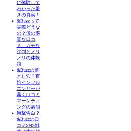
に体験して
わかった驚
きの真実！
&Buzzって
実際どうな
の？僕の率
直な口コ
ミ、ガチな
評判とノリ
ノリの体験
談
&Buzzの落
とし穴？百
均インフル
エンサーが
暴く口コミ
マーケティ
ングの裏側
衝撃告白？
&Buzzの口
コミSNS戦