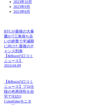
2023年10月
2023年9月
2023年8月
BTCが最後の大暴
騰か!?三角保ち合
いの終盤で半減期
に向けた最後のチ
ャンス到来
【&Buzzの口コミ
ニュース】
2024.04.09
【&Buzzの口コミ
ニュース】プロ仕
様の色再現性を自
宅で!EIZO
ColorEdgeモニタ