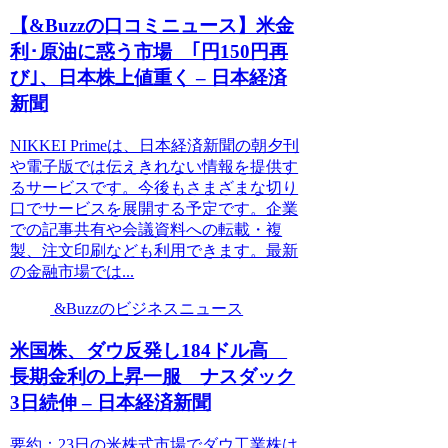
【&Buzzの口コミニュース】米金
利･原油に惑う市場 ｢円150円再
び｣、日本株上値重く – 日本経済
新聞
NIKKEI Primeは、日本経済新聞の朝夕刊
や電子版では伝えきれない情報を提供す
るサービスです。今後もさまざまな切り
口でサービスを展開する予定です。企業
での記事共有や会議資料への転載・複
製、注文印刷なども利用できます。最新
の金融市場では...
&Buzzのビジネスニュース
米国株、ダウ反発し184ドル高
長期金利の上昇一服 ナスダック
3日続伸 – 日本経済新聞
要約：23日の米株式市場でダウ工業株は