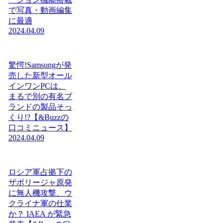
で写真・動画編集
に最適
2024.04.09
驚愕!Samsungが発
売した新型オール
インワンPCは、
まるで別の有名ブ
ランドの製品そっ
くり!?【&Buzzの
口コミニュース】
2024.04.09
ロシア軍占拠下の
ザポリージャ原発
に無人機攻撃、ウ
クライナ軍の仕業
か？ IAEA が緊急