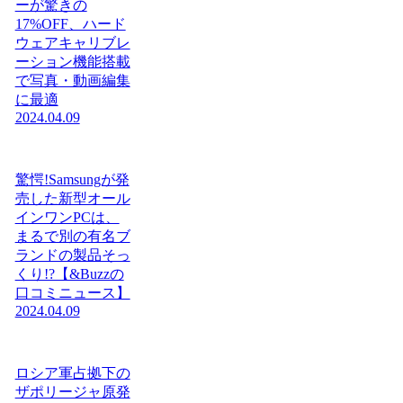
ーが驚きの
17%OFF、ハード
ウェアキャリブレ
ーション機能搭載
で写真・動画編集
に最適
2024.04.09
驚愕!Samsungが発
売した新型オール
インワンPCは、
まるで別の有名ブ
ランドの製品そっ
くり!?【&Buzzの
口コミニュース】
2024.04.09
ロシア軍占拠下の
ザポリージャ原発