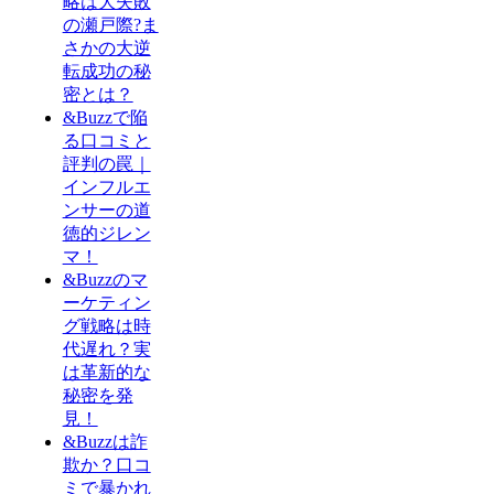
略は大失敗
の瀬戸際?ま
さかの大逆
転成功の秘
密とは？
&Buzzで陥
る口コミと
評判の罠｜
インフルエ
ンサーの道
徳的ジレン
マ！
&Buzzのマ
ーケティン
グ戦略は時
代遅れ？実
は革新的な
秘密を発
見！
&Buzzは詐
欺か？口コ
ミで暴かれ