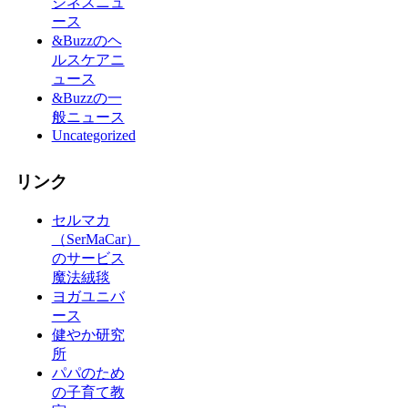
ジネスニュ
ース
&Buzzのヘ
ルスケアニ
ュース
&Buzzの一
般ニュース
Uncategorized
リンク
セルマカ
（SerMaCar）
のサービス
魔法絨毯
ヨガユニバ
ース
健やか研究
所
パパのため
の子育て教