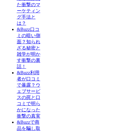
た衝撃のマ
ーケティン
グ手法と
は？
&Buzz口コ
ミの暗い側
面？知られ
ざる秘密と
雑学が明か
す衝撃の裏
話！
&Buzz利用
者が口コミ
で暴露？ウ
ェブサービ
スの罠と口
コミで明ら
かになった
衝撃の真実
&Buzzで商
品を騙し取