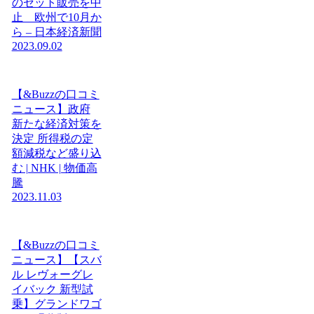
のセット販売を中
止 欧州で10月か
ら – 日本経済新聞
2023.09.02
【&Buzzの口コミ
ニュース】政府
新たな経済対策を
決定 所得税の定
額減税など盛り込
む | NHK | 物価高
騰
2023.11.03
【&Buzzの口コミ
ニュース】【スバ
ル レヴォーグレ
イバック 新型試
乗】グランドワゴ