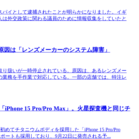
国のスパイとして逮捕されたことが明らかになりました。イギ
人は外交政策に関わる議員のために情報収集をしていたと
?原因は「レンズメーカーのシステム障害」
取り扱いが一時停止されている。原因は、あるレンズメー
の業務を手作業で対応している。一部の店舗では、特注レ
hone 15 Pro/Pro Max」。火星探査機と同じチ
タニウムボディを採用した「iPhone 15 Pro/Pro
Cポートも採用しており、9月22日に発売される予...