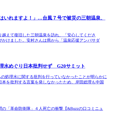
！はいれますよ！」…台風７号で被災の三朝温泉、
り越えて復旧した三朝温泉を訪れ、「安心してくださ
びかけました。安村さんは県から「温泉応援アンバサダ
処理水めぐり日本批判せず G20サミット
への処理水に関する批判を行っていなかったことが明らかに
日本を批判する言葉を発しなかったため、岸田総理も中国
の「革命防衛隊」４人死亡の衝撃【&Buzzの口コミニュ