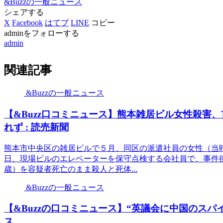
&Buzzの一般ニュース
シェアする
X
Facebook
はてブ
LINE
コピー
adminをフォローする
admin
関連記事
&Buzzの一般ニュース
【&Buzz口コミニュース】熊本雑居ビル女性殺害
れず : 読売新聞
熊本市中央区の雑居ビルで５月、同区の派遣社員の女性（当
日、現場ビルのエレベーターを保守点検する会社員で、事件
歳）を容疑者死亡のまま殺人と死体...
&Buzzの一般ニュース
【&Buzzの口コミニュース】“英議会に中国のスパイか”
ス