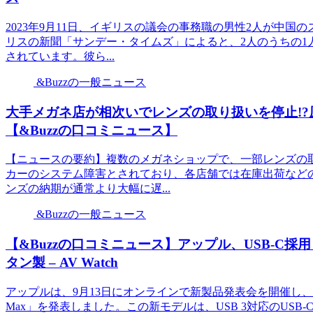
2023年9月11日、イギリスの議会の事務職の男性2人が中
リスの新聞「サンデー・タイムズ」によると、2人のうちの1
されています。彼ら...
&Buzzの一般ニュース
大手メガネ店が相次いでレンズの取り扱いを停止!
【&Buzzの口コミニュース】
【ニュースの要約】複数のメガネショップで、一部レンズの
カーのシステム障害とされており、各店舗では在庫出荷など
ンズの納期が通常より大幅に遅...
&Buzzの一般ニュース
【&Buzzの口コミニュース】アップル、USB-C採用「iP
タン製 – AV Watch
アップルは、9月13日にオンラインで新製品発表会を開催し、初めてチ
Max」を発表しました。この新モデルは、USB 3対応のUSB-