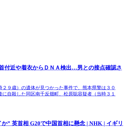
、首付近や着衣からＤＮＡ検出…男との接点確認さ
時２９歳）の遺体が見つかった事件で、熊本県警は３０
後に自殺した同区南千反畑町、松原聡容疑者（当時３１
 英首相 G20で中国首相に懸念 | NHK | イギリ