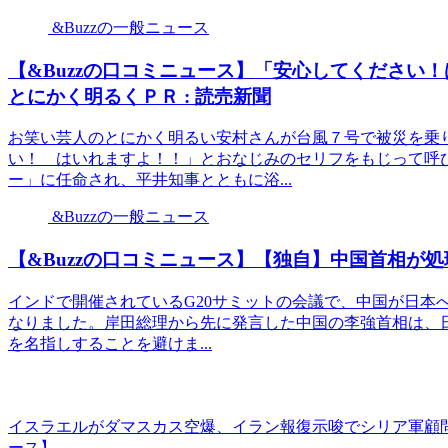
&Buzzの一般ニュース
【&Buzzの口コミニュース】「安心してください
とにかく明るくＰＲ : 読売新聞
お笑い芸人のとにかく明るい安村さんが台風７号で被災を乗
い！ はいれますよ！！」とおなじみのセリフをもじって呼
ー」に任命され、平井知事とともに浴...
&Buzzの一般ニュース
【&Buzzの口コミニュース】【独自】中国首相が
インドで開催されているG20サミットの会議で、中国が日本
なりました。岸田総理から先に発言した中国の李強首相は、
を名指しすることを避けま...
イスラエルがダマスカス空爆、イラン報復示唆でシリア軍顧問
ース】