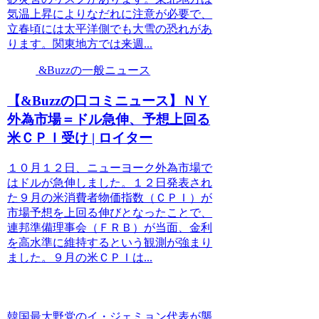
気温上昇によりなだれに注意が必要で、
立春頃には太平洋側でも大雪の恐れがあ
ります。関東地方では来週...
&Buzzの一般ニュース
【&Buzzの口コミニュース】ＮＹ
外為市場＝ドル急伸、予想上回る
米ＣＰＩ受け | ロイター
１０月１２日、ニューヨーク外為市場で
はドルが急伸しました。１２日発表され
た９月の米消費者物価指数（ＣＰＩ）が
市場予想を上回る伸びとなったことで、
連邦準備理事会（ＦＲＢ）が当面、金利
を高水準に維持するという観測が強まり
ました。９月の米ＣＰＩは...
韓国最大野党のイ・ジェミョン代表が襲