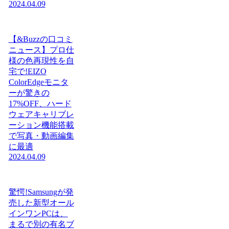
2024.04.09
【&Buzzの口コミ
ニュース】プロ仕
様の色再現性を自
宅で!EIZO
ColorEdgeモニタ
ーが驚きの
17%OFF、ハード
ウェアキャリブレ
ーション機能搭載
で写真・動画編集
に最適
2024.04.09
驚愕!Samsungが発
売した新型オール
インワンPCは、
まるで別の有名ブ