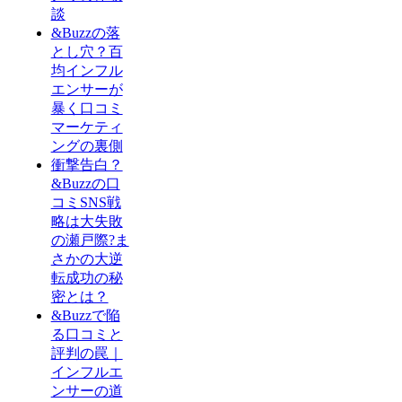
談
&Buzzの落
とし穴？百
均インフル
エンサーが
暴く口コミ
マーケティ
ングの裏側
衝撃告白？
&Buzzの口
コミSNS戦
略は大失敗
の瀬戸際?ま
さかの大逆
転成功の秘
密とは？
&Buzzで陥
る口コミと
評判の罠｜
インフルエ
ンサーの道