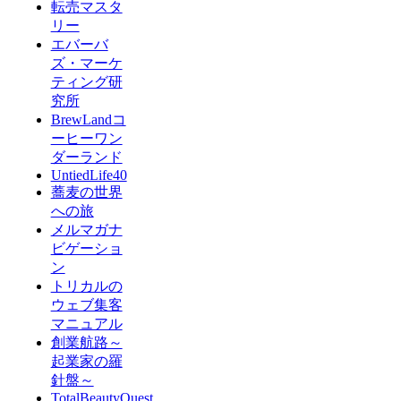
転売マスタ
リー
エバーバ
ズ・マーケ
ティング研
究所
BrewLandコ
ーヒーワン
ダーランド
UntiedLife40
蕎麦の世界
への旅
メルマガナ
ビゲーショ
ン
トリカルの
ウェブ集客
マニュアル
創業航路～
起業家の羅
針盤～
TotalBeautyQuest