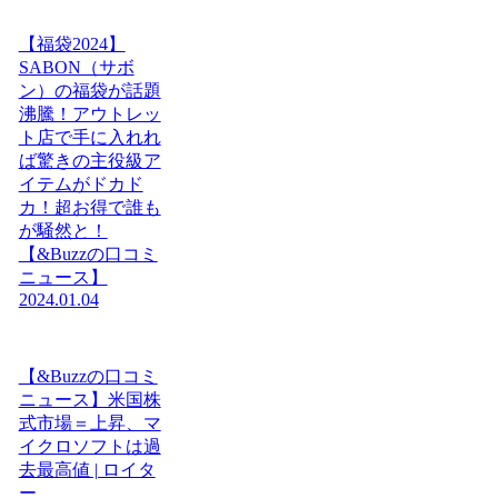
【福袋2024】
SABON（サボ
ン）の福袋が話題
沸騰！アウトレッ
ト店で手に入れれ
ば驚きの主役級ア
イテムがドカド
カ！超お得で誰も
が騒然と！
【&Buzzの口コミ
ニュース】
2024.01.04
【&Buzzの口コミ
ニュース】米国株
式市場＝上昇、マ
イクロソフトは過
去最高値 | ロイタ
ー