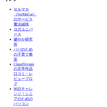
セルマカ
（SerMaCar）
のサービス
魔法絨毯
ヨガユニバ
ース
健やか研究
所
パパのため
の子育て教
室
ClassiVoyage
の文学作品
口コミ・レ
ビューブロ
グ
90日チャレ
ンジ！シニ
アのための
パソコン