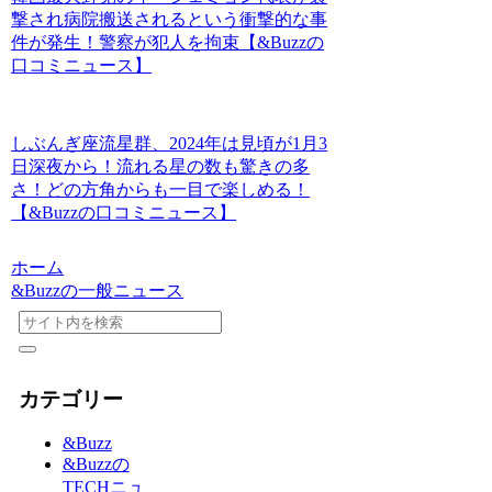
撃され病院搬送されるという衝撃的な事
件が発生！警察が犯人を拘束【&Buzzの
口コミニュース】
しぶんぎ座流星群、2024年は見頃が1月3
日深夜から！流れる星の数も驚きの多
さ！どの方角からも一目で楽しめる！
【&Buzzの口コミニュース】
ホーム
&Buzzの一般ニュース
カテゴリー
&Buzz
&Buzzの
TECHニュ