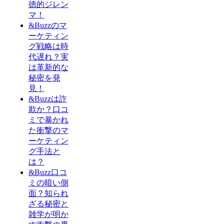
徳的ジレン
マ！
&Buzzのマ
ーケティン
グ戦略は時
代遅れ？実
は革新的な
秘密を発
見！
&Buzzは詐
欺か？口コ
ミで暴かれ
た衝撃のマ
ーケティン
グ手法と
は？
&Buzz口コ
ミの暗い側
面？知られ
ざる秘密と
雑学が明か