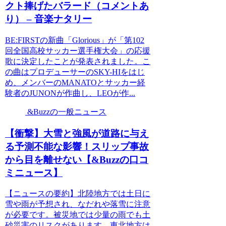
クト捧げたバラード（コメントあ
り） – 音楽ナタリー
BE:FIRSTの新曲「Glorious」が「第102
回全国高校サッカー選手権大会」の応援
歌に決定したことが発表されました。こ
の曲はプロデューサーのSKY-HIをはじ
め、メンバーのMANATOとサッカー経
験者のJUNONが作曲し、LEOが作...
&Buzzの一般ニュース
【衝撃】大雪と強風が道路に与え
る予測不能な影響！スリップ事故
から目を離せない【&Buzzの口コ
ミニュース】
【ニュースの要約】北陸地方では土日に
雪や雨が予想され、なだれや落雪に注意
が必要です。被災地では少量の雨でも土
砂災害のリスクがあります。東北地方は