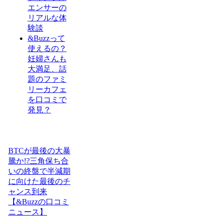
エンサーの
リアルな体
験談
&Buzzって
使えるの？
妊婦さんも
大満足、話
題のファミ
リーカフェ
を口コミで
発見？
BTCが最後の大暴
騰か!?三角保ち合
いの終盤で半減期
に向けた最後のチ
ャンス到来
【&Buzzの口コミ
ニュース】