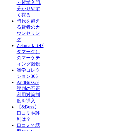
～哲学入門:
分かりやす
く探る
時代を超え
る賢者のカ
ウンセリン
グ
Zetamark（ゼ
タマーク）
のマーケテ
ィング図鑑
雑学コレク
ション365
AndBuzzが
評判の不正
利用対策制
度を導入
【&Buzz】
口コミや評
判は？
口コミで話