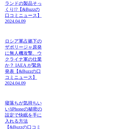
ランドの製品そっ
くり!?【&Buzzの
口コミニュース】
2024.04.09
ロシア軍占拠下の
ザポリージャ原発
に無人機攻撃、ウ
クライナ軍の仕業
か？ IAEA が緊急
発表【&Buzzの口
コミニュース】
2024.04.09
寝落ちが気持ちい
い!iPhoneの秘密の
設定で快眠を手に
入れる方法
【&Buzzの口コミ