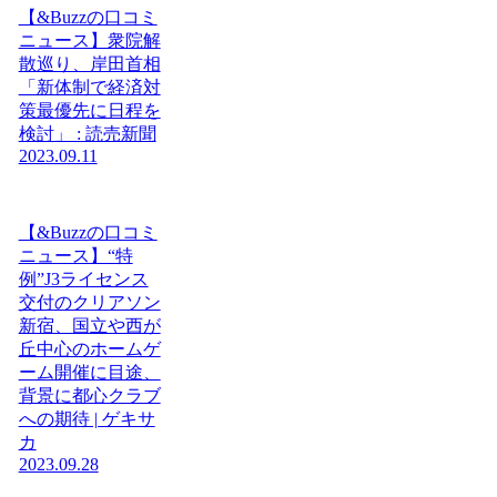
【&Buzzの口コミ
ニュース】衆院解
散巡り、岸田首相
「新体制で経済対
策最優先に日程を
検討」 : 読売新聞
2023.09.11
【&Buzzの口コミ
ニュース】“特
例”J3ライセンス
交付のクリアソン
新宿、国立や西が
丘中心のホームゲ
ーム開催に目途、
背景に都心クラブ
への期待 | ゲキサ
カ
2023.09.28