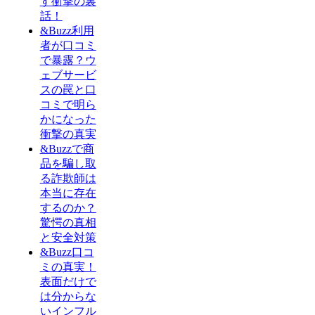
す衝撃の裏
話！
&Buzz利用
者が口コミ
で暴露？ウ
ェブサービ
スの罠と口
コミで明ら
かになった
衝撃の真実
&Buzzで商
品を騙し取
る詐欺師は
本当に存在
するのか？
驚愕の真相
と安全対策
&Buzz口コ
ミの真実！
表面だけで
は分からな
いインフル