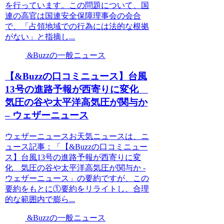
を行っています。この問題について、国
連の高官は国連安全保障理事会の会合
で、「占領地域での行為には法的な根拠
がない」と指摘し...
&Buzzの一般ニュース
【&Buzzの口コミニュース】台風
13号の進路予報が西寄りに変化
気圧の谷や太平洋高気圧が関与か
– ウェザーニュース
ウェザーニュースお天気ニュースは、ニ
ュース記事：「【&Buzzの口コミニュー
ス】台風13号の進路予報が西寄りに変
化 気圧の谷や太平洋高気圧が関与か -
ウェザーニュース」の要約ですが、この
要約をもとに①要約をリライトし、合理
的な範囲内で膨ら...
&Buzzの一般ニュース