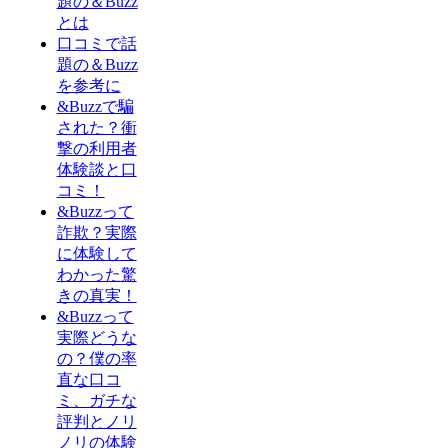
題の＆Buzz
とは
口コミで話
題の＆Buzz
を参考に
&Buzzで騙
された？衝
撃の利用者
体験談と口
コミ！
&Buzzって
詐欺？実際
に体験して
わかった驚
きの真実！
&Buzzって
実際どうな
の？僕の率
直な口コ
ミ、ガチな
評判とノリ
ノリの体験