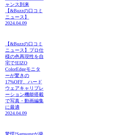
ャンス到来
【&Buzzの口コミ
ニュース】
2024.04.09
【&Buzzの口コミ
ニュース】プロ仕
様の色再現性を自
宅で!EIZO
ColorEdgeモニタ
ーが驚きの
17%OFF、ハード
ウェアキャリブレ
ーション機能搭載
で写真・動画編集
に最適
2024.04.09
驚愕!Samsungが発