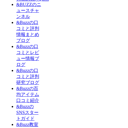
&BUZZのニ
ュースチャ
ンネル
&Buzzの口
コミと評判
情報まとめ
ブログ
&Buzzの口
コミとレビ
ュー情報ブ
ログ
&Buzzの口
コミと評判
研究ブログ
&Buzzの百
均アイテム
口コミ紹介
&Buzzの
SNSスター
トガイド
&Buzz教室