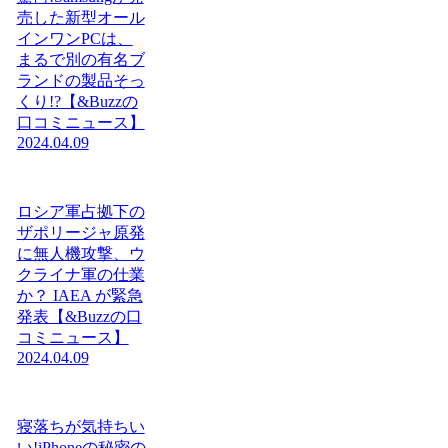
売した新型オール
インワンPCは、
まるで別の有名ブ
ランドの製品そっ
くり!?【&Buzzの
口コミニュース】
2024.04.09
ロシア軍占拠下の
ザポリージャ原発
に無人機攻撃、ウ
クライナ軍の仕業
か？ IAEA が緊急
発表【&Buzzの口
コミニュース】
2024.04.09
寝落ちが気持ちい
い!iPhoneの秘密の