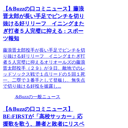
【&Buzzの口コミニュース】藤浪
晋太郎が長い手足でピンチを切り
抜ける好リリーフ イニングまた
ぎ打者５人完璧に抑える : スポー
ツ報知
藤浪晋太郎投手が長い手足でピンチを切
り抜ける好リリーフ イニングまたぎ打
者５人完璧に抑えるオリオールズの藤浪
晋太郎投手（２９）が９日、敵地でのレ
ッドソックス戦で１点リードの５回１死
一、二塁で３番手として登板し、無失点
で切り抜ける好投を披露し...
&Buzzの一般ニュース
【&Buzzの口コミニュース】
BE:FIRSTが「高校サッカー」応
援歌を歌う、勝者と敗者にリスペ